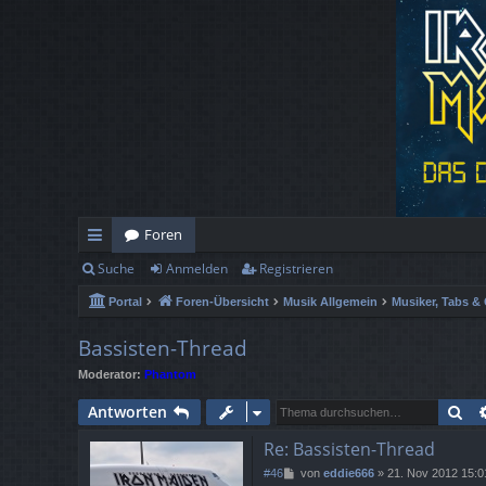
Foren
Suche
Anmelden
Registrieren
ch
Portal
Foren-Übersicht
Musik Allgemein
Musiker, Tabs & 
ne
llz
Bassisten-Thread
Moderator:
Phantom
ug
Su
Antworten
rif
Re: Bassisten-Thread
f
B
#46
von
eddie666
»
21. Nov 2012 15:0