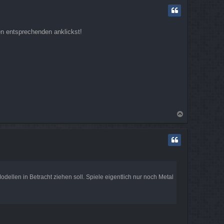
c
h
o
b
en entsprechenden anklickst!
e
n
N
a
c
h
o
b
e
n
ellen in Betracht ziehen soll. Spiele eigentlich nur noch Metal