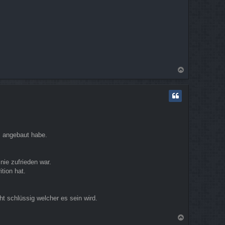
n
N
a
c
h
o
b
e
n
s angebaut habe.
nie zufrieden war.
tion hat.
t schlüssig welcher es sein wird.
N