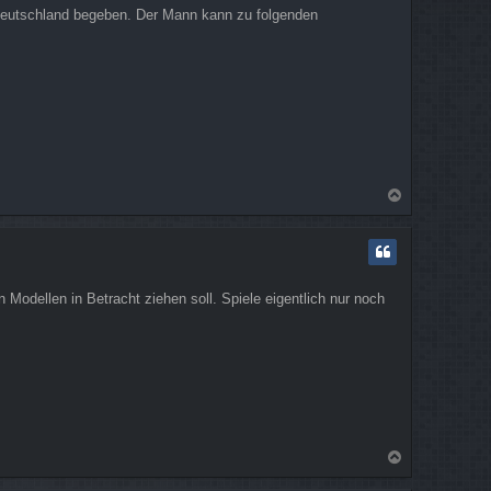
 Deutschland begeben. Der Mann kann zu folgenden
N
a
c
h
o
b
Modellen in Betracht ziehen soll. Spiele eigentlich nur noch
e
n
N
a