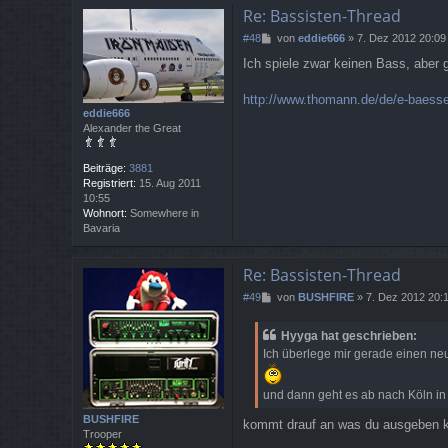
Re: Bassisten-Thread
B
#48
von
eddie666
»
7. Dez 2012 20:09
e
Ich spiele zwar keinen Bass, aber 
i
t
r
http://www.thomann.de/de/e-baesse
a
eddie666
g
Alexander the Great
Beiträge:
3881
Registriert:
15. Aug 2011
10:55
Wohnort:
Somewhere in
Bavaria
Re: Bassisten-Thread
B
#49
von
BUSHFIRE
»
7. Dez 2012 20:
e
i
Hyyga hat geschrieben:
t
Ich überlege mir gerade einen neu
r
a
g
und dann geht es ab nach Köln in
BUSHFIRE
kommt drauf an was du ausgeben kan
Trooper