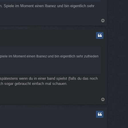
ben. Spiele im Moment einen Ibanez und bin eigentlich sehr
N
a
c
h
o
b
e
n
 Spiele im Moment einen Ibanez und bin eigentlich sehr zufrieden
..spätestens wenn du in einer band spielst (falls du das noch
ich sogar gebraucht einfach mal schauen.
N
a
c
h
o
b
e