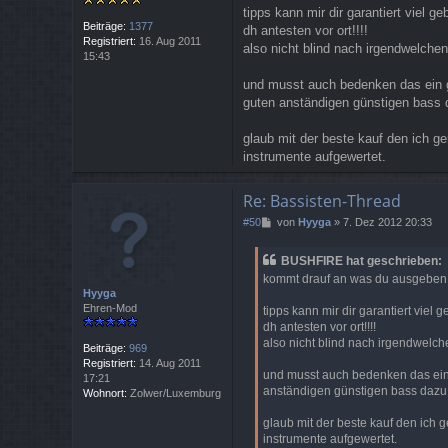
tipps kann mir dir garantiert viel
Beiträge:
1377
dh antesten vor ort!!!!
Registriert:
16. Aug 2011
also nicht blind nach irgendwelche
15:43
und musst auch bedenken das ein gu
guten anständigen günstigen bass d
glaub mit der beste kauf den ich g
instrumente aufgewertet.
Re: Bassisten-Thread
B
#50
von
Hyyga
»
7. Dez 2012 20:33
e
i
BUSHFIRE hat geschrieben:
t
kommt drauf an was du ausgeben ka
r
Hyyga
a
Ehren-Mod
tipps kann mir dir garantiert vie
g
dh antesten vor ort!!!!
also nicht blind nach irgendwelch
Beiträge:
969
Registriert:
14. Aug 2011
und musst auch bedenken das ein g
17:21
anständigen günstigen bass dazu (
Wohnort:
Zolwer/Luxemburg
glaub mit der beste kauf den ich 
instrumente aufgewertet.