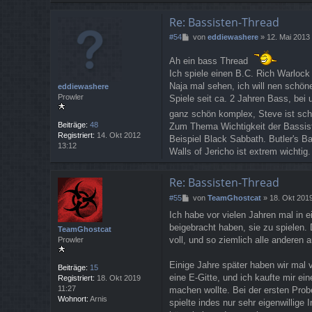
Re: Bassisten-Thread
B
#54
von
eddiewashere
»
12. Mai 2013
e
i
Ah ein bass Thread
t
Ich spiele einen B.C. Rich Warlock 
r
Naja mal sehen, ich will nen schön
eddiewashere
a
Prowler
Spiele seit ca. 2 Jahren Bass, bei 
g
ganz schön komplex, Steve ist sch
Beiträge:
48
Zum Thema Wichtigkeit der Bassist
Registriert:
14. Okt 2012
Beispiel Black Sabbath. Butler's B
13:12
Walls of Jericho ist extrem wichtig.
Re: Bassisten-Thread
B
#55
von
TeamGhostcat
»
18. Okt 201
e
Ich habe vor vielen Jahren mal in 
i
beigebracht haben, sie zu spielen.
t
TeamGhostcat
r
voll, und so ziemlich alle anderen 
Prowler
a
g
Einige Jahre später haben wir mal 
Beiträge:
15
eine E-Gitte, und ich kaufte mir ei
Registriert:
18. Okt 2019
11:27
machen wollte. Bei der ersten Probe
Wohnort:
Arnis
spielte indes nur sehr eigenwillige