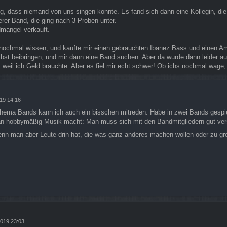
g, dass niemand von uns singen konnte. Es fand sich dann eine Kollegin, die
erer Band, die ging nach 3 Proben unter.
mangel verkauft.
 nochmal wissen, und kaufte mir einen gebrauchten Ibanez Bass und einen Am
elbst beibringen, und mir dann eine Band suchen. Aber da wurde dann leider au
weil ich Geld brauchte. Aber es fiel mir echt schwer! Ob ichs nochmal wage
19 14:16
Thema Bands kann ich auch ein bisschen mitreden. Habe in zwei Bands gespiel
hobbymäßig Musik macht: Man muss sich mit den Bandmitgliedern gut vers
n man aber Leute drin hat, die was ganz anderes machen wollen oder zu g
2019 23:03