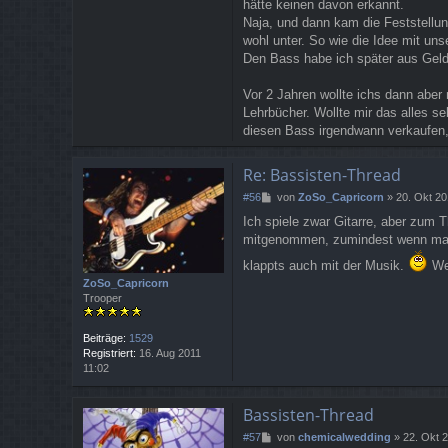
hätte keinen davon erkannt.
Naja, und dann kam die Feststellun
wohl unter. So wie die Idee mit uns
Den Bass habe ich später aus Geld
Vor 2 Jahren wollte ichs dann aber
Lehrbücher. Wollte mir das alles s
diesen Bass irgendwann verkaufen, 
Re: Bassisten-Thread
B
#56
von
ZoSo_Capricorn
»
20. Okt 20
e
Ich spiele zwar Gitarre, aber zum 
i
mitgenommen, zumindest wenn man 
t
r
klappts auch mit der Musik.
Wen
a
ZoSo_Capricorn
g
Trooper
Beiträge:
1529
Registriert:
16. Aug 2011
11:02
Bassisten-Thread
B
#57
von
chemicalwedding
»
22. Okt 