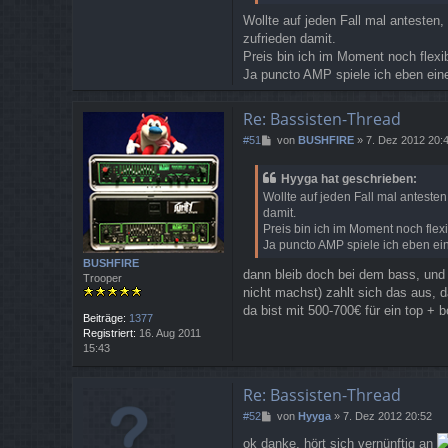
Wollte auf jeden Fall mal antesten,
zufrieden damit.
Preis bin ich im Moment noch flexi
Ja puncto AMP spiele ich eben eine
Re: Bassisten-Thread
B
#51
von
BUSHFIRE
»
7. Dez 2012 20:
e
i
Hyyga hat geschrieben:
t
Wollte auf jeden Fall mal antesten
r
damit.
a
Preis bin ich im Moment noch flex
g
Ja puncto AMP spiele ich eben ein
BUSHFIRE
dann bleib doch bei dem bass, und in
Trooper
nicht machst) zahlt sich das aus, 
da bist mit 500-700€ für ein top + 
Beiträge:
1377
Registriert:
16. Aug 2011
15:43
Re: Bassisten-Thread
B
#52
von
Hyyga
»
7. Dez 2012 20:52
e
ok danke, hört sich vernünftig an
i