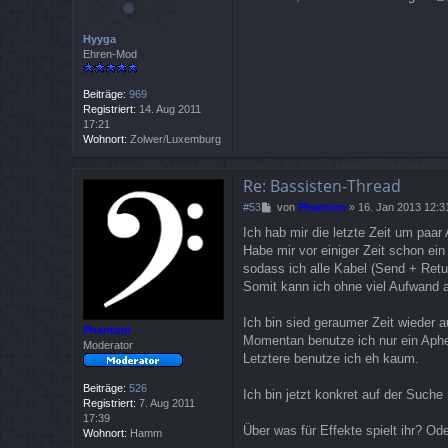
t
r
Hyyga
a
Ehren-Mod
g
Beiträge:
969
Registriert:
14. Aug 2011
17:21
Wohnort:
Zolwer/Luxemburg
Re: Bassisten-Thread
B
#53
von
Phantom
»
16. Jan 2013 12:3
e
Ich hab mir die letzte Zeit um pa
i
Habe mir vor einiger Zeit schon ein
t
r
sodass ich alle Kabel (Send + Retu
a
Somit kann ich ohne viel Aufwand 
g
Ich bin sied geraumer Zeit wieder 
Phantom
Momentan benutze ich nur ein Aphex
Moderator
Letztere benutze ich eh kaum.
Beiträge:
526
Ich bin jetzt konkret auf der Such
Registriert:
7. Aug 2011
17:39
Über was für Effekte spielt ihr? Od
Wohnort:
Hamm