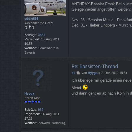
e
ANTHRAX-Bassist Frank Bello wird 
i
Gelegenheiten angetroffen werden:
t
r
a
eddie666
Nov. 26 - Session Music - Frankfu
g
Alexander the Great
Dec. 01 - Hieber Lindberg - Munic
Beiträge:
3881
Registriert:
15. Aug 2011
10:55
Wohnort:
Somewhere in
Bavaria
Re: Bassisten-Thread
B
#47
von
Hyyga
»
7. Dez 2012 19:51
e
Ich überlege mir gerade einen neue
i
t
Metal
r
und dann geht es ab nach Köln in 
Hyyga
a
Ehren-Mod
g
Beiträge:
969
Registriert:
14. Aug 2011
17:21
Wohnort:
Zolwer/Luxemburg