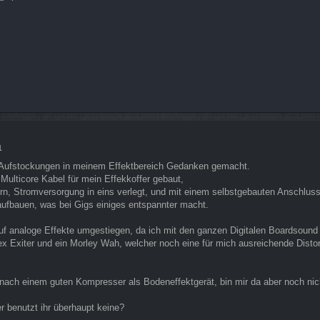
1
ar Aufstockungen in meinem Effektbereich Gedanken gemacht.
 Multicore Kabel für mein Effekkoffer gebaut,
rn, Stromversorgung in eins verlegt, und mit einem selbstgebauten Anschlus
aufbauen, was bei Gigs einiges entspannter macht.
auf analoge Effekte umgestiegen, da ich mit den ganzen Digitalen Boardsound 
 Exiter und ein Morley Wah, welcher noch eine für mich ausreichende Distori
e nach einem guten Kompresser als Bodeneffektgerät, bin mir da aber noch nich
er benutzt ihr überhaupt keine?