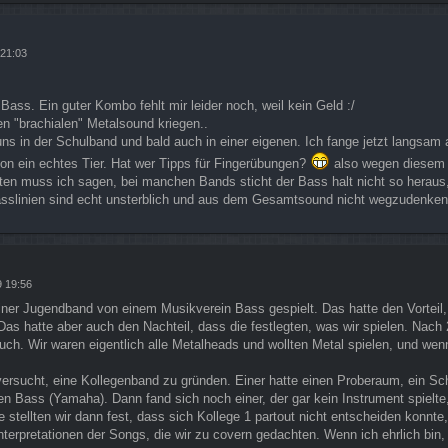
 21:03
Bass. Ein guter Kombo fehlt mir leider noch, weil kein Geld :/
en "brachialen" Metalsound kriegen..
uns in der Schulband und bald auch in einer eigenen. Ich fange jetzt langsam 
on ein echtes Tier. Hat wer Tipps für Fingerübungen?
also wegen diesem 
en muss ich sagen, bei manchen Bands sticht der Bass halt nicht so heraus
asslinien sind echt unsterblich und aus dem Gesamtsound nicht wegzudenken.
9 19:56
einer Jugendband von einem Musikverein Bass gespielt. Das hatte den Vorteil,
 Das hatte aber auch den Nachteil, dass die festlegten, was wir spielen. Nac
auch. Wir waren eigentlich alle Metalheads und wollten Metal spielen, und wen
versucht, eine Kollegenband zu gründen. Einer hatte einen Proberaum, ein Sc
nen Bass (Yamaha). Dann fand sich noch einer, der gar kein Instrument spielte
 stellten wir dann fest, dass sich Kollege 1 partout nicht entscheiden konnte
 Interpretationen der Songs, die wir zu covern gedachten. Wenn ich ehrlich bin,