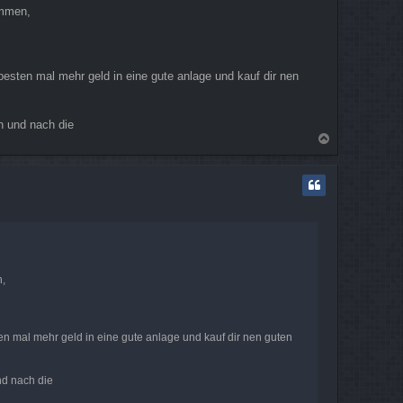
ommen,
esten mal mehr geld in eine gute anlage und kauf dir nen
h und nach die
N
a
c
h
o
b
e
n
n,
en mal mehr geld in eine gute anlage und kauf dir nen guten
nd nach die