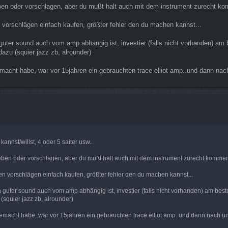
 geben oder vorschlagen, aber du mußt halt auch mit dem instrument zurecht k
n vorschlägen einfach kaufen, größter fehler den du machen kannst...
ter sound auch vom amp abhängig ist, investier (falls nicht vorhanden) am b
azu (squier jazz zb, alrounder)
emacht habe, war vor 15jahren ein gebrauchten trace elliot amp..und dann nac
nnst/willst, 4 oder 5 saiter usw..
l geben oder vorschlagen, aber du mußt halt auch mit dem instrument zurecht komme
en vorschlägen einfach kaufen, größter fehler den du machen kannst...
uter sound auch vom amp abhängig ist, investier (falls nicht vorhanden) am best
squier jazz zb, alrounder)
gemacht habe, war vor 15jahren ein gebrauchten trace elliot amp..und dann nach u