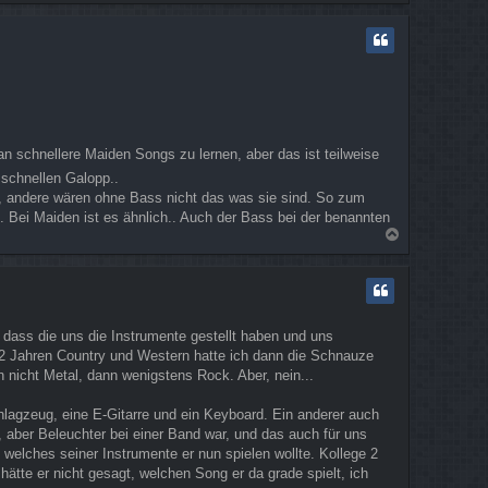
a
c
h
o
b
e
n
an schnellere Maiden Songs zu lernen, aber das ist teilweise
schnellen Galopp..
, andere wären ohne Bass nicht das was sie sind. So zum
 Bei Maiden ist es ähnlich.. Auch der Bass bei der benannten
N
a
c
h
o
b
 dass die uns die Instrumente gestellt haben und uns
e
h 2 Jahren Country und Western hatte ich dann die Schnauze
n
n nicht Metal, dann wenigstens Rock. Aber, nein...
hlagzeug, eine E-Gitarre und ein Keyboard. Ein anderer auch
, aber Beleuchter bei einer Band war, und das auch für uns
, welches seiner Instrumente er nun spielen wollte. Kollege 2
 hätte er nicht gesagt, welchen Song er da grade spielt, ich