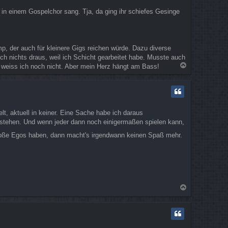
 in einem Gospelchor sang. Tja, da ging ihr schiefes Gesinge
p, der auch für kleinere Gigs reichen würde. Dazu diverse
ch nichts draus, weil ich Schicht gearbeitet habe. Musste auch
N
, weiss ich noch nicht. Aber mein Herz hängt am Bass!
a
c
h
o
b
t, aktuell in keiner. Eine Sache habe ich daraus
e
tehen. Und wenn jeder dann noch einigermaßen spielen kann,
n
roße Egos haben, dann macht's irgendwann keinen Spaß mehr.
N
a
c
h
o