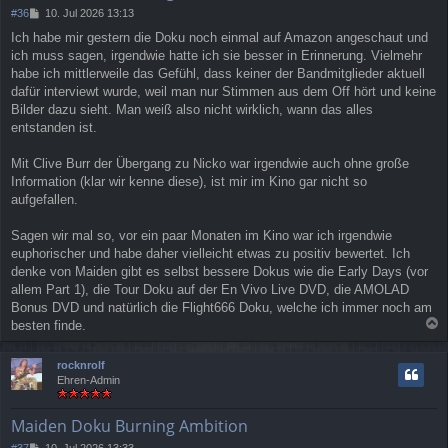
B
#36
10. Jul 2026 13:13
e
Ich habe mir gestern die Doku noch einmal auf Amazon angeschaut und
i
ich muss sagen, irgendwie hatte ich sie besser in Erinnerung. Vielmehr
t
r
habe ich mittlerweile das Gefühl, dass keiner der Bandmitglieder aktuell
a
dafür interviewt wurde, weil man nur Stimmen aus dem Off hört und keine
g
Bilder dazu sieht. Man weiß also nicht wirklich, wann das alles
entstanden ist.
Mit Clive Burr der Übergang zu Nicko war irgendwie auch ohne große
Information (klar wir kenne diese), ist mir im Kino gar nicht so
aufgefallen.
Sagen wir mal so, vor ein paar Monaten im Kino war ich irgendwie
euphorischer und habe daher vielleicht etwas zu positiv bewertet. Ich
denke von Maiden gibt es selbst bessere Dokus wie die Early Days (vor
allem Part 1), die Tour Doku auf der En Vivo Live DVD, die AMOLAD
Bonus DVD und natürlich die Flight666 Doku, welche ich immer noch am
besten finde.
a
c
rocknrolf
h
Ehren-Admin
o
b
e
Maiden Doku Burning Ambition
n
B
#37
10. Jul 2026 13:33