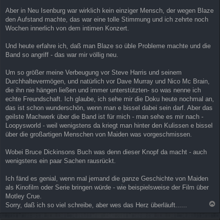
Aber in Neu Isenburg war wirklich kein einziger Mensch, der wegen Blaze
den Aufstand machte, das war eine tolle Stimmung und ich zehrte noch
Wochen innerlich von dem intimen Konzert.
Und heute erfahre ich, daß man Blaze so üble Probleme machte und die
Band so angriff - das war mir völlig neu.
Um so größer meine Verbeugung vor Steve Harris und seinem
Durchhaltevermögen, und natürlich vor Dave Murray und Nico Mc Brain,
die ihn nie hängen ließen und immer unterstützten- so was nenne ich
echte Freundschaft. Ich glaube, ich sehe mir die Doku heute nochmal an,
das ist schon wunderschön, wenn man e bissel dabei sein darf. Aber das
geilste Machwerk über die Band ist für mich - man sehe es mir nach -
Loopysworld - weil wenigstens da kriegt man hinter den Kulissen e bissel
über die großartigen Menschen von Maiden was vorgeschmissen.
Wobei Bruce Dickinsons Buch was denn dieser Knopf da macht - auch
wenigstens ein paar Sachen rausrückt.
Ich fänd es genial, wenn mal jemand die ganze Geschichte von Maiden
als Kinofilm oder Serie bringen würde - wie beispielsweise der Film über
Motley Crue.
Sorry, daß ich so viel schreibe, aber wes das Herz überläuft......
a
c