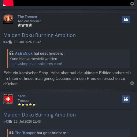
a
c
The Trooper
h
Ancient Mariner
o
b
e
Maiden Doku Burning Ambition
n
B
#42
13. Jul 2026 10:42
e
i
AstraNick
hat geschrieben:
↑
t
Kann hier vorbestellt werden:
r
https://shop.plaionpictures.com/
a
g
Echt ein komischer Shop. Habe aber mal die ultimate Edition vorbestellt.
Im Internet findet man genug Coupons um den Preis ein bisschen zu
drücken
a
c
aschi
h
Trooper
o
b
e
Maiden Doku Burning Ambition
n
B
#43
13. Jul 2026 11:48
e
i
The Trooper
hat geschrieben:
↑
t