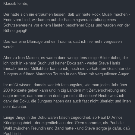
Klassik lernte,
Der hätte sich nie erträumen lassen, daß wir harte Rock Musik machen -
Ende vom Lied, wir kamen auf die Faschingsveranstaltung eines
Schützenvereins vor einem Haufen besoffener Opas und wurden von der
Bühne gejagt!
Das war eine Blamage und ein Trauma, daß ich nie mehr vergessen
werde.
Aber zu Iron Maiden, es waren dann wenigstens einige Bilder dabei, die
ich noch in keinem Buch und keiner Doku sah - weder Steve Harris
Einsatz bei der Müllabfuhr kannte ich, noch die verkaterten Gesichter der
Jungens auf ihren Marathon Touren in den 80ern mit verquollenen Augen.
Ihr müßt wissen, damals war ich fassungslos, wie man jedes Jahr über
200 Konzerte geben kann und in zig Ländern mit Zeitverschiebung und
sagte immer, das kann man doch gar nicht überleben! Heute weiß ich
dank der Doku, die Jungens haben das auch fast nicht überlebt und litten
sehr darunter.
Einige Dinge in der Doku waren falsch zugeordnet, so Paul Di Annos
Kündigungsbrief - der eigentlich aus den 70ern stammte, als Paul die
Wahl zwischen Freundin und Band hatte - und Steve sorgte ja dafür, daß
Paul blieb.