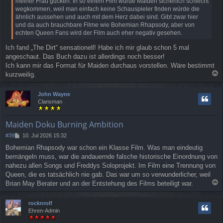
meiner Frau gucken. In so einem Film würde Maiden sicherlich schlecht
a
wegkommen, weil man einfach keine Schauspieler finden würde die
g
ähnlich aussehen und auch mit dem Herz dabei sind. Gibt zwar hier
und da auch brauchbare Filme wie Bohemian Rhapsody, aber von
echten Queen Fans wird der Film auch eher negativ gesehen.
Ich fand „The Dirt“ sensationell! Habe ich mir glaub schon 5 mal
angeschaut. Das Buch dazu ist allerdings noch besser!
Ich kann mir das Format für Maiden durchaus vorstellen. Wäre bestimmt
kurzweilig.
a
c
John Wayne
h
Clansman
o
b
e
Maiden Doku Burning Ambition
n
B
#39
10. Jul 2026 15:32
e
Bohemian Rhapsody war schon ein Klasse Film. Was man eindeutig
i
bemängeln muss, war die andauernde falsche historische Einordnung von
t
r
nahezu allen Songs und Freddys Soloprojekt. Im Film eine Trennung von
a
Queen, die es tatsächlich nie gab. Das war um so verwunderlicher, weil
g
Brian May Berater und an der Entstehung des Films beteiligt war.
a
c
rocknrolf
h
Ehren-Admin
o
b