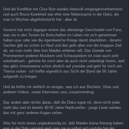
Und die Konflikte mit Clive Burr wurden liebevoll umgangen/verharmlost
und auch Bruce Krankheit war eher eine Nebensache in der Doku, die
man in Wochen abgefrühstückt hat - aber ok.
Genervt hat mich dagegen enorm das ellenlange Geschwafel von Fans,
was sie in den Texten für Botschaften im Leben mit sich genommen
haben usw. oder wie die irgendwelche Kriege damit überlebten - derarte
Sachen gibt es schon zu Hauf und das geht alles von der knappen Zeit
ab, wo man mehr über Iron Maiden erfahren will. Das Gerede von
Prominenten anderen Musikern und Schauspielern ist zwar auch sehr
unterhaltsam - gehörte für mich aber da auch nicht unbedingt herein, weil
das gibts tonnenweise schon ähnlich auf youtube und geht für mich am
Thema vorbei - ich hoffte eigentlich aus Sicht der Band die 50 Jahre
aufgerollt zu kriegen.
Und da fehlte mir wirklich so einiges, was ich aus Büchern, Vitas und
anderen Videos, sowie Interviews usw, zusammentrug.
Das ändert aber nichts daran, daß die Doku super ist, denn nicht jeder
sieht das und ist bereits 40-50 Jahre Hardcorefan - junge Leute werden
das mit ganz anderen Augen sehen.
Was für mich etwas unglaubwürdig ist, daß Maiden keine Ahnung hatten
was in der Doku gezeigt wird- was sie ja selbst auf youtube bei der