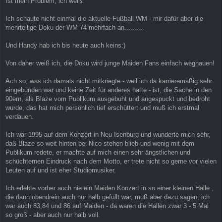
Ist mein Problem, ich weiß.
Ich schaute nicht einmal die aktuelle Fußball WM - mir dafür aber die
mehrteilige Doku der WM 74 mehrfach an..........
Und Handy hab ich bis heute auch keins:)
Von daher weiß ich, die Doku wird junge Maiden Fans einfach weghauen!
Ach so, was ich damals nicht mitkriegte - weil ich da karrieremäßig sehr
eingebunden war und keine Zeit für anderes hatte - ist, die Sache in den
90ern, als Blaze vom Publikum ausgebuht und angespuckt und bedroht
wurde, das hat mich persönlich tief erschüttert und muß ich erstmal
verdauen.
Ich war 1995 auf dem Konzert in Neu Isenburg und wunderte mich sehr,
daß Blaze so weit hinten bei Nico stehen blieb und wenig mit dem
Publikum redete, er machte auf mich einen sehr ängstlichen und
schüchternen Eindruck nach dem Motto, er trete nicht so gerne vor vielen
Leuten auf und ist eher Studiomusiker.
Ich erlebte vorher auch nie ein Maiden Konzert in so einer kleinen Halle ,
die dann obendrein auch nur halb gefüllt war, muß aber dazu sagen, ich
war auch 83,84 und 86 auf Maiden - da waren die Hallen zwar 3 - 5 Mal
so groß - aber auch nur halb voll.