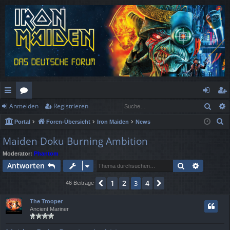
Such
Anmelden
Registrieren
ch
or
n
eg
S
Portal
Foren-Übersicht
Iron Maiden
News
ne
en
m
ist
u
Maiden Doku Burning Ambition
llz
el
rie
c
Moderator:
Phantom
h
ug
de
re
Suche
Erweiter
Antworten
e
rif
n
n
1
2
4
Vorherige
3
Nächste
46 Beiträge
f
The Trooper
Ancient Mariner