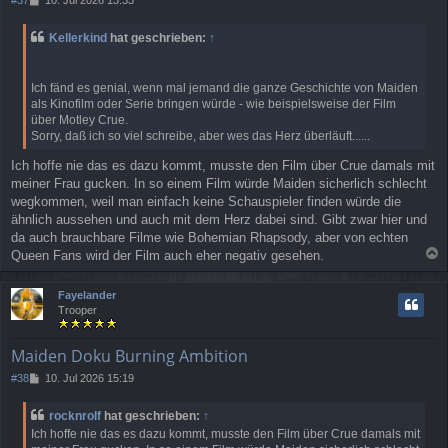
e
i
Kellerkind
hat geschrieben:
↑
t
r
a
Ich fänd es genial, wenn mal jemand die ganze Geschichte von Maiden
g
als Kinofilm oder Serie bringen würde - wie beispielsweise der Film
über Motley Crue.
Sorry, daß ich so viel schreibe, aber wes das Herz überläuft......
Ich hoffe nie das es dazu kommt, musste den Film über Crue damals mit
meiner Frau gucken. In so einem Film würde Maiden sicherlich schlecht
wegkommen, weil man einfach keine Schauspieler finden würde die
ähnlich aussehen und auch mit dem Herz dabei sind. Gibt zwar hier und
da auch brauchbare Filme wie Bohemian Rhapsody, aber von echten
Queen Fans wird der Film auch eher negativ gesehen.
a
c
Fayelander
h
Trooper
o
b
e
Maiden Doku Burning Ambition
n
B
#38
10. Jul 2026 15:19
e
i
rocknrolf
hat geschrieben:
↑
t
Ich hoffe nie das es dazu kommt, musste den Film über Crue damals mit
r