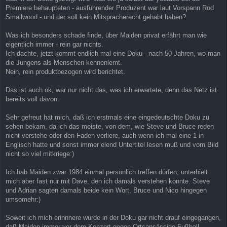
Premiere behaupteten - ausführender Produzent war laut Vorspann Rod
Smallwood - und der soll kein Mitspracherecht gehabt haben?
Was ich besonders schade finde, über Maiden privat erfährt man wie
eigentlich immer - rein gar nichts.
Ich dachte, jetzt kommt endlich mal eine Doku - nach 50 Jahren, wo man
die Jungens als Menschen kennenlernt.
Nein, rein produktbezogen wird berichtet.
Das ist auch ok, war nur nicht das, was ich erwartete, denn das Netz ist
bereits voll davon.
Sehr gefreut hat mich, daß ich erstmals eine eingedeutschte Doku zu
sehen bekam, da ich das meiste, von dem, wie Steve und Bruce reden
nicht verstehe oder den Faden verliere, auch wenn ich mal eine 1 in
Englisch hatte und sonst immer elend Untertitel lesen muß und vom Bild
nicht so viel mitkriege:)
Ich hab Maiden zwar 1984 einmal persönlich treffen dürfen, unterhielt
mich aber fast nur mit Dave, den ich damals verstehen konnte. Steve
und Adrian sagten damals beide kein Wort, Bruce und Nico hingegen
umsomehr:)
Soweit ich mich erinnnere wurde in der Doku gar nicht drauf eingegangen,
daß Maiden immer vor dem Konzert gegen Ortsansässige Fußball