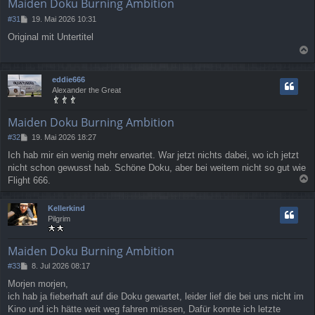
Maiden Doku Burning Ambition
B
#31
19. Mai 2026 10:31
e
Original mit Untertitel
i
t
a
r
a
c
eddie666
g
h
Alexander the Great
o
b
e
Maiden Doku Burning Ambition
n
B
#32
19. Mai 2026 18:27
e
Ich hab mir ein wenig mehr erwartet. War jetzt nichts dabei, wo ich jetzt
i
nicht schon gewusst hab. Schöne Doku, aber bei weitem nicht so gut wie
t
r
Flight 666.
a
a
g
c
Kellerkind
h
Pilgrim
o
b
e
Maiden Doku Burning Ambition
n
B
#33
8. Jul 2026 08:17
e
Morjen morjen,
i
ich hab ja fieberhaft auf die Doku gewartet, leider lief die bei uns nicht im
t
r
Kino und ich hätte weit weg fahren müssen, Dafür konnte ich letzte