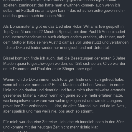
spielten, zumindest das hätte man erwähnen können- auch wenn ich
selbst mit Fußball nix anfangen kann - das ist schon außergewöhnlich -
und das gerade auch im hohen Alter.
Als Bonusmaterial gibt es das Lied über Robin Williams live gespielt in
Top Qualität und ein 22 Minuten Special, bei dem Paul Di Anno plaudert -
und überraschenderweise auch einiges anders erzählte, als früher, nach
dem Motto er habe seinen Austritt damals voll unterstützt und verstanden
- diese Doku ist leider wieder nur in englisch und mit Untertitel.
Bissel komisch finde ich auch, daß die Besetzungen der ersten 5 Jahre
Maiden quasi totgeschwiegen werden, es fühlt sich so an, Clive war der
erste Drummer und Paul der erste Sänger- aber egal.
Warum ich die Doku immer noch total geil finde und mich gefreut habe,
wenn ich so viel rummaule? Es ist Maulen auf hohen Niveau - in erster
Linie bin ich danbar und demütig und freue mich über teilweise erstmals
gesehenes Material - auch wenn ich gerne so viel mehr erfahren hätte,
wie beispielsweise warum wer wohin gezogen ist und wie die Jungens
privat ihre Zeit verbringen.......klar, da gibts Material hie und da im Netz,
aber spärlich und man weiß nie, obs auch so stimmt.
Für mich war das eine Zeitreise - ich lebe eh innerlich noch in den 80er-
und komme mit der heutigen Zeit nicht mehr richtig klar.