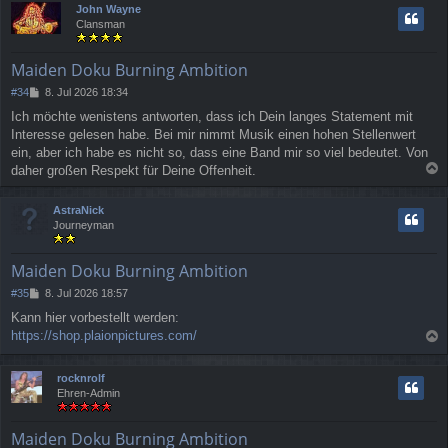
John Wayne
h
Clansman
o
b
e
Maiden Doku Burning Ambition
n
B
#34
8. Jul 2026 18:34
e
Ich möchte wenistens antworten, dass ich Dein langes Statement mit
i
Interesse gelesen habe. Bei mir nimmt Musik einen hohen Stellenwert
t
r
ein, aber ich habe es nicht so, dass eine Band mir so viel bedeutet. Von
a
daher großen Respekt für Deine Offenheit.
g
a
c
AstraNick
h
Journeyman
o
b
e
Maiden Doku Burning Ambition
n
B
#35
8. Jul 2026 18:57
e
Kann hier vorbestellt werden:
i
https://shop.plaionpictures.com/
t
a
r
a
c
rocknrolf
g
h
Ehren-Admin
o
b
e
Maiden Doku Burning Ambition
n