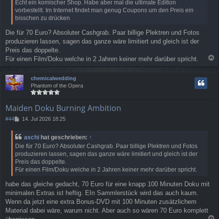
Echt ein komischer Shop. Habe aber mal die ultimate Edition
r
vorbestellt. Im Internet findet man genug Coupons um den Preis ein
a
bisschen zu drücken
g
Die für 70 Euro? Absoluter Cashgrab. Paar billige Plektren und Fotos
produzieren lassen, sagen das ganze wäre limitiert und gleich ist der
Preis das doppelte.
Für einen Film/Doku welche in 2 Jahren keiner mehr darüber spricht.
a
c
chemicalwedding
h
Phantom of the Opera
o
b
e
Maiden Doku Burning Ambition
n
B
#44
14. Jul 2026 18:25
e
i
aschi
hat geschrieben:
↑
t
Die für 70 Euro? Absoluter Cashgrab. Paar billige Plektren und Fotos
r
produzieren lassen, sagen das ganze wäre limitiert und gleich ist der
a
Preis das doppelte.
g
Für einen Film/Doku welche in 2 Jahren keiner mehr darüber spricht.
habe das gleiche gedacht, 70 Euro für eine knapp 100 Minuten Doku mit
minimalen Extras ist heftig. EIn Sammlerstück wird das auch kaum.
Wenn da jetzt eine extra Bonus-DVD mit 100 Minuten zusätzlichem
Material dabei wäre, warum nicht. Aber auch so wären 70 Euro komplett