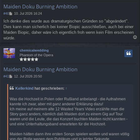
e
Maiden Doku Burning Ambition
n
B
#40
10. Jul 2026 16:24
e
Ich denke dies wurde aus dramaturgischen Gründen so "abgeändert".
i
Dies kann man sicherlich bei keiner Biopic ausschließen, auch bei einer
t
r
Maiden Biopic, daher wäre ich eigentlich froh wenn kein Film erscheinen
a
würde.
g
a
c
chemicalwedding
h
Phantom of the Opera
o
b
e
Maiden Doku Burning Ambition
n
B
#41
12. Jul 2026 20:50
e
i
Kellerkind
hat geschrieben:
↑
t
r
Was die Hochzeit in Polen oder Rußland anbelangt - die Aufnahmen
a
kannte ich zwar, aber mit ganz anderer Erklärung dazu!
g
Ich meine auf meinem alte 12 Wasted Years Video erzählte man die
Story ganz anders, nämlich daß Maiden dort zu einem Gig auf Tour
waren und die Leute, die das Konzert buchten Maiden nicht kannten -
und eine Unterhaltungsband erwarteten für die Hochzeit.
Maiden hätten dann ihre ersten Songs spielen wollen und waren völlig
von der Rolle wegen dem Publikum und in letzter Sekunde