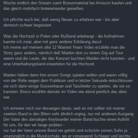
a
Woche endlich den Stream samt Bonusmaterial bei Amazon kaufen und
g
das gleich mehrfach hintereinander genießen.
Ich pflichte euch bei, daß wenig Neues zu erfahren war - bin aber
dennoch schwer begeistert.
Was die Hochzeit in Polen oder Rußland anbelangt - die Aufnahmen
kannte ich zwar, aber mit ganz anderer Erklärung dazu!
Ich meine auf meinem alte 12 Wasted Years Video erzählte man die
Story ganz anders, nämlich daß Maiden dort zu einem Gig auf Tour
waren und die Leute, die das Konzert buchten Maiden nicht kannten - und
eine Unterhaltungsband erwarteten für die Hochzeit.
Maiden hätten dann ihre ersten Songs spielen wollen und waren völlig
von der Rolle wegen dem Publikum und in letzter Sekunde entschlossen
sie sich dann einige Gossenhauer und Tanzlieder zu spielen, die sie so
kannten. Bruce erzählte damals im Video wie elend peinlich das alles
war.
Ich erinnere mich nur deswegen daran, weil es mir selber mit meiner
zweiten Band in den 80ern sehr ähnlich erging, nur mit anderem Ausgang.
Der Vater des damaligen Keyboarder meiner Band buchte einen Auftritt
für uns, für den wir lange probten -
nur hat der Vater unsere Band nie gehört und schickte seinen Sohn ja
ursprünglich in die Musikschule, wo er vorwiegend Schlager und leichte