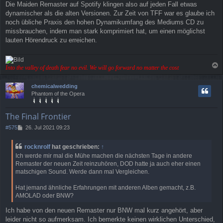
Die Maiden Remaster auf Spotify klingen also auf jeden Fall etwas
dynamischer als die alten Versionen. Zur Zeit von TFF war es glaube ich
noch übliche Praxis den hohen Dynamikumfang des Mediums CD zu
missbrauchen, indem man stark komprimiert hat, um einen möglichst
lauten Hörendruck zu erreichen.
Into the valley of death fear no evil. We will go forward no matter the cost
a
c
chemicalwedding
h
Phantom of the Opera
o
b
e
The Final Frontier
n
B
#575
26. Jul 2021 09:23
e
i
rocknrolf
hat geschrieben:
↑
t
Ich werde mir mal die Mühe machen die nächsten Tage in andere
r
Remaster der neuen Zeit reinzuhören, DOD hatte ja auch eher einen
a
matschigen Sound. Werde dann mal Vergleichen.
g
Hat jemand ähnliche Erfahrungen mit anderen Alben gemacht, z.B.
AMOLAD oder BNW?
Ich habe von den neuen Remaster nur BNW mal kurz angehört, aber
leider nicht so aufmerksam. Ich bemerkte keinen wirklichen Unterschied,