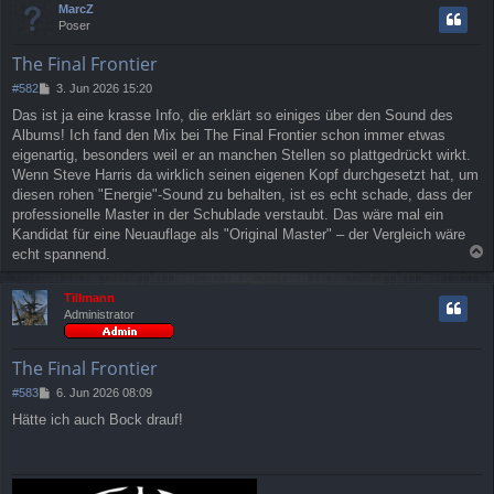
MarcZ
g
h
Poser
o
b
The Final Frontier
e
n
B
#582
3. Jun 2026 15:20
e
Das ist ja eine krasse Info, die erklärt so einiges über den Sound des
i
Albums! Ich fand den Mix bei The Final Frontier schon immer etwas
t
r
eigenartig, besonders weil er an manchen Stellen so plattgedrückt wirkt.
a
Wenn Steve Harris da wirklich seinen eigenen Kopf durchgesetzt hat, um
g
diesen rohen "Energie"-Sound zu behalten, ist es echt schade, dass der
professionelle Master in der Schublade verstaubt. Das wäre mal ein
Kandidat für eine Neuauflage als "Original Master" – der Vergleich wäre
echt spannend.
a
c
Tillmann
h
Administrator
o
b
e
The Final Frontier
n
B
#583
6. Jun 2026 08:09
e
Hätte ich auch Bock drauf!
i
t
r
a
g