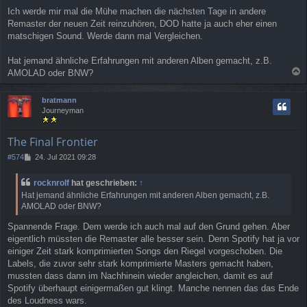
Ich werde mir mal die Mühe machen die nächsten Tage in andere
Remaster der neuen Zeit reinzuhören, DOD hatte ja auch eher einen
matschigen Sound. Werde dann mal Vergleichen.
Hat jemand ähnliche Erfahrungen mit anderen Alben gemacht, z.B.
AMOLAD oder BNW?
a
c
bratmann
h
Journeyman
o
b
e
The Final Frontier
n
B
#574
24. Jul 2021 09:28
e
i
rocknrolf
hat geschrieben:
↑
t
Hat jemand ähnliche Erfahrungen mit anderen Alben gemacht, z.B.
r
AMOLAD oder BNW?
a
g
Spannende Frage. Dem werde ich auch mal auf den Grund gehen. Aber
eigentlich müssten die Remaster alle besser sein. Denn Spotify hat ja vor
einiger Zeit stark komprimierten Songs den Riegel vorgeschoben. Die
Labels, die zuvor sehr stark komprimierte Masters gemacht haben,
mussten dass dann im Nachhinein wieder angleichen, damit es auf
Spotify überhaupt einigermaßen gut klingt. Manche nennen das das Ende
des Loudness wars.