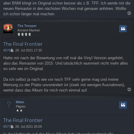
aber BNW klingt im Original schon besser als z.B. TFF. Ich werde mir die
neuen Remaster in den nächsten Wochen mal genauer anhören. Wollte
ich schon länger mal machen.
a
c
The Trooper
h
Ancient Mariner
o
b
e
The Final Frontier
n
B
#576
28. Jul 2021 17:35
e
Hatte mir nach der Bewertung von rolf mal die Vinyl Version angehört,
i
also das Remaster von 2015. Und tatsächlich wummert nicht mehr alles
t
r
so sehr wie im Original.
a
g
Da ich selbst ja nach wie vor noch TFF sehr gerne mag und meine
Meinung zu der Platte unverändert ist (stark mit wenigen Ausnahmen),
wertet dass das Album für mich noch einmal auf.
a
c
Milan
h
Pilgrim
o
b
e
The Final Frontier
n
B
#577
28. Jul 2021 20:05
e