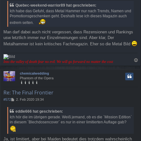
Quebec-weekend-warrior89 hat geschrieben:
Ich habe das Gefuhl, dass Metal Hammer nur nach Trends, Namen und
Promotionsgeschenken geht. Deshalb lese ich dieses Magazin auch
extrem selten.
Man darf dabei auch nicht vergessen, dass Rezensionen und Rankings
usw letztlich immer nur Einzelmeinungen sind. Aber klar, Der
Metalhammer ist kein kritisches Fachmagazin. Eher so die Metal Bild
Into the valley of death fear no evil. We will go forward no matter the cost
a
c
chemicalwedding
h
Phantom of the Opera
o
b
e
Re: The Final Frontier
n
B
#572
2. Feb 2020 19:34
e
i
eddie666 hat geschrieben:
t
Ich hör die im übrigen gerade. Weiß jemand, ob es die `Mission Edition`
r
in diesem `Blechdosencover` es nur in einer limitierten Auflage gab?
a
g
Ja, ist limitiert, aber bei Maiden bedeutet dies trotzdem wahrscheinlich