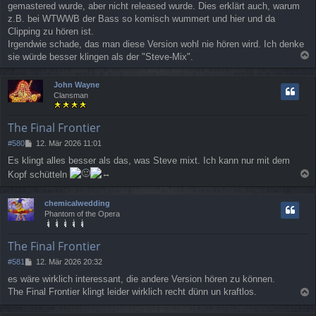
g
gemastered wurde, aber nicht released wurde. Dies erklärt auch, warum
z.B. bei WTWWB der Bass so komisch wummert und hier und da
Clipping zu hören ist.
Irgendwie schade, das man diese Version wohl nie hören wird. Ich denke
sie würde besser klingen als der "Steve-Mix".
a
c
John Wayne
h
Clansman
o
b
e
The Final Frontier
n
B
#580
12. Mär 2026 11:01
e
Es klingt alles besser als das, was Steve mixt. Ich kann nur mit dem
i
Kopf schütteln
t
a
r
a
c
chemicalwedding
g
h
Phantom of the Opera
o
b
e
The Final Frontier
n
B
#581
12. Mär 2026 20:32
e
es wäre wirklich interessant, die andere Version hören zu können.
i
The Final Frontier klingt leider wirklich recht dünn un kraftlos.
t
a
r
a
c