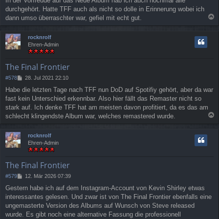
In der Vorfreude auf das Neue Album hab ich auch nochmal alle
i
durchgehört. Hatte TFF auch als nicht so dolle in Erinnerung wobei ich
t
r
dann umso überraschter war, gefiel mit echt gut.
a
a
g
c
rocknrolf
h
Ehren-Admin
o
b
e
The Final Frontier
n
B
#578
28. Jul 2021 22:10
e
Habe die letzten Tage nach TFF nun DoD auf Spotifiy gehört, aber da war
i
fast kein Unterschied erkennbar. Also hier fällt das Remaster nicht so
t
r
stark auf. Ich denke TFF hat am meisten davon profitiert, da es das am
a
schlecht klingendste Album war, welches remastered wurde.
g
a
c
rocknrolf
h
Ehren-Admin
o
b
e
The Final Frontier
n
B
#579
12. Mär 2026 07:39
e
Gestern habe ich auf dem Instagram-Account von Kevin Shirley etwas
i
interessantes gelesen. Und zwar ist von The Final Frontier ebenfalls eine
t
r
ungemasterte Version des Albums auf Wunsch von Steve released
a
wurde. Es gibt noch eine alternative Fassung die professionell