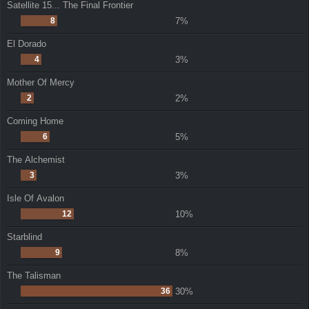
Satellite 15... The Final Frontier
8
7%
El Dorado
4
3%
Mother Of Mercy
2
2%
Coming Home
6
5%
The Alchemist
3
3%
Isle Of Avalon
12
10%
Starblind
9
8%
The Talisman
36
30%