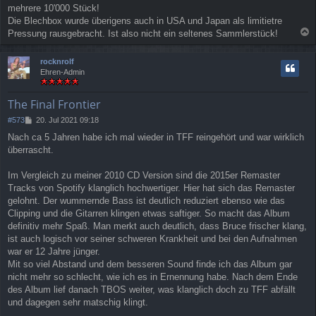
mehrere 10'000 Stück!
Die Blechbox wurde überigens auch in USA und Japan als limitietre
Pressung rausgebracht. Ist also nicht ein seltenes Sammlerstück!
a
c
rocknrolf
h
Ehren-Admin
o
b
e
The Final Frontier
n
B
#573
20. Jul 2021 09:18
e
Nach ca 5 Jahren habe ich mal wieder in TFF reingehört und war wirklich
i
überrascht.
t
r
a
Im Vergleich zu meiner 2010 CD Version sind die 2015er Remaster
g
Tracks von Spotify klanglich hochwertiger. Hier hat sich das Remaster
gelohnt. Der wummernde Bass ist deutlich reduziert ebenso wie das
Clipping und die Gitarren klingen etwas saftiger. So macht das Album
definitiv mehr Spaß. Man merkt auch deutlich, dass Bruce frischer klang,
ist auch logisch vor seiner schweren Krankheit und bei den Aufnahmen
war er 12 Jahre jünger.
Mit so viel Abstand und dem besseren Sound finde ich das Album gar
nicht mehr so schlecht, wie ich es in Ernennung habe. Nach dem Ende
des Album lief danach TBOS weiter, was klanglich doch zu TFF abfällt
und dagegen sehr matschig klingt.