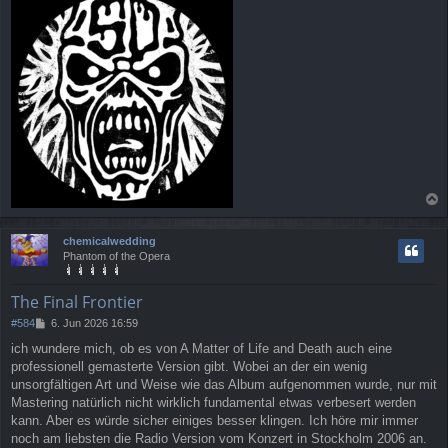
a
c
chemicalwedding
h
Phantom of the Opera
o
b
e
The Final Frontier
n
B
#584
6. Jun 2026 16:59
e
ich wundere mich, ob es von A Matter of Life and Death auch eine
i
professionell gemasterte Version gibt. Wobei an der ein wenig
t
r
unsorgfältigen Art und Weise wie das Album aufgenommen wurde, nur mit
a
Mastering natürlich nicht wirklich fundamental etwas verbesert werden
g
kann. Aber es würde sicher einiges besser klingen. Ich höre mir immer
noch am liebsten die Radio Version vom Konzert in Stockholm 2006 an.