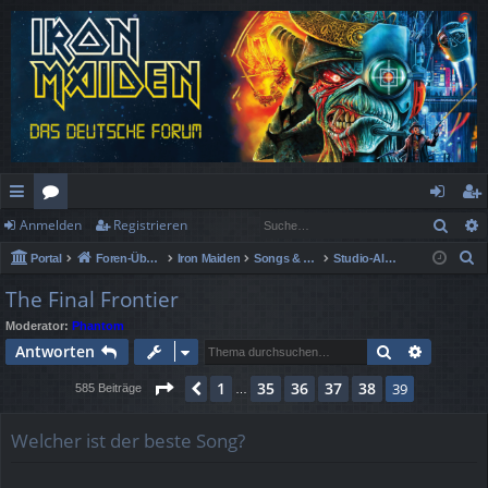
Such
Anmelden
Registrieren
ch
or
n
eg
S
Portal
Foren-Übersicht
Iron Maiden
Songs & Alben Spezial
Studio-Alben
ne
en
m
ist
u
The Final Frontier
llz
el
rie
c
Moderator:
Phantom
h
ug
de
re
Suche
Erweiter
Antworten
e
rif
n
n
Seite
39
von
39
1
35
36
37
38
Vorherige
39
585 Beiträge
…
f
Welcher ist der beste Song?