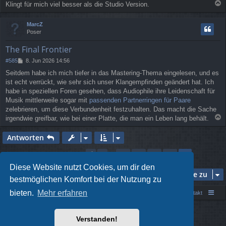
Klingt für mich viel besser als die Studio Version.
a
c
MarcZ
h
Poser
o
b
The Final Frontier
e
n
B
#585
8. Jun 2026 14:56
e
Seitdem habe ich mich tiefer in das Mastering-Thema eingelesen, und es
i
ist echt verrückt, wie sehr sich unser Klangempfinden geändert hat. Ich
t
r
habe in speziellen Foren gesehen, dass Audiophile ihre Leidenschaft für
a
Musik mittlerweile sogar mit
passenden Partnerringen für Paare
g
zelebrieren, um diese Verbundenheit festzuhalten. Das macht die Sache
irgendwie greifbar, wie bei einer Platte, die man ein Leben lang behält.
a
c
Antworten
h
o
Seite
39
von
39
1
35
36
37
38
Vorherige
39
585 Beiträge
…
b
e
Diese Website nutzt Cookies, um dir den
Gehe zu
n
bestmöglichen Komfort bei der Nutzung zu
bieten.
Mehr erfahren
Portal
Foren-Übersicht
Kontakt
Powered by
phpBB
® Forum Software © phpBB Limited
Verstanden!
Style von
Arty
- phpBB 3.3 von MrGaby