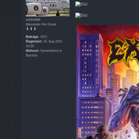
e
i
t
r
a
eddie666
g
Alexander the Great
Beiträge:
3881
Registriert:
15. Aug 2011
10:55
Wohnort:
Somewhere in
Bavaria