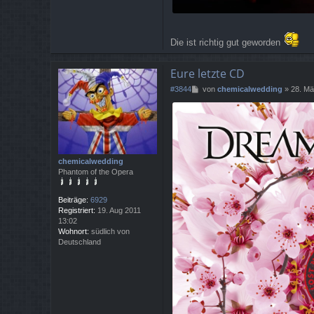
Die ist richtig gut geworden
Eure letzte CD
B
#3844
von
chemicalwedding
»
28. Mä
e
i
t
r
a
g
chemicalwedding
Phantom of the Opera
Beiträge:
6929
Registriert:
19. Aug 2011
13:02
Wohnort:
südlich von
Deutschland