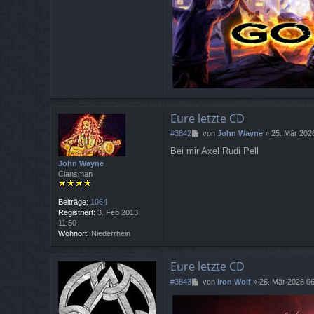
Eure letzte CD
B
#3842
von
John Wayne
»
25. Mär 202
e
Bei mir Axel Rudi Pell
i
John Wayne
t
Clansman
r
a
g
Beiträge:
1064
Registriert:
3. Feb 2013
11:50
Wohnort:
Niederrhein
Eure letzte CD
B
#3843
von
Iron Wolf
»
26. Mär 2026 0
e
i
t