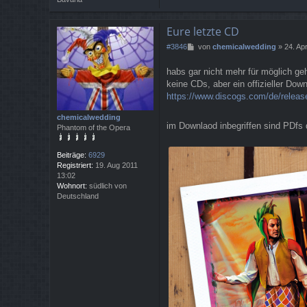
Eure letzte CD
B
#3846
von
chemicalwedding
»
24. Ap
e
i
habs gar nicht mehr für möglich ge
t
keine CDs, aber ein offizieller Down
r
https://www.discogs.com/de/release
a
g
chemicalwedding
im Downlaod inbegriffen sind PDfs
Phantom of the Opera
Beiträge:
6929
Registriert:
19. Aug 2011
13:02
Wohnort:
südlich von
Deutschland