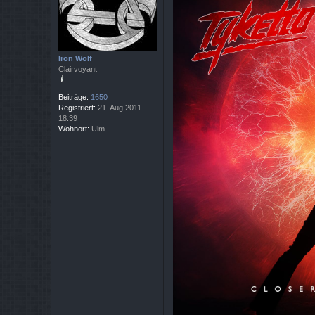
r
a
g
Iron Wolf
Clairvoyant
Beiträge:
1650
Registriert:
21. Aug 2011
18:39
Wohnort:
Ulm