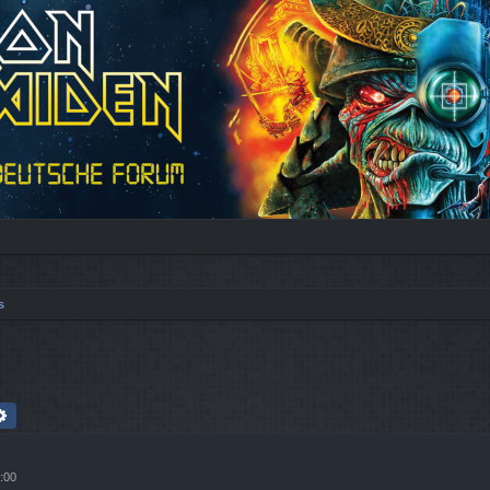
s
che
Erweiterte Suche
:00