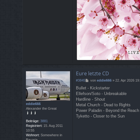
Eure letzte CD
B
#3845
von
eddie666
»
22. Apr 2026 19
e
Bullet - Kickstarter
i
Ellefson/Soto - Unbreakable
t
r
Hardline - Shout
a
eddie666
Metal Church - Dead to Rights
g
Alexander the Great
Power Paladin - Beyond the Reach
Tyketto - Closer to the Sun
Beiträge:
3881
Registriert:
15. Aug 2011
10:55
Wohnort:
Somewhere in
Bavaria