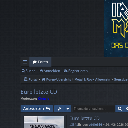
Foren
Suche
Anmelden
Registrieren
ch
Portal
Foren-Übersicht
Metal & Rock Allgemein
Sonstige
ne
llz
Eure letzte CD
Moderator:
Chewie
ug
Su
Antworten
rif
Eure letzte CD
f
B
#3841
von
eddie666
»
24. Mär 2026 20