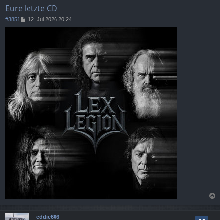
e
Eure letzte CD
n
B
#3851
12. Jul 2026 20:24
e
i
t
r
a
g
a
c
eddie666
h