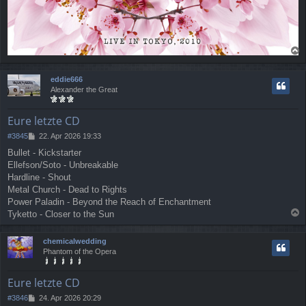
a
c
eddie666
h
Alexander the Great
o
b
e
Eure letzte CD
n
B
#3845
22. Apr 2026 19:33
e
Bullet - Kickstarter
i
Ellefson/Soto - Unbreakable
t
r
Hardline - Shout
a
Metal Church - Dead to Rights
g
Power Paladin - Beyond the Reach of Enchantment
Tyketto - Closer to the Sun
a
c
chemicalwedding
h
Phantom of the Opera
o
b
e
Eure letzte CD
n
B
#3846
24. Apr 2026 20:29