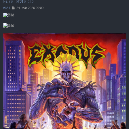
Eure letzte CD
B
#3841
24. Mär 2026 20:00
e
i
t
r
a
g