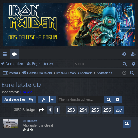
Such
Anmelden
Registrieren
ch
or
n
eg
S
Portal
Foren-Übersicht
Metal & Rock Allgemein
Sonstiges
ne
en
m
ist
u
Eure letzte CD
llz
el
rie
c
Moderator:
Chewie
h
ug
de
re
Suche
Erweiter
Antworten
e
rif
n
n
Seite
257
von
257
1
253
254
255
256
Vorherige
257
3852 Beiträge
…
f
eddie666
Alexander the Great