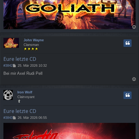
a
c
John Wayne
h
Clansman
o
b
e
Eure letzte CD
n
B
#3842
25. Mär 2026 10:32
e
Bei mir Axel Rudi Pell
i
t
a
r
a
c
Iron Wolf
g
h
Clairvoyant
o
b
e
Eure letzte CD
n
B
#3843
26. Mär 2026 06:55
e
i
t
r