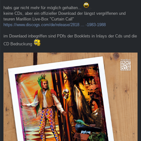
e
i
habs gar nicht mehr für möglich gehalten...
t
keine CDs, aber ein offizieller Download der längst vergriffenen und
r
teuren Marillion Live-Box "Curtain Call"
a
g
https://www.discogs.com/de/release/2818 ... -1983-1988
im Downlaod inbegriffen sind PDfs der Booklets in Inlays der Cds und die
CD Bedruckung