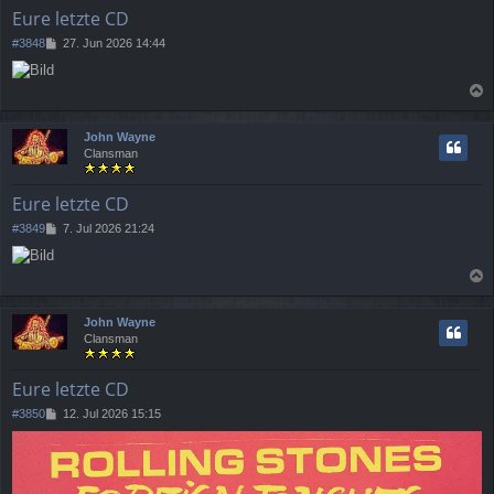
e
Eure letzte CD
n
B
#3848
27. Jun 2026 14:44
e
i
t
a
r
a
c
John Wayne
g
h
Clansman
o
b
e
Eure letzte CD
n
B
#3849
7. Jul 2026 21:24
e
i
t
a
r
a
c
John Wayne
g
h
Clansman
o
b
e
Eure letzte CD
n
B
#3850
12. Jul 2026 15:15
e
i
t
r