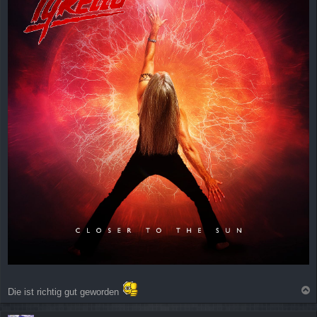
a
g
Die ist richtig gut geworden
a
c