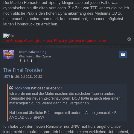
Die Maiden Remaster auf Spotify klingen also auf jeden Fall etwas
dynamischer als die alten Versionen. Zur Zeit von TFF war es glaube ich
noch übliche Praxis den hohen Dynamikumfang des Mediums CD zu
missbrauchen, indem man stark komprimiert hat, um einen möglichst
lauten Hörendruck zu erreichen.
Into the valley of death fear no evil. We will go forward no matter the cost
a
c
chemicalwedding
h
Phantom of the Opera
o
b
e
The Final Frontier
n
B
#575
26. Jul 2021 09:23
e
i
rocknrolf
hat geschrieben:
↑
t
Ich werde mir mal die Mühe machen die nächsten Tage in andere
r
Remaster der neuen Zeit reinzuhören, DOD hatte ja auch eher einen
a
matschigen Sound. Werde dann mal Vergleichen.
g
Hat jemand ähnliche Erfahrungen mit anderen Alben gemacht, z.B.
AMOLAD oder BNW?
Ich habe von den neuen Remaster nur BNW mal kurz angehört, aber
leider nicht so aufmerksam. Ich bemerkte keinen wirklichen Unterschied,