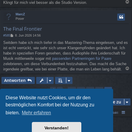
Klingt für mich viel besser als die Studio Version.
a
c
MarcZ
h
Poser
o
b
The Final Frontier
e
n
B
#585
8. Jun 2026 14:56
e
Seitdem habe ich mich tiefer in das Mastering-Thema eingelesen, und es
i
ist echt verrückt, wie sehr sich unser Klangempfinden geändert hat. Ich
t
r
habe in speziellen Foren gesehen, dass Audiophile ihre Leidenschaft für
a
Musik mittlerweile sogar mit
passenden Partnerringen für Paare
g
zelebrieren, um diese Verbundenheit festzuhalten. Das macht die Sache
irgendwie greifbar, wie bei einer Platte, die man ein Leben lang behält.
a
c
Antworten
h
o
Seite
39
von
39
1
35
36
37
38
Vorherige
39
585 Beiträge
…
b
e
Diese Website nutzt Cookies, um dir den
Gehe zu
n
bestmöglichen Komfort bei der Nutzung zu
bieten.
Mehr erfahren
Portal
Foren-Übersicht
Kontakt
Powered by
phpBB
® Forum Software © phpBB Limited
Verstanden!
Style von
Arty
- phpBB 3.3 von MrGaby