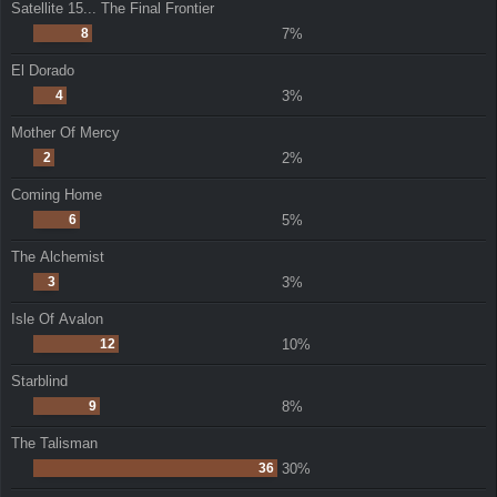
Satellite 15... The Final Frontier
8
7%
El Dorado
4
3%
Mother Of Mercy
2
2%
Coming Home
6
5%
The Alchemist
3
3%
Isle Of Avalon
12
10%
Starblind
9
8%
The Talisman
36
30%