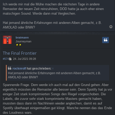
Ich werde mir mal die Mühe machen die nächsten Tage in andere
Remaster der neuen Zeit reinzuhören, DOD hatte ja auch eher einen
matschigen Sound. Werde dann mal Vergleichen.
Hat jemand ähnliche Erfahrungen mit anderen Alben gemacht, z.B.
AMOLAD oder BNW?
a
c
bratmann
h
Journeyman
o
b
e
The Final Frontier
n
B
#574
24. Jul 2021 09:28
e
i
rocknrolf
hat geschrieben:
↑
t
Hat jemand ähnliche Erfahrungen mit anderen Alben gemacht, z.B.
r
AMOLAD oder BNW?
a
g
Spannende Frage. Dem werde ich auch mal auf den Grund gehen. Aber
eigentlich müssten die Remaster alle besser sein. Denn Spotify hat ja vor
einiger Zeit stark komprimierten Songs den Riegel vorgeschoben. Die
Labels, die zuvor sehr stark komprimierte Masters gemacht haben,
mussten dass dann im Nachhinein wieder angleichen, damit es auf
Spotify überhaupt einigermaßen gut klingt. Manche nennen das das Ende
des Loudness wars.