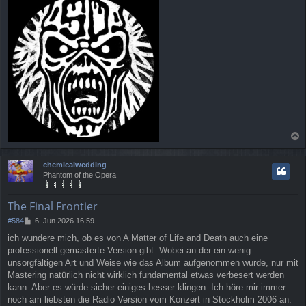
a
c
chemicalwedding
h
Phantom of the Opera
o
b
e
The Final Frontier
n
B
#584
6. Jun 2026 16:59
e
ich wundere mich, ob es von A Matter of Life and Death auch eine
i
professionell gemasterte Version gibt. Wobei an der ein wenig
t
r
unsorgfältigen Art und Weise wie das Album aufgenommen wurde, nur mit
a
Mastering natürlich nicht wirklich fundamental etwas verbesert werden
g
kann. Aber es würde sicher einiges besser klingen. Ich höre mir immer
noch am liebsten die Radio Version vom Konzert in Stockholm 2006 an.