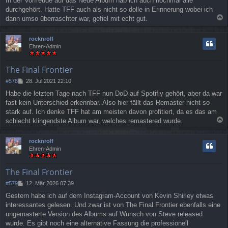
In der Vorfreude auf das Neue Album hab ich auch nochmal alle
i
durchgehört. Hatte TFF auch als nicht so dolle in Erinnerung wobei ich
t
r
dann umso überraschter war, gefiel mit echt gut.
a
a
g
c
rocknrolf
h
Ehren-Admin
o
b
e
The Final Frontier
n
B
#578
28. Jul 2021 22:10
e
Habe die letzten Tage nach TFF nun DoD auf Spotifiy gehört, aber da war
i
fast kein Unterschied erkennbar. Also hier fällt das Remaster nicht so
t
r
stark auf. Ich denke TFF hat am meisten davon profitiert, da es das am
a
schlecht klingendste Album war, welches remastered wurde.
g
a
c
rocknrolf
h
Ehren-Admin
o
b
e
The Final Frontier
n
B
#579
12. Mär 2026 07:39
e
Gestern habe ich auf dem Instagram-Account von Kevin Shirley etwas
i
interessantes gelesen. Und zwar ist von The Final Frontier ebenfalls eine
t
r
ungemasterte Version des Albums auf Wunsch von Steve released
a
wurde. Es gibt noch eine alternative Fassung die professionell