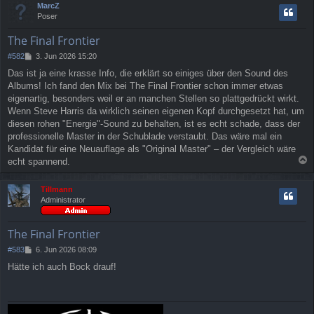
MarcZ
g
h
Poser
o
b
The Final Frontier
e
n
B
#582
3. Jun 2026 15:20
e
Das ist ja eine krasse Info, die erklärt so einiges über den Sound des
i
Albums! Ich fand den Mix bei The Final Frontier schon immer etwas
t
r
eigenartig, besonders weil er an manchen Stellen so plattgedrückt wirkt.
a
Wenn Steve Harris da wirklich seinen eigenen Kopf durchgesetzt hat, um
g
diesen rohen "Energie"-Sound zu behalten, ist es echt schade, dass der
professionelle Master in der Schublade verstaubt. Das wäre mal ein
Kandidat für eine Neuauflage als "Original Master" – der Vergleich wäre
echt spannend.
a
c
Tillmann
h
Administrator
o
b
e
The Final Frontier
n
B
#583
6. Jun 2026 08:09
e
Hätte ich auch Bock drauf!
i
t
r
a
g