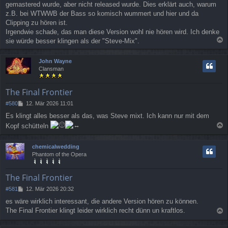
g
gemastered wurde, aber nicht released wurde. Dies erklärt auch, warum
z.B. bei WTWWB der Bass so komisch wummert und hier und da
Clipping zu hören ist.
Irgendwie schade, das man diese Version wohl nie hören wird. Ich denke
sie würde besser klingen als der "Steve-Mix".
a
c
John Wayne
h
Clansman
o
b
e
The Final Frontier
n
B
#580
12. Mär 2026 11:01
e
Es klingt alles besser als das, was Steve mixt. Ich kann nur mit dem
i
Kopf schütteln
t
a
r
a
c
chemicalwedding
g
h
Phantom of the Opera
o
b
e
The Final Frontier
n
B
#581
12. Mär 2026 20:32
e
es wäre wirklich interessant, die andere Version hören zu können.
i
The Final Frontier klingt leider wirklich recht dünn un kraftlos.
t
a
r
a
c