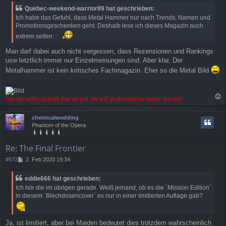
Quebec-weekend-warrior89 hat geschrieben:
Ich habe das Gefuhl, dass Metal Hammer nur nach Trends, Namen und
Promotionsgeschenken geht. Deshalb lese ich dieses Magazin auch
extrem selten.
Man darf dabei auch nicht vergessen, dass Rezensionen und Rankings
usw letztlich immer nur Einzelmeinungen sind. Aber klar, Der
Metalhammer ist kein kritisches Fachmagazin. Eher so die Metal Bild
Into the valley of death fear no evil. We will go forward no matter the cost
a
c
chemicalwedding
h
Phantom of the Opera
o
b
e
Re: The Final Frontier
n
B
#572
2. Feb 2020 19:34
e
i
eddie666 hat geschrieben:
t
Ich hör die im übrigen gerade. Weiß jemand, ob es die `Mission Edition`
r
in diesem `Blechdosencover` es nur in einer limitierten Auflage gab?
a
g
Ja, ist limitiert, aber bei Maiden bedeutet dies trotzdem wahrscheinlich