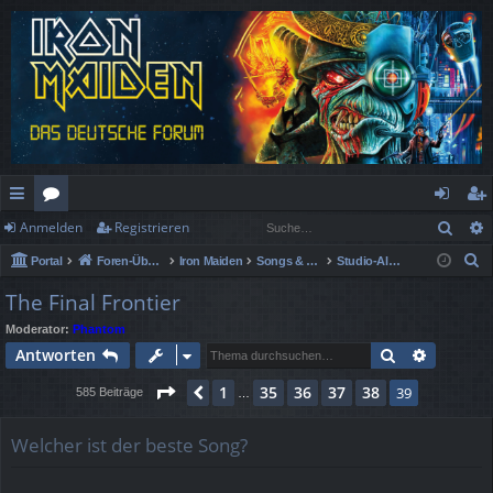
Such
Anmelden
Registrieren
ch
or
n
eg
S
Portal
Foren-Übersicht
Iron Maiden
Songs & Alben Spezial
Studio-Alben
ne
en
m
ist
u
The Final Frontier
llz
el
rie
c
Moderator:
Phantom
h
ug
de
re
Suche
Erweiter
Antworten
e
rif
n
n
Seite
39
von
39
1
35
36
37
38
Vorherige
39
585 Beiträge
…
f
Welcher ist der beste Song?