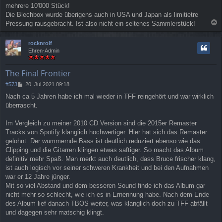
mehrere 10'000 Stück!
Die Blechbox wurde überigens auch in USA und Japan als limitietre
Pressung rausgebracht. Ist also nicht ein seltenes Sammlerstück!
a
c
rocknrolf
h
Ehren-Admin
o
b
e
The Final Frontier
n
B
#573
20. Jul 2021 09:18
e
Nach ca 5 Jahren habe ich mal wieder in TFF reingehört und war wirklich
i
überrascht.
t
r
a
Im Vergleich zu meiner 2010 CD Version sind die 2015er Remaster
g
Tracks von Spotify klanglich hochwertiger. Hier hat sich das Remaster
gelohnt. Der wummernde Bass ist deutlich reduziert ebenso wie das
Clipping und die Gitarren klingen etwas saftiger. So macht das Album
definitiv mehr Spaß. Man merkt auch deutlich, dass Bruce frischer klang,
ist auch logisch vor seiner schweren Krankheit und bei den Aufnahmen
war er 12 Jahre jünger.
Mit so viel Abstand und dem besseren Sound finde ich das Album gar
nicht mehr so schlecht, wie ich es in Ernennung habe. Nach dem Ende
des Album lief danach TBOS weiter, was klanglich doch zu TFF abfällt
und dagegen sehr matschig klingt.