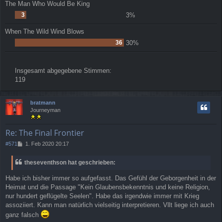
The Man Who Would Be King
3
3%
When The Wild Wind Blows
36
30%
Insgesamt abgegebene Stimmen:
119
bratmann
Journeyman
Re: The Final Frontier
B
#571
1. Feb 2020 20:17
e
i
theseventhson hat geschrieben:
t
r
Habe ich bisher immer so aufgefasst. Das Gefühl der Geborgenheit in der
a
Heimat und die Passage "Kein Glaubensbekenntnis und keine Religion,
g
nur hundert geflügelte Seelen". Habe das irgendwie immer mit Krieg
assoziiert. Kann man natürlich vielseitig interpretieren. Vllt liege ich auch
ganz falsch