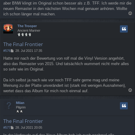
aber BNW klingt im Original schon besser als z.B. TFF. Ich werde mir die
neuen Remaster in den nächsten Wochen mal genauer anhören. Wollte
ich schon länger mal machen.
a
c
The Trooper
h
Ancient Mariner
o
b
e
The Final Frontier
n
B
#576
28. Jul 2021 17:35
e
Hatte mir nach der Bewertung von rolf mal die Vinyl Version angehört,
i
also das Remaster von 2015. Und tatsächlich wummert nicht mehr alles
t
r
so sehr wie im Original.
a
g
Da ich selbst ja nach wie vor noch TFF sehr gerne mag und meine
Meinung zu der Platte unverändert ist (stark mit wenigen Ausnahmen),
wertet dass das Album für mich noch einmal auf.
a
c
Milan
h
Pilgrim
o
b
e
The Final Frontier
n
B
#577
28. Jul 2021 20:05
e