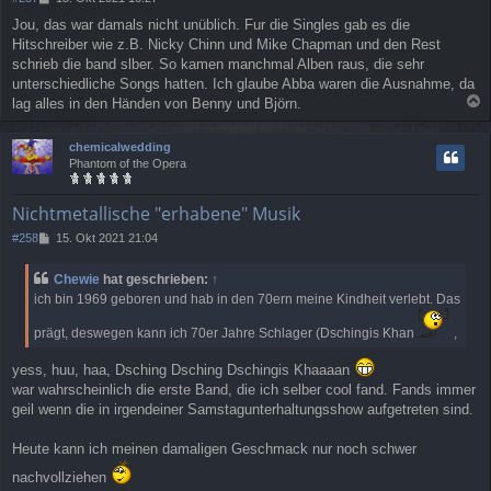
e
Jou, das war damals nicht unüblich. Fur die Singles gab es die
i
Hitschreiber wie z.B. Nicky Chinn und Mike Chapman und den Rest
t
r
schrieb die band slber. So kamen manchmal Alben raus, die sehr
a
unterschiedliche Songs hatten. Ich glaube Abba waren die Ausnahme, da
g
lag alles in den Händen von Benny und Björn.
a
c
chemicalwedding
h
Phantom of the Opera
o
b
e
Nichtmetallische "erhabene" Musik
n
B
#258
15. Okt 2021 21:04
e
i
Chewie
hat geschrieben:
↑
t
ich bin 1969 geboren und hab in den 70ern meine Kindheit verlebt. Das
r
a
prägt, deswegen kann ich 70er Jahre Schlager (Dschingis Khan
,
g
yess, huu, haa, Dsching Dsching Dschingis Khaaaan
war wahrscheinlich die erste Band, die ich selber cool fand. Fands immer
geil wenn die in irgendeiner Samstagunterhaltungsshow aufgetreten sind.
Heute kann ich meinen damaligen Geschmack nur noch schwer
nachvollziehen