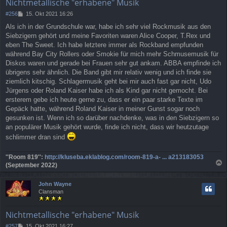
Nichtmetallische "erhabene" Musik
B
#256
15. Okt 2021 16:26
e
Als ich in der Grundschule war, habe ich sehr viel Rockmusik aus den
i
Siebzigern gehört und meine Favoriten waren Alice Cooper, T.Rex und
t
r
eben The Sweet. Ich habe letztere immer als Rockband empfunden
a
während Bay City Rollers oder Smokie für mich mehr Schmusemusik für
g
Diskos waren und gerade bei Frauen sehr gut ankam. ABBA empfinde ich
übrigens sehr ähnlich. Die Band gibt mir relativ wenig und ich finde sie
ziemlich kitschig. Schlagermusik geht bei mir auch fast gar nicht, Udo
Jürgens oder Roland Kaiser habe ich als Kind gar nicht gemocht. Bei
ersterem gebe ich heute gerne zu, dass er ein paar starke Texte im
Gepäck hatte, während Roland Kaiser in meiner Gunst sogar noch
gesunken ist. Wenn ich so darüber nachdenke, was in den Siebzigern so
an populärer Musik gehört wurde, finde ich nicht, dass wir heutzutage
schlimmer dran sind
''Room 819'':
http://kluseba.eklablog.com/room-819-a- ... a213183053
(September 2022)
a
c
John Wayne
h
Clansman
o
b
e
Nichtmetallische "erhabene" Musik
n
B
#257
15. Okt 2021 16:27