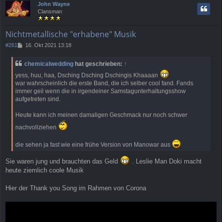
John Wayne
h
Clansman
o
b
e
Nichtmetallische "erhabene" Musik
n
B
#261
16. Okt 2021 13:18
e
i
chemicalwedding
hat geschrieben:
↑
t
r
yess, huu, haa, Dsching Dsching Dschingis Khaaaan
a
war wahrscheinlich die erste Band, die ich selber cool fand. Fands
g
immer geil wenn die in irgendeiner Samstagunterhaltungsshow
aufgetreten sind.
Heute kann ich meinen damaligen Geschmack nur noch schwer
nachvollziehen
die sehen ja fast wie eine frühe Version von Manowar aus
Sie waren jung und brauchten das Geld
. Leslie Man Doki macht
heute ziemlich coole Musik
Hier der Thank you Song im Rahmen von Corona