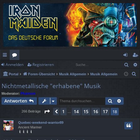
Such
Anmelden
Registrieren
ch
or
n
eg
S
Portal
Foren-Übersicht
Musik Allgemein
Musik Allgemein
ne
en
m
ist
u
Nichtmetallische "erhabene" Musik
llz
el
rie
c
Moderator:
Phantom
h
ug
de
re
Suche
Erweiter
Antworten
e
rif
n
n
Seite
18
von
18
1
14
15
16
17
Vorherige
18
266 Beiträge
…
f
Quebec-weekend-warrior89
Ancient Mariner