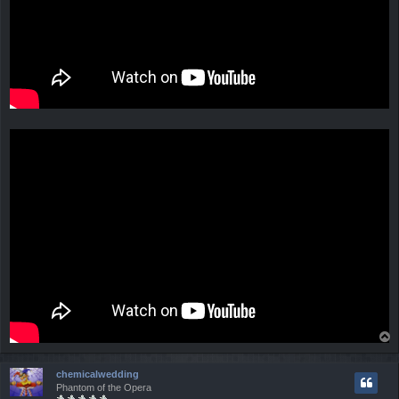
a
c
chemicalwedding
h
Phantom of the Opera
o