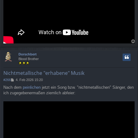
a
c
Dorschbert
h
Blood Brother
o
b
e
Nichtmetallische "erhabene" Musik
n
B
#266
4. Feb 2026 15:20
e
Nach dem
peinlichen
jetzt ein Song bzw. "nichtmetallischen" Sänger, den
i
ich zugegebenermaßen ziemlich abfeier:
t
r
a
g