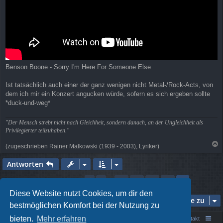
Benson Boone - Sorry I'm Here For Someone Else
Ist tatsächlich auch einer der ganz wenigen nicht Metal-/Rock-Acts, von
dem ich mir ein Konzert angucken würde, sofern es sich ergeben sollte
*duck-und-weg*
"Der Mensch strebt nicht nach Gleichheit, sondern danach, an der Ungleichheit als
Privilegierter teilzuhaben."
(zugeschrieben Rainer Malkowski (1939 - 2003), Lyriker)
a
c
Antworten
h
o
Seite
18
von
18
1
14
15
16
17
Vorherige
18
266 Beiträge
…
b
e
Diese Website nutzt Cookies, um dir den
Gehe zu
n
bestmöglichen Komfort bei der Nutzung zu
bieten.
Mehr erfahren
Portal
Foren-Übersicht
Kontakt