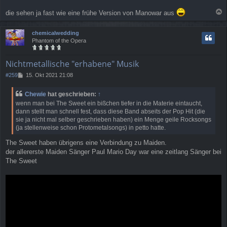
die sehen ja fast wie eine frühe Version von Manowar aus
a
c
chemicalwedding
h
Phantom of the Opera
o
b
e
Nichtmetallische "erhabene" Musik
n
B
#259
15. Okt 2021 21:08
e
i
Chewie
hat geschrieben:
↑
t
wenn man bei The Sweet ein bißchen tiefer in die Materie eintaucht,
r
dann stellt man schnell fest, dass diese Band abseits der Pop Hit (die
a
sie ja nicht mal selber geschrieben haben) ein Menge geile Rocksongs
g
(ja stellenweise schon Protometalsongs) in petto hatte.
The Sweet haben übrigens eine Verbindung zu Maiden.
der allererste Maiden Sänger Paul Mario Day war eine zeitlang Sänger bei
The Sweet