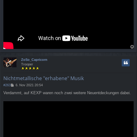
a
c
ZoSo_Capricorn
h
Trooper
o
b
e
Nichtmetallische "erhabene" Musik
n
B
#263
6. Nov 2021 20:54
e
Verdammt, auf KEXP waren noch zwei weitere Neuentdeckungen dabei.
i
t
r
a
g