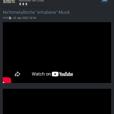
Alexander the Great
o
b
e
Nichtmetallische "erhabene" Musik
n
B
#265
15. Apr 2022 16:34
e
i
t
r
a
g