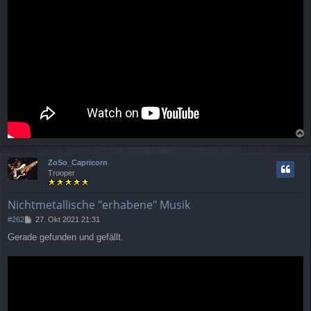
a
c
ZoSo_Capricorn
h
Trooper
o
b
e
Nichtmetallische "erhabene" Musik
n
B
#262
27. Okt 2021 21:31
e
Gerade gefunden und gefällt.
i
t
r
a
g