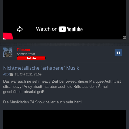
a
c
Tillmann
h
Administrator
o
b
e
Nichtmetallische "erhabene" Musik
n
B
#260
15. Okt 2021 23:59
e
Das war auch ne sehr heavy Zeit bei Sweet, dieser Marquee Auftritt ist
i
ultra heavy! Andy Scott hat aber auch die Riffs aus dem Ärmel
t
r
geschüttelt, absolut geil!
a
g
Die Musikladen 74 Show ballert auch sehr hart!