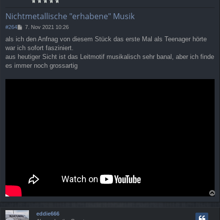
b
e
Nichtmetallische "erhabene" Musik
n
B
#264
7. Nov 2021 10:26
e
als ich den Anfnag von diesem Stück das erste Mal als Teenager hörte
i
war ich sofort fasziniert.
t
r
aus heutiger Sicht ist das Leitmotif musikalisch sehr banal, aber ich finde
a
es immer noch grossartig
g
a
c
eddie666
h