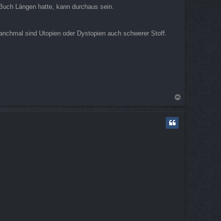
s Buch Längen hatte, kann durchaus sein.
nchmal sind Utopien oder Dystopien auch schwerer Stoff.
N
a
c
h
o
b
e
n