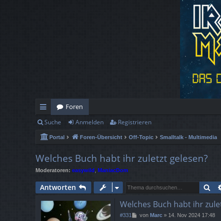
Foren
Suche
Anmelden
Registrieren
ch
Portal
Foren-Übersicht
Off-Topic
Smalltalk - Multimedia
ne
llz
Welches Buch habt ihr zuletzt gelesen?
Moderatoren:
easywild
,
ManiacDom
ug
Su
Antworten
rif
Welches Buch habt ihr zule
f
B
#331
von
Marc
»
14. Nov 2024 17:48