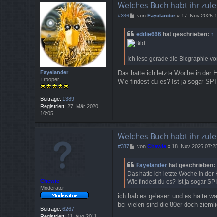
o
Welches Buch habt ihr zule
o
p
B
#336
von
Fayelander
»
17. Nov 2025 1
e
e
r
i
eddie666
hat geschrieben:
↑
t
r
a
Ich lese gerade die Biographie von
g
Fayelander
Das hatte ich letzte Woche in der
Trooper
Wie findest du es? Ist ja sogar SP
Beiträge:
1389
Registriert:
27. Mär 2020
10:05
Welches Buch habt ihr zule
B
#337
von
Chewie
»
18. Nov 2025 07:2
e
i
Fayelander
hat geschrieben:
t
Das hatte ich letzte Woche in de
r
Chewie
Wie findest du es? Ist ja sogar SP
a
Moderator
g
ich hab es gelesen und es hatte w
bei vielen sind die 80er doch zieml
Beiträge:
6267
Registriert:
11. Aug 2011