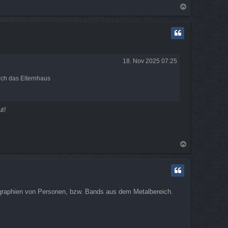
N
a
c
h
o
b
e
18. Nov 2025 07:25
n
urch das Elternhaus
ut!
N
a
c
h
o
b
iographien von Personen, bzw. Bands aus dem Metalbereich.
e
n