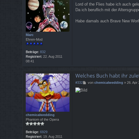
e
Lord of the Flies habe ich auch ge
i
Da ich beruflich mit der Altersgrup
t
r
a
Habe damals auch Brave New World 
g
Marc
Ehren-Mod
Beiträge:
832
Registriert:
22. Aug 2011
08:41
Welches Buch habt ihr zule
B
#332
von
chemicalwedding
»
26. Apr
e
i
t
r
a
g
chemicalwedding
Phantom of the Opera
Beiträge:
6929
Registriert:
19. Aug 2011