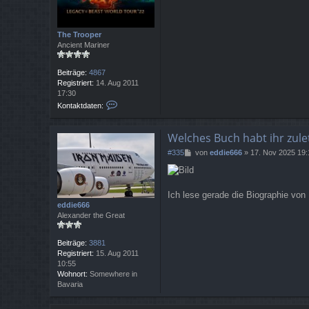
a
g
The Trooper
Ancient Mariner
Beiträge:
4867
Registriert:
14. Aug 2011
17:30
K
Kontaktdaten:
o
n
t
Welches Buch habt ihr zule
a
B
#335
von
eddie666
»
17. Nov 2025 19:
k
e
t
i
d
t
a
r
Ich lese gerade die Biographie von 
t
a
eddie666
e
g
Alexander the Great
n
v
o
Beiträge:
3881
n
Registriert:
15. Aug 2011
T
10:55
h
Wohnort:
Somewhere in
e
Bavaria
T
r