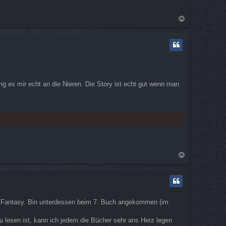
N
a
c
h
o
b
e
n
 es mir echt an die Nieren. Die Story ist echt gut wenn man
N
a
c
h
o
b
ür Fantasy. Bin unterdessen beim 7. Buch angekommen (im
e
n
u lesen ist, kann ich jedem die Bücher sehr ans Herz legen