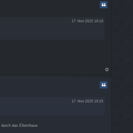
h
o
b
e
17. Nov 2025 19:10
n
N
a
c
h
o
b
e
17. Nov 2025 19:25
n
le durch das Elternhaus