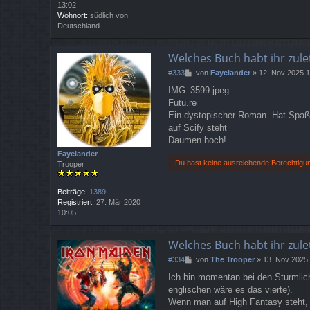
13:02
Wohnort:
südlich von
Deutschland
Welches Buch habt ihr zule
B
#333
von
Fayelander
»
12. Nov 2025 1
e
IMG_3599.jpeg
i
Futu.re
t
r
Ein dystopischer Roman. Hat Spaß 
a
auf Scify steht
g
Daumen hoch!
Fayelander
Du hast keine ausreichende Berechtigu
Trooper
Beiträge:
1389
Registriert:
27. Mär 2020
10:05
Welches Buch habt ihr zule
B
#334
von
The Trooper
»
13. Nov 2025 
e
Ich bin momentan bei den Sturmlic
i
englischen wäre es das vierte).
t
r
Wenn man auf High Fantasy steht, d