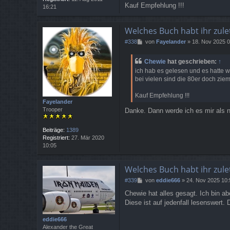
Kauf Empfehlung !!!
16:21
Welches Buch habt ihr zule
B
#338
von
Fayelander
»
18. Nov 2025 0
e
i
Chewie
hat geschrieben:
↑
t
ich hab es gelesen und es hatte 
r
bei vielen sind die 80er doch ziem
a
g
Kauf Empfehlung !!!
Fayelander
Trooper
Danke. Dann werde ich es mir als nä
Beiträge:
1389
Registriert:
27. Mär 2020
10:05
Welches Buch habt ihr zule
B
#339
von
eddie666
»
24. Nov 2025 10:
e
Chewie hat alles gesagt. Ich bin a
i
Diese ist auf jedenfall lesenswert.
t
r
a
eddie666
g
Alexander the Great