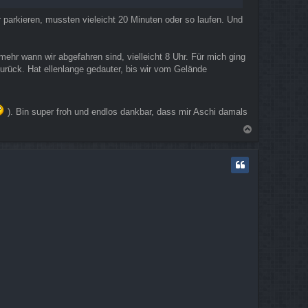
r parkieren, mussten vieleicht 20 Minuten oder so laufen. Und
ehr wann wir abgefahren sind, vielleicht 8 Uhr. Für mich ging
urück. Hat ellenlange gedauter, bis wir vom Gelände
). Bin super froh und endlos dankbar, dass mir Aschi damals
N
a
c
h
o
b
e
n