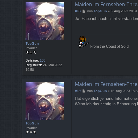
Maiden im Fernsehen-Thre
B
#188
von
TopGun
»
5. Aug 2023 20:31
e
Ja. Habe ich auch nicht verstanden
i
t
r
a
g
TopGun
From the Coast of Gold
Invader
Beiträge:
108
Registriert:
24. Mai 2022
19:50
Maiden im Fernsehen-Thre
B
#189
von
TopGun
»
15. Aug 2023 18:5
e
Hat eigentlich jemand Informatione
i
Wenn ich das richtig in Erinnerung 
t
r
a
g
TopGun
Invader