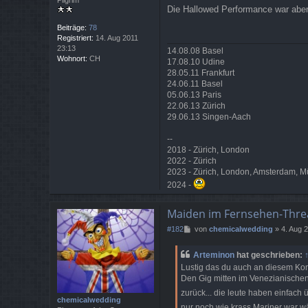
Pilgrim
e
Die Hallowed Performance war aber
i
t
Beiträge:
78
r
Registriert:
14. Aug 2011
a
23:13
14.08.08 Basel
g
Wohnort:
CH
17.08.10 Udine
28.05.11 Frankfurt
24.06.11 Basel
05.06.13 Paris
22.06.13 Zürich
29.06.13 Singen-Aach
--
2018 - Zürich, London
2022 - Zürich
2023 - Zürich, London, Amsterdam, 
2024 -
Maiden im Fernsehen-Thre
B
#182
von
chemicalwedding
»
4. Aug 
e
i
Arteminon
hat geschrieben:
t
Lustig das du auch an diesem Konz
r
Den Gig mitten im Venezianischen
a
g
zurück... die leute haben einfach 
chemicalwedding
nur noch wie krass Mariner war 