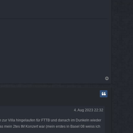
N
a
c
h
o
b
e
4. Aug 2023 22:32
n
 zur Villa hingelaufen für FTTB und danach im Dunkeln wieder
as mein 2tes IM Konzert war (mein erstes in Basel 08 weiss ich