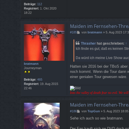
Beiträge:
112
Registriert:
1. Okt 2020
18:22
Maiden im Fernsehen-Thre
B
#185
von
bratmann
»
5. Aug 2023 17:
e
i
Thrasher
hat geschrieben:
↑
t
Ich finde es gut, daß es keinen S
r
a
Da würd ich meine Live Show auch
g
bratmann
Hatten sie 2016 bei der TBoS aber
Journeyman
noch kommt. Wenn die Tour dann wi
einer genialen Tour gewesen wäre.
Beiträge:
465
Registriert:
19. Aug 2015
22:46
Into the valley of death fear no evil. We wi
Maiden im Fernsehen-Thre
B
#186
von
TopGun
»
5. Aug 2023 18:05
e
Sehe ich auch so wie bratmann.
i
t
r
Der Fan kauft sich ne DVD doch sow