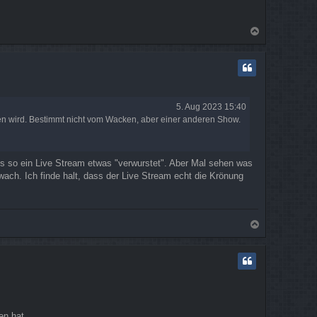
N
a
c
h
o
b
e
5. Aug 2023 15:40
n
eben wird. Bestimmt nicht vom Wacken, aber einer anderen Show.
s so ein Live Stream etwas "verwurstet". Aber Mal sehen was
ch. Ich finde halt, dass der Live Stream echt die Krönung
N
a
c
h
o
b
e
n
en hat.