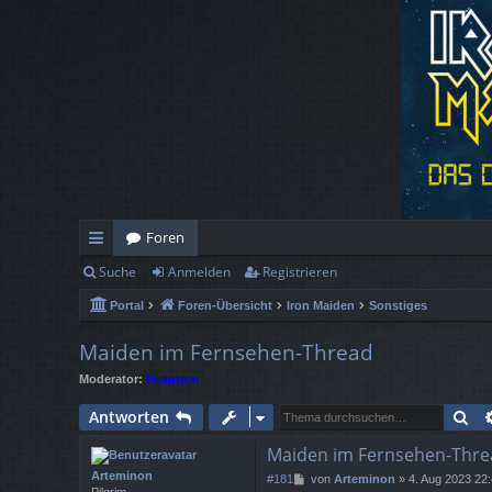
Foren
Suche
Anmelden
Registrieren
ch
Portal
Foren-Übersicht
Iron Maiden
Sonstiges
ne
llz
Maiden im Fernsehen-Thread
Moderator:
Phantom
ug
Su
Antworten
rif
Maiden im Fernsehen-Thre
f
Arteminon
B
#181
von
Arteminon
»
4. Aug 2023 22