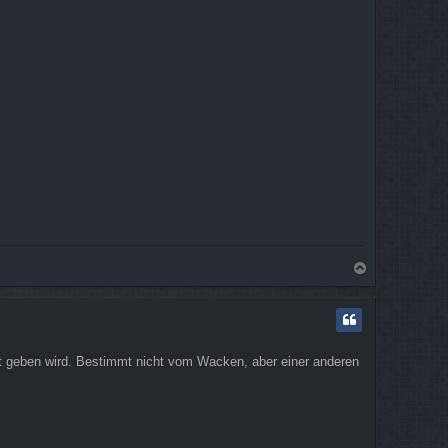
N
a
c
h
o
b
ent geben wird. Bestimmt nicht vom Wacken, aber einer anderen
e
n