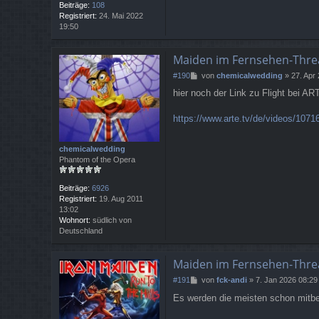
Beiträge:
108
Registriert:
24. Mai 2022
19:50
Maiden im Fernsehen-Thre
B
#190
von
chemicalwedding
»
27. Apr
e
hier noch der Link zu Flight bei AR
i
t
r
https://www.arte.tv/de/videos/107162
a
g
chemicalwedding
Phantom of the Opera
Beiträge:
6926
Registriert:
19. Aug 2011
13:02
Wohnort:
südlich von
Deutschland
Maiden im Fernsehen-Thre
B
#191
von
fck-andi
»
7. Jan 2026 08:29
e
Es werden die meisten schon mitbe
i
t