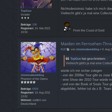
a
g
Nichtsdestotrotz habe ich mich üb
TopGun
Vielleicht gibt's ja mal eine Colle
Invader
Beiträge:
108
Registriert:
24. Mai 2022
From the Coast of Gold
19:50
Maiden im Fernsehen-Thre
B
#187
von
chemicalwedding
»
5. Aug 
e
i
TopGun
hat geschrieben:
↑
t
Vielleicht gibt's ja mal eine Coll
r
a
würde ich mir sicher zulegen
g
- von der 2008er Tour gibt es zwar 
chemicalwedding
Phantom of the Opera
- eine Show der 2010 Tour würde mic
- und von der Book of Souls Tour g
abgebildet, fehlen tut da z.B. Tear
Beiträge:
6926
Registriert:
19. Aug 2011
13:02
Wohnort:
südlich von
Deutschland