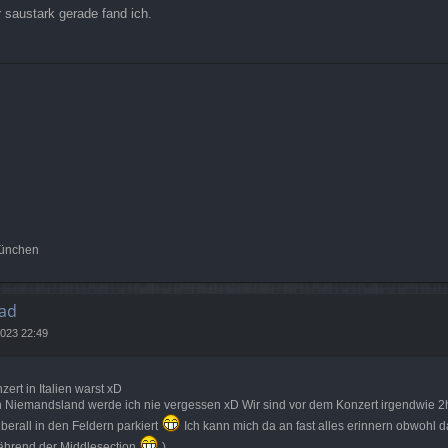
 saustark gerade fand ich.
München
ad
2023 22:49
↑
ert in Italien warst xD
 Niemandsland werde ich nie vergessen xD Wir sind vor dem Konzert irgendwie 2h
überall in den Feldern parkiert
Ich kann mich da an fast alles erinnern obwohl d
während der Middlesection
)