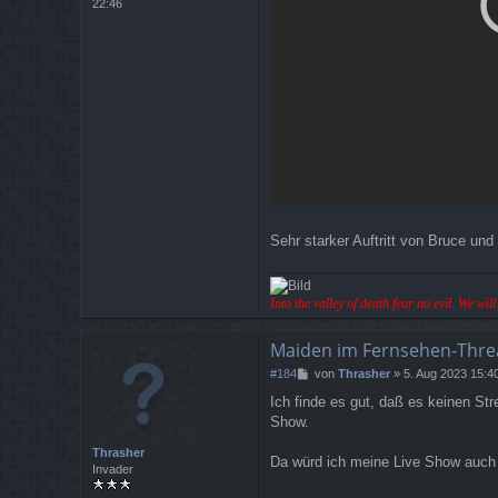
22:46
Sehr starker Auftritt von Bruce und
Into the valley of death fear no evil. We wi
Maiden im Fernsehen-Thre
B
#184
von
Thrasher
»
5. Aug 2023 15:4
e
Ich finde es gut, daß es keinen St
i
Show.
t
r
Thrasher
a
Da würd ich meine Live Show auch 
Invader
g