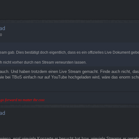
ad
30
tream gab. Dies bestätigt doch eigentlich, dass es ein offizielles Live Dokument g
 nicht vorher durch nen Stream verwursten lassen.
 auch. Und haben trotzdem einen Live Stream gemacht. Finde auch nicht, das
e bei TBoS einfach nur auf YouTube hochgeladen wird, wäre das enorm schwa
ll go forward no matter the cost
ad
ieso, egal wieviele Konzerte er besucht hat bzw. wieviele Streams er geseh