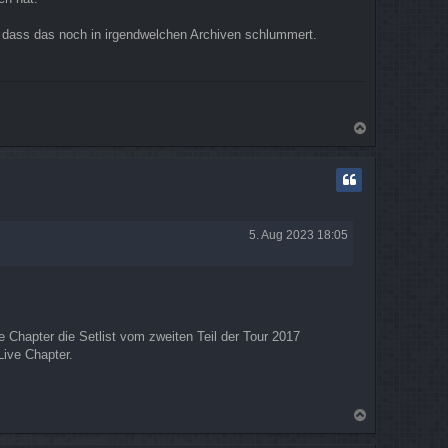
 dass das noch in irgendwelchen Archiven schlummert.
N
a
c
h
o
b
e
5. Aug 2023 18:05
n
 Chapter die Setlist vom zweiten Teil der Tour 2017
Live Chapter.
N
a
c