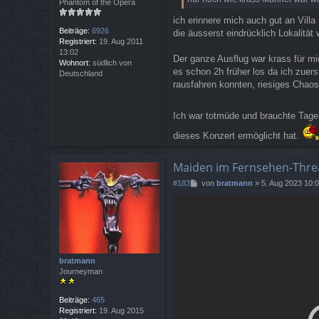
Phantom of the Opera
ich erinnere mich auch gut an Villa
Beiträge:
6926
die äusserst eindrücklich Lokalitä
Registriert:
19. Aug 2011
13:02
Der ganze Ausflug war krass für mi
Wohnort:
südlich von
es schon 2h früher los da ich zuer
Deutschland
rausfahren konnten, riesiges Chaos
Ich war totmüde und brauchte Tage
dieses Konzert ermöglicht hat.
Maiden im Fernsehen-Thre
B
#183
von
bratmann
»
5. Aug 2023 10:
e
i
t
r
a
g
bratmann
Journeyman
Beiträge:
465
Registriert:
19. Aug 2015