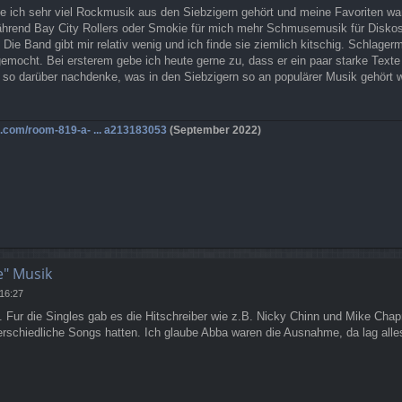
be ich sehr viel Rockmusik aus den Siebzigern gehört und meine Favoriten wa
rend Bay City Rollers oder Smokie für mich mehr Schmusemusik für Diskos
 Die Band gibt mir relativ wenig und ich finde sie ziemlich kitschig. Schlager
 gemocht. Bei ersterem gebe ich heute gerne zu, dass er ein paar starke Tex
so darüber nachdenke, was in den Siebzigern so an populärer Musik gehört wu
g.com/room-819-a- ... a213183053
(September 2022)
e" Musik
 16:27
. Fur die Singles gab es die Hitschreiber wie z.B. Nicky Chinn und Mike Ch
erschiedliche Songs hatten. Ich glaube Abba waren die Ausnahme, da lag all