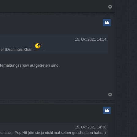
N
a
c
h
o
b
e
15. Okt 2021 14:14
n
ager (Dschingis Khan
,
nterhaltungsshow aufgetreten sind.
N
a
c
h
o
b
e
15. Okt 2021 14:38
n
eits der Pop Hit (die sie ja nicht mal selber geschrieben haben)