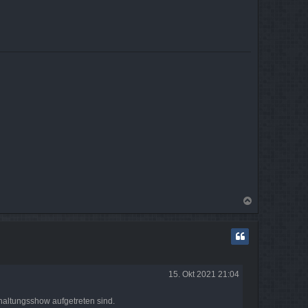
N
a
c
h
o
b
e
15. Okt 2021 21:04
n
rhaltungsshow aufgetreten sind.