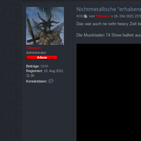
Nichtmetallische "erhaben
B
#260
von
Tillmann
»
15. Okt 2021 23:
e
Das war auch ne sehr heavy Zeit bei
i
t
r
Die Musikladen 74 Show ballert auc
a
g
Tillmann
Administrator
Beiträge:
5949
Registriert:
15. Aug 2011
11:35
K
Kontaktdaten:
o
n
t
a
k
t
d
a
t
e
n
v