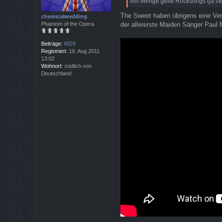
ein Menge geile Rocksongs (ja ste
a
g
The Sweet haben übrigens eine Ve
chemicalwedding
der allererste Maiden Sänger Paul 
Phantom of the Opera
Beiträge:
6926
Registriert:
19. Aug 2011
13:02
Wohnort:
südlich von
Deutschland