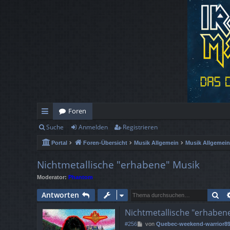
Foren
Suche
Anmelden
Registrieren
ch
Portal
Foren-Übersicht
Musik Allgemein
Musik Allgemein
ne
llz
Nichtmetallische "erhabene" Musik
Moderator:
Phantom
ug
Su
Antworten
rif
Nichtmetallische "erhaben
f
B
#256
von
Quebec-weekend-warrior8