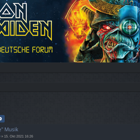
che
Erweiterte Suche
e" Musik
9
»
15. Okt 2021 16:26