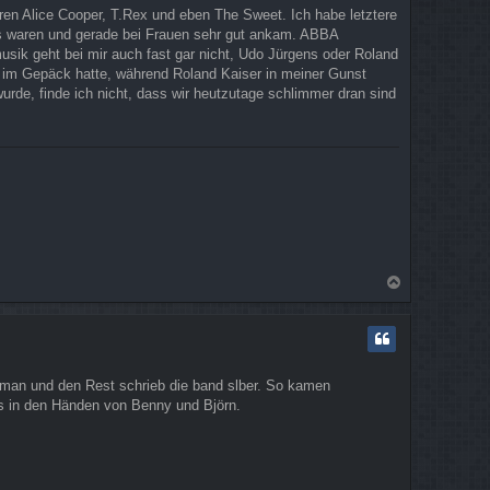
ren Alice Cooper, T.Rex und eben The Sweet. Ich habe letztere
 waren und gerade bei Frauen sehr gut ankam. ABBA
musik geht bei mir auch fast gar nicht, Udo Jürgens oder Roland
te im Gepäck hatte, während Roland Kaiser in meiner Gunst
rde, finde ich nicht, dass wir heutzutage schlimmer dran sind
N
a
c
h
o
b
apman und den Rest schrieb die band slber. So kamen
e
es in den Händen von Benny und Björn.
n