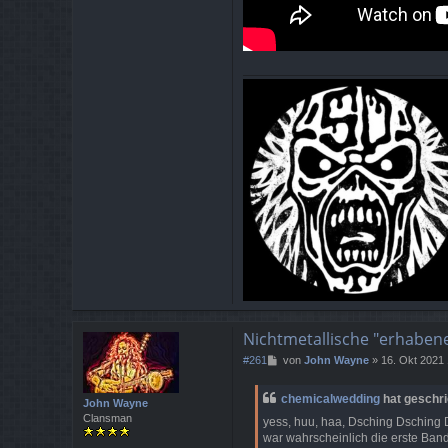
o
n
T
i
l
l
m
a
n
n
Nichtmetallische "erhaben
B
#261
von
John Wayne
»
16. Okt 2021
e
i
chemicalwedding
hat geschr
John Wayne
t
Clansman
r
yess, huu, haa, Dsching Dsching
a
war wahrscheinlich die erste Band