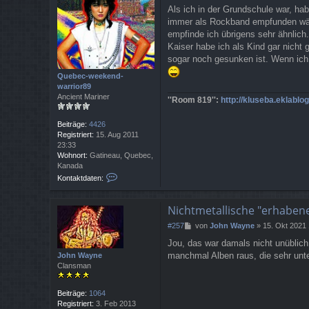
e
Als ich in der Grundschule war, ha
i
immer als Rockband empfunden wäh
t
r
empfinde ich übrigens sehr ähnlich.
a
Kaiser habe ich als Kind gar nicht
g
sogar noch gesunken ist. Wenn ich 
Quebec-weekend-
warrior89
Ancient Mariner
''Room 819'':
http://kluseba.eklablo
Beiträge:
4426
Registriert:
15. Aug 2011
23:33
Wohnort:
Gatineau, Quebec,
Kanada
K
Kontaktdaten:
o
n
t
Nichtmetallische "erhaben
a
B
#257
von
John Wayne
»
15. Okt 2021
k
e
t
Jou, das war damals nicht unüblich
i
d
manchmal Alben raus, die sehr unt
John Wayne
t
a
Clansman
r
t
a
e
g
n
Beiträge:
1064
v
Registriert:
3. Feb 2013