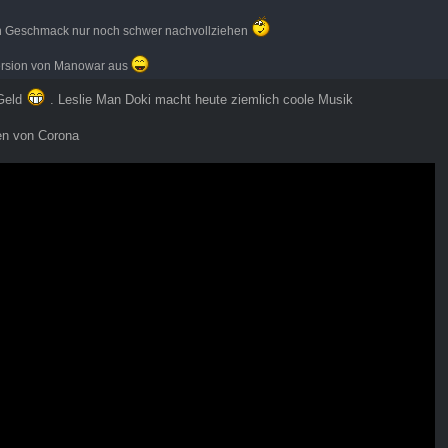
n Geschmack nur noch schwer nachvollziehen
 Version von Manowar aus
 Geld
. Leslie Man Doki macht heute ziemlich coole Musik
en von Corona