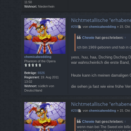
o
11:50
n
Wohnort:
Niederrhein
Q
u
e
Nichtmetallische "erhaben
b
B
#258
von
chemicalwedding
»
15. Okt
e
e
c
i
-
Chewie
hat geschrieben:
↑
t
w
r
e
ich bin 1969 geboren und hab in 
a
e
g
k
yess, huu, haa, Dsching Dsching 
chemicalwedding
e
Phantom of the Opera
n
war wahrscheinlich die erste Band,
d
-
Beiträge:
6926
Heute kann ich meinen damaligen
w
Registriert:
19. Aug 2011
a
13:02
r
die sehen ja fast wie eine frühe V
Wohnort:
südlich von
r
Deutschland
i
o
r
Nichtmetallische "erhaben
8
9
B
#259
von
chemicalwedding
»
15. Okt
e
i
Chewie
hat geschrieben:
↑
t
wenn man bei The Sweet ein bißchen
r