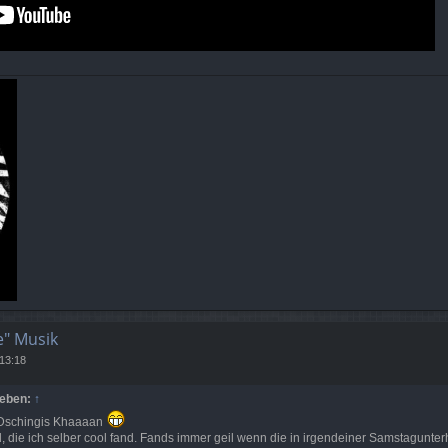
e" Musik
 13:18
ieben:
↑
 Dschingis Khaaaan
, die ich selber cool fand. Fands immer geil wenn die in irgendeiner Samstagunte