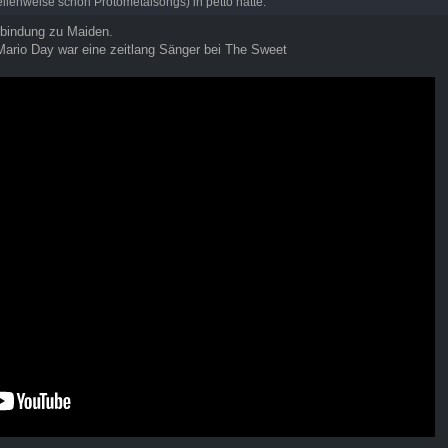
llenweise schon Protometalsongs) in petto hatte.
rbindung zu Maiden.
Mario Day war eine zeitlang Sänger bei The Sweet