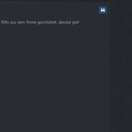
c
h
o
b
 Riffs aus dem Ärmel geschüttelt, absolut geil!
e
n