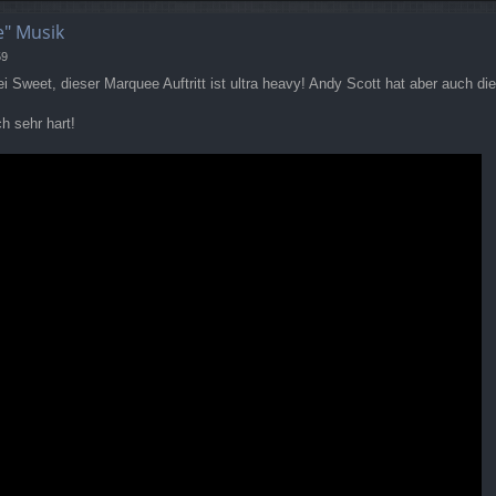
e" Musik
59
 Sweet, dieser Marquee Auftritt ist ultra heavy! Andy Scott hat aber auch die
h sehr hart!