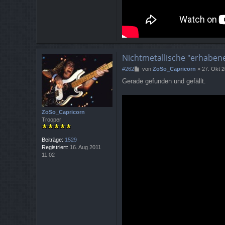
Nichtmetallische "erhaben
B
#262
von
ZoSo_Capricorn
»
27. Okt 
e
Gerade gefunden und gefällt.
i
t
r
a
ZoSo_Capricorn
g
Trooper
Beiträge:
1529
Registriert:
16. Aug 2011
11:02