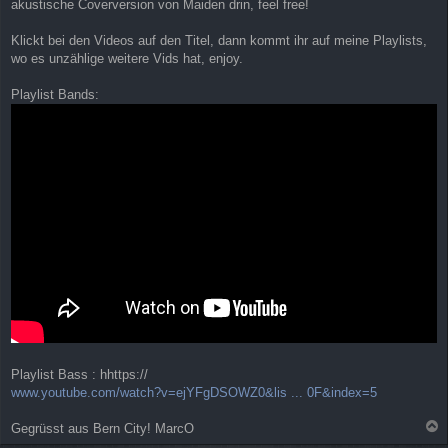
akustische Coverversion von Maiden drin, feel free!
Klickt bei den Videos auf den Titel, dann kommt ihr auf meine Playlists,
wo es unzählige weitere Vids hat, enjoy.
Playlist Bands:
Playlist Bass : hhttps://
www.youtube.com/watch?v=ejYFgDSOWZ0&lis ... 0F&index=5
Gegrüsst aus Bern City! MarcO
a