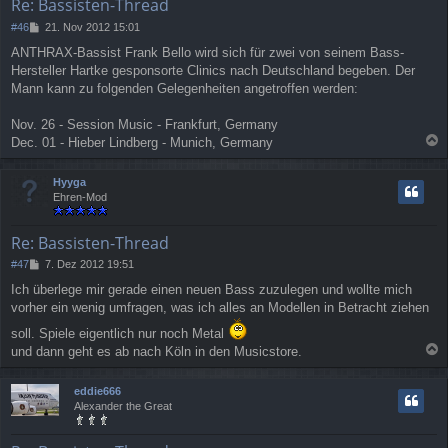
Re: Bassisten-Thread
B
#46
21. Nov 2012 15:01
e
ANTHRAX-Bassist Frank Bello wird sich für zwei von seinem Bass-
i
Hersteller Hartke gesponsorte Clinics nach Deutschland begeben. Der
t
r
Mann kann zu folgenden Gelegenheiten angetroffen werden:
a
g
Nov. 26 - Session Music - Frankfurt, Germany
Dec. 01 - Hieber Lindberg - Munich, Germany
a
c
Hyyga
h
Ehren-Mod
o
b
e
Re: Bassisten-Thread
n
B
#47
7. Dez 2012 19:51
e
Ich überlege mir gerade einen neuen Bass zuzulegen und wollte mich
i
vorher ein wenig umfragen, was ich alles an Modellen in Betracht ziehen
t
r
soll. Spiele eigentlich nur noch Metal
a
und dann geht es ab nach Köln in den Musicstore.
g
a
c
eddie666
h
Alexander the Great
o
b
e