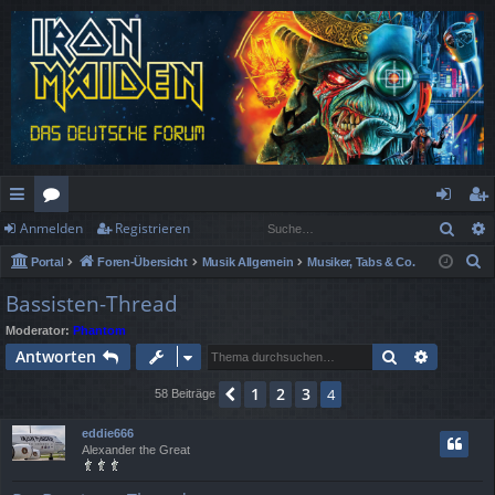
Such
Anmelden
Registrieren
ch
or
n
eg
S
Portal
Foren-Übersicht
Musik Allgemein
Musiker, Tabs & Co.
ne
en
m
ist
u
Bassisten-Thread
llz
el
rie
c
Moderator:
Phantom
h
ug
de
re
Suche
Erweiter
Antworten
e
rif
n
n
1
2
3
Vorherige
4
58 Beiträge
f
eddie666
Alexander the Great