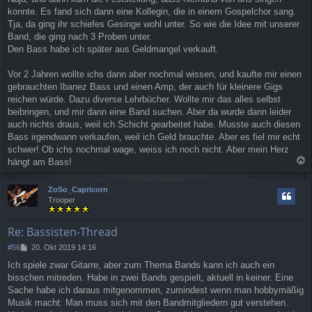
konnte. Es fand sich dann eine Kollegin, die in einem Gospelchor sang.
Tja, da ging ihr schiefes Gesinge wohl unter. So wie die Idee mit unserer
Band, die ging nach 3 Proben unter.
Den Bass habe ich später aus Geldmangel verkauft.
Vor 2 Jahren wollte ichs dann aber nochmal wissen, und kaufte mir einen
gebrauchten Ibanez Bass und einen Amp, der auch für kleinere Gigs
reichen würde. Dazu diverse Lehrbücher. Wollte mir das alles selbst
beibringen, und mir dann eine Band suchen. Aber da wurde dann leider
auch nichts draus, weil ich Schicht gearbeitet habe. Musste auch diesen
Bass irgendwann verkaufen, weil ich Geld brauchte. Aber es fiel mir echt
schwer! Ob ichs nochmal wage, weiss ich noch nicht. Aber mein Herz
hängt am Bass!
a
c
ZoSo_Capricorn
h
Trooper
o
b
e
Re: Bassisten-Thread
n
B
#56
20. Okt 2019 14:16
e
Ich spiele zwar Gitarre, aber zum Thema Bands kann ich auch ein
i
bisschen mitreden. Habe in zwei Bands gespielt, aktuell in keiner. Eine
t
r
Sache habe ich daraus mitgenommen, zumindest wenn man hobbymäßig
a
Musik macht: Man muss sich mit den Bandmitgliedern gut verstehen.
g