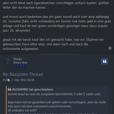
also nicht blind nach irgendwelchen vorschlägen einfach kaufen, größter
fehler den du machen kannst...
und musst auch bedenken das ein guter sound auch vom amp abhängig
ist, investier (falls nicht vorhanden) am besten mal mehr geld in eine gute
anlage und kauf dir nen guten anständigen günstigen bass dazu (squier
jazz zb, alrounder)
glaub mit der beste kauf den ich gemacht habe, war vor 15jahren ein
gebrauchten trace elliot amp..und dann nach und nach die
instrumente aufgewertet.
a
c
Hyyga
h
Ehren-Mod
o
b
e
Re: Bassisten-Thread
n
B
#50
7. Dez 2012 20:33
e
i
BUSHFIRE hat geschrieben:
t
kommt drauf an was du ausgeben kannst/willst, 4 oder 5 saiter usw..
r
a
tipps kann mir dir garantiert viel geben oder vorschlagen, aber du mußt
g
halt auch mit dem instrument zurecht kommen,
dh antesten vor ort!!!!