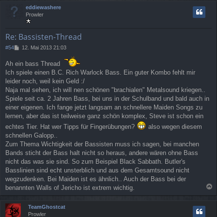
c
eddiewashere
h
Prowler
o
b
e
Re: Bassisten-Thread
n
B
#54
12. Mai 2013 21:03
e
i
Ah ein bass Thread
t
Ich spiele einen B.C. Rich Warlock Bass. Ein guter Kombo fehlt mir
r
leider noch, weil kein Geld :/
a
Naja mal sehen, ich will nen schönen "brachialen" Metalsound kriegen..
g
Spiele seit ca. 2 Jahren Bass, bei uns in der Schulband und bald auch in
einer eigenen. Ich fange jetzt langsam an schnellere Maiden Songs zu
lernen, aber das ist teilweise ganz schön komplex, Steve ist schon ein
echtes Tier. Hat wer Tipps für Fingerübungen?
also wegen diesem
schnellen Galopp..
Zum Thema Wichtigkeit der Bassisten muss ich sagen, bei manchen
Bands sticht der Bass halt nicht so heraus, andere wären ohne Bass
nicht das was sie sind. So zum Beispiel Black Sabbath. Butler's
Basslinien sind echt unsterblich und aus dem Gesamtsound nicht
wegzudenken. Bei Maiden ist es ähnlich.. Auch der Bass bei der
benannten Walls of Jericho ist extrem wichtig.
a
c
TeamGhostcat
h
Prowler