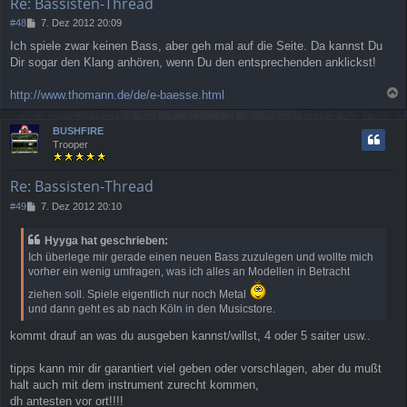
Re: Bassisten-Thread
n
B
#48
7. Dez 2012 20:09
e
Ich spiele zwar keinen Bass, aber geh mal auf die Seite. Da kannst Du
i
Dir sogar den Klang anhören, wenn Du den entsprechenden anklickst!
t
r
a
http://www.thomann.de/de/e-baesse.html
g
a
c
BUSHFIRE
h
Trooper
o
b
e
Re: Bassisten-Thread
n
B
#49
7. Dez 2012 20:10
e
i
Hyyga hat geschrieben:
t
Ich überlege mir gerade einen neuen Bass zuzulegen und wollte mich
r
vorher ein wenig umfragen, was ich alles an Modellen in Betracht
a
g
ziehen soll. Spiele eigentlich nur noch Metal
und dann geht es ab nach Köln in den Musicstore.
kommt drauf an was du ausgeben kannst/willst, 4 oder 5 saiter usw..
tipps kann mir dir garantiert viel geben oder vorschlagen, aber du mußt
halt auch mit dem instrument zurecht kommen,
dh antesten vor ort!!!!