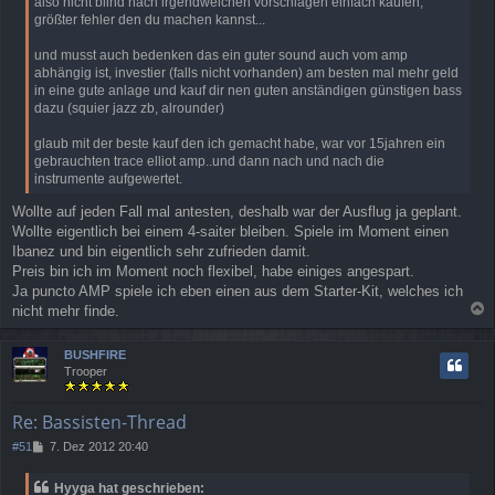
also nicht blind nach irgendwelchen vorschlägen einfach kaufen,
größter fehler den du machen kannst...
und musst auch bedenken das ein guter sound auch vom amp
abhängig ist, investier (falls nicht vorhanden) am besten mal mehr geld
in eine gute anlage und kauf dir nen guten anständigen günstigen bass
dazu (squier jazz zb, alrounder)
glaub mit der beste kauf den ich gemacht habe, war vor 15jahren ein
gebrauchten trace elliot amp..und dann nach und nach die
instrumente aufgewertet.
Wollte auf jeden Fall mal antesten, deshalb war der Ausflug ja geplant.
Wollte eigentlich bei einem 4-saiter bleiben. Spiele im Moment einen
Ibanez und bin eigentlich sehr zufrieden damit.
Preis bin ich im Moment noch flexibel, habe einiges angespart.
Ja puncto AMP spiele ich eben einen aus dem Starter-Kit, welches ich
nicht mehr finde.
a
c
BUSHFIRE
h
Trooper
o
b
e
Re: Bassisten-Thread
n
B
#51
7. Dez 2012 20:40
e
i
Hyyga hat geschrieben:
t