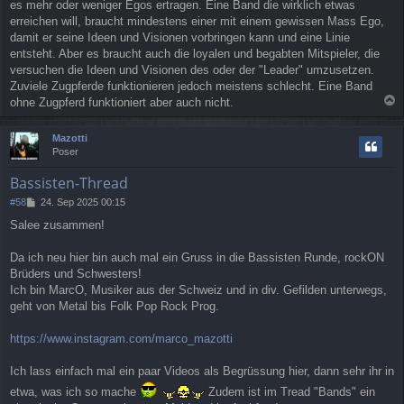
es mehr oder weniger Egos ertragen. Eine Band die wirklich etwas
erreichen will, braucht mindestens einer mit einem gewissen Mass Ego,
damit er seine Ideen und Visionen vorbringen kann und eine Linie
entsteht. Aber es braucht auch die loyalen und begabten Mitspieler, die
versuchen die Ideen und Visionen des oder der "Leader" umzusetzen.
Zuviele Zugpferde funktionieren jedoch meistens schlecht. Eine Band
ohne Zugpferd funktioniert aber auch nicht.
a
c
Mazotti
h
Poser
o
b
Bassisten-Thread
e
n
B
#58
24. Sep 2025 00:15
e
Salee zusammen!
i
t
r
Da ich neu hier bin auch mal ein Gruss in die Bassisten Runde, rockON
a
Brüders und Schwesters!
g
Ich bin MarcO, Musiker aus der Schweiz und in div. Gefilden unterwegs,
geht von Metal bis Folk Pop Rock Prog.
https://www.instagram.com/marco_mazotti
Ich lass einfach mal ein paar Videos als Begrüssung hier, dann sehr ihr in
etwa, was ich so mache
Zudem ist im Tread "Bands" ein