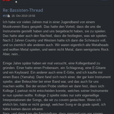
o
b
e
Re: Bassisten-Thread
n
B
#55
18. Okt 2019 19:56
e
Ich habe vor vielen Jahren mal in einer Jugendband von einem
i
Musikverein Bass gespielt. Das hatte den Vorteil, dass die uns die
t
r
Instrumente gestellt haben und uns beigebracht haben, sie zu spielen.
a
Das hatte aber auch den Nachteil, dass die festlegten, was wir spielen.
g
Nach 2 Jahren Country und Western hatte ich dann die Schnauze voll,
und so ziemlich alle anderen auch. Wir waren eigentlich alle Metalheads
und wollten Metal spielen, und wenn nicht Metal, dann wenigstens Rock.
Aber, nein...
Einige Jahre später haben wir mal versucht, eine Kollegenband zu
gründen. Einer hatte einen Proberaum, ein Schlagzeug, eine E-Gitarre
und ein Keyboard. Ein anderer auch eine E-Gitte, und ich kaufte mir
einen Bass (Yamaha). Dann fand sich noch einer, der gar kein Instrument
spielte, aber Beleuchter bei einer Band war, und das auch für uns
machen wollte. Bei der ersten Probe stellten wir dann fest, dass sich
Kollege 1 partout nicht entscheiden konnte, welches seiner Instrumente
er nun spielen wollte. Kollege 2 spielte indes nur sehr eigenwillige
Interpretationen der Songs, die wir zu covern gedachten. Wenn ich
ehrlich bin, hätte er nicht gesagt, welchen Song er da grade spielt, ich
hätte keinen davon erkannt.
Naja, und dann kam die Feststellung, dass niemand von uns singen