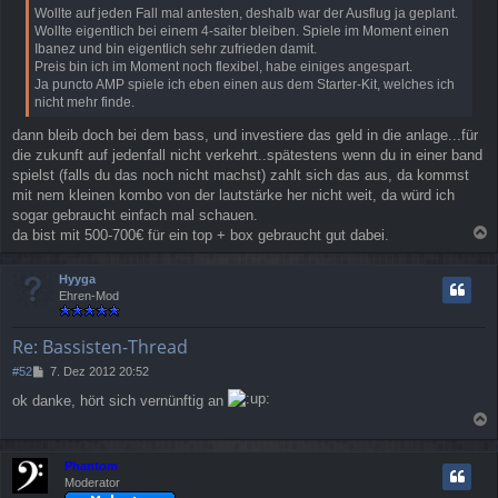
Wollte auf jeden Fall mal antesten, deshalb war der Ausflug ja geplant.
r
Wollte eigentlich bei einem 4-saiter bleiben. Spiele im Moment einen
a
Ibanez und bin eigentlich sehr zufrieden damit.
g
Preis bin ich im Moment noch flexibel, habe einiges angespart.
Ja puncto AMP spiele ich eben einen aus dem Starter-Kit, welches ich
nicht mehr finde.
dann bleib doch bei dem bass, und investiere das geld in die anlage...für
die zukunft auf jedenfall nicht verkehrt..spätestens wenn du in einer band
spielst (falls du das noch nicht machst) zahlt sich das aus, da kommst
mit nem kleinen kombo von der lautstärke her nicht weit, da würd ich
sogar gebraucht einfach mal schauen.
da bist mit 500-700€ für ein top + box gebraucht gut dabei.
a
c
Hyyga
h
Ehren-Mod
o
b
e
Re: Bassisten-Thread
n
B
#52
7. Dez 2012 20:52
e
ok danke, hört sich vernünftig an
i
t
a
r
a
c
Phantom
g
h
Moderator
o