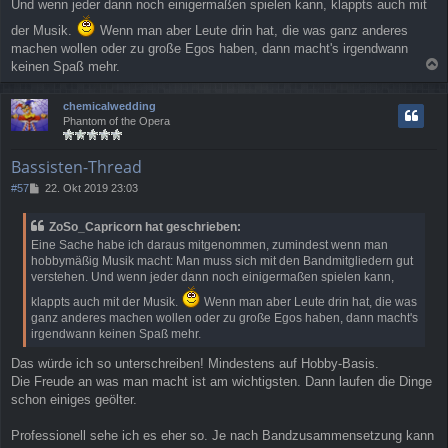
Und wenn jeder dann noch einigermaßen spielen kann, klappts auch mit
der Musik.
Wenn man aber Leute drin hat, die was ganz anderes
machen wollen oder zu große Egos haben, dann macht's irgendwann
keinen Spaß mehr.
a
c
chemicalwedding
h
Phantom of the Opera
o
b
e
Bassisten-Thread
n
B
#57
22. Okt 2019 23:03
e
i
ZoSo_Capricorn hat geschrieben:
t
Eine Sache habe ich daraus mitgenommen, zumindest wenn man
r
hobbymäßig Musik macht: Man muss sich mit den Bandmitgliedern gut
a
verstehen. Und wenn jeder dann noch einigermaßen spielen kann,
g
klappts auch mit der Musik.
Wenn man aber Leute drin hat, die was
ganz anderes machen wollen oder zu große Egos haben, dann macht's
irgendwann keinen Spaß mehr.
Das würde ich so unterschreiben! Mindestens auf Hobby-Basis.
Die Freude an was man macht ist am wichtigsten. Dann laufen die Dinge
schon einiges geölter.
Professionell sehe ich es eher so. Je nach Bandzusammensetzung kann