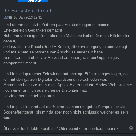
b
e
Re: Bassisten-Thread
n
B
#53
16. Jan 2013 12:31
e
Ich hab mir die letzte Zeit um paar Aufstockungen in meinem
i
Effektbereich Gedanken gemacht.
t
r
Habe mir vor einiger Zeit schon ein Multicore Kabel für mein Effekkoffer
a
gebaut,
g
sodass ich alle Kabel (Send + Return, Stromversorgung in eins verlegt,
und mit einem selbstgebauten Anschluss angebaut habe.
Somit kann ich ohne viel Aufwand aufbauen, was bei Gigs einiges
entspannter macht.
Ich bin sied geraumer Zeit wieder auf analoge Effekte umgestiegen, da
ich mit den ganzen Digitalen Boardsound nie zufrieden war.
Momentan benutze ich nur ein Aphex Exiter und ein Morley Wah, welcher
noch eine für mich ausreichende Distorition hat.
Letztere benutze ich eh kaum.
Ich bin jetzt konkret auf der Suche nach einem guten Kompresser als
Bodeneffektgerät, bin mir da aber noch nicht schlüssig welcher es sein
wird.
Über was für Effekte spielt ihr? Oder benutzt ihr überhaupt keine?
a