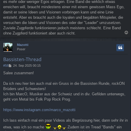
es mehr oder weniger Egos ertragen. Eine Band die wirklich etwas
erreichen will, braucht mindestens einer mit einem gewissen Mass Ego,
damit er seine Ideen und Visionen vorbringen kann und eine Linie
entsteht. Aber es braucht auch die loyalen und begabten Mitspieler, die
versuchen die Ideen und Visionen des oder der "Leader" umzusetzen.
Zuviele Zugpferde funktionieren jedoch meistens schlecht. Eine Band
ohne Zugpferd funktioniert aber auch nicht.
a
c
Mazotti
h
Poser
o
b
Bassisten-Thread
e
n
B
#58
24. Sep 2025 00:15
e
Salee zusammen!
i
t
r
Da ich neu hier bin auch mal ein Gruss in die Bassisten Runde, rockON
a
Brüders und Schwesters!
g
Ich bin MarcO, Musiker aus der Schweiz und in div. Gefilden unterwegs,
geht von Metal bis Folk Pop Rock Prog.
https://www.instagram.com/marco_mazotti
Ich lass einfach mal ein paar Videos als Begrüssung hier, dann sehr ihr in
etwa, was ich so mache
Zudem ist im Tread "Bands" ein