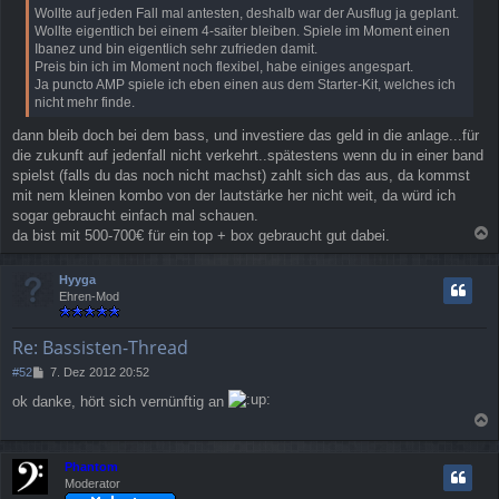
Wollte auf jeden Fall mal antesten, deshalb war der Ausflug ja geplant.
r
Wollte eigentlich bei einem 4-saiter bleiben. Spiele im Moment einen
a
Ibanez und bin eigentlich sehr zufrieden damit.
g
Preis bin ich im Moment noch flexibel, habe einiges angespart.
Ja puncto AMP spiele ich eben einen aus dem Starter-Kit, welches ich
nicht mehr finde.
dann bleib doch bei dem bass, und investiere das geld in die anlage...für
die zukunft auf jedenfall nicht verkehrt..spätestens wenn du in einer band
spielst (falls du das noch nicht machst) zahlt sich das aus, da kommst
mit nem kleinen kombo von der lautstärke her nicht weit, da würd ich
sogar gebraucht einfach mal schauen.
da bist mit 500-700€ für ein top + box gebraucht gut dabei.
a
c
Hyyga
h
Ehren-Mod
o
b
e
Re: Bassisten-Thread
n
B
#52
7. Dez 2012 20:52
e
ok danke, hört sich vernünftig an
i
t
a
r
a
c
Phantom
g
h
Moderator
o