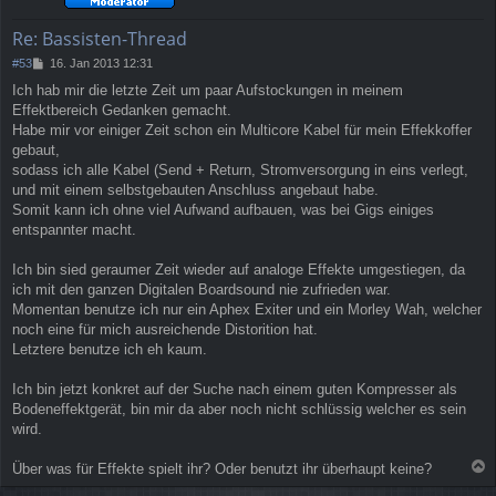
b
e
Re: Bassisten-Thread
n
B
#53
16. Jan 2013 12:31
e
Ich hab mir die letzte Zeit um paar Aufstockungen in meinem
i
Effektbereich Gedanken gemacht.
t
r
Habe mir vor einiger Zeit schon ein Multicore Kabel für mein Effekkoffer
a
gebaut,
g
sodass ich alle Kabel (Send + Return, Stromversorgung in eins verlegt,
und mit einem selbstgebauten Anschluss angebaut habe.
Somit kann ich ohne viel Aufwand aufbauen, was bei Gigs einiges
entspannter macht.
Ich bin sied geraumer Zeit wieder auf analoge Effekte umgestiegen, da
ich mit den ganzen Digitalen Boardsound nie zufrieden war.
Momentan benutze ich nur ein Aphex Exiter und ein Morley Wah, welcher
noch eine für mich ausreichende Distorition hat.
Letztere benutze ich eh kaum.
Ich bin jetzt konkret auf der Suche nach einem guten Kompresser als
Bodeneffektgerät, bin mir da aber noch nicht schlüssig welcher es sein
wird.
Über was für Effekte spielt ihr? Oder benutzt ihr überhaupt keine?
a