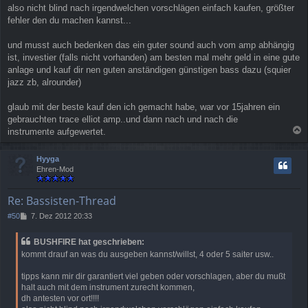
also nicht blind nach irgendwelchen vorschlägen einfach kaufen, größter
fehler den du machen kannst...
und musst auch bedenken das ein guter sound auch vom amp abhängig
ist, investier (falls nicht vorhanden) am besten mal mehr geld in eine gute
anlage und kauf dir nen guten anständigen günstigen bass dazu (squier
jazz zb, alrounder)
glaub mit der beste kauf den ich gemacht habe, war vor 15jahren ein
gebrauchten trace elliot amp..und dann nach und nach die
instrumente aufgewertet.
a
c
Hyyga
h
Ehren-Mod
o
b
e
Re: Bassisten-Thread
n
B
#50
7. Dez 2012 20:33
e
i
BUSHFIRE hat geschrieben:
t
kommt drauf an was du ausgeben kannst/willst, 4 oder 5 saiter usw..
r
a
tipps kann mir dir garantiert viel geben oder vorschlagen, aber du mußt
g
halt auch mit dem instrument zurecht kommen,
dh antesten vor ort!!!!