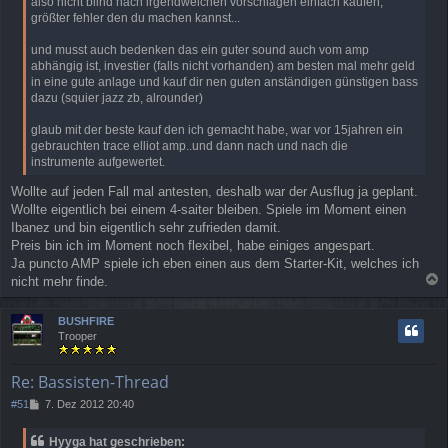
also nicht blind nach irgendwelchen vorschlägen einfach kaufen,
größter fehler den du machen kannst...
und musst auch bedenken das ein guter sound auch vom amp
abhängig ist, investier (falls nicht vorhanden) am besten mal mehr geld
in eine gute anlage und kauf dir nen guten anständigen günstigen bass
dazu (squier jazz zb, alrounder)
glaub mit der beste kauf den ich gemacht habe, war vor 15jahren ein
gebrauchten trace elliot amp..und dann nach und nach die
instrumente aufgewertet.
Wollte auf jeden Fall mal antesten, deshalb war der Ausflug ja geplant.
Wollte eigentlich bei einem 4-saiter bleiben. Spiele im Moment einen
Ibanez und bin eigentlich sehr zufrieden damit.
Preis bin ich im Moment noch flexibel, habe einiges angespart.
Ja puncto AMP spiele ich eben einen aus dem Starter-Kit, welches ich
nicht mehr finde.
a
c
BUSHFIRE
h
Trooper
o
b
e
Re: Bassisten-Thread
n
B
#51
7. Dez 2012 20:40
e
i
Hyyga hat geschrieben:
t