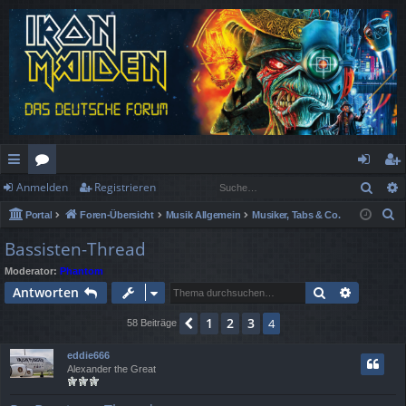
Such
Anmelden
Registrieren
ch
or
n
eg
S
Portal
Foren-Übersicht
Musik Allgemein
Musiker, Tabs & Co.
ne
en
m
ist
u
Bassisten-Thread
llz
el
rie
c
Moderator:
Phantom
h
ug
de
re
Suche
Erweiter
Antworten
e
rif
n
n
1
2
3
Vorherige
4
58 Beiträge
f
eddie666
Alexander the Great