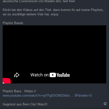
akustische Coverversion von Maiden drin, feel free!
Klickt bei den Videos auf den Titel, dann kommt ihr auf meine Playlists,
wo es unzählige weitere Vids hat, enjoy.
Playlist Bands:
Playlist Bass : hhttps://
www.youtube.com/watch?v=ejYFgDSOWZ0&lis ... 0F&index=5
Gegrüsst aus Bern City! MarcO
a