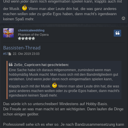
Und wenn jeder dann noch einigermaßen spielen kann, klappts auch mit
der Musik.
Wenn man aber Leute drin hat, die was ganz anderes
machen wollen oder zu große Egos haben, dann macht's irgendwann
keinen Spaß mehr.
a
c
chemicalwedding
h
Phantom of the Opera
o
b
e
Bassisten-Thread
n
B
#57
22. Okt 2019 23:03
e
i
ZoSo_Capricorn hat geschrieben:
t
Eine Sache habe ich daraus mitgenommen, zumindest wenn man
r
hobbymäßig Musik macht: Man muss sich mit den Bandmitgliedern gut
a
verstehen. Und wenn jeder dann noch einigermaßen spielen kann,
g
klappts auch mit der Musik.
Wenn man aber Leute drin hat, die was
ganz anderes machen wollen oder zu große Egos haben, dann macht's
irgendwann keinen Spaß mehr.
Das würde ich so unterschreiben! Mindestens auf Hobby-Basis.
Die Freude an was man macht ist am wichtigsten. Dann laufen die Dinge
schon einiges geölter.
Professionell sehe ich es eher so. Je nach Bandzusammensetzung kann