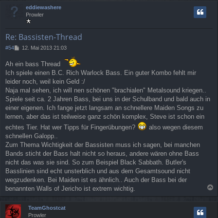
c
eddiewashere
h
Prowler
o
b
e
Re: Bassisten-Thread
n
B
#54
12. Mai 2013 21:03
e
i
Ah ein bass Thread
t
Ich spiele einen B.C. Rich Warlock Bass. Ein guter Kombo fehlt mir
r
leider noch, weil kein Geld :/
a
Naja mal sehen, ich will nen schönen "brachialen" Metalsound kriegen..
g
Spiele seit ca. 2 Jahren Bass, bei uns in der Schulband und bald auch in
einer eigenen. Ich fange jetzt langsam an schnellere Maiden Songs zu
lernen, aber das ist teilweise ganz schön komplex, Steve ist schon ein
echtes Tier. Hat wer Tipps für Fingerübungen?
also wegen diesem
schnellen Galopp..
Zum Thema Wichtigkeit der Bassisten muss ich sagen, bei manchen
Bands sticht der Bass halt nicht so heraus, andere wären ohne Bass
nicht das was sie sind. So zum Beispiel Black Sabbath. Butler's
Basslinien sind echt unsterblich und aus dem Gesamtsound nicht
wegzudenken. Bei Maiden ist es ähnlich.. Auch der Bass bei der
benannten Walls of Jericho ist extrem wichtig.
a
c
TeamGhostcat
h
Prowler