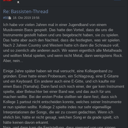
o
b
e
Re: Bassisten-Thread
n
B
#55
18. Okt 2019 19:56
e
Ich habe vor vielen Jahren mal in einer Jugendband von einem
i
Musikverein Bass gespielt. Das hatte den Vorteil, dass die uns die
t
r
Instrumente gestellt haben und uns beigebracht haben, sie zu spielen.
a
Das hatte aber auch den Nachteil, dass die festlegten, was wir spielen.
g
Nach 2 Jahren Country und Western hatte ich dann die Schnauze voll,
und so ziemlich alle anderen auch. Wir waren eigentlich alle Metalheads
und wollten Metal spielen, und wenn nicht Metal, dann wenigstens Rock.
Aber, nein...
Einige Jahre später haben wir mal versucht, eine Kollegenband zu
gründen. Einer hatte einen Proberaum, ein Schlagzeug, eine E-Gitarre
und ein Keyboard. Ein anderer auch eine E-Gitte, und ich kaufte mir
einen Bass (Yamaha). Dann fand sich noch einer, der gar kein Instrument
spielte, aber Beleuchter bei einer Band war, und das auch für uns
machen wollte. Bei der ersten Probe stellten wir dann fest, dass sich
Kollege 1 partout nicht entscheiden konnte, welches seiner Instrumente
er nun spielen wollte. Kollege 2 spielte indes nur sehr eigenwillige
Interpretationen der Songs, die wir zu covern gedachten. Wenn ich
ehrlich bin, hätte er nicht gesagt, welchen Song er da grade spielt, ich
hätte keinen davon erkannt.
Naja, und dann kam die Feststellung, dass niemand von uns singen