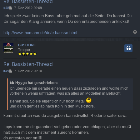
Re: Bassisten-Thread
n
B
#48
7. Dez 2012 20:09
e
Ich spiele zwar keinen Bass, aber geh mal auf die Seite. Da kannst Du
i
Dir sogar den Klang anhören, wenn Du den entsprechenden anklickst!
t
r
a
http://www.thomann.de/de/e-baesse.html
g
a
c
BUSHFIRE
h
Trooper
o
b
e
Re: Bassisten-Thread
n
B
#49
7. Dez 2012 20:10
e
i
Hyyga hat geschrieben:
t
Ich überlege mir gerade einen neuen Bass zuzulegen und wollte mich
r
vorher ein wenig umfragen, was ich alles an Modellen in Betracht
a
g
ziehen soll. Spiele eigentlich nur noch Metal
und dann geht es ab nach Köln in den Musicstore.
kommt drauf an was du ausgeben kannst/willst, 4 oder 5 saiter usw..
tipps kann mir dir garantiert viel geben oder vorschlagen, aber du mußt
halt auch mit dem instrument zurecht kommen,
dh antesten vor ort!!!!