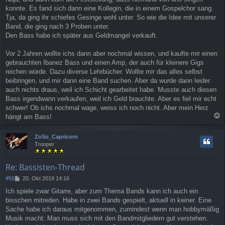
konnte. Es fand sich dann eine Kollegin, die in einem Gospelchor sang.
Tja, da ging ihr schiefes Gesinge wohl unter. So wie die Idee mit unserer
Band, die ging nach 3 Proben unter.
Den Bass habe ich später aus Geldmangel verkauft.
Vor 2 Jahren wollte ichs dann aber nochmal wissen, und kaufte mir einen
gebrauchten Ibanez Bass und einen Amp, der auch für kleinere Gigs
reichen würde. Dazu diverse Lehrbücher. Wollte mir das alles selbst
beibringen, und mir dann eine Band suchen. Aber da wurde dann leider
auch nichts draus, weil ich Schicht gearbeitet habe. Musste auch diesen
Bass irgendwann verkaufen, weil ich Geld brauchte. Aber es fiel mir echt
schwer! Ob ichs nochmal wage, weiss ich noch nicht. Aber mein Herz
hängt am Bass!
a
c
ZoSo_Capricorn
h
Trooper
o
b
e
Re: Bassisten-Thread
n
B
#56
20. Okt 2019 14:16
e
Ich spiele zwar Gitarre, aber zum Thema Bands kann ich auch ein
i
bisschen mitreden. Habe in zwei Bands gespielt, aktuell in keiner. Eine
t
r
Sache habe ich daraus mitgenommen, zumindest wenn man hobbymäßig
a
Musik macht: Man muss sich mit den Bandmitgliedern gut verstehen.
g