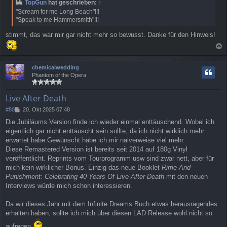
TopGun
hat geschrieben:
↑
t
"Scream for me Long Beach"!!!
r
"Speak to me Hammersmith"!!!
a
g
stimmt, das war mir gar nicht mehr so bewusst. Danke für den Hinweis!
a
c
chemicalwedding
h
Phantom of the Opera
o
b
e
Live After Death
n
B
#80
20. Okt 2025 07:48
e
Die Jubiläums Version finde ich wieder einmal enttäuschend. Wobei ich
i
eigentlich gar nicht enttäuscht sein sollte, da ich nicht wirklich mehr
t
r
erwartet habe.Gewünscht habe ich mir naiverweise viel mehr.
a
Diese Remastered Version ist bereits seit 2014 auf 180g Vinyl
g
veröffentlicht. Reprints vom Tourprogramm usw sind zwar nett, aber für
mich kein wirklicher Bonus. Einzig das neue Booklet
Rime And
Punishment: Celebrating 40 Years Of Live After Death
mit den neuen
Interviews würde mich schon interessieren.
Da wir dieses Jahr mit dem Infinite Dreams Buch etwas herausragendes
erhalten haben, sollte ich mich über diesen LAD Release wohl nicht so
aufregen