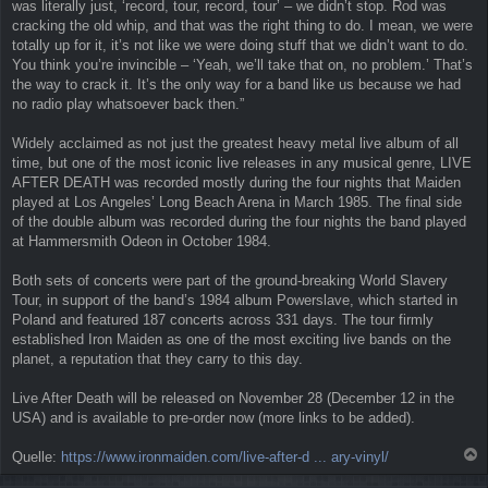
was literally just, ‘record, tour, record, tour’ – we didn’t stop. Rod was
cracking the old whip, and that was the right thing to do. I mean, we were
totally up for it, it’s not like we were doing stuff that we didn’t want to do.
You think you’re invincible – ‘Yeah, we’ll take that on, no problem.’ That’s
the way to crack it. It’s the only way for a band like us because we had
no radio play whatsoever back then.”
Widely acclaimed as not just the greatest heavy metal live album of all
time, but one of the most iconic live releases in any musical genre, LIVE
AFTER DEATH was recorded mostly during the four nights that Maiden
played at Los Angeles’ Long Beach Arena in March 1985. The final side
of the double album was recorded during the four nights the band played
at Hammersmith Odeon in October 1984.
Both sets of concerts were part of the ground-breaking World Slavery
Tour, in support of the band’s 1984 album Powerslave, which started in
Poland and featured 187 concerts across 331 days. The tour firmly
established Iron Maiden as one of the most exciting live bands on the
planet, a reputation that they carry to this day.
Live After Death will be released on November 28 (December 12 in the
USA) and is available to pre-order now (more links to be added).
Quelle:
https://www.ironmaiden.com/live-after-d ... ary-vinyl/
a