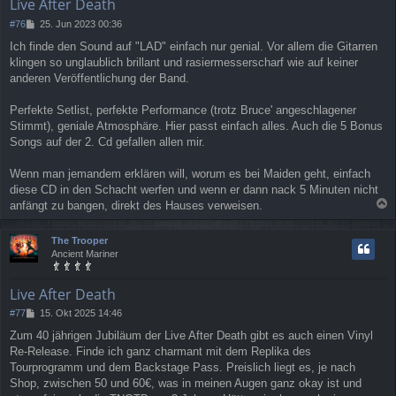
Live After Death
B
#76
25. Jun 2023 00:36
e
Ich finde den Sound auf "LAD" einfach nur genial. Vor allem die Gitarren
i
klingen so unglaublich brillant und rasiermesserscharf wie auf keiner
t
r
anderen Veröffentlichung der Band.
a
g
Perfekte Setlist, perfekte Performance (trotz Bruce' angeschlagener
Stimmt), geniale Atmosphäre. Hier passt einfach alles. Auch die 5 Bonus
Songs auf der 2. Cd gefallen allen mir.
Wenn man jemandem erklären will, worum es bei Maiden geht, einfach
diese CD in den Schacht werfen und wenn er dann nack 5 Minuten nicht
anfängt zu bangen, direkt des Hauses verweisen.
a
c
The Trooper
h
Ancient Mariner
o
b
e
Live After Death
n
B
#77
15. Okt 2025 14:46
e
Zum 40 jährigen Jubiläum der Live After Death gibt es auch einen Vinyl
i
Re-Release. Finde ich ganz charmant mit dem Replika des
t
r
Tourprogramm und dem Backstage Pass. Preislich liegt es, je nach
a
Shop, zwischen 50 und 60€, was in meinen Augen ganz okay ist und
g