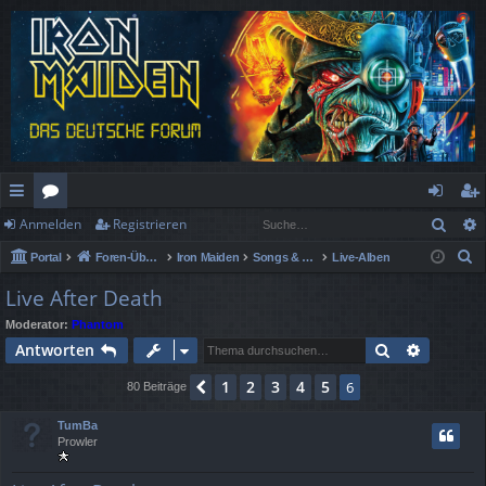
Such
Anmelden
Registrieren
ch
or
n
eg
S
Portal
Foren-Übersicht
Iron Maiden
Songs & Alben Spezial
Live-Alben
ne
en
m
ist
u
Live After Death
llz
el
rie
c
Moderator:
Phantom
h
ug
de
re
Suche
Erweiter
Antworten
e
rif
n
n
1
2
3
4
5
Vorherige
6
80 Beiträge
f
TumBa
Prowler