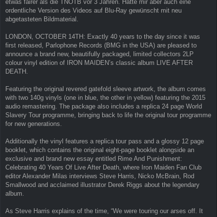
etwas fairer als die TNOTB vor 3 Jahren. Hätte mir aber auch eine
ordentliche Version des Videos auf Blu-Ray gewünscht mit neu
abgetasteten Bildmaterial.
LONDON, OCTOBER 14TH: Exactly 40 years to the day since it was
first released, Parlophone Records (BMG in the USA) are pleased to
announce a brand new, beautifully packaged, limited collectors 2LP
colour vinyl edition of IRON MAIDEN’s classic album LIVE AFTER
DEATH.
Featuring the original revered gatefold sleeve artwork, the album comes
with two 140g vinyls (one in blue, the other in yellow) featuring the 2015
audio remastering. The package also includes a replica 24 page World
Slavery Tour programme, bringing back to life the original tour programme
for new generations.
Additionally the vinyl features a replica tour pass and a glossy 12 page
booklet, which contains the original eight-page booklet alongside an
exclusive and brand new essay entitled Rime And Punishment:
Celebrating 40 Years Of Live After Death, where Iron Maiden Fan Club
editor Alexander Milas interviews Steve Harris, Nicko McBrain, Rod
Smallwood and acclaimed illustrator Derek Riggs about the legendary
album.
As Steve Harris explains of the time, “We were touring our arses off. It