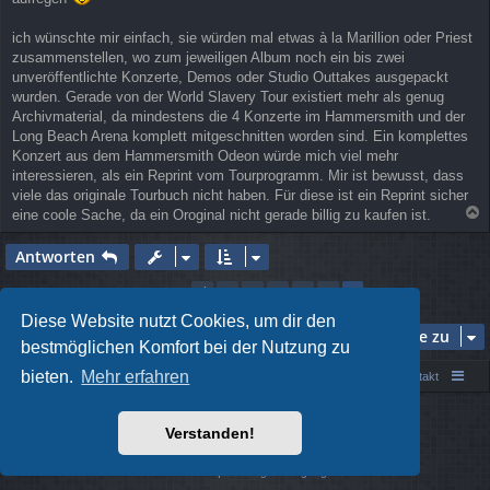
ich wünschte mir einfach, sie würden mal etwas à la Marillion oder Priest
zusammenstellen, wo zum jeweiligen Album noch ein bis zwei
unveröffentlichte Konzerte, Demos oder Studio Outtakes ausgepackt
wurden. Gerade von der World Slavery Tour existiert mehr als genug
Archivmaterial, da mindestens die 4 Konzerte im Hammersmith und der
Long Beach Arena komplett mitgeschnitten worden sind. Ein komplettes
Konzert aus dem Hammersmith Odeon würde mich viel mehr
interessieren, als ein Reprint vom Tourprogramm. Mir ist bewusst, dass
viele das originale Tourbuch nicht haben. Für diese ist ein Reprint sicher
eine coole Sache, da ein Oroginal nicht gerade billig zu kaufen ist.
a
c
Antworten
h
o
1
2
3
4
5
Vorherige
6
80 Beiträge
b
e
Diese Website nutzt Cookies, um dir den
Gehe zu
n
bestmöglichen Komfort bei der Nutzung zu
bieten.
Mehr erfahren
Portal
Foren-Übersicht
Kontakt
Powered by
phpBB
® Forum Software © phpBB Limited
Verstanden!
Style von
Arty
- phpBB 3.3 von MrGaby
Deutsche Übersetzung durch
phpBB.de
Datenschutz
|
Nutzungsbedingungen