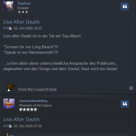
c
TopGun
h
Invader
o
b
e
Live After Death
n
B
#78
15. Okt 2025 19:22
e
Live after Death ist in der Tat ein Top-Album.
i
t
r
"Scream for me Long Beach"!!!
a
"Speak to me Hammersmith"!!!
g
...schon allein diese unterschiedliche Ansprache des Publikums,
abgesehen von den Songs und dem Sound, freut mich bis heute!
From the Coast of Gold
a
c
chemicalwedding
h
Phantom of the Opera
o
b
e
Live After Death
n
B
#79
20. Okt 2025 07:25
e
i