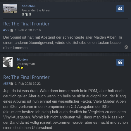
c
eddie666
h
Alexander the Great
o
b
e
Re: The Final Frontier
n
B
#566
1. Feb 2020 19:16
e
Der Sound ist halt mit Abstand der schlechteste aller Maiden Alben. In
i
einem anderen Soundgewand, würde die Scheibe einen tacken besser
t
r
rüber kommen.
a
a
g
c
Morten
h
Journeyman
o
b
e
Re: The Final Frontier
n
B
#567
1. Feb 2020 19:22
e
Jup, da ist was dran. Wäre dann immer noch kein POM, aber halt doch
i
deutlich geiler. Aber auch wenn ich beileibe nicht audiophil bin, der Klang
t
r
eines Albums ist nun einmal ein wesentlicher Faktor. Viele Maiden Alben
a
der 80'er verlieren in den komprimierten CD-Ausgaben der 90'er
g
(aktuellere besitze ich nicht) halt auch deutlich im Vergleich zu den alten
Vinyl-Ausgaben. Womit ich nicht andeuten will, dass man die Klassiker
der Band damit völlig ruiniert bekommen würde, aber es macht imo schon
einen deutlichen Unterschied.