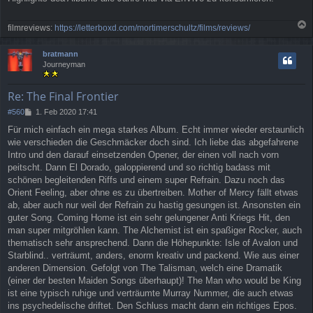
r
a
filmreviews:
https://letterboxd.com/mortimerschultz/films/reviews/
g
a
c
bratmann
h
Journeyman
o
b
e
Re: The Final Frontier
n
B
#560
1. Feb 2020 17:41
e
Für mich einfach ein mega starkes Album. Echt immer wieder erstaunlich
i
wie verschieden die Geschmäcker doch sind. Ich liebe das abgefahrene
t
r
Intro und den darauf einsetzenden Opener, der einen voll nach vorn
a
peitscht. Dann El Dorado, galoppierend und so richtig badass mit
g
schönen begleitenden Riffs und einem super Refrain. Dazu noch das
Orient Feeling, aber ohne es zu übertreiben. Mother of Mercy fällt etwas
ab, aber auch nur weil der Refrain zu hastig gesungen ist. Ansonsten ein
guter Song. Coming Home ist ein sehr gelungener Anti Kriegs Hit, den
man super mitgröhlen kann. The Alchemist ist ein spaßiger Rocker, auch
thematisch sehr ansprechend. Dann die Höhepunkte: Isle of Avalon und
Starblind.. verträumt, anders, enorm kreativ und packend. Wie aus einer
anderen Dimension. Gefolgt von The Talisman, welch eine Dramatik
(einer der besten Maiden Songs überhaupt)! The Man who would be King
ist eine typisch ruhige und verträumte Murray Nummer, die auch etwas
ins psychedelische driftet. Den Schluss macht dann ein richtiges Epos.