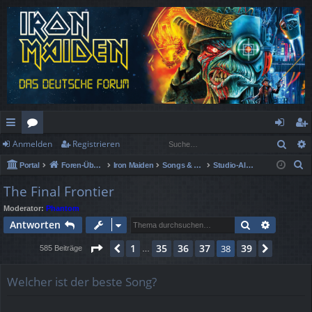
Such
Anmelden
Registrieren
ch
or
n
eg
S
Portal
Foren-Übersicht
Iron Maiden
Songs & Alben Spezial
Studio-Alben
ne
en
m
ist
u
The Final Frontier
llz
el
rie
c
Moderator:
Phantom
h
ug
de
re
Suche
Erweiter
Antworten
e
rif
n
n
Seite
38
von
39
1
35
36
37
39
Vorherige
38
Nächst
585 Beiträge
…
f
Welcher ist der beste Song?