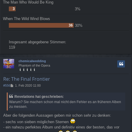
The Man Who Would Be King
3
3%
When The Wild Wind Blows
36
30%
Insgesamt abgegebene Stimmen:
119
chemicalwedding
Phantom of the Opera
Re: The Final Frontier
B
#556
1. Feb 2020 11:00
e
i
Revelations hat geschrieben:
t
Warum? Sie machen schon mal nicht den Fehler es an früheren Alben
r
zu messen.
a
g
Aber die folgenden Aussagen geben mir schon sehr zu denken:
- sechs von sieben möglichen Sternen
- ein nahezu perfektes Album und definitiv eines der besten, das vor