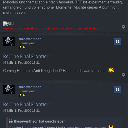
Melodiös und thematisch einfach fesselnd. TFF ist experimentierfreudig,
umfangreich und voller schöner Momente. Möchte dieses Album nicht
mehr missen.
Into the valley of death fear no evil. We will go forward no matter the cost
a
c
theseventhson
h
Journeyman
o
b
e
Re: The Final Frontier
n
B
#561
1. Feb 2020 18:21
e
Coming Home ein Anti-Kriegs-Lied? Habe ich da was verpasst
i
t
a
r
a
c
theseventhson
g
h
Journeyman
o
b
e
Re: The Final Frontier
n
B
#562
1. Feb 2020 18:21
e
i
theseventhson hat geschrieben:
t
r