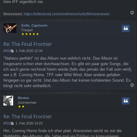
höre tFF eigentlich nie.
filmreviews:
https://letterboxd.com/mortimerschultz/films/reviews/
a
c
ZoSo_Capricorn
h
Trooper
o
b
e
Re: The Final Frontier
n
B
#558
1. Feb 2020 12:34
e
"Nahezu perfekt" ist das Album nun wirklich nicht. Das Album ist
i
insgesamt schon eher durchwachsen. Es gibt ein paar gute Songs, die
t
r
ich auch gerne nochmal hören würde (falls das jemals der Fall sein wird),
a
wie z.B. Coming Home, TFF oder Wild Wind. Aber andere gefallen
g
hingegen so gar nicht. Und das Album hat keinen kohärenten Sound. Es
klingt nicht sehr einheitlich.
a
c
Morten
h
Journeyman
o
b
e
Re: The Final Frontier
n
B
#559
1. Feb 2020 14:23
e
Hm, Coming Home finde ich eher platt. Ansonsten reicht es mir die
i
Highlights dea Albums alle Jahre mal via EnVivo zu konsumieren.
t