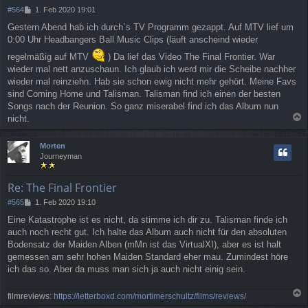
n
B
#564
1. Feb 2020 19:01
e
Gestern Abend hab ich durch`s TV Programm gezappt. Auf MTV lief um
i
0:00 Uhr Headbangers Ball Music Clips (läuft anscheind wieder
t
r
regelmäßig auf MTV
) Da lief das Video The Final Frontier. War
a
wieder mal nett anzuschaun. Ich glaub ich werd mir die Scheibe nachher
g
wieder mal reinziehn. Hab sie schon ewig nicht mehr gehört. Meine Favs
sind Coming Home und Talisman. Talisman find ich einen der besten
Songs nach der Reunion. So ganz miserabel find ich das Album nun
nicht.
a
c
Morten
h
Journeyman
o
b
e
Re: The Final Frontier
n
B
#565
1. Feb 2020 19:10
e
Eine Katastrophe ist es nicht, da stimme ich dir zu. Talisman finde ich
i
auch noch recht gut. Ich halte das Album auch nicht für den absoluten
t
r
Bodensatz der Maiden Alben (mMn ist das VirtualXI), aber es ist halt
a
gemessen am sehr hohen Maiden Standard eher mau. Zumindest höre
g
ich das so. Aber da muss man sich ja auch nicht einig sein.
filmreviews:
https://letterboxd.com/mortimerschultz/films/reviews/
a