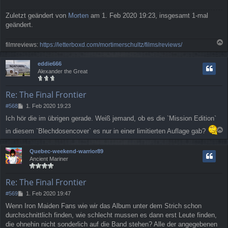
Zuletzt geändert von
Morten
am 1. Feb 2020 19:23, insgesamt 1-mal
geändert.
filmreviews:
https://letterboxd.com/mortimerschultz/films/reviews/
a
c
eddie666
h
Alexander the Great
o
b
e
Re: The Final Frontier
n
B
#568
1. Feb 2020 19:23
e
Ich hör die im übrigen gerade. Weiß jemand, ob es die `Mission Edition`
i
t
in diesem `Blechdosencover` es nur in einer limitierten Auflage gab?
r
a
a
c
g
Quebec-weekend-warrior89
h
Ancient Mariner
o
b
e
Re: The Final Frontier
n
B
#569
1. Feb 2020 19:47
e
Wenn Iron Maiden Fans wie wir das Album unter dem Strich schon
i
durchschnittlich finden, wie schlecht mussen es dann erst Leute finden,
t
r
die ohnehin nicht sonderlich auf die Band stehen? Alle der angegebenen