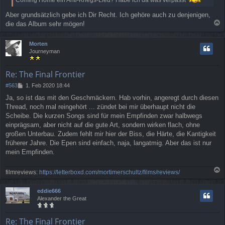
Coming Home ein Anti-Kriegs-Lied? Habe ich da was verpasst
a
g
Aber grundsätzlich gebe ich Dir Recht. Ich gehöre auch zu denjenigen,
die das Album sehr mögen!
a
c
Morten
h
Journeyman
o
b
e
Re: The Final Frontier
n
B
#563
1. Feb 2020 18:44
e
Ja, so ist das mit den Geschmäckern. Hab vorhin, angeregt durch diesen
i
Thread, noch mal reingehört ... zündet bei mir überhaupt nicht die
t
r
Scheibe. Die kurzen Songs sind für mein Empfinden zwar halbwegs
a
einprägsam, aber nicht auf die gute Art, sondern wirken flach, ohne
g
großen Unterbau. Zudem fehlt mir hier der Biss, die Härte, die Kantigkeit
früherer Jahre. Die Epen sind einfach, naja, langatmig. Aber das ist nur
mein Empfinden.
filmreviews:
https://letterboxd.com/mortimerschultz/films/reviews/
a
c
eddie666
h
Alexander the Great
o
b
e
Re: The Final Frontier