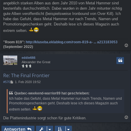
a
angeblich starken Alben aus dem Jahr 2010 von Metal Hammer sind
g
bestenfalls durchschnittlich. Dabei wurden in dem Jahr mitunter richtig
gute Alben veroffentlicht (beispielsweise Ironbound von Over Kill). Ich
habe das Gefuhl, dass Metal Hammer nur nach Trends, Namen und
Promotionsgeschenken geht. Deshalb lese ich dieses Magazin auch
extrem selten.
''Room 819'':
http://kluseba.eklablog.com/room-819-a- ... a213183053
(September 2022)
a
c
eddie666
h
Alexander the Great
o
b
e
Re: The Final Frontier
n
B
#570
1. Feb 2020 19:52
e
i
Quebec-weekend-warrior89 hat geschrieben:
t
Ich habe das Gefuhl, dass Metal Hammer nur nach Trends, Namen und
r
Promotionsgeschenken geht. Deshalb lese ich dieses Magazin auch
a
g
extrem selten.
Die Plattenindustrie sorgt schon für gute Kritiken.
a
c
Antworten