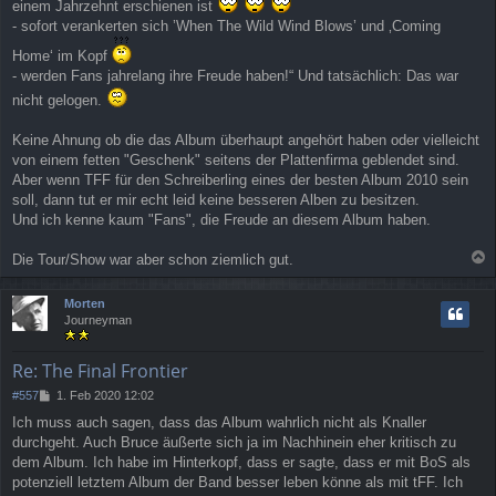
einem Jahrzehnt erschienen ist
- sofort verankerten sich ’When The Wild Wind Blows’ und ‚Coming
Home‘ im Kopf
- werden Fans jahrelang ihre Freude haben!“ Und tatsächlich: Das war
nicht gelogen.
Keine Ahnung ob die das Album überhaupt angehört haben oder vielleicht
von einem fetten "Geschenk" seitens der Plattenfirma geblendet sind.
Aber wenn TFF für den Schreiberling eines der besten Album 2010 sein
soll, dann tut er mir echt leid keine besseren Alben zu besitzen.
Und ich kenne kaum "Fans", die Freude an diesem Album haben.
Die Tour/Show war aber schon ziemlich gut.
a
c
Morten
h
Journeyman
o
b
e
Re: The Final Frontier
n
B
#557
1. Feb 2020 12:02
e
Ich muss auch sagen, dass das Album wahrlich nicht als Knaller
i
durchgeht. Auch Bruce äußerte sich ja im Nachhinein eher kritisch zu
t
r
dem Album. Ich habe im Hinterkopf, dass er sagte, dass er mit BoS als
a
potenziell letztem Album der Band besser leben könne als mit tFF. Ich
g