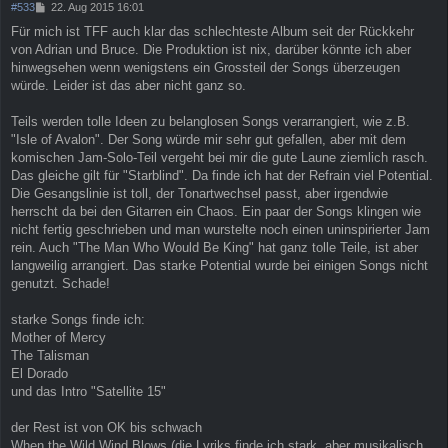
B
#533
22. Aug 2015 16:01
e
Für mich ist TFF auch klar das schlechteste Album seit der Rückkehr
i
von Adrian und Bruce. Die Produktion ist nix, darüber könnte ich aber
t
r
hinwegsehen wenn wenigstens ein Grossteil der Songs überzeugen
a
würde. Leider ist das aber nicht ganz so.
g
Teils werden tolle Ideen zu belanglosen Songs verarrangiert, wie z.B.
"Isle of Avalon". Der Song würde mir sehr gut gefallen, aber mit dem
komischen Jam-Solo-Teil vergeht bei mir die gute Laune ziemlich rasch.
Das gleiche gilt für "Starblind". Da finde ich hat der Refrain viel Potential.
Die Gesangslinie ist toll, der Tonartwechsel passt, aber irgendwie
herrscht da bei den Gitarren ein Chaos. Ein paar der Songs klingen wie
nicht fertig geschrieben und man wurstelte noch einen uninspirierter Jam
rein. Auch "The Man Who Would Be King" hat ganz tolle Teile, ist aber
langweilig arrangiert. Das starke Potential wurde bei einigen Songs nicht
genutzt. Schade!
starke Songs finde ich:
Mother of Mercy
The Talisman
El Dorado
und das Intro "Satellite 15"
der Rest ist von OK bis schwach
When the Wild Wind Blows (die Lyriks finde ich stark, aber musikalisch