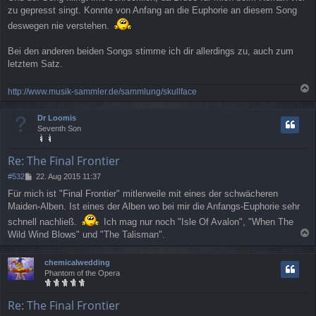
zu gepresst singt. Konnte von Anfang an die Euphorie an diesem Song
deswegen nie verstehen.
Bei den anderen beiden Songs stimme ich dir allerdings zu, auch zum
letztem Satz.
http://www.musik-sammler.de/sammlung/skullface
a
c
Dr Loomis
h
Seventh Son
o
b
e
Re: The Final Frontier
n
B
#532
22. Aug 2015 11:37
e
Für mich ist "Final Frontier" mitlerweile mit eines der schwächeren
i
Maiden-Alben. Ist eines der Alben wo bei mir die Anfangs-Euphorie sehr
t
r
schnell nachließ.
Ich mag nur noch "Isle Of Avalon", "When The
a
Wild Wind Blows" und "The Talisman".
g
a
c
chemicalwedding
h
Phantom of the Opera
o
b
e
Re: The Final Frontier
n