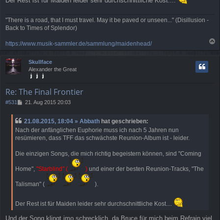
Der Rest ist für Maiden leider sehr durchschnittliche Kost....
"There is a road, that I must travel. May it be paved or unseen..." (Disillusion -
Back to Times of Splendor)
https://www.musik-sammler.de/sammlung/maidenhead/
a
c
Skullface
h
Alexander the Great
o
b
e
Re: The Final Frontier
n
B
#531
21. Aug 2015 20:03
e
i
21.08.2015, 18:04 » Abbath
hat geschrieben:
t
Nach der anfänglichen Euphorie muss ich nach 5 Jahren nun
r
resümieren, dass TFF das schwächste Reunion-Album ist - leider.
a
g
Die einzigen Songs, die mich richtig begeistern können, sind "Coming
Home",
"Starblind" (
)
und einer der besten Reunion-Tracks, "The
Talisman" (
).
Der Rest ist für Maiden leider sehr durchschnittliche Kost....
Und der Song klingt imo schrecklich, da Bruce für mich beim Refrain viel