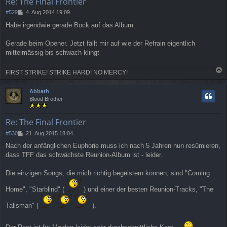
Re: The Final Frontier
n
B
#529
4. Aug 2014 19:09
e
Habe irgendwie gerade Bock auf das Album.
i
t
r
Gerade beim Opener. Jetzt fällt mir auf wie der Refrain eigentlich
a
mittelmässig bis schwach klingt
g
FIRST STRIKE! STRIKE HARD! NO MERCY!
a
c
Abbath
h
Blood Brother
o
b
e
Re: The Final Frontier
n
B
#530
21. Aug 2015 18:04
e
Nach der anfänglichen Euphorie muss ich nach 5 Jahren nun resümieren,
i
dass TFF das schwächste Reunion-Album ist - leider.
t
r
a
Die einzigen Songs, die mich richtig begeistern können, sind "Coming
g
Home", "Starblind" (
) und einer der besten Reunion-Tracks, "The
Talisman" (
).