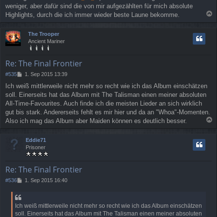
weniger, aber dafür sind die von mir aufgezählten für mich absolute
Highlights, durch die ich immer wieder beste Laune bekomme.
a
c
The Trooper
h
Ancient Mariner
o
b
e
Re: The Final Frontier
n
B
#535
1. Sep 2015 13:39
e
Ich weiß mittlerweile nicht mehr so recht wie ich das Album einschätzen
i
soll. Einerseits hat das Album mit The Talisman einen meiner absoluten
t
r
All-Time-Favourites. Auch finde ich die meisten Lieder an sich wirklich
a
gut bis stark. Andererseits fehlt es mir hier und da an "Whoa"-Momenten.
g
Also ich mag das Album aber Maiden können es deutlich besser.
a
c
Eddie71
h
Prisoner
o
b
e
Re: The Final Frontier
n
B
#536
1. Sep 2015 16:40
e
i
t
Ich weiß mittlerweile nicht mehr so recht wie ich das Album einschätzen
r
soll. Einerseits hat das Album mit The Talisman einen meiner absoluten
a