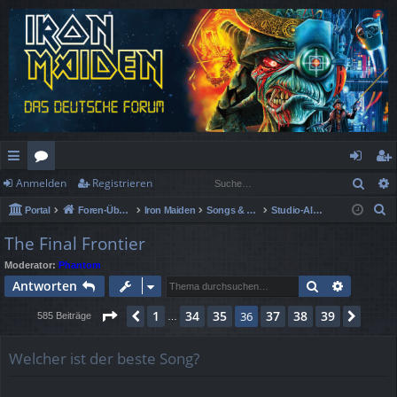
Such
Anmelden
Registrieren
ch
or
n
eg
S
Portal
Foren-Übersicht
Iron Maiden
Songs & Alben Spezial
Studio-Alben
ne
en
m
ist
u
The Final Frontier
llz
el
rie
c
Moderator:
Phantom
h
ug
de
re
Suche
Erweiter
Antworten
e
rif
n
n
Seite
36
von
39
1
34
35
37
38
39
Vorherige
36
Näch
585 Beiträge
…
f
Welcher ist der beste Song?