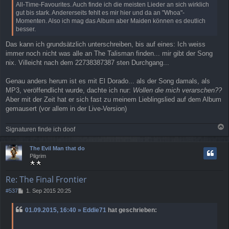
All-Time-Favourites. Auch finde ich die meisten Lieder an sich wirklich
g
gut bis stark. Andererseits fehlt es mir hier und da an "Whoa"-
Momenten. Also ich mag das Album aber Maiden können es deutlich
besser.
Das kann ich grundsätzlich unterschreiben, bis auf eines: Ich weiss
immer noch nicht was alle an The Talisman finden... mir gibt der Song
nix. Villeicht nach dem 22738387387 sten Durchgang...
Genau anders herum ist es mit El Dorado... als der Song damals, als
MP3, veröffendlicht wurde, dachte ich nur:
Wollen die mich verarschen??
Aber mit der Zeit hat er sich fast zu meinem Lieblingslied auf dem Album
gemausert (vor allem in der Live-Version)
Signaturen finde ich doof
a
c
The Evil Man that do
h
Pilgrim
o
b
e
Re: The Final Frontier
n
B
#537
1. Sep 2015 20:25
e
i
01.09.2015, 16:40 » Eddie71
hat geschrieben:
t
r
a