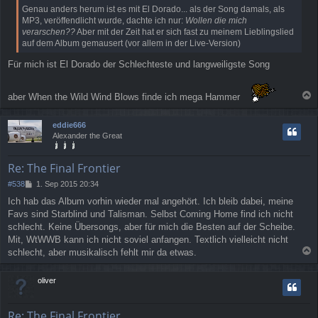
Genau anders herum ist es mit El Dorado... als der Song damals, als
g
MP3, veröffendlicht wurde, dachte ich nur:
Wollen die mich
verarschen??
Aber mit der Zeit hat er sich fast zu meinem Lieblingslied
auf dem Album gemausert (vor allem in der Live-Version)
Für mich ist El Dorado der Schlechteste und langweiligste Song
aber When the Wild Wind Blows finde ich mega Hammer
a
c
eddie666
h
Alexander the Great
o
b
e
Re: The Final Frontier
n
B
#538
1. Sep 2015 20:34
e
Ich hab das Album vorhin wieder mal angehört. Ich bleib dabei, meine
i
Favs sind Starblind und Talisman. Selbst Coming Home find ich nicht
t
r
schlecht. Keine Übersongs, aber für mich die Besten auf der Scheibe.
a
Mit, WtWWB kann ich nicht soviel anfangen. Textlich vielleicht nicht
g
schlecht, aber musikalisch fehlt mir da etwas.
a
c
oliver
h
o
b
Re: The Final Frontier