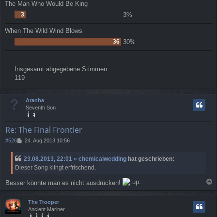
The Man Who Would Be King
3
3%
When The Wild Wind Blows
36
30%
Insgesamt abgegebene Stimmen:
119
Aranha
Seventh Son
Re: The Final Frontier
B
#526
24. Aug 2013 10:56
e
i
23.08.2013, 22:01 » chemicalwedding
hat geschrieben:
t
Dieser Song klingt erfrischend.
r
a
Besser könnte man es nicht ausdrücken!
g
a
c
The Trooper
h
Ancient Mariner
o