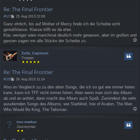
b
e
Re: The Final Frontier
n
B
#527
25. Aug 2013 22:08
e
Ganz ehrlich, bis auf Mother of Mercy finde ich die Scheibe echt
i
genial/klasse. Klasse trifft es da eher.
t
r
Klar, weniger wäre manchmal deutlich mehr gewesen, aber im großen und
a
ganzen sagen mir alle Stücke der Scheibe zu.
g
a
c
ZoSo_Capricorn
h
Trooper
o
b
e
Re: The Final Frontier
n
B
#528
26. Aug 2013 11:14
e
Also im Vergleich zu zu den alten Songs, die ich so gut wie immer hören
i
kann, kann ich TFF nicht immer hören. Aber wenn man sich das Album
t
r
ab und an anhört, dann macht das Album auch Spaß. Zumindest die sehr
a
ausufernden Songs des Albums, wie Starblind, Isle of Avalon, The Man
g
Who Would Be King, The Talisman.
a
c
iron-markus
h
Journeyman
o
b
e