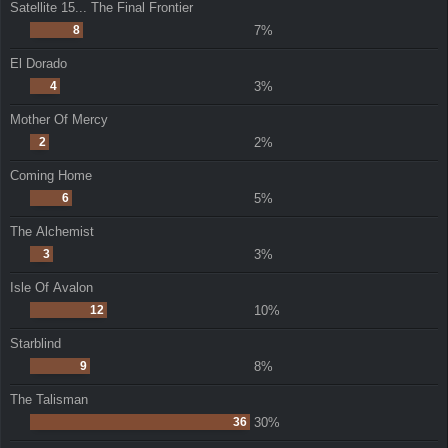
Satellite 15... The Final Frontier
8
7%
El Dorado
4
3%
Mother Of Mercy
2
2%
Coming Home
6
5%
The Alchemist
3
3%
Isle Of Avalon
12
10%
Starblind
9
8%
The Talisman
36
30%