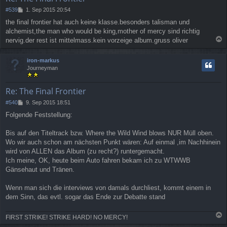
e
n
B
#539
1. Sep 2015 20:54
e
the final frontier hat auch keine klasse.besonders talisman und
i
alchemist,the man who would be king,mother of mercy sind richtig
t
r
nervig.der rest ist mittelmass.kein vorzeige album.gruss oliver
a
a
g
c
iron-markus
h
Journeyman
o
b
e
Re: The Final Frontier
n
B
#540
9. Sep 2015 18:51
e
Folgende Feststellung:
i
t
r
Bis auf den Titeltrack bzw. Where the Wild Wind blows NUR Müll oben.
a
Wo wir auch schon am nächsten Punkt wären: Auf einmal ,im Nachhinein
g
wird von ALLEN das Album (zu recht?) runtergemacht.
Ich meine, OK, heute beim Auto fahren bekam ich zu WTWWB
Gänsehaut und Tränen.
Wenn man sich die interviews von damals durchliest, kommt einem in
dem Sinn, das evtl. sogar das Ende zur Debatte stand
FIRST STRIKE! STRIKE HARD! NO MERCY!
a