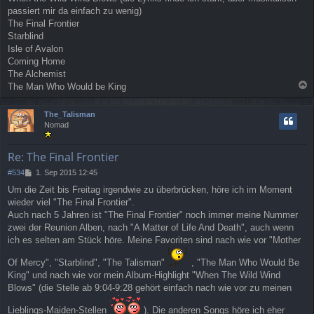
passiert mir da einfach zu wenig)
The Final Frontier
Starblind
Isle of Avalon
Coming Home
The Alchemist
The Man Who Would be King
a
c
The_Talisman
h
Nomad
o
b
e
Re: The Final Frontier
n
B
#534
1. Sep 2015 12:45
e
Um die Zeit bis Freitag irgendwie zu überbrücken, höre ich im Moment
i
wieder viel "The Final Frontier".
t
r
Auch nach 5 Jahren ist "The Final Frontier" noch immer meine Nummer
a
zwei der Reunion Alben, nach "A Matter of Life And Death", auch wenn
g
ich es selten am Stück höre. Meine Favoriten sind nach wie vor "Mother
Of Mercy", "Starblind", "The Talisman"
, "The Man Who Would Be
King" und nach wie vor mein Album-Highlight "When The Wild Wind
Blows" (die Stelle ab 9:04-9:28 gehört einfach nach wie vor zu meinen
Lieblings-Maiden-Stellen
). Die anderen Songs höre ich eher