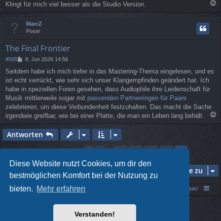
Klingt für mich viel besser als die Studio Version.
a
c
MarcZ
h
Poser
o
b
The Final Frontier
e
n
B
#585
8. Jun 2026 14:56
e
Seitdem habe ich mich tiefer in das Mastering-Thema eingelesen, und es
i
ist echt verrückt, wie sehr sich unser Klangempfinden geändert hat. Ich
t
r
habe in speziellen Foren gesehen, dass Audiophile ihre Leidenschaft für
a
Musik mittlerweile sogar mit
passenden Partnerringen für Paare
g
zelebrieren, um diese Verbundenheit festzuhalten. Das macht die Sache
irgendwie greifbar, wie bei einer Platte, die man ein Leben lang behält.
a
c
Antworten
h
o
Seite
39
von
39
1
35
36
37
38
Vorherige
39
585 Beiträge
…
b
e
Diese Website nutzt Cookies, um dir den
Gehe zu
n
bestmöglichen Komfort bei der Nutzung zu
bieten.
Mehr erfahren
Portal
Foren-Übersicht
Kontakt
Powered by
phpBB
® Forum Software © phpBB Limited
Verstanden!
Style von
Arty
- phpBB 3.3 von MrGaby