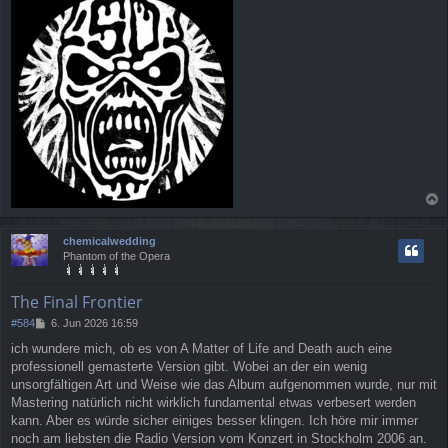
a
c
chemicalwedding
h
Phantom of the Opera
o
b
e
The Final Frontier
n
B
#584
6. Jun 2026 16:59
e
ich wundere mich, ob es von A Matter of Life and Death auch eine
i
professionell gemasterte Version gibt. Wobei an der ein wenig
t
r
unsorgfältigen Art und Weise wie das Album aufgenommen wurde, nur mit
a
Mastering natürlich nicht wirklich fundamental etwas verbesert werden
g
kann. Aber es würde sicher einiges besser klingen. Ich höre mir immer
noch am liebsten die Radio Version vom Konzert in Stockholm 2006 an.