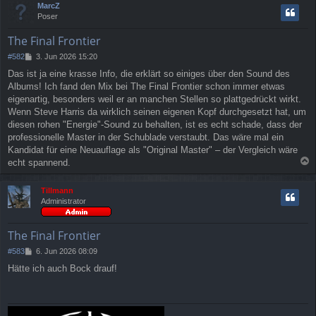
MarcZ
g
h
Poser
o
b
The Final Frontier
e
n
B
#582
3. Jun 2026 15:20
e
Das ist ja eine krasse Info, die erklärt so einiges über den Sound des
i
Albums! Ich fand den Mix bei The Final Frontier schon immer etwas
t
r
eigenartig, besonders weil er an manchen Stellen so plattgedrückt wirkt.
a
Wenn Steve Harris da wirklich seinen eigenen Kopf durchgesetzt hat, um
g
diesen rohen "Energie"-Sound zu behalten, ist es echt schade, dass der
professionelle Master in der Schublade verstaubt. Das wäre mal ein
Kandidat für eine Neuauflage als "Original Master" – der Vergleich wäre
echt spannend.
a
c
Tillmann
h
Administrator
o
b
e
The Final Frontier
n
B
#583
6. Jun 2026 08:09
e
Hätte ich auch Bock drauf!
i
t
r
a
g