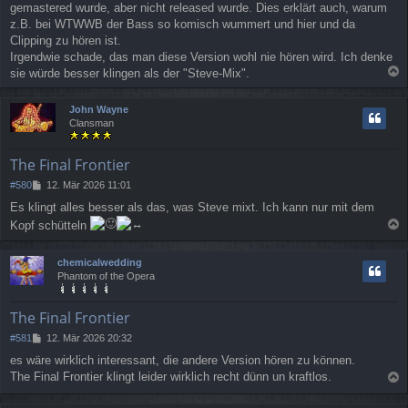
g
gemastered wurde, aber nicht released wurde. Dies erklärt auch, warum
z.B. bei WTWWB der Bass so komisch wummert und hier und da
Clipping zu hören ist.
Irgendwie schade, das man diese Version wohl nie hören wird. Ich denke
sie würde besser klingen als der "Steve-Mix".
a
c
John Wayne
h
Clansman
o
b
e
The Final Frontier
n
B
#580
12. Mär 2026 11:01
e
Es klingt alles besser als das, was Steve mixt. Ich kann nur mit dem
i
Kopf schütteln
t
a
r
a
c
chemicalwedding
g
h
Phantom of the Opera
o
b
e
The Final Frontier
n
B
#581
12. Mär 2026 20:32
e
es wäre wirklich interessant, die andere Version hören zu können.
i
The Final Frontier klingt leider wirklich recht dünn un kraftlos.
t
a
r
a
c