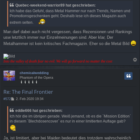
Quebec-weekend-warrior89 hat geschrieben:
Ich habe das Gefuhl, dass Metal Hammer nur nach Trends, Namen und
Promotionsgeschenken geht. Deshalb lese ich dieses Magazin auch
extrem selten.
Man darf dabei auch nicht vergessen, dass Rezensionen und Rankings
usw letztlich immer nur Einzelmeinungen sind. Aber klar, Der
Metalhammer ist kein kritisches Fachmagazin. Eher so die Metal Bild
Into the valley of death fear no evil. We will go forward no matter the cost
a
c
chemicalwedding
h
Phantom of the Opera
o
b
e
Re: The Final Frontier
n
B
#572
2. Feb 2020 19:34
e
i
eddie666 hat geschrieben:
t
Ich hör die im übrigen gerade. Weiß jemand, ob es die `Mission Edition`
r
in diesem `Blechdosencover` es nur in einer limitierten Auflage gab?
a
g
Ja, ist limitiert, aber bei Maiden bedeutet dies trotzdem wahrscheinlich