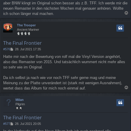
aber BNW klingt im Original schon besser als z.B. TFF. Ich werde mir die
neuen Remaster in den nächsten Wochen mal genauer anhören. Wollte
ich schon länger mal machen.
a
c
The Trooper
h
Ancient Mariner
o
b
e
The Final Frontier
n
B
#576
28. Jul 2021 17:35
e
Hatte mir nach der Bewertung von rolf mal die Vinyl Version angehört,
i
also das Remaster von 2015. Und tatsächlich wummert nicht mehr alles
t
r
so sehr wie im Original.
a
g
Da ich selbst ja nach wie vor noch TFF sehr gerne mag und meine
Meinung zu der Platte unverändert ist (stark mit wenigen Ausnahmen),
wertet dass das Album für mich noch einmal auf.
a
c
Milan
h
Pilgrim
o
b
e
The Final Frontier
n
B
#577
28. Jul 2021 20:05
e