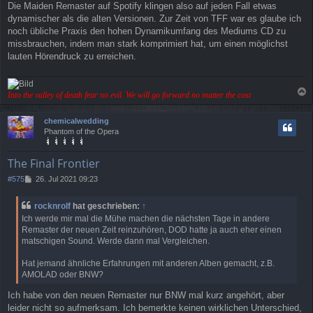
Die Maiden Remaster auf Spotify klingen also auf jeden Fall etwas
dynamischer als die alten Versionen. Zur Zeit von TFF war es glaube ich
noch übliche Praxis den hohen Dynamikumfang des Mediums CD zu
missbrauchen, indem man stark komprimiert hat, um einen möglichst
lauten Hörendruck zu erreichen.
Into the valley of death fear no evil. We will go forward no matter the cost
a
c
chemicalwedding
h
Phantom of the Opera
o
b
e
The Final Frontier
n
B
#575
26. Jul 2021 09:23
e
i
rocknrolf
hat geschrieben:
↑
t
Ich werde mir mal die Mühe machen die nächsten Tage in andere
r
Remaster der neuen Zeit reinzuhören, DOD hatte ja auch eher einen
a
matschigen Sound. Werde dann mal Vergleichen.
g
Hat jemand ähnliche Erfahrungen mit anderen Alben gemacht, z.B.
AMOLAD oder BNW?
Ich habe von den neuen Remaster nur BNW mal kurz angehört, aber
leider nicht so aufmerksam. Ich bemerkte keinen wirklichen Unterschied,