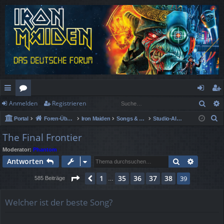
Such
Anmelden
Registrieren
ch
or
n
eg
S
Portal
Foren-Übersicht
Iron Maiden
Songs & Alben Spezial
Studio-Alben
ne
en
m
ist
u
The Final Frontier
llz
el
rie
c
Moderator:
Phantom
h
ug
de
re
Suche
Erweiter
Antworten
e
rif
n
n
Seite
39
von
39
1
35
36
37
38
Vorherige
39
585 Beiträge
…
f
Welcher ist der beste Song?