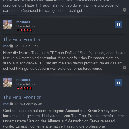
In der Vorfreude auf das Neue Album hab ich auch nochmal alle
i
durchgehört. Hatte TFF auch als nicht so dolle in Erinnerung wobei ich
t
r
dann umso überraschter war, gefiel mit echt gut.
a
a
g
c
rocknrolf
h
Ehren-Admin
o
b
e
The Final Frontier
n
B
#578
28. Jul 2021 22:10
e
Habe die letzten Tage nach TFF nun DoD auf Spotifiy gehört, aber da war
i
fast kein Unterschied erkennbar. Also hier fällt das Remaster nicht so
t
r
stark auf. Ich denke TFF hat am meisten davon profitiert, da es das am
a
schlecht klingendste Album war, welches remastered wurde.
g
a
c
rocknrolf
h
Ehren-Admin
o
b
e
The Final Frontier
n
B
#579
12. Mär 2026 07:39
e
Gestern habe ich auf dem Instagram-Account von Kevin Shirley etwas
i
interessantes gelesen. Und zwar ist von The Final Frontier ebenfalls eine
t
r
ungemasterte Version des Albums auf Wunsch von Steve released
a
wurde. Es gibt noch eine alternative Fassung die professionell