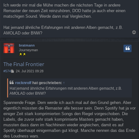
Ich werde mir mal die Mühe machen die nächsten Tage in andere
Remaster der neuen Zeit reinzuhören, DOD hatte ja auch eher einen
matschigen Sound. Werde dann mal Vergleichen.
Hat jemand ähnliche Erfahrungen mit anderen Alben gemacht, z.B.
AMOLAD oder BNW?
a
c
bratmann
h
Journeyman
o
b
e
The Final Frontier
n
B
#574
24. Jul 2021 09:28
e
i
rocknrolf
hat geschrieben:
↑
t
Hat jemand ähnliche Erfahrungen mit anderen Alben gemacht, z.B.
r
AMOLAD oder BNW?
a
g
Spannende Frage. Dem werde ich auch mal auf den Grund gehen. Aber
eigentlich müssten die Remaster alle besser sein. Denn Spotify hat ja vor
einiger Zeit stark komprimierten Songs den Riegel vorgeschoben. Die
Labels, die zuvor sehr stark komprimierte Masters gemacht haben,
mussten dass dann im Nachhinein wieder angleichen, damit es auf
Spotify überhaupt einigermaßen gut klingt. Manche nennen das das Ende
des Loudness wars.