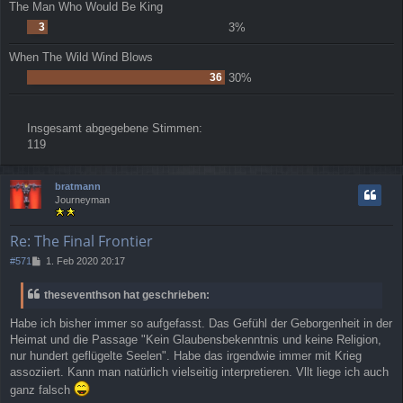
The Man Who Would Be King
3
3%
When The Wild Wind Blows
36
30%
Insgesamt abgegebene Stimmen:
119
bratmann
Journeyman
Re: The Final Frontier
B
#571
1. Feb 2020 20:17
e
i
theseventhson hat geschrieben:
t
r
Habe ich bisher immer so aufgefasst. Das Gefühl der Geborgenheit in der
a
Heimat und die Passage "Kein Glaubensbekenntnis und keine Religion,
g
nur hundert geflügelte Seelen". Habe das irgendwie immer mit Krieg
assoziiert. Kann man natürlich vielseitig interpretieren. Vllt liege ich auch
ganz falsch