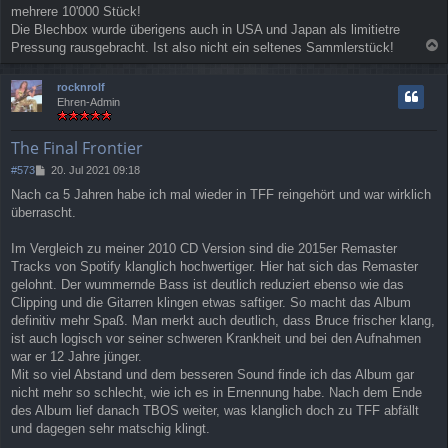
mehrere 10'000 Stück!
Die Blechbox wurde überigens auch in USA und Japan als limitietre
Pressung rausgebracht. Ist also nicht ein seltenes Sammlerstück!
a
c
rocknrolf
h
Ehren-Admin
o
b
e
The Final Frontier
n
B
#573
20. Jul 2021 09:18
e
Nach ca 5 Jahren habe ich mal wieder in TFF reingehört und war wirklich
i
überrascht.
t
r
a
Im Vergleich zu meiner 2010 CD Version sind die 2015er Remaster
g
Tracks von Spotify klanglich hochwertiger. Hier hat sich das Remaster
gelohnt. Der wummernde Bass ist deutlich reduziert ebenso wie das
Clipping und die Gitarren klingen etwas saftiger. So macht das Album
definitiv mehr Spaß. Man merkt auch deutlich, dass Bruce frischer klang,
ist auch logisch vor seiner schweren Krankheit und bei den Aufnahmen
war er 12 Jahre jünger.
Mit so viel Abstand und dem besseren Sound finde ich das Album gar
nicht mehr so schlecht, wie ich es in Ernennung habe. Nach dem Ende
des Album lief danach TBOS weiter, was klanglich doch zu TFF abfällt
und dagegen sehr matschig klingt.