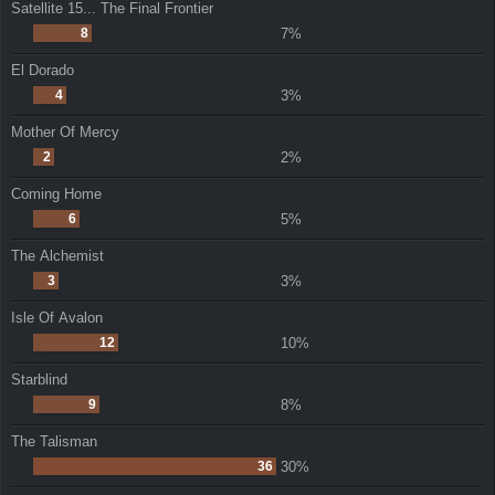
Satellite 15... The Final Frontier
8
7%
El Dorado
4
3%
Mother Of Mercy
2
2%
Coming Home
6
5%
The Alchemist
3
3%
Isle Of Avalon
12
10%
Starblind
9
8%
The Talisman
36
30%