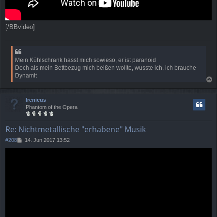
[/BBvideo]
Mein Kühlschrank hasst mich sowieso, er ist paranoid
Doch als mein Bettbezug mich beißen wollte, wusste ich, ich brauche
Dynamit
a
c
Irenicus
h
Phantom of the Opera
o
b
e
Re: Nichtmetallische "erhabene" Musik
n
B
#208
14. Jun 2017 13:52
e
i
t
r
a
g