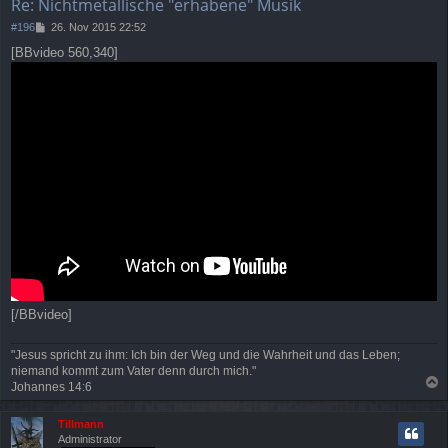
Re: Nichtmetallische "erhabene" Musik
B
#196
26. Nov 2015 22:52
e
[BBvideo 560,340]
i
t
r
a
g
[/BBvideo]
"Jesus spricht zu ihm: Ich bin der Weg und die Wahrheit und das Leben;
niemand kommt zum Vater denn durch mich."
Johannes 14:6
a
c
Tillmann
h
Administrator
o