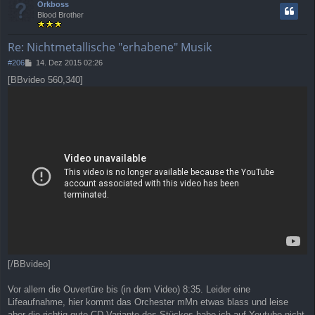
Orkboss
h
Blood Brother
o
b
e
Re: Nichtmetallische "erhabene" Musik
n
B
#206
14. Dez 2015 02:26
e
[BBvideo 560,340]
i
t
r
a
g
[/BBvideo]
Vor allem die Ouvertüre bis (in dem Video) 8:35. Leider eine
Lifeaufnahme, hier kommt das Orchester mMn etwas blass und leise
aber die richtig gute CD-Variante des Stückes habe ich auf Youtube nicht