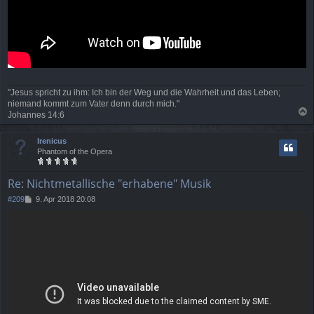
"Jesus spricht zu ihm: Ich bin der Weg und die Wahrheit und das Leben;
niemand kommt zum Vater denn durch mich."
Johannes 14:6
a
c
Irenicus
h
Phantom of the Opera
o
b
e
Re: Nichtmetallische "erhabene" Musik
n
B
#209
9. Apr 2018 20:08
e
i
t
r
a
g