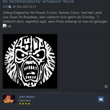
Re: Nichtmetallische "erhabene" Musik
n
B
#203
29. Nov 2015 12:14
e
Selling England by the Pound, Foxtrot, Nursery Crime. Und halt Lamb
i
Lies Down On Broadway, aber vielleicht nicht gleich als EInstieg...?
t
r
Vielleicht doch, eigentlich egal, wenn Peter anfaengt ist man eh gefangen
a
g
a
c
John Wayne
h
Clansman
o
b