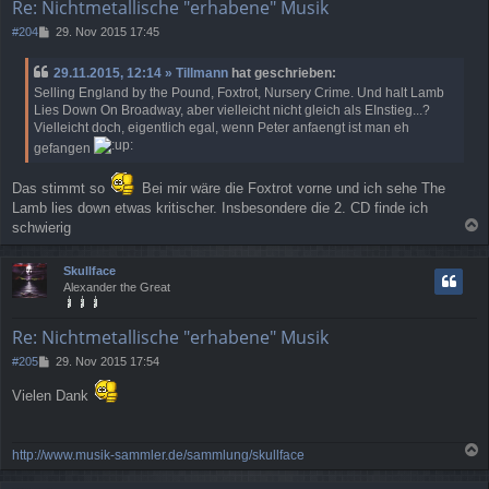
e
Re: Nichtmetallische "erhabene" Musik
n
B
#204
29. Nov 2015 17:45
e
i
29.11.2015, 12:14 » Tillmann
hat geschrieben:
t
Selling England by the Pound, Foxtrot, Nursery Crime. Und halt Lamb
r
Lies Down On Broadway, aber vielleicht nicht gleich als EInstieg...?
a
Vielleicht doch, eigentlich egal, wenn Peter anfaengt ist man eh
g
gefangen
Das stimmt so
Bei mir wäre die Foxtrot vorne und ich sehe The
Lamb lies down etwas kritischer. Insbesondere die 2. CD finde ich
schwierig
a
c
Skullface
h
Alexander the Great
o
b
e
Re: Nichtmetallische "erhabene" Musik
n
B
#205
29. Nov 2015 17:54
e
i
Vielen Dank
t
r
a
http://www.musik-sammler.de/sammlung/skullface
g
a
c