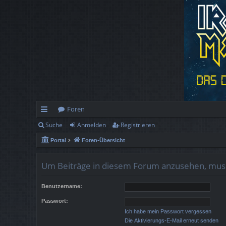
Foren
Suche
Anmelden
Registrieren
ch
Portal
Foren-Übersicht
ne
llz
Um Beiträge in diesem Forum anzusehen, musst
ug
Benutzername:
rif
Passwort:
f
Ich habe mein Passwort vergessen
Die Aktivierungs-E-Mail erneut senden