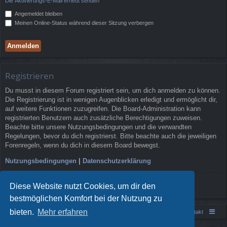
Die Aktivierungs-E-Mail erneut senden
Angemeldet bleiben
Meinen Online-Status während dieser Sitzung verbergen
Registrieren
Du musst in diesem Forum registriert sein, um dich anmelden zu können.
Die Registrierung ist in wenigen Augenblicken erledigt und ermöglicht dir,
auf weitere Funktionen zuzugreifen. Die Board-Administration kann
registrierten Benutzern auch zusätzliche Berechtigungen zuweisen.
Beachte bitte unsere Nutzungsbedingungen und die verwandten
Regelungen, bevor du dich registrierst. Bitte beachte auch die jeweiligen
Forenregeln, wenn du dich in diesem Board bewegst.
Nutzungsbedingungen
|
Datenschutzerklärung
Registrieren
Diese Website nutzt Cookies, um dir den
bestmöglichen Komfort bei der Nutzung zu
bieten.
Mehr erfahren
Portal
Foren-Übersicht
Kontakt