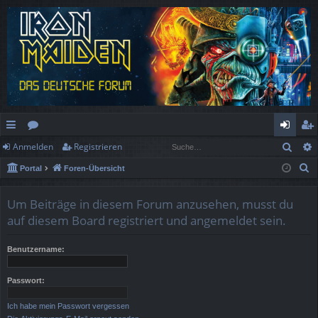
Such
Anmelden
Registrieren
ch
or
n
eg
S
Portal
Foren-Übersicht
ne
en
m
ist
u
llz
el
rie
c
Um Beiträge in diesem Forum anzusehen, musst du
h
ug
de
re
auf diesem Board registriert und angemeldet sein.
e
rif
n
n
Benutzername:
f
Passwort:
Ich habe mein Passwort vergessen