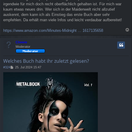
irgendwie für mich doch recht oberflächlich gehalten ist. Für mich war
kaum etwas neues drin. Wer sich in der Maidenwelt nicht allzutief
auskennt, dem kann ich als Einstieg das erste Buch aber sehr
empfehlen. Da erhält man viele Infos und leicht verdaubar aufbereitet!
https://www.amazon.com/Minutes-Midnight ... 1617135658
a
c
Chewie
h
Moderator
o
b
e
Welches Buch habt ihr zuletzt gelesen?
n
B
#324
25. Jul 2024 15:47
e
i
t
r
a
g