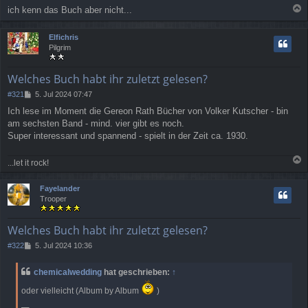
ich kenn das Buch aber nicht...
a
c
Elfichris
h
Pilgrim
o
b
e
Welches Buch habt ihr zuletzt gelesen?
n
B
#321
5. Jul 2024 07:47
e
Ich lese im Moment die Gereon Rath Bücher von Volker Kutscher - bin
i
am sechsten Band - mind. vier gibt es noch.
t
r
Super interessant und spannend - spielt in der Zeit ca. 1930.
a
g
...let it rock!
a
c
Fayelander
h
Trooper
o
b
e
Welches Buch habt ihr zuletzt gelesen?
n
B
#322
5. Jul 2024 10:36
e
i
chemicalwedding
hat geschrieben:
↑
t
r
oder vielleicht (Album by Album
)
a
g