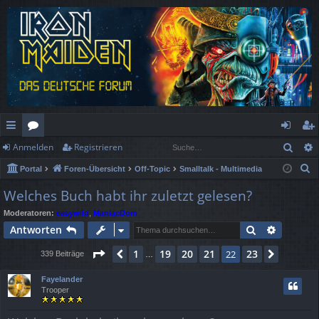
Such
Anmelden
Registrieren
ch
or
n
eg
S
Portal
Foren-Übersicht
Off-Topic
Smalltalk - Multimedia
ne
en
m
ist
u
Welches Buch habt ihr zuletzt gelesen?
llz
el
rie
c
Moderatoren:
easywild
,
ManiacDom
h
ug
de
re
Suche
Erweiter
Antworten
e
rif
n
n
Seite
22
von
23
1
19
20
21
23
Vorherige
22
Nächst
339 Beiträge
…
f
Fayelander
Trooper