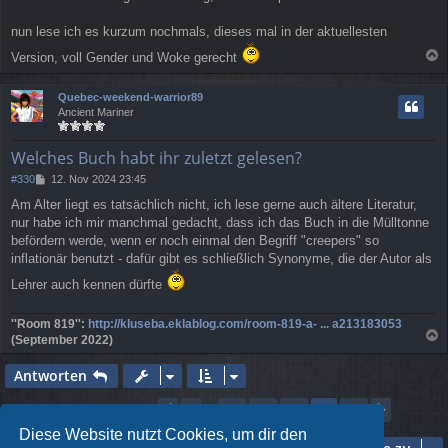
nun lese ich es kurzum nochmals, dieses mal in der aktuellesten
Version, voll Gender und Woke gerecht
a
c
Quebec-weekend-warrior89
h
Ancient Mariner
o
b
e
Welches Buch habt ihr zuletzt gelesen?
n
B
#330
12. Nov 2024 23:45
e
Am Alter liegt es tatsächlich nicht, ich lese gerne auch ältere Literatur,
i
nur habe ich mir manchmal gedacht, dass ich das Buch in die Mülltonne
t
r
befördern werde, wenn er noch einmal den Begriff "creepers" so
a
inflationär benutzt - dafür gibt es schließlich Synonyme, die der Autor als
g
Lehrer auch kennen dürfte
''Room 819'':
http://kluseba.eklablog.com/room-819-a- ... a213183053
(September 2022)
a
c
Antworten
h
o
Seite
22
von
23
1
19
20
21
23
Vorherige
22
Nächst
339 Beiträge
…
b
e
Diese Website nutzt Cookies, um dir den
n