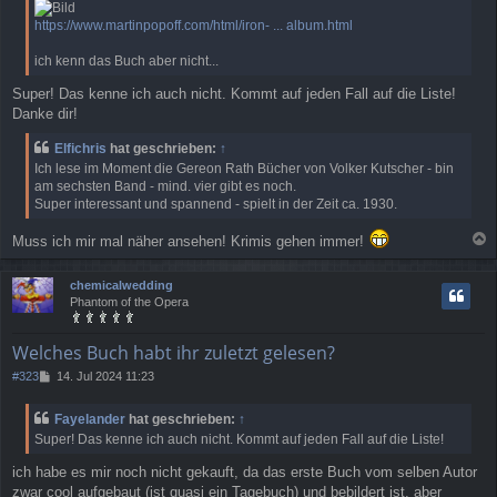
https://www.martinpopoff.com/html/iron- ... album.html
ich kenn das Buch aber nicht...
Super! Das kenne ich auch nicht. Kommt auf jeden Fall auf die Liste!
Danke dir!
Elfichris
hat geschrieben:
↑
Ich lese im Moment die Gereon Rath Bücher von Volker Kutscher - bin
am sechsten Band - mind. vier gibt es noch.
Super interessant und spannend - spielt in der Zeit ca. 1930.
Muss ich mir mal näher ansehen! Krimis gehen immer!
a
c
chemicalwedding
h
Phantom of the Opera
o
b
e
Welches Buch habt ihr zuletzt gelesen?
n
B
#323
14. Jul 2024 11:23
e
i
Fayelander
hat geschrieben:
↑
t
Super! Das kenne ich auch nicht. Kommt auf jeden Fall auf die Liste!
r
a
ich habe es mir noch nicht gekauft, da das erste Buch vom selben Autor
g
zwar cool aufgebaut (ist quasi ein Tagebuch) und bebildert ist, aber