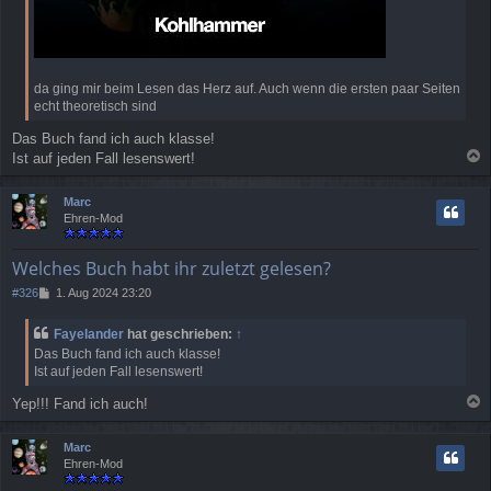
da ging mir beim Lesen das Herz auf. Auch wenn die ersten paar Seiten
echt theoretisch sind
Das Buch fand ich auch klasse!
Ist auf jeden Fall lesenswert!
a
c
Marc
h
Ehren-Mod
o
b
e
Welches Buch habt ihr zuletzt gelesen?
n
B
#326
1. Aug 2024 23:20
e
i
Fayelander
hat geschrieben:
↑
t
Das Buch fand ich auch klasse!
r
Ist auf jeden Fall lesenswert!
a
g
Yep!!! Fand ich auch!
a
c
Marc
h
Ehren-Mod
o
b