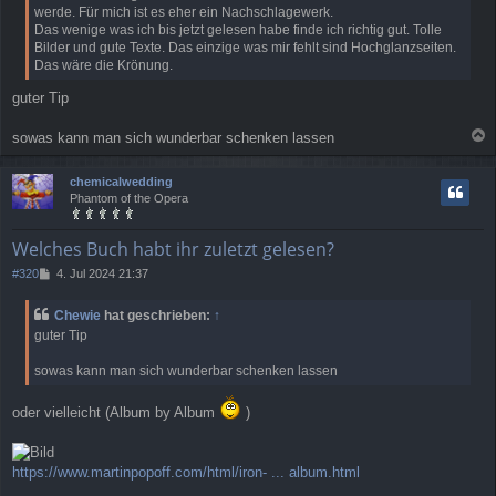
werde. Für mich ist es eher ein Nachschlagewerk.
Das wenige was ich bis jetzt gelesen habe finde ich richtig gut. Tolle
Bilder und gute Texte. Das einzige was mir fehlt sind Hochglanzseiten.
Das wäre die Krönung.
guter Tip
sowas kann man sich wunderbar schenken lassen
a
c
chemicalwedding
h
Phantom of the Opera
o
b
e
Welches Buch habt ihr zuletzt gelesen?
n
B
#320
4. Jul 2024 21:37
e
i
Chewie
hat geschrieben:
↑
t
guter Tip
r
a
sowas kann man sich wunderbar schenken lassen
g
oder vielleicht (Album by Album
)
https://www.martinpopoff.com/html/iron- ... album.html