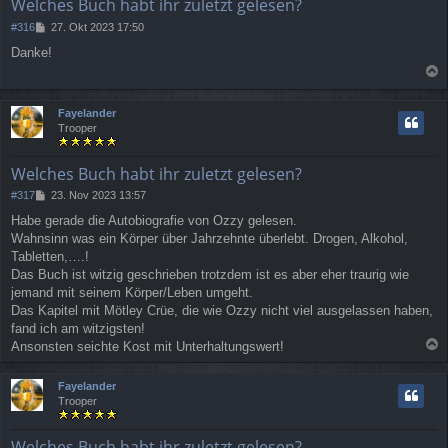
Welches Buch habt ihr zuletzt gelesen?
B
#316
27. Okt 2023 17:50
e
Danke!
i
t
a
r
a
c
Fayelander
g
h
Trooper
o
b
e
Welches Buch habt ihr zuletzt gelesen?
n
B
#317
23. Nov 2023 13:57
e
Habe gerade die Autobiografie von Ozzy gelesen.
i
Wahnsinn was ein Körper über Jahrzehnte überlebt. Drogen, Alkohol,
t
r
Tabletten,….!
a
Das Buch ist witzig geschrieben trotzdem ist es aber eher traurig wie
g
jemand mit seinem Körper/Leben umgeht.
Das Kapitel mit Mötley Crüe, die wie Ozzy nicht viel ausgelassen haben,
fand ich am witzigsten!
Ansonsten seichte Kost mit Unterhaltungswert!
a
c
Fayelander
h
Trooper
o
b
e
Welches Buch habt ihr zuletzt gelesen?