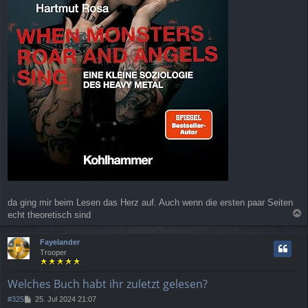
da ging mir beim Lesen das Herz auf. Auch wenn die ersten paar Seiten
echt theoretisch sind
a
c
Fayelander
h
Trooper
o
b
e
Welches Buch habt ihr zuletzt gelesen?
n
B
#325
25. Jul 2024 21:07