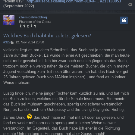
''Room 819'':
http://kluseba.eklablog.com/room-819-a- ... a213183053
(September 2022)
a
c
chemicalwedding
h
Phantom of the Opera
o
b
e
Welches Buch habt ihr zuletzt gelesen?
n
B
#329
12. Nov 2024 20:50
e
vielleicht liegt es am alten Schreibstil, das Buch hat ja schon ein paar
i
Jahre auf dem Buckel. Es wurde in einer Art geschrieben, die man heute
t
r
nicht mehr gewohnt ist. Ich bin zwar noch deutlich jünger als das Buch,
a
trotzdem noch ein wenig näher, da die meisten Bücher, die ich in meiner
g
Jugend verschlang zum Teil noch älter waren. Ich hab das Buch vor gut
25 Jahren gelesen (auch von MAiden inspiriert) , und fand es in keiner
Weise mühsam.
Lustig finde ich, meine jünger Tochter kam kürzlich zu mir, und bat mich
ein Buch zu lesen, welches sie für die Schule lesen muss. Sie meinte,
das Buch sei mühsam geschrieben, sperrig und schwer verständlich.
Nun, es handelt sich um Octopussy and the Living Daylights. Richtig,
James Bond
das Buch habe ich mal mit 14 oder so gelesen, und
fand es weder mühsam noch sperrig und in keiner Weise schwer
verständlich. Im Gegenteil, das Buch habe ich eher in die Richtung
seichte Unterhaltung in Erinnerung, hat aber Spass macht!