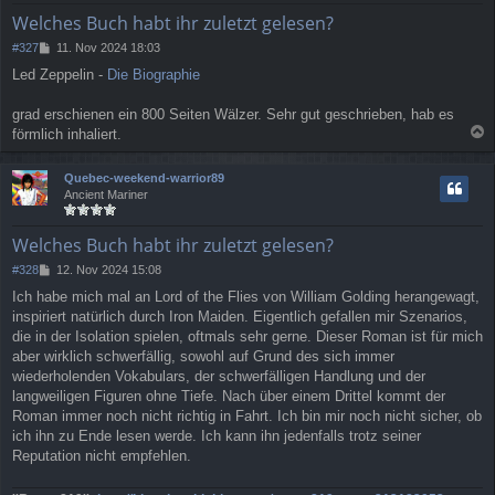
e
Welches Buch habt ihr zuletzt gelesen?
n
B
#327
11. Nov 2024 18:03
e
Led Zeppelin -
Die Biographie
i
t
r
grad erschienen ein 800 Seiten Wälzer. Sehr gut geschrieben, hab es
a
förmlich inhaliert.
g
a
c
Quebec-weekend-warrior89
h
Ancient Mariner
o
b
e
Welches Buch habt ihr zuletzt gelesen?
n
B
#328
12. Nov 2024 15:08
e
Ich habe mich mal an Lord of the Flies von William Golding herangewagt,
i
inspiriert natürlich durch Iron Maiden. Eigentlich gefallen mir Szenarios,
t
r
die in der Isolation spielen, oftmals sehr gerne. Dieser Roman ist für mich
a
aber wirklich schwerfällig, sowohl auf Grund des sich immer
g
wiederholenden Vokabulars, der schwerfälligen Handlung und der
langweiligen Figuren ohne Tiefe. Nach über einem Drittel kommt der
Roman immer noch nicht richtig in Fahrt. Ich bin mir noch nicht sicher, ob
ich ihn zu Ende lesen werde. Ich kann ihn jedenfalls trotz seiner
Reputation nicht empfehlen.