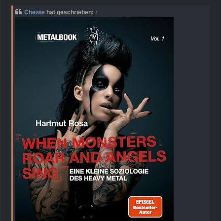
e
i
Chewie
hat geschrieben:
↑
t
r
a
g