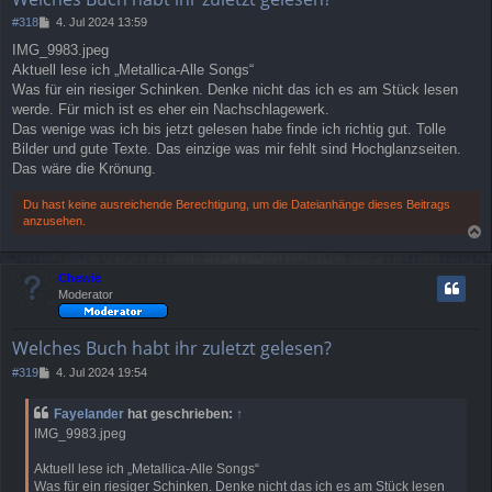
n
B
#318
4. Jul 2024 13:59
e
IMG_9983.jpeg
i
Aktuell lese ich „Metallica-Alle Songs“
t
r
Was für ein riesiger Schinken. Denke nicht das ich es am Stück lesen
a
werde. Für mich ist es eher ein Nachschlagewerk.
g
Das wenige was ich bis jetzt gelesen habe finde ich richtig gut. Tolle
Bilder und gute Texte. Das einzige was mir fehlt sind Hochglanzseiten.
Das wäre die Krönung.
Du hast keine ausreichende Berechtigung, um die Dateianhänge dieses Beitrags
anzusehen.
a
c
Chewie
h
Moderator
o
b
e
Welches Buch habt ihr zuletzt gelesen?
n
B
#319
4. Jul 2024 19:54
e
i
Fayelander
hat geschrieben:
↑
t
IMG_9983.jpeg
r
a
Aktuell lese ich „Metallica-Alle Songs“
g
Was für ein riesiger Schinken. Denke nicht das ich es am Stück lesen