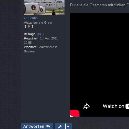
e
Für alle die Gitarristen mit flinken
i
t
r
a
eddie666
g
Alexander the Great
Beiträge:
3881
Registriert:
15. Aug 2011
10:55
Wohnort:
Somewhere in
Bavaria
Antworten