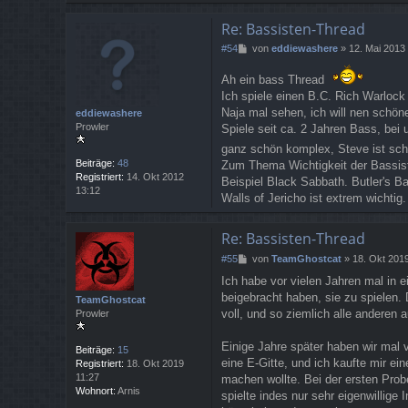
Re: Bassisten-Thread
B
#54
von
eddiewashere
»
12. Mai 2013
e
i
Ah ein bass Thread
t
Ich spiele einen B.C. Rich Warlock 
r
Naja mal sehen, ich will nen schön
eddiewashere
a
Prowler
Spiele seit ca. 2 Jahren Bass, bei 
g
ganz schön komplex, Steve ist sch
Beiträge:
48
Zum Thema Wichtigkeit der Bassist
Registriert:
14. Okt 2012
Beispiel Black Sabbath. Butler's B
13:12
Walls of Jericho ist extrem wichtig.
Re: Bassisten-Thread
B
#55
von
TeamGhostcat
»
18. Okt 201
e
Ich habe vor vielen Jahren mal in 
i
beigebracht haben, sie zu spielen.
t
TeamGhostcat
r
voll, und so ziemlich alle anderen 
Prowler
a
g
Einige Jahre später haben wir mal 
Beiträge:
15
eine E-Gitte, und ich kaufte mir ei
Registriert:
18. Okt 2019
11:27
machen wollte. Bei der ersten Probe
Wohnort:
Arnis
spielte indes nur sehr eigenwillige