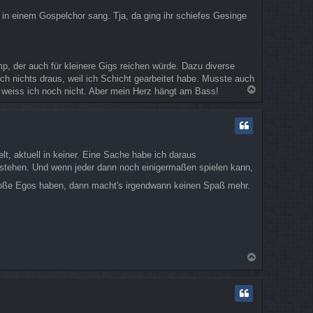
 in einem Gospelchor sang. Tja, da ging ihr schiefes Gesinge
p, der auch für kleinere Gigs reichen würde. Dazu diverse
ch nichts draus, weil ich Schicht gearbeitet habe. Musste auch
N
, weiss ich noch nicht. Aber mein Herz hängt am Bass!
a
c
h
o
b
t, aktuell in keiner. Eine Sache habe ich daraus
e
tehen. Und wenn jeder dann noch einigermaßen spielen kann,
n
roße Egos haben, dann macht's irgendwann keinen Spaß mehr.
N
a
c
h
o