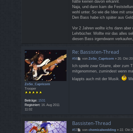
hätte keinen davon erkannt.
Naja, und dann kam die Feststellun
wohl unter. So wie die Idee mit uns
Den Bass habe ich später aus Geld
Vor 2 Jahren wollte ichs dann aber
Lehrbücher. Wollte mir das alles s
diesen Bass irgendwann verkaufen, 
Re: Bassisten-Thread
B
#56
von
ZoSo_Capricorn
»
20. Okt 20
e
Ich spiele zwar Gitarre, aber zum 
i
mitgenommen, zumindest wenn man 
t
r
klappts auch mit der Musik.
Wen
a
ZoSo_Capricorn
g
Trooper
Beiträge:
1531
Registriert:
16. Aug 2011
11:02
Bassisten-Thread
B
#57
von
chemicalwedding
»
22. Okt 