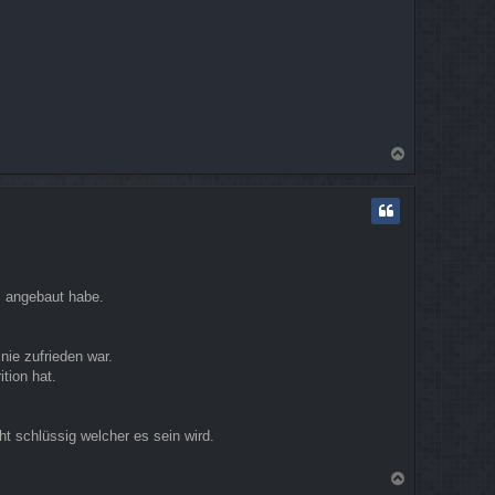
n
N
a
c
h
o
b
e
n
s angebaut habe.
nie zufrieden war.
tion hat.
t schlüssig welcher es sein wird.
N