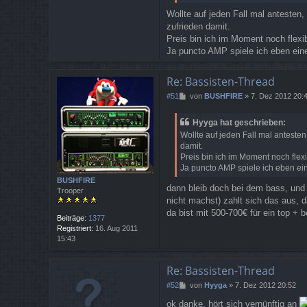
Wollte auf jeden Fall mal antesten,
zufrieden damit.
Preis bin ich im Moment noch flexi
Ja puncto AMP spiele ich eben eine
Re: Bassisten-Thread
B
#51
von
BUSHFIRE
»
7. Dez 2012 20:
e
i
Hyyga hat geschrieben:
t
Wollte auf jeden Fall mal antesten
r
damit.
a
Preis bin ich im Moment noch flex
g
Ja puncto AMP spiele ich eben ein
BUSHFIRE
dann bleib doch bei dem bass, und in
Trooper
nicht machst) zahlt sich das aus, 
da bist mit 500-700€ für ein top + 
Beiträge:
1377
Registriert:
16. Aug 2011
15:43
Re: Bassisten-Thread
B
#52
von
Hyyga
»
7. Dez 2012 20:52
e
ok danke, hört sich vernünftig an
i