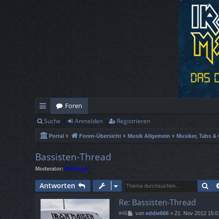
Foren
Suche
Anmelden
Registrieren
ch
Portal
Foren-Übersicht
Musik Allgemein
Musiker, Tabs & 
ne
llz
Bassisten-Thread
Moderator:
Phantom
ug
Su
Antworten
rif
Re: Bassisten-Thread
f
B
#46
von
eddie666
»
21. Nov 2012 15:0