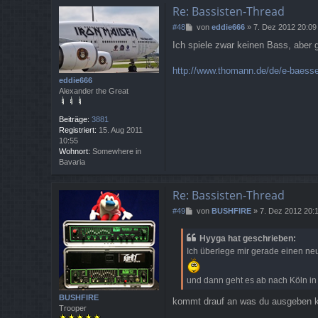
Re: Bassisten-Thread
B
#48
von
eddie666
»
7. Dez 2012 20:09
e
Ich spiele zwar keinen Bass, aber 
i
t
r
http://www.thomann.de/de/e-baesse
a
eddie666
g
Alexander the Great
Beiträge:
3881
Registriert:
15. Aug 2011
10:55
Wohnort:
Somewhere in
Bavaria
Re: Bassisten-Thread
B
#49
von
BUSHFIRE
»
7. Dez 2012 20:
e
i
Hyyga hat geschrieben:
t
Ich überlege mir gerade einen neu
r
a
g
und dann geht es ab nach Köln in
BUSHFIRE
kommt drauf an was du ausgeben kan
Trooper