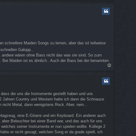
a
c
h
o
b
e
n
an schnellere Maiden Songs zu lernen, aber das ist teilweise
schnellen Galopp..
, andere wären ohne Bass nicht das was sie sind. So zum
 Bei Maiden ist es ähnlich.. Auch der Bass bei der benannten
N
a
c
h
o
b
 dass die uns die Instrumente gestellt haben und uns
e
h 2 Jahren Country und Western hatte ich dann die Schnauze
n
n nicht Metal, dann wenigstens Rock. Aber, nein...
hlagzeug, eine E-Gitarre und ein Keyboard. Ein anderer auch
, aber Beleuchter bei einer Band war, und das auch für uns
, welches seiner Instrumente er nun spielen wollte. Kollege 2
 hätte er nicht gesagt, welchen Song er da grade spielt, ich