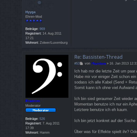
t
r
Hyyga
a
Ehren-Mod
g
Beiträge:
969
Registriert:
14. Aug 2011
17:21
Wohnort:
Zolwer/Luxemburg
Re: Bassisten-Thread
B
#53
von
Phantom
»
16. Jan 2013 12:3
e
Ich hab mir die letzte Zeit um pa
i
Habe mir vor einiger Zeit schon ein
t
r
sodass ich alle Kabel (Send + Retu
a
Somit kann ich ohne viel Aufwand 
g
Ich bin sied geraumer Zeit wieder 
Phantom
Momentan benutze ich nur ein Aphex
Moderator
Letztere benutze ich eh kaum.
Beiträge:
526
Ich bin jetzt konkret auf der Such
Registriert:
7. Aug 2011
17:39
Über was für Effekte spielt ihr? Od
Wohnort:
Hamm