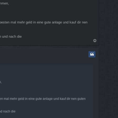
ommen,
esten mal mehr geld in eine gute anlage und kauf dir nen
h und nach die
N
a
c
h
o
b
e
n
n,
en mal mehr geld in eine gute anlage und kauf dir nen guten
nd nach die