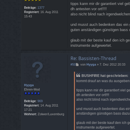
tipps kann mir dir garantiert viel
Beiträge:
1377
dh antesten vor ort!!!!
Registriert:
16. Aug 2011
also nicht blind nach irgendwelche
15:43
und musst auch bedenken das ein gu
guten anständigen günstigen bass d
glaub mit der beste kauf den ich g
instrumente aufgewertet.
Re: Bassisten-Thread
B
#50
von
Hyyga
»
7. Dez 2012 20:33
e
i
BUSHFIRE hat geschrieben:
t
kommt drauf an was du ausgeben ka
r
Hyyga
a
Ehren-Mod
tipps kann mir dir garantiert vie
g
dh antesten vor ort!!!!
also nicht blind nach irgendwelch
Beiträge:
969
Registriert:
14. Aug 2011
und musst auch bedenken das ein g
17:21
anständigen günstigen bass dazu (
Wohnort:
Zolwer/Luxemburg
glaub mit der beste kauf den ich 
instrumente aufgewertet.