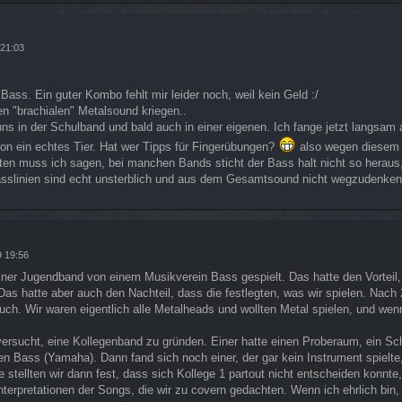
 21:03
Bass. Ein guter Kombo fehlt mir leider noch, weil kein Geld :/
en "brachialen" Metalsound kriegen..
uns in der Schulband und bald auch in einer eigenen. Ich fange jetzt langsam 
on ein echtes Tier. Hat wer Tipps für Fingerübungen?
also wegen diesem 
en muss ich sagen, bei manchen Bands sticht der Bass halt nicht so heraus
asslinien sind echt unsterblich und aus dem Gesamtsound nicht wegzudenken.
9 19:56
einer Jugendband von einem Musikverein Bass gespielt. Das hatte den Vorteil,
 Das hatte aber auch den Nachteil, dass die festlegten, was wir spielen. Nac
auch. Wir waren eigentlich alle Metalheads und wollten Metal spielen, und wen
versucht, eine Kollegenband zu gründen. Einer hatte einen Proberaum, ein Sc
nen Bass (Yamaha). Dann fand sich noch einer, der gar kein Instrument spielte
 stellten wir dann fest, dass sich Kollege 1 partout nicht entscheiden konnte
 Interpretationen der Songs, die wir zu covern gedachten. Wenn ich ehrlich bin,