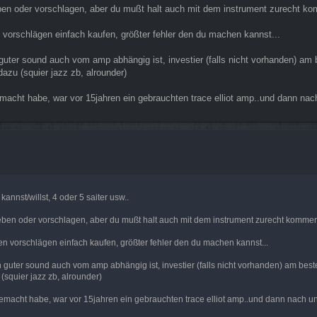
 geben oder vorschlagen, aber du mußt halt auch mit dem instrument zurecht k
n vorschlägen einfach kaufen, größter fehler den du machen kannst...
ter sound auch vom amp abhängig ist, investier (falls nicht vorhanden) am b
azu (squier jazz zb, alrounder)
emacht habe, war vor 15jahren ein gebrauchten trace elliot amp..und dann nac
nnst/willst, 4 oder 5 saiter usw..
l geben oder vorschlagen, aber du mußt halt auch mit dem instrument zurecht komme
en vorschlägen einfach kaufen, größter fehler den du machen kannst...
uter sound auch vom amp abhängig ist, investier (falls nicht vorhanden) am best
squier jazz zb, alrounder)
gemacht habe, war vor 15jahren ein gebrauchten trace elliot amp..und dann nach u