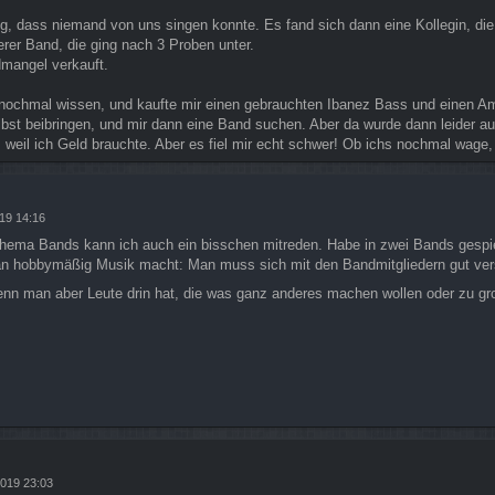
g, dass niemand von uns singen konnte. Es fand sich dann eine Kollegin, die
erer Band, die ging nach 3 Proben unter.
mangel verkauft.
 nochmal wissen, und kaufte mir einen gebrauchten Ibanez Bass und einen Am
elbst beibringen, und mir dann eine Band suchen. Aber da wurde dann leider au
weil ich Geld brauchte. Aber es fiel mir echt schwer! Ob ichs nochmal wage
19 14:16
Thema Bands kann ich auch ein bisschen mitreden. Habe in zwei Bands gespiel
hobbymäßig Musik macht: Man muss sich mit den Bandmitgliedern gut vers
n man aber Leute drin hat, die was ganz anderes machen wollen oder zu g
2019 23:03