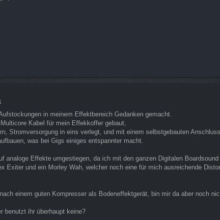
1
ar Aufstockungen in meinem Effektbereich Gedanken gemacht.
 Multicore Kabel für mein Effekkoffer gebaut,
rn, Stromversorgung in eins verlegt, und mit einem selbstgebauten Anschlus
aufbauen, was bei Gigs einiges entspannter macht.
auf analoge Effekte umgestiegen, da ich mit den ganzen Digitalen Boardsound 
 Exiter und ein Morley Wah, welcher noch eine für mich ausreichende Distori
e nach einem guten Kompresser als Bodeneffektgerät, bin mir da aber noch nich
er benutzt ihr überhaupt keine?