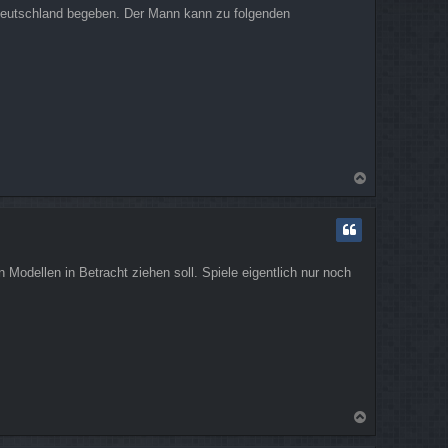
 Deutschland begeben. Der Mann kann zu folgenden
N
a
c
h
o
b
Modellen in Betracht ziehen soll. Spiele eigentlich nur noch
e
n
N
a