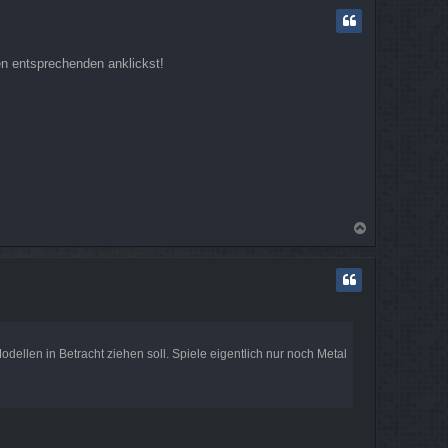
c
h
o
b
en entsprechenden anklickst!
e
n
N
a
c
h
o
b
e
n
ellen in Betracht ziehen soll. Spiele eigentlich nur noch Metal