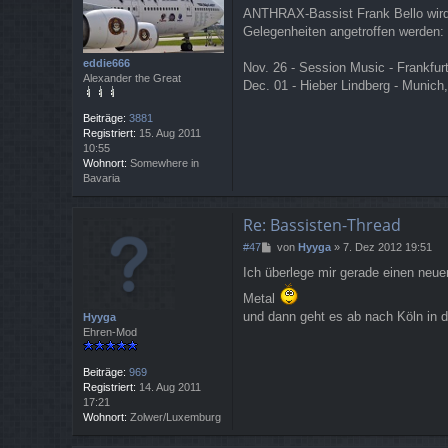
e
ANTHRAX-Bassist Frank Bello wird 
i
Gelegenheiten angetroffen werden:
t
r
a
eddie666
Nov. 26 - Session Music - Frankfu
g
Alexander the Great
Dec. 01 - Hieber Lindberg - Munic
Beiträge:
3881
Registriert:
15. Aug 2011
10:55
Wohnort:
Somewhere in
Bavaria
Re: Bassisten-Thread
B
#47
von
Hyyga
»
7. Dez 2012 19:51
e
Ich überlege mir gerade einen neue
i
t
Metal
r
und dann geht es ab nach Köln in 
Hyyga
a
Ehren-Mod
g
Beiträge:
969
Registriert:
14. Aug 2011
17:21
Wohnort:
Zolwer/Luxemburg