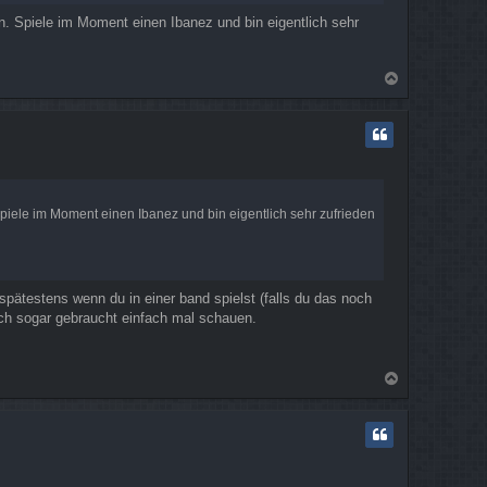
ben. Spiele im Moment einen Ibanez und bin eigentlich sehr
N
a
c
h
o
b
e
n
 Spiele im Moment einen Ibanez und bin eigentlich sehr zufrieden
..spätestens wenn du in einer band spielst (falls du das noch
ich sogar gebraucht einfach mal schauen.
N
a
c
h
o
b
e