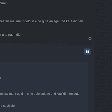
ommen,
esten mal mehr geld in eine gute anlage und kauf dir nen
h und nach die
N
a
c
h
o
b
e
n
n,
en mal mehr geld in eine gute anlage und kauf dir nen guten
nd nach die