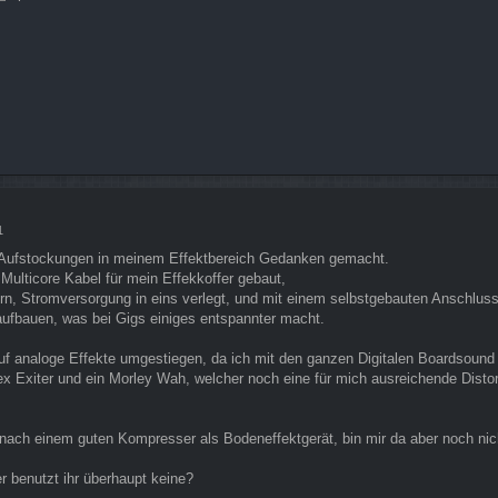
1
ar Aufstockungen in meinem Effektbereich Gedanken gemacht.
 Multicore Kabel für mein Effekkoffer gebaut,
rn, Stromversorgung in eins verlegt, und mit einem selbstgebauten Anschlus
aufbauen, was bei Gigs einiges entspannter macht.
auf analoge Effekte umgestiegen, da ich mit den ganzen Digitalen Boardsound 
 Exiter und ein Morley Wah, welcher noch eine für mich ausreichende Distori
e nach einem guten Kompresser als Bodeneffektgerät, bin mir da aber noch nich
er benutzt ihr überhaupt keine?