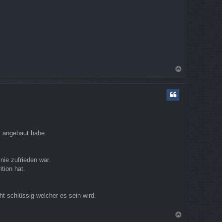
n
N
a
c
h
o
b
e
n
s angebaut habe.
nie zufrieden war.
tion hat.
t schlüssig welcher es sein wird.
N