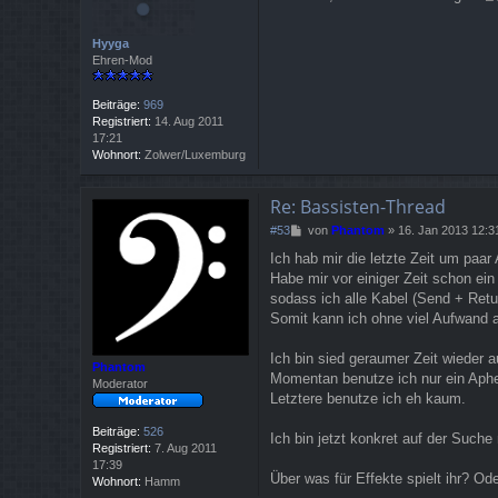
t
r
Hyyga
a
Ehren-Mod
g
Beiträge:
969
Registriert:
14. Aug 2011
17:21
Wohnort:
Zolwer/Luxemburg
Re: Bassisten-Thread
B
#53
von
Phantom
»
16. Jan 2013 12:3
e
Ich hab mir die letzte Zeit um pa
i
Habe mir vor einiger Zeit schon ein
t
r
sodass ich alle Kabel (Send + Retu
a
Somit kann ich ohne viel Aufwand 
g
Ich bin sied geraumer Zeit wieder 
Phantom
Momentan benutze ich nur ein Aphex
Moderator
Letztere benutze ich eh kaum.
Beiträge:
526
Ich bin jetzt konkret auf der Such
Registriert:
7. Aug 2011
17:39
Über was für Effekte spielt ihr? Od
Wohnort:
Hamm