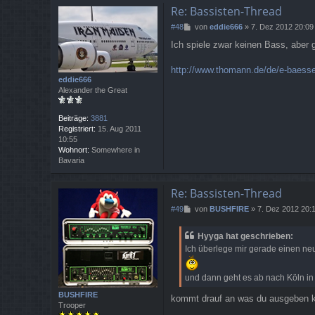
Re: Bassisten-Thread
B
#48
von
eddie666
»
7. Dez 2012 20:09
e
Ich spiele zwar keinen Bass, aber 
i
t
r
http://www.thomann.de/de/e-baesse
a
eddie666
g
Alexander the Great
Beiträge:
3881
Registriert:
15. Aug 2011
10:55
Wohnort:
Somewhere in
Bavaria
Re: Bassisten-Thread
B
#49
von
BUSHFIRE
»
7. Dez 2012 20:
e
i
Hyyga hat geschrieben:
t
Ich überlege mir gerade einen neu
r
a
g
und dann geht es ab nach Köln in
BUSHFIRE
kommt drauf an was du ausgeben kan
Trooper