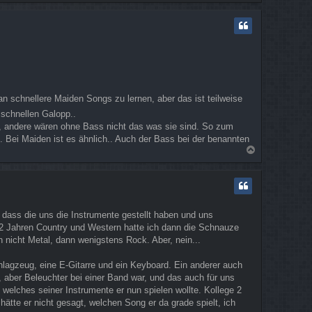
a
c
h
o
b
e
n
an schnellere Maiden Songs zu lernen, aber das ist teilweise
schnellen Galopp..
, andere wären ohne Bass nicht das was sie sind. So zum
 Bei Maiden ist es ähnlich.. Auch der Bass bei der benannten
N
a
c
h
o
b
 dass die uns die Instrumente gestellt haben und uns
e
h 2 Jahren Country und Western hatte ich dann die Schnauze
n
n nicht Metal, dann wenigstens Rock. Aber, nein...
hlagzeug, eine E-Gitarre und ein Keyboard. Ein anderer auch
, aber Beleuchter bei einer Band war, und das auch für uns
, welches seiner Instrumente er nun spielen wollte. Kollege 2
 hätte er nicht gesagt, welchen Song er da grade spielt, ich