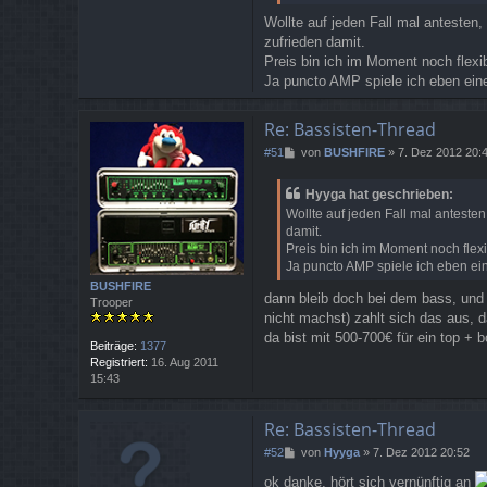
Wollte auf jeden Fall mal antesten,
zufrieden damit.
Preis bin ich im Moment noch flexi
Ja puncto AMP spiele ich eben eine
Re: Bassisten-Thread
B
#51
von
BUSHFIRE
»
7. Dez 2012 20:
e
i
Hyyga hat geschrieben:
t
Wollte auf jeden Fall mal antesten
r
damit.
a
Preis bin ich im Moment noch flex
g
Ja puncto AMP spiele ich eben ein
BUSHFIRE
dann bleib doch bei dem bass, und in
Trooper
nicht machst) zahlt sich das aus, 
da bist mit 500-700€ für ein top + 
Beiträge:
1377
Registriert:
16. Aug 2011
15:43
Re: Bassisten-Thread
B
#52
von
Hyyga
»
7. Dez 2012 20:52
e
ok danke, hört sich vernünftig an
i