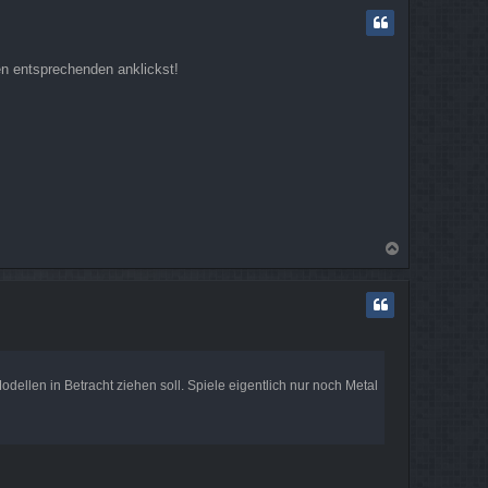
c
h
o
b
en entsprechenden anklickst!
e
n
N
a
c
h
o
b
e
n
ellen in Betracht ziehen soll. Spiele eigentlich nur noch Metal