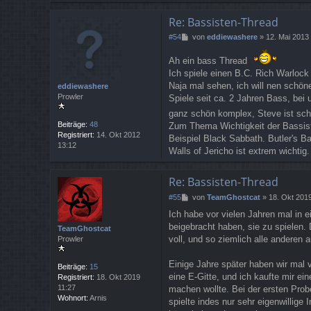
Re: Bassisten-Thread
B
#54
von
eddiewashere
»
12. Mai 2013
e
i
Ah ein bass Thread
t
Ich spiele einen B.C. Rich Warlock 
r
Naja mal sehen, ich will nen schön
eddiewashere
a
Prowler
Spiele seit ca. 2 Jahren Bass, bei 
g
ganz schön komplex, Steve ist sch
Beiträge:
48
Zum Thema Wichtigkeit der Bassist
Registriert:
14. Okt 2012
Beispiel Black Sabbath. Butler's B
13:12
Walls of Jericho ist extrem wichtig.
Re: Bassisten-Thread
B
#55
von
TeamGhostcat
»
18. Okt 201
e
Ich habe vor vielen Jahren mal in 
i
beigebracht haben, sie zu spielen.
t
TeamGhostcat
r
voll, und so ziemlich alle anderen 
Prowler
a
g
Einige Jahre später haben wir mal 
Beiträge:
15
eine E-Gitte, und ich kaufte mir ei
Registriert:
18. Okt 2019
11:27
machen wollte. Bei der ersten Probe
Wohnort:
Arnis
spielte indes nur sehr eigenwillige