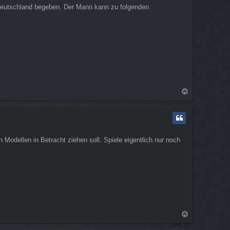
 Deutschland begeben. Der Mann kann zu folgenden
N
a
c
h
o
b
Modellen in Betracht ziehen soll. Spiele eigentlich nur noch
e
n
N
a