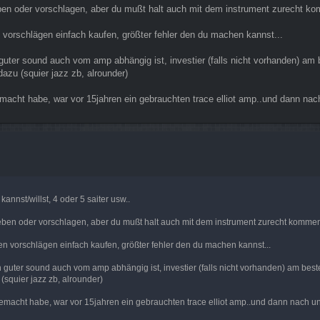
 geben oder vorschlagen, aber du mußt halt auch mit dem instrument zurecht k
n vorschlägen einfach kaufen, größter fehler den du machen kannst...
ter sound auch vom amp abhängig ist, investier (falls nicht vorhanden) am b
azu (squier jazz zb, alrounder)
emacht habe, war vor 15jahren ein gebrauchten trace elliot amp..und dann nac
nnst/willst, 4 oder 5 saiter usw..
l geben oder vorschlagen, aber du mußt halt auch mit dem instrument zurecht komme
en vorschlägen einfach kaufen, größter fehler den du machen kannst...
uter sound auch vom amp abhängig ist, investier (falls nicht vorhanden) am best
squier jazz zb, alrounder)
gemacht habe, war vor 15jahren ein gebrauchten trace elliot amp..und dann nach u