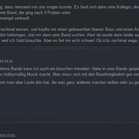
g, dass niemand von uns singen konnte. Es fand sich dann eine Kollegin, die
erer Band, die ging nach 3 Proben unter.
mangel verkauft.
 nochmal wissen, und kaufte mir einen gebrauchten Ibanez Bass und einen Am
elbst beibringen, und mir dann eine Band suchen. Aber da wurde dann leider au
weil ich Geld brauchte. Aber es fiel mir echt schwer! Ob ichs nochmal wage
19 14:16
Thema Bands kann ich auch ein bisschen mitreden. Habe in zwei Bands gespiel
hobbymäßig Musik macht: Man muss sich mit den Bandmitgliedern gut vers
n man aber Leute drin hat, die was ganz anderes machen wollen oder zu g
2019 23:03