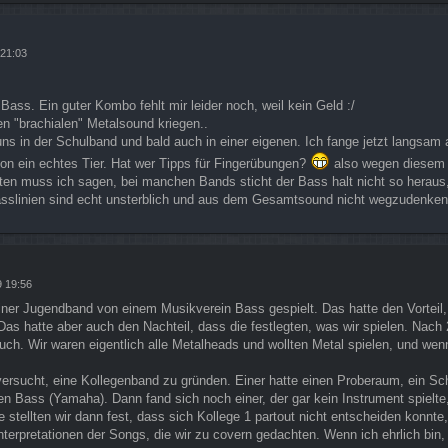
 21:03
Bass. Ein guter Kombo fehlt mir leider noch, weil kein Geld :/
en "brachialen" Metalsound kriegen..
uns in der Schulband und bald auch in einer eigenen. Ich fange jetzt langsam 
on ein echtes Tier. Hat wer Tipps für Fingerübungen?
also wegen diesem 
en muss ich sagen, bei manchen Bands sticht der Bass halt nicht so heraus
asslinien sind echt unsterblich und aus dem Gesamtsound nicht wegzudenken.
9 19:56
einer Jugendband von einem Musikverein Bass gespielt. Das hatte den Vorteil,
 Das hatte aber auch den Nachteil, dass die festlegten, was wir spielen. Nac
auch. Wir waren eigentlich alle Metalheads und wollten Metal spielen, und wen
versucht, eine Kollegenband zu gründen. Einer hatte einen Proberaum, ein Sc
nen Bass (Yamaha). Dann fand sich noch einer, der gar kein Instrument spielte
 stellten wir dann fest, dass sich Kollege 1 partout nicht entscheiden konnte
 Interpretationen der Songs, die wir zu covern gedachten. Wenn ich ehrlich bin,