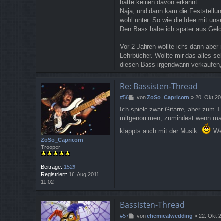
hätte keinen davon erkannt.
Naja, und dann kam die Feststellun
wohl unter. So wie die Idee mit uns
Den Bass habe ich später aus Geld
Vor 2 Jahren wollte ichs dann aber
Lehrbücher. Wollte mir das alles s
diesen Bass irgendwann verkaufen, 
Re: Bassisten-Thread
B
#56
von
ZoSo_Capricorn
»
20. Okt 20
e
Ich spiele zwar Gitarre, aber zum 
i
mitgenommen, zumindest wenn man 
t
r
klappts auch mit der Musik.
Wen
a
ZoSo_Capricorn
g
Trooper
Beiträge:
1529
Registriert:
16. Aug 2011
11:02
Bassisten-Thread
B
#57
von
chemicalwedding
»
22. Okt 