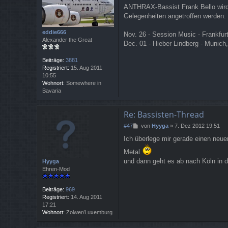
e
ANTHRAX-Bassist Frank Bello wird 
i
Gelegenheiten angetroffen werden:
t
r
a
eddie666
Nov. 26 - Session Music - Frankfu
g
Alexander the Great
Dec. 01 - Hieber Lindberg - Munic
Beiträge:
3881
Registriert:
15. Aug 2011
10:55
Wohnort:
Somewhere in
Bavaria
Re: Bassisten-Thread
B
#47
von
Hyyga
»
7. Dez 2012 19:51
e
Ich überlege mir gerade einen neue
i
t
Metal
r
und dann geht es ab nach Köln in 
Hyyga
a
Ehren-Mod
g
Beiträge:
969
Registriert:
14. Aug 2011
17:21
Wohnort:
Zolwer/Luxemburg