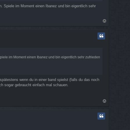
ben. Spiele im Moment einen Ibanez und bin eigentlich sehr
N
a
c
h
o
b
e
n
 Spiele im Moment einen Ibanez und bin eigentlich sehr zufrieden
..spätestens wenn du in einer band spielst (falls du das noch
ich sogar gebraucht einfach mal schauen.
N
a
c
h
o
b
e