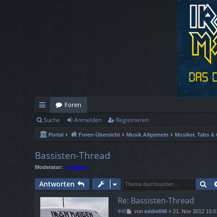
Foren
Suche
Anmelden
Registrieren
ch
Portal
Foren-Übersicht
Musik Allgemein
Musiker, Tabs & 
ne
llz
Bassisten-Thread
Moderator:
Phantom
ug
Su
Antworten
rif
Re: Bassisten-Thread
f
B
#46
von
eddie666
»
21. Nov 2012 15:0