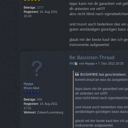
tipps kann mir dir garantiert viel
Beiträge:
1377
dh antesten vor ort!!!!
Registriert:
16. Aug 2011
also nicht blind nach irgendwelche
15:43
und musst auch bedenken das ein gu
guten anständigen günstigen bass d
glaub mit der beste kauf den ich g
instrumente aufgewertet.
Re: Bassisten-Thread
B
#50
von
Hyyga
»
7. Dez 2012 20:33
e
i
BUSHFIRE hat geschrieben:
t
kommt drauf an was du ausgeben ka
r
Hyyga
a
Ehren-Mod
tipps kann mir dir garantiert vie
g
dh antesten vor ort!!!!
also nicht blind nach irgendwelch
Beiträge:
969
Registriert:
14. Aug 2011
und musst auch bedenken das ein g
17:21
anständigen günstigen bass dazu (
Wohnort:
Zolwer/Luxemburg
glaub mit der beste kauf den ich 
instrumente aufgewertet.