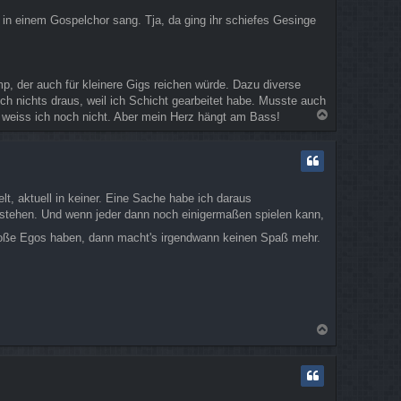
 in einem Gospelchor sang. Tja, da ging ihr schiefes Gesinge
p, der auch für kleinere Gigs reichen würde. Dazu diverse
ch nichts draus, weil ich Schicht gearbeitet habe. Musste auch
N
, weiss ich noch nicht. Aber mein Herz hängt am Bass!
a
c
h
o
b
t, aktuell in keiner. Eine Sache habe ich daraus
e
tehen. Und wenn jeder dann noch einigermaßen spielen kann,
n
roße Egos haben, dann macht's irgendwann keinen Spaß mehr.
N
a
c
h
o