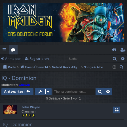
Such
Anmelden
Registrieren
ch
or
n
eg
S
Portal
Foren-Übersicht
Metal & Rock Allgemein
Songs & Alben Spezial
ne
en
m
ist
u
IQ - Dominion
llz
el
rie
c
Moderator:
Chewie
h
ug
de
re
Suche
Erweiter
Antworten
e
rif
n
n
5 Beiträge • Seite
1
von
1
f
John Wayne
Clansman
IQ - Dominion