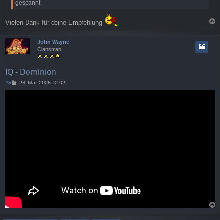
gespannt.
a
g
Vielen Dank für deine Empfehlung
a
c
John Wayne
h
Clansman
o
b
e
IQ - Dominion
n
B
#5
28. Mär 2025 12:02
e
i
t
r
a
g
a