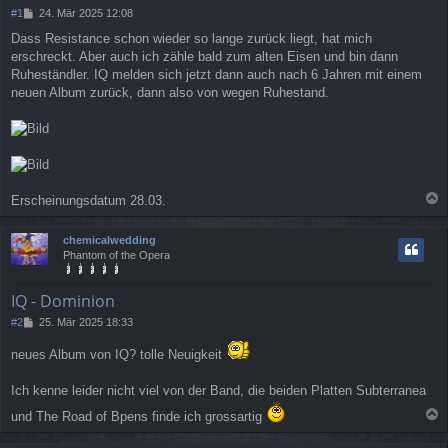
B
#1
24. Mär 2025 12:08
e
Dass Resistance schon wieder so lange zurück liegt, hat mich
i
erschreckt. Aber auch ich zähle bald zum alten Eisen und bin dann
t
r
Ruheständler. IQ melden sich jetzt dann auch nach 6 Jahren mit einem
a
neuen Album zurück, dann also von wegen Ruhestand.
g
Erscheinungsdatum 28.03.
a
c
chemicalwedding
h
Phantom of the Opera
o
b
e
IQ - Dominion
n
B
#2
25. Mär 2025 18:33
e
i
neues Album von IQ? tolle Neuigkeit
t
r
Ich kenne leider nicht viel von der Band, die beiden Platten Subterranea
a
g
und The Road of Bpens finde ich grossartig
a
c