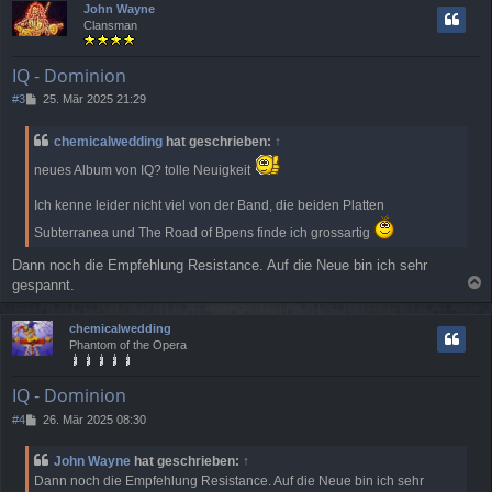
John Wayne
h
Clansman
o
b
e
IQ - Dominion
n
B
#3
25. Mär 2025 21:29
e
i
chemicalwedding
hat geschrieben:
↑
t
r
neues Album von IQ? tolle Neuigkeit
a
g
Ich kenne leider nicht viel von der Band, die beiden Platten
Subterranea und The Road of Bpens finde ich grossartig
Dann noch die Empfehlung Resistance. Auf die Neue bin ich sehr
gespannt.
a
c
chemicalwedding
h
Phantom of the Opera
o
b
e
IQ - Dominion
n
B
#4
26. Mär 2025 08:30
e
i
John Wayne
hat geschrieben:
↑
t
Dann noch die Empfehlung Resistance. Auf die Neue bin ich sehr
r