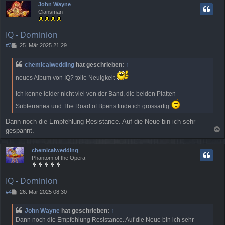
John Wayne
h
Clansman
o
b
e
IQ - Dominion
n
B
#3
25. Mär 2025 21:29
e
i
chemicalwedding
hat geschrieben:
↑
t
r
neues Album von IQ? tolle Neuigkeit
a
g
Ich kenne leider nicht viel von der Band, die beiden Platten
Subterranea und The Road of Bpens finde ich grossartig
Dann noch die Empfehlung Resistance. Auf die Neue bin ich sehr
gespannt.
a
c
chemicalwedding
h
Phantom of the Opera
o
b
e
IQ - Dominion
n
B
#4
26. Mär 2025 08:30
e
i
John Wayne
hat geschrieben:
↑
t
Dann noch die Empfehlung Resistance. Auf die Neue bin ich sehr
r