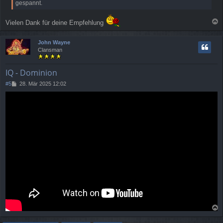
gespannt.
a
g
Vielen Dank für deine Empfehlung
a
c
John Wayne
h
Clansman
o
b
e
IQ - Dominion
n
B
#5
28. Mär 2025 12:02
e
i
t
r
a
g
a