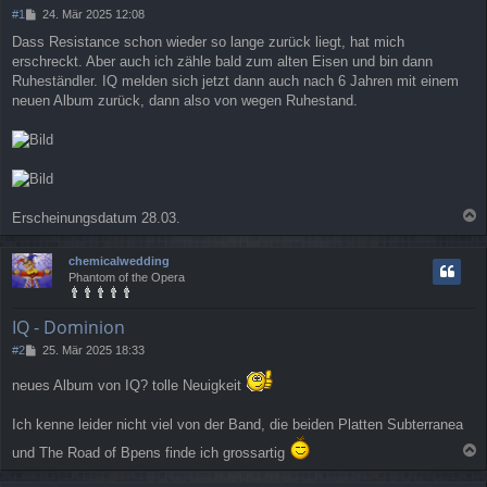
B
#1
24. Mär 2025 12:08
e
Dass Resistance schon wieder so lange zurück liegt, hat mich
i
erschreckt. Aber auch ich zähle bald zum alten Eisen und bin dann
t
r
Ruheständler. IQ melden sich jetzt dann auch nach 6 Jahren mit einem
a
neuen Album zurück, dann also von wegen Ruhestand.
g
Erscheinungsdatum 28.03.
a
c
chemicalwedding
h
Phantom of the Opera
o
b
e
IQ - Dominion
n
B
#2
25. Mär 2025 18:33
e
i
neues Album von IQ? tolle Neuigkeit
t
r
Ich kenne leider nicht viel von der Band, die beiden Platten Subterranea
a
g
und The Road of Bpens finde ich grossartig
a
c