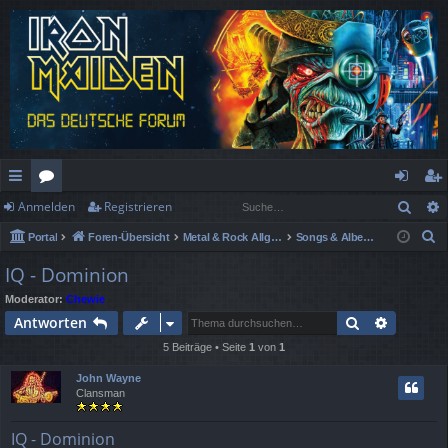
Such
Anmelden
Registrieren
ch
or
n
eg
S
Portal
Foren-Übersicht
Metal & Rock Allgemein
Songs & Alben Spezial
ne
en
m
ist
u
IQ - Dominion
llz
el
rie
c
Moderator:
Chewie
h
ug
de
re
Suche
Erweiter
Antworten
e
rif
n
n
5 Beiträge • Seite
1
von
1
f
John Wayne
Clansman
IQ - Dominion