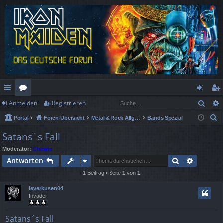
Such
Anmelden
Registrieren
ch
or
n
eg
S
Portal
Foren-Übersicht
Metal & Rock Allgemein
Bands Spezial
ne
en
m
ist
u
Satans´s Fall
llz
el
rie
c
Moderator:
Chewie
h
ug
de
re
Suche
Erweiter
Antworten
e
rif
n
n
1 Beitrag • Seite
1
von
1
f
leverkusen04
Invader
Satans´s Fall