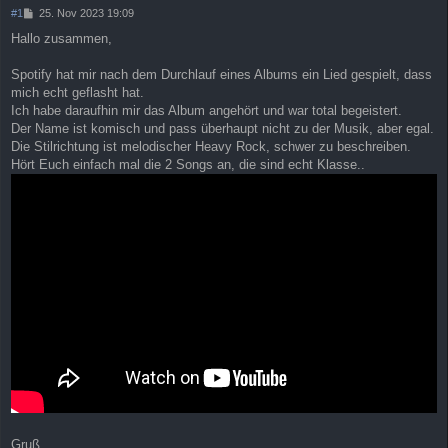
B
#1
25. Nov 2023 19:09
e
Hallo zusammen,
i
t
r
Spotify hat mir nach dem Durchlauf eines Albums ein Lied gespielt, dass
a
mich echt geflasht hat.
g
Ich habe daraufhin mir das Album angehört und war total begeistert.
Der Name ist komisch und pass überhaupt nicht zu der Musik, aber egal.
Die Stilrichtung ist melodischer Heavy Rock, schwer zu beschreiben.
Hört Euch einfach mal die 2 Songs an, die sind echt Klasse..
Gruß