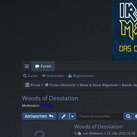
Foren
Suche
Anmelden
Registrieren
ch
Portal
Foren-Übersicht
Metal & Rock Allgemein
Bands Sp
ne
llz
Woods of Desolation
Moderator:
Chewie
ug
Su
Antworten
rif
Woods of Desolation
f
B
#1
von
Orkboss
»
13. Okt 2022 21:19