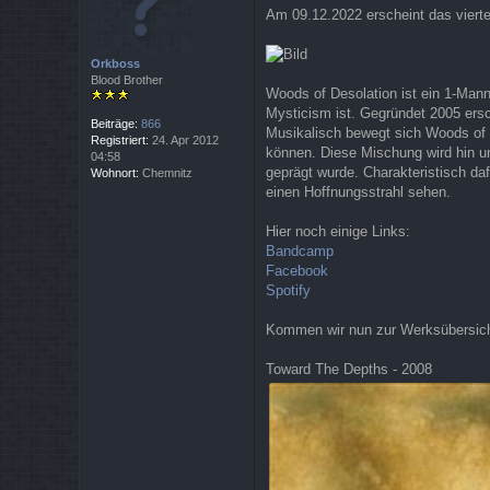
e
Am 09.12.2022 erscheint das vierte
i
t
r
Orkboss
a
Blood Brother
g
Woods of Desolation ist ein 1-Mann
Mysticism ist. Gegründet 2005 ersc
Beiträge:
866
Musikalisch bewegt sich Woods of 
Registriert:
24. Apr 2012
können. Diese Mischung wird hin un
04:58
geprägt wurde. Charakteristisch daf
Wohnort:
Chemnitz
einen Hoffnungsstrahl sehen.
Hier noch einige Links:
Bandcamp
Facebook
Spotify
Kommen wir nun zur Werksübersich
Toward The Depths - 2008