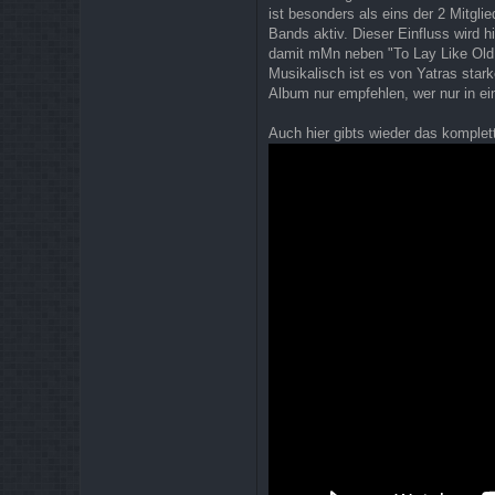
ist besonders als eins der 2 Mitgl
Bands aktiv. Dieser Einfluss wird h
damit mMn neben "To Lay Like Old
Musikalisch ist es von Yatras stark
Album nur empfehlen, wer nur in e
Auch hier gibts wieder das komple