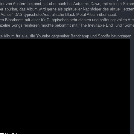
ieder von Austere bekannt, ist aber auch bei Autumn's Dawn, mit seinem Solo
ier spürbar, das Album wird gerne als spiritueller Nachfolger des aktuell letz
 Ashes" DAS typischste Australische Black Metal Album überhaupt.
en Blastbeats mit einer für D. typischen sehr dichten und hoffnungsvollen At
inzelne Songs reinhören möchte bekommt mit "The Inevitable End" und "Some
tte Album für alle, die Youtube gegenüber Bandcamp und Spotify bevorzugen.