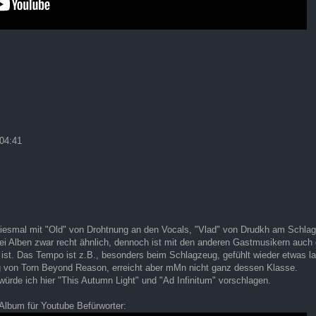
 04:41
iesmal mit "Old" von Drohtnung an den Vocals, "Vlad" von Drudkh am Schla
ei Alben zwar recht ähnlich, dennoch ist mit den anderen Gastmusikern auch e
ist. Das Tempo ist z.B., besonders beim Schlagzeug, gefühlt wieder etwas la
g von Torn Beyond Reason, erreicht aber mMn nicht ganz dessen Klasse.
würde ich hier "This Autumn Light" und "Ad Infinitum" vorschlagen.
 Album für Youtube Befürworter: