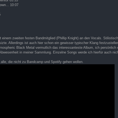
mentor 05:53
own... 10:07
5
 einem zweiten festen Bandmitglied (Phillip Knight) an den Vocals. Stilistis
izte. Allerdings ist auch hier schon ein gewisser typischer Klang festzustell
ospheric Black Metal vermutlich das interessanteste Album, ich persönlich 
 Abwesenheit in meiner Sammlung. Einzelne Songs werde ich hierfür auch nic
 alle, die nicht zu Bandcamp und Spotify gehen wollen.