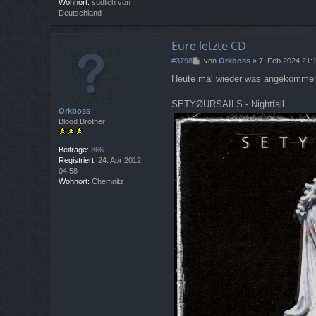
Wohnort:
südlich von
Deutschland
Eure letzte CD
B
#3798
von
Orkboss
»
7. Feb 2024 21:
e
Heute mal wieder was angekomme
i
t
r
SETYØURSAILS - Nightfall
Orkboss
a
Blood Brother
g
Beiträge:
866
Registriert:
24. Apr 2012
04:58
Wohnort:
Chemnitz