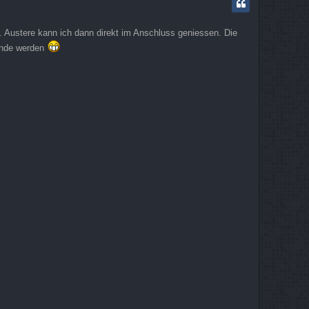
h
o
b
 Austere kann ich dann direkt im Anschluss geniessen. Die
e
n
ende werden