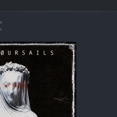
15
n: