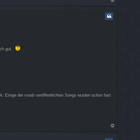
N
a
c
h
o
b
e
n
ich gut.
ck. Einige der vorab veröffentlichten Songs wurden schon fast
N
a
c