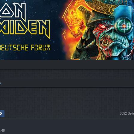
s
che
Erweiterte Suche
3852 Bei
5:48