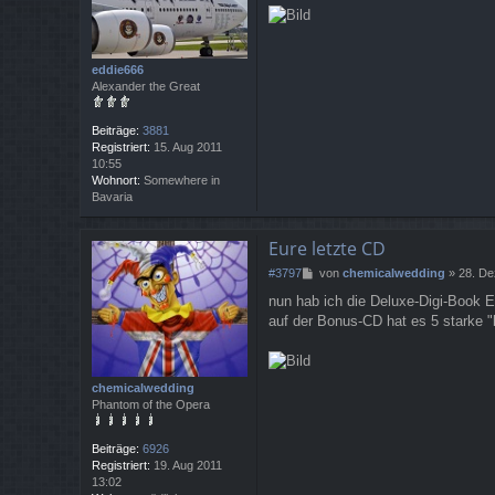
e
i
t
r
a
eddie666
g
Alexander the Great
Beiträge:
3881
Registriert:
15. Aug 2011
10:55
Wohnort:
Somewhere in
Bavaria
Eure letzte CD
B
#3797
von
chemicalwedding
»
28. De
e
nun hab ich die Deluxe-Digi-Book E
i
auf der Bonus-CD hat es 5 starke 
t
r
a
g
chemicalwedding
Phantom of the Opera
Beiträge:
6926
Registriert:
19. Aug 2011
13:02