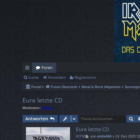
Foren
Suche
Anmelden
Registrieren
ch
Portal
Foren-Übersicht
Metal & Rock Allgemein
Sonstige
ne
llz
Eure letzte CD
Moderator:
Chewie
ug
Su
Antworten
rif
Eure letzte CD
f
B
#3796
von
eddie666
»
19. Dez 2023 1