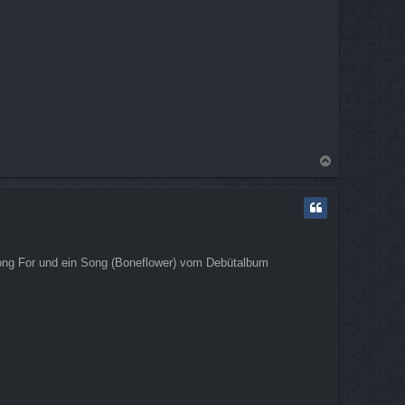
N
a
c
h
o
b
e
 Long For und ein Song (Boneflower) vom Debütalbum
n