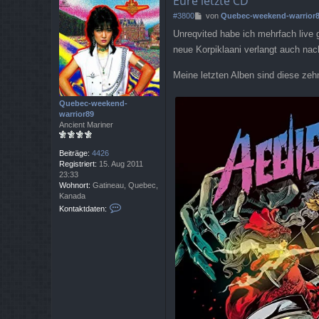
Eure letzte CD
B
#3800
von
Quebec-weekend-warrior
e
Unreqvited habe ich mehrfach live
i
t
neue Korpiklaani verlangt auch n
r
a
Meine letzten Alben sind diese zehn
g
Quebec-weekend-
warrior89
Ancient Mariner
Beiträge:
4426
Registriert:
15. Aug 2011
23:33
Wohnort:
Gatineau, Quebec,
Kanada
K
Kontaktdaten:
o
n
t
a
k
t
d
a
t
e