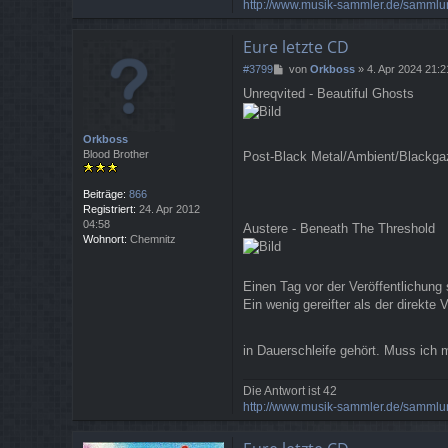
http://www.musik-sammler.de/sammlu
Eure letzte CD
B
#3799
von
Orkboss
»
4. Apr 2024 21:2
e
Unreqvited - Beautiful Ghosts
i
t
r
Orkboss
a
Blood Brother
Post-Black Metal/Ambient/Blackgaze
g
Beiträge:
866
Registriert:
24. Apr 2012
04:58
Austere - Beneath The Threshold
Wohnort:
Chemnitz
Einen Tag vor der Veröffentlichun
Ein wenig gereifter als der direkte
in Dauerschleife gehört. Muss ich
Die Antwort ist 42
http://www.musik-sammler.de/sammlu