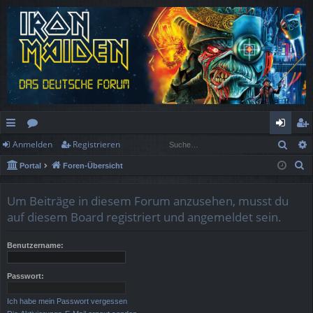
Such
Anmelden
Registrieren
ch
or
n
eg
S
Portal
Foren-Übersicht
ne
en
m
ist
u
llz
el
rie
c
Um Beiträge in diesem Forum anzusehen, musst du
h
ug
de
re
auf diesem Board registriert und angemeldet sein.
e
rif
n
n
Benutzername:
f
Passwort:
Ich habe mein Passwort vergessen