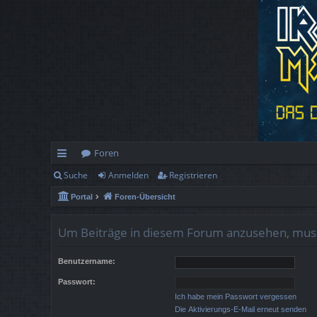
Foren
Suche
Anmelden
Registrieren
ch
Portal
Foren-Übersicht
ne
llz
Um Beiträge in diesem Forum anzusehen, musst
ug
Benutzername:
rif
Passwort:
f
Ich habe mein Passwort vergessen
Die Aktivierungs-E-Mail erneut senden