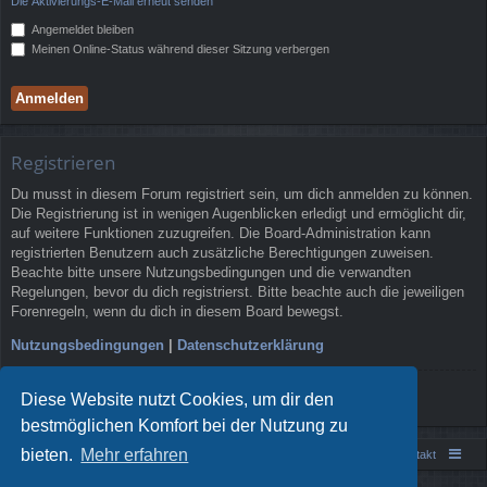
Die Aktivierungs-E-Mail erneut senden
Angemeldet bleiben
Meinen Online-Status während dieser Sitzung verbergen
Registrieren
Du musst in diesem Forum registriert sein, um dich anmelden zu können.
Die Registrierung ist in wenigen Augenblicken erledigt und ermöglicht dir,
auf weitere Funktionen zuzugreifen. Die Board-Administration kann
registrierten Benutzern auch zusätzliche Berechtigungen zuweisen.
Beachte bitte unsere Nutzungsbedingungen und die verwandten
Regelungen, bevor du dich registrierst. Bitte beachte auch die jeweiligen
Forenregeln, wenn du dich in diesem Board bewegst.
Nutzungsbedingungen
|
Datenschutzerklärung
Registrieren
Diese Website nutzt Cookies, um dir den
bestmöglichen Komfort bei der Nutzung zu
bieten.
Mehr erfahren
Portal
Foren-Übersicht
Kontakt