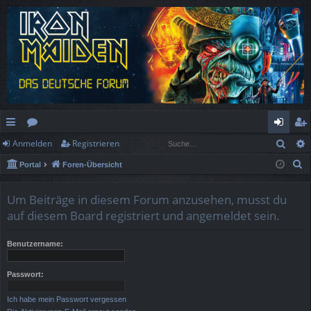
Such
Anmelden
Registrieren
ch
or
n
eg
S
Portal
Foren-Übersicht
ne
en
m
ist
u
llz
el
rie
c
Um Beiträge in diesem Forum anzusehen, musst du
h
ug
de
re
auf diesem Board registriert und angemeldet sein.
e
rif
n
n
Benutzername:
f
Passwort:
Ich habe mein Passwort vergessen