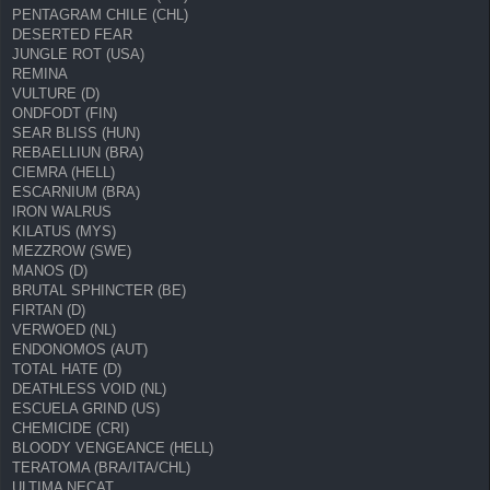
PENTAGRAM CHILE (CHL)
DESERTED FEAR
JUNGLE ROT (USA)
REMINA
VULTURE (D)
ONDFODT (FIN)
SEAR BLISS (HUN)
REBAELLIUN (BRA)
CIEMRA (HELL)
ESCARNIUM (BRA)
IRON WALRUS
KILATUS (MYS)
MEZZROW (SWE)
MANOS (D)
BRUTAL SPHINCTER (BE)
FIRTAN (D)
VERWOED (NL)
ENDONOMOS (AUT)
TOTAL HATE (D)
DEATHLESS VOID (NL)
ESCUELA GRIND (US)
CHEMICIDE (CRI)
BLOODY VENGEANCE (HELL)
TERATOMA (BRA/ITA/CHL)
ULTIMA NECAT