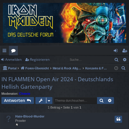
Such
Anmelden
Registrieren
ch
or
n
eg
S
Portal
Foren-Übersicht
Metal & Rock Allgemein
Konzerte & Festivals
ne
en
m
ist
u
IN FLAMMEN Open Air 2024 - Deutschlands
llz
el
rie
c
Hellish Gartenparty
h
ug
de
re
e
Moderator:
Chewie
rif
n
n
Suche
Erweiter
Antworten
f
1 Beitrag • Seite
1
von
1
Hate-Blood-Murder
Prowler