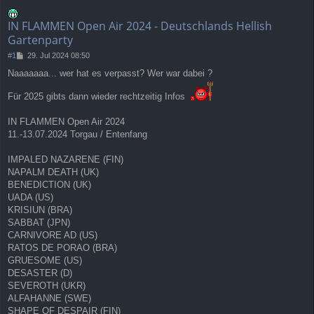
IN FLAMMEN Open Air 2024 - Deutschlands Hellish
Gartenparty
B
#1
29. Jul 2024 08:50
e
Naaaaaaa... wer hat es verpasst? Wer war dabei ?
i
t
Für 2025 gibts dann wieder rechtzeitig Infos
r
a
g
IN FLAMMEN Open Air 2024
11.-13.07.2024 Torgau / Entenfang
IMPALED NAZARENE (FIN)
NAPALM DEATH (UK)
BENEDICTION (UK)
UADA (US)
KRISIUN (BRA)
SABBAT (JPN)
CARNIVORE AD (US)
RATOS DE PORAO (BRA)
GRUESOME (US)
DESASTER (D)
SEVEROTH (UKR)
ALFAHANNE (SWE)
SHAPE OF DESPAIR (FIN)