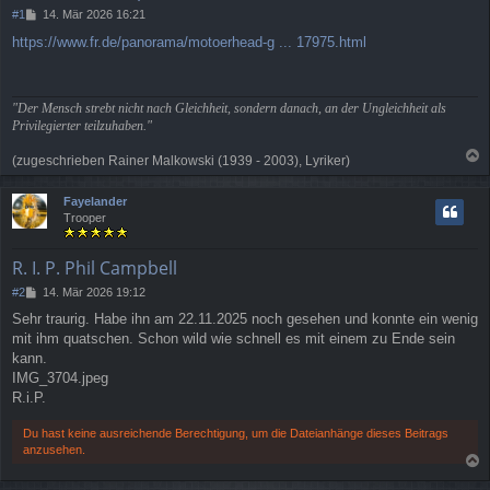
B
#1
14. Mär 2026 16:21
e
https://www.fr.de/panorama/motoerhead-g ... 17975.html
i
t
r
a
"Der Mensch strebt nicht nach Gleichheit, sondern danach, an der Ungleichheit als
g
Privilegierter teilzuhaben."
(zugeschrieben Rainer Malkowski (1939 - 2003), Lyriker)
a
c
Fayelander
h
Trooper
o
b
e
R. I. P. Phil Campbell
n
B
#2
14. Mär 2026 19:12
e
Sehr traurig. Habe ihn am 22.11.2025 noch gesehen und konnte ein wenig
i
mit ihm quatschen. Schon wild wie schnell es mit einem zu Ende sein
t
r
kann.
a
IMG_3704.jpeg
g
R.i.P.
Du hast keine ausreichende Berechtigung, um die Dateianhänge dieses Beitrags
anzusehen.
a