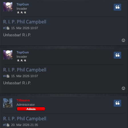
c
TopGun
h
Invader
o
b
e
R. I. P. Phil Campbell
n
B
#3
15. Mär 2026 10:07
e
Unfassbar! R.i.P.
i
t
a
r
a
c
TopGun
g
h
Invader
o
b
e
R. I. P. Phil Campbell
n
B
#4
15. Mär 2026 10:07
e
Unfassbar! R.i.P.
i
t
a
r
a
c
Tillmann
g
h
Administrator
o
b
e
R. I. P. Phil Campbell
n
B
#5
20. Mär 2026 21:35