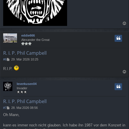
a
c
eddie666
h
Alexander the Great
o
b
e
R. I. P. Phil Campbell
n
B
#6
29. Mär 2026 10:25
e
i
R.I.P.
t
a
r
a
c
leverkusen04
g
h
Invader
o
b
e
R. I. P. Phil Campbell
n
B
#7
28. Mai 2026 08:56
e
Oh Mann,
i
t
r
kann es immer noch nicht glauben. Ich habe ihn 1987 vor dem Konzert in
a