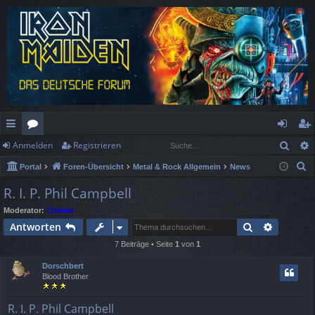
Such
Anmelden
Registrieren
ch
or
n
eg
S
Portal
Foren-Übersicht
Metal & Rock Allgemein
News
ne
en
m
ist
u
R. I. P. Phil Campbell
llz
el
rie
c
Moderator:
Chewie
h
ug
de
re
Suche
Erweiter
Antworten
e
rif
n
n
7 Beiträge • Seite
1
von
1
f
Dorschbert
Blood Brother
R. I. P. Phil Campbell