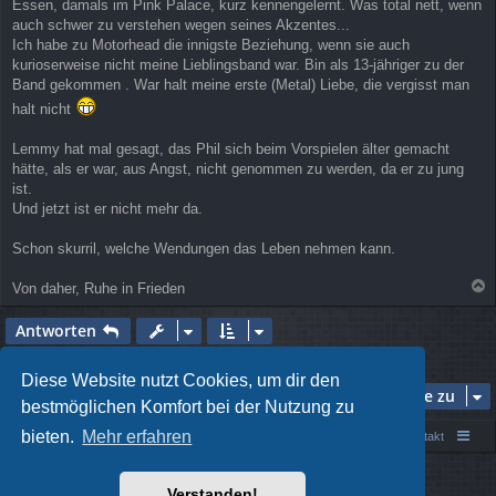
Essen, damals im Pink Palace, kurz kennengelernt. Was total nett, wenn
g
auch schwer zu verstehen wegen seines Akzentes...
Ich habe zu Motorhead die innigste Beziehung, wenn sie auch
kurioserweise nicht meine Lieblingsband war. Bin als 13-jähriger zu der
Band gekommen . War halt meine erste (Metal) Liebe, die vergisst man
halt nicht
Lemmy hat mal gesagt, das Phil sich beim Vorspielen älter gemacht
hätte, als er war, aus Angst, nicht genommen zu werden, da er zu jung
ist.
Und jetzt ist er nicht mehr da.
Schon skurril, welche Wendungen das Leben nehmen kann.
Von daher, Ruhe in Frieden
a
c
Antworten
h
o
7 Beiträge • Seite
1
von
1
b
Diese Website nutzt Cookies, um dir den
e
Gehe zu
bestmöglichen Komfort bei der Nutzung zu
n
bieten.
Mehr erfahren
Portal
Foren-Übersicht
Kontakt
Powered by
phpBB
® Forum Software © phpBB Limited
Verstanden!
Style von
Arty
- phpBB 3.3 von MrGaby