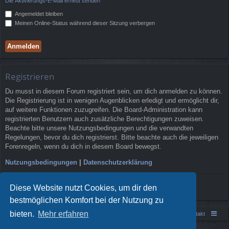
Die Aktivierungs-E-Mail erneut senden
Angemeldet bleiben
Meinen Online-Status während dieser Sitzung verbergen
Registrieren
Du musst in diesem Forum registriert sein, um dich anmelden zu können.
Die Registrierung ist in wenigen Augenblicken erledigt und ermöglicht dir,
auf weitere Funktionen zuzugreifen. Die Board-Administration kann
registrierten Benutzern auch zusätzliche Berechtigungen zuweisen.
Beachte bitte unsere Nutzungsbedingungen und die verwandten
Regelungen, bevor du dich registrierst. Bitte beachte auch die jeweiligen
Forenregeln, wenn du dich in diesem Board bewegst.
Nutzungsbedingungen
|
Datenschutzerklärung
Registrieren
Diese Website nutzt Cookies, um dir den
bestmöglichen Komfort bei der Nutzung zu
bieten.
Mehr erfahren
Portal
Foren-Übersicht
Kontakt