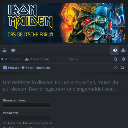
Such
Anmelden
Registrieren
ch
or
n
eg
S
Portal
Foren-Übersicht
ne
en
m
ist
u
llz
el
rie
c
Um Beiträge in diesem Forum anzusehen, musst du
h
ug
de
re
auf diesem Board registriert und angemeldet sein.
e
rif
n
n
Benutzername:
f
Passwort:
Ich habe mein Passwort vergessen