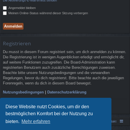
Die Aktivierungs-E-Mail erneut senden
Angemeldet bleiben
Meinen Online-Status während dieser Sitzung verbergen
Registrieren
Du musst in diesem Forum registriert sein, um dich anmelden zu können.
Die Registrierung ist in wenigen Augenblicken erledigt und ermöglicht dir,
auf weitere Funktionen zuzugreifen. Die Board-Administration kann
registrierten Benutzern auch zusätzliche Berechtigungen zuweisen.
Beachte bitte unsere Nutzungsbedingungen und die verwandten
Regelungen, bevor du dich registrierst. Bitte beachte auch die jeweiligen
Forenregeln, wenn du dich in diesem Board bewegst.
Nutzungsbedingungen
|
Datenschutzerklärung
Registrieren
Diese Website nutzt Cookies, um dir den
bestmöglichen Komfort bei der Nutzung zu
bieten.
Mehr erfahren
Portal
Foren-Übersicht
Kontakt