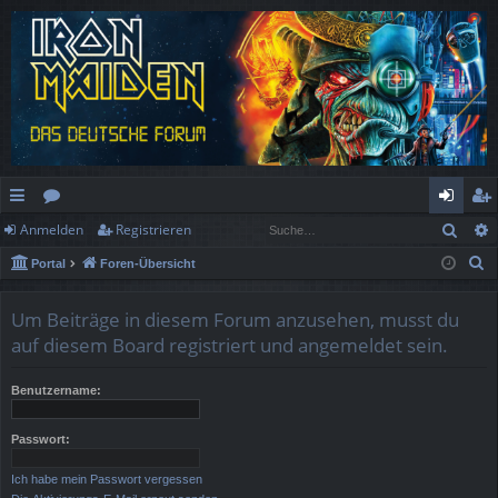
Such
Anmelden
Registrieren
ch
or
n
eg
S
Portal
Foren-Übersicht
ne
en
m
ist
u
llz
el
rie
c
Um Beiträge in diesem Forum anzusehen, musst du
h
ug
de
re
auf diesem Board registriert und angemeldet sein.
e
rif
n
n
Benutzername:
f
Passwort:
Ich habe mein Passwort vergessen