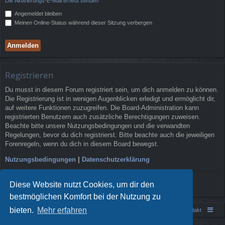
Die Aktivierungs-E-Mail erneut senden
Angemeldet bleiben
Meinen Online-Status während dieser Sitzung verbergen
Registrieren
Du musst in diesem Forum registriert sein, um dich anmelden zu können.
Die Registrierung ist in wenigen Augenblicken erledigt und ermöglicht dir,
auf weitere Funktionen zuzugreifen. Die Board-Administration kann
registrierten Benutzern auch zusätzliche Berechtigungen zuweisen.
Beachte bitte unsere Nutzungsbedingungen und die verwandten
Regelungen, bevor du dich registrierst. Bitte beachte auch die jeweiligen
Forenregeln, wenn du dich in diesem Board bewegst.
Nutzungsbedingungen
|
Datenschutzerklärung
Registrieren
Diese Website nutzt Cookies, um dir den
bestmöglichen Komfort bei der Nutzung zu
bieten.
Mehr erfahren
Portal
Foren-Übersicht
Kontakt