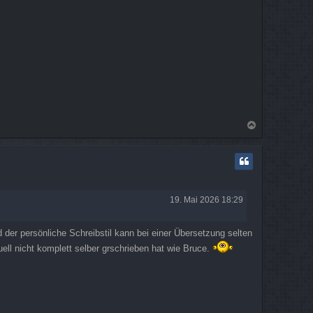
N
a
c
h
o
b
e
19. Mai 2026 18:29
n
 der persönliche Schreibstil kann bei einer Übersetzung selten
uell nicht komplett selber grschrieben hat wie Bruce.