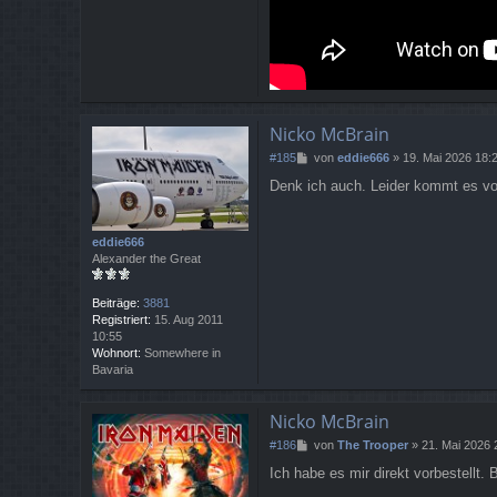
Nicko McBrain
B
#185
von
eddie666
»
19. Mai 2026 18:
e
Denk ich auch. Leider kommt es vor
i
t
r
a
eddie666
g
Alexander the Great
Beiträge:
3881
Registriert:
15. Aug 2011
10:55
Wohnort:
Somewhere in
Bavaria
Nicko McBrain
B
#186
von
The Trooper
»
21. Mai 2026 
e
Ich habe es mir direkt vorbestellt.
i
t