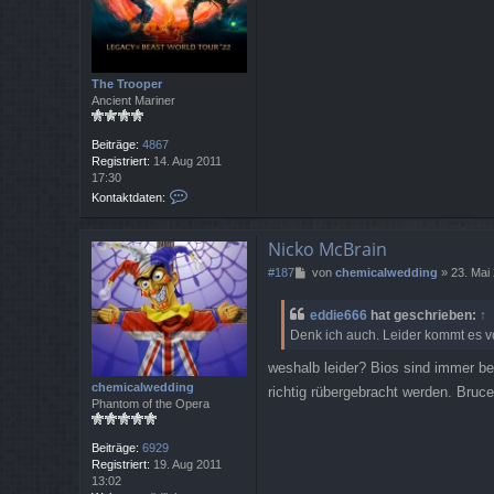
r
a
g
The Trooper
Ancient Mariner
Beiträge:
4867
Registriert:
14. Aug 2011
17:30
K
Kontaktdaten:
o
n
t
Nicko McBrain
a
B
#187
von
chemicalwedding
»
23. Mai
k
e
t
i
d
eddie666
hat geschrieben:
↑
t
a
Denk ich auch. Leider kommt es vo
r
t
a
e
weshalb leider? Bios sind immer be
g
n
chemicalwedding
richtig rübergebracht werden. Bruce
v
Phantom of the Opera
o
n
T
Beiträge:
6929
h
Registriert:
19. Aug 2011
e
13:02
T