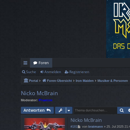
Foren
Suche
Anmelden
Registrieren
ch
Portal
Foren-Übersicht
Iron Maiden
Musiker & Personen
ne
llz
Nicko McBrain
Moderator:
Phantom
ug
Su
Antworten
rif
Nicko McBrain
f
B
#181
von
bratmann
»
25. Jul 2025 21: