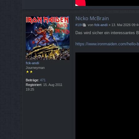
Nicko McBrain
B
#184
von
fck-andi
»
13. Mai 2026 09:4
e
Das wird sicher ein interessantes 
i
t
r
https://www.ironmaiden.com/hello-b
a
g
fck-andi
Journeyman
Beiträge:
471
Registriert:
15. Aug 2011
19:25