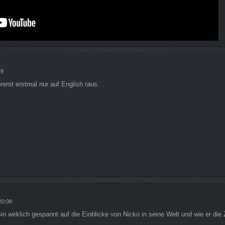
29
erst erstmal nur auf English raus.
20:08
 Bin wirklich gespannt auf die Einblicke von Nicko in seine Welt und wie er d