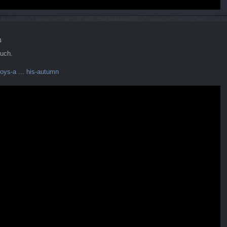
4
Buch.
oys-a ... his-autumn