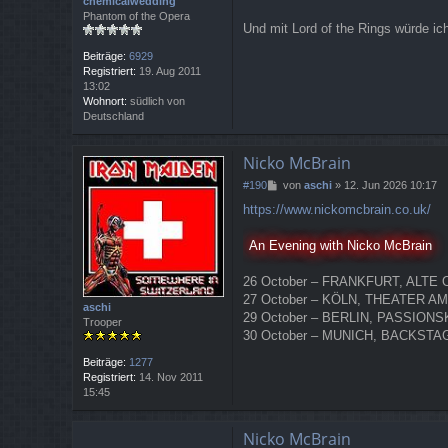
chemicalwedding
Phantom of the Opera
Und mit Lord of the Rings würde ich
Beiträge:
6929
Registriert:
19. Aug 2011
13:02
Wohnort:
südlich von
Deutschland
Nicko McBrain
B
#190
von
aschi
»
12. Jun 2026 10:17
e
https://www.nickomcbrain.co.uk/
i
t
r
An Evening with Nicko McBrain
a
g
26 October – FRANKFURT, ALTE
27 October – KÖLN, THEATER 
aschi
29 October – BERLIN, PASSION
Trooper
30 October – MUNICH, BACKSTA
Beiträge:
1277
Registriert:
14. Nov 2011
15:45
Nicko McBrain