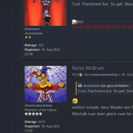
e
Cool. Parchment live. So geil. Die
i
t
r
a
g
Into the valley of death fear no evil. We wi
bratmann
Journeyman
Beiträge:
465
Registriert:
19. Aug 2015
22:46
Nicko McBrain
B
#182
von
chemicalwedding
»
26. Jul
e
i
bratmann
hat geschrieben:
↑
t
Cool. Parchment live. So geil. Di
r
a
g
chemicalwedding
wirklich schade, dass Miaden den S
Phantom of the Opera
Weshalb man dann gleich zwei für 
Beiträge:
6929
Registriert:
19. Aug 2011
13:02