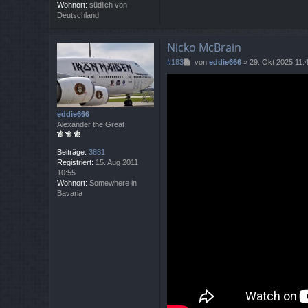
Wohnort:
südlich von
Deutschland
Nicko McBrain
B
#183
von
eddie666
»
29. Okt 2025 11:
e
i
t
r
a
eddie666
g
Alexander the Great
Beiträge:
3881
Registriert:
15. Aug 2011
10:55
Wohnort:
Somewhere in
Bavaria