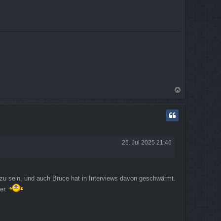
N
a
c
h
o
b
e
25. Jul 2025 21:46
n
 zu sein, und auch Bruce hat in Interviews davon geschwärmt.
er.