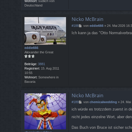
Wohnort:
südlich von
r
Deutschland
o
o
p
Nicko McBrain
e
B
#188
von
eddie666
»
24. Mai 2026 16:
r
e
Ich kann ja das "Otto Normalverbra
i
t
r
a
eddie666
g
Alexander the Great
Beiträge:
3881
Registriert:
15. Aug 2011
10:55
Wohnort:
Somewhere in
Bavaria
Nicko McBrain
B
#189
von
chemicalwedding
»
24. Mai
e
ich würde es trotzzdem zuerst in d
i
t
nicht jedes einzelne Wort, aber de
r
a
Das Buch von Bruce ist sicher schwi
g