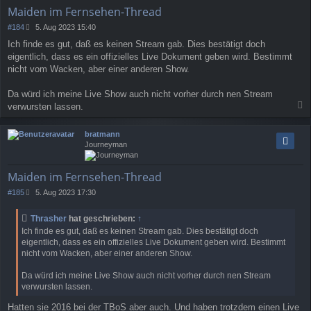
e
Maiden im Fernsehen-Thread
n
B
#184
5. Aug 2023 15:40
e
Ich finde es gut, daß es keinen Stream gab. Dies bestätigt doch
i
eigentlich, dass es ein offizielles Live Dokument geben wird. Bestimmt
t
r
nicht vom Wacken, aber einer anderen Show.
a
g
Da würd ich meine Live Show auch nicht vorher durch nen Stream
verwursten lassen.
a
c
bratmann
h
Journeyman
o
b
e
Maiden im Fernsehen-Thread
n
B
#185
5. Aug 2023 17:30
e
i
Thrasher
hat geschrieben:
↑
t
Ich finde es gut, daß es keinen Stream gab. Dies bestätigt doch
r
eigentlich, dass es ein offizielles Live Dokument geben wird. Bestimmt
a
nicht vom Wacken, aber einer anderen Show.
g
Da würd ich meine Live Show auch nicht vorher durch nen Stream
verwursten lassen.
Hatten sie 2016 bei der TBoS aber auch. Und haben trotzdem einen Live