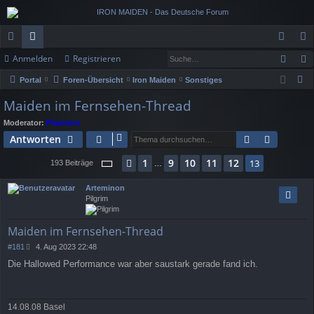
Such
Anmelden
Registrieren
ch
or
n
eg
S
Portal
Foren-Übersicht
Iron Maiden
Sonstiges
ne
en
m
ist
u
Maiden im Fernsehen-Thread
llz
el
rie
c
Moderator:
Phantom
h
ug
de
re
Suche
Erweiter
Antworten
e
rif
n
n
Seite
13
von
13
1
9
10
11
12
Vorherige
13
193 Beiträge
…
f
Arteminon
Pilgrim
Maiden im Fernsehen-Thread
B
#181
4. Aug 2023 22:48
e
Die Hallowed Performance war aber saustark gerade fand ich.
i
t
r
a
14.08.08 Basel
g