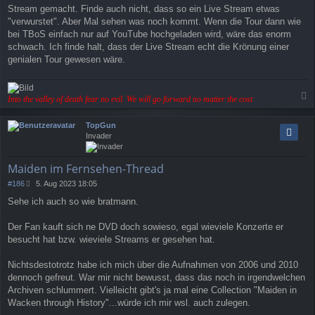
Stream gemacht. Finde auch nicht, dass so ein Live Stream etwas
"verwurstet". Aber Mal sehen was noch kommt. Wenn die Tour dann wie
bei TBoS einfach nur auf YouTube hochgeladen wird, wäre das enorm
schwach. Ich finde halt, dass der Live Stream echt die Krönung einer
genialen Tour gewesen wäre.
Into the valley of death fear no evil. We will go forward no matter the cost
a
c
TopGun
h
Invader
o
b
e
Maiden im Fernsehen-Thread
n
B
#186
5. Aug 2023 18:05
e
Sehe ich auch so wie bratmann.
i
t
r
Der Fan kauft sich ne DVD doch sowieso, egal wieviele Konzerte er
a
besucht hat bzw. wieviele Streams er gesehen hat.
g
Nichtsdestotrotz habe ich mich über die Aufnahmen von 2006 und 2010
dennoch gefreut. War mir nicht bewusst, dass das noch in irgendwelchen
Archiven schlummert. Vielleicht gibt's ja mal eine Collection "Maiden in
Wacken through History"...würde ich mir wsl. auch zulegen.