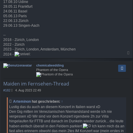
17.08.10 Udine
28.05.11 Frankfurt
24.06.11 Basel
05.06.13 Paris
22.06.13 Zürich
29.06.13 Singen-Aach
--
2018 - Zürich, London
2022 - Zürich
2023 - Zürich, London, Amsterdam, München
2024 -
a
c
chemicalwedding
h
Phantom of the Opera
o
b
e
Maiden im Fernsehen-Thread
n
B
#182
4. Aug 2023 22:49
e
i
Arteminon
hat geschrieben:
↑
t
Lustig das du auch an diesem Konzert in Italien warst xD
r
Den Gig mitten im Venezianischen Niemandsland werde ich nie
a
vergessen xD Wir sind vor dem Konzert irgendwie 2h zur Villa
g
hingelaufen für FTTB und danach im Dunkeln wieder zurück... die leute
haben einfach überall in den Feldern parkiert
Ich kann mich da an
fast alles erinnern obwohl das mein 2tes IM Konzert war (mein erstes in