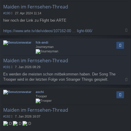
e
Maiden im Fernsehen-Thread
n
B
#190
27. Apr 2024 11:14
e
hier noch der Link zu Flight bei ARTE
i
t
r
https://www.arte.tv/de/videos/107162-00 ... light-666/
a
a
g
c
fck-andi
h
Journeyman
o
b
e
Maiden im Fernsehen-Thread
n
B
#191
7. Jan 2026 08:29
e
Es werden die meisten schon mitbekommen haben. Der Song The
i
Trooper wird in der letzten Folge von Stranger Things gespielt.
t
a
r
a
c
aschi
g
h
Trooper
o
b
e
Maiden im Fernsehen-Thread
n
B
#192
7. Jan 2026 16:07
e
i
t