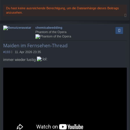
r
a
Du hast keine ausreichende Berechtigung, um die Dateianhänge dieses Beitrags
g
anzusehen.
a
c
chemicalwedding
h
Phantom of the Opera
o
b
e
Maiden im Fernsehen-Thread
n
B
#193
11. Apr 2026 23:35
e
immer wieder lustig
i
t
r
a
g