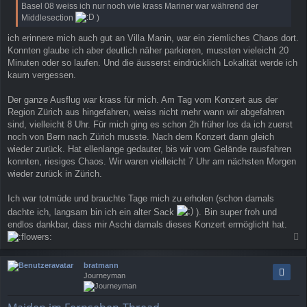
Basel 08 weiss ich nur noch wie krass Mariner war während der
Middlesection
)
ich erinnere mich auch gut an Villa Manin, war ein ziemliches Chaos dort.
Konnten glaube ich aber deutlich näher parkieren, mussten vieleicht 20
Minuten oder so laufen. Und die äusserst eindrücklich Lokalität werde ich
kaum vergessen.
Der ganze Ausflug war krass für mich. Am Tag vom Konzert aus der
Region Zürich aus hingefahren, weiss nicht mehr wann wir abgefahren
sind, vielleicht 8 Uhr. Für mich ging es schon 2h früher los da ich zuerst
noch von Bern nach Zürich musste. Nach dem Konzert dann gleich
wieder zurück. Hat ellenlange gedauter, bis wir vom Gelände rausfahren
konnten, riesiges Chaos. Wir waren vielleicht 7 Uhr am nächsten Morgen
wieder zurück in Zürich.
Ich war totmüde und brauchte Tage mich zu erholen (schon damals
dachte ich, langsam bin ich ein alter Sack
). Bin super froh und
endlos dankbar, dass mir Aschi damals dieses Konzert ermöglicht hat.
a
c
bratmann
h
Journeyman
o
b
e