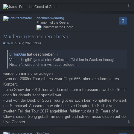
From the Coast of Gold
a
c
chemicalwedding
h
Phantom of the Opera
o
b
e
Maiden im Fernsehen-Thread
n
B
#187
5. Aug 2023 19:14
e
i
TopGun
hat geschrieben:
↑
t
Vielleicht gibt's ja mal eine Collection "Maiden in Wacken through
r
History"...würde ich mir wsl. auch zulegen.
a
g
würde ich mir sicher zulegen
- von der 2008er Tour gibt es zwar Flight 666, aber kein komplettes
Konzert.
- eine Show der 2010 Tour würde mich sehr interessieren weil die Setlist
doch für damals sehr speziell war.
- und von der Book of Souls Tour gibt es auch kein komplettes Konzert,
nur Schnipsel. Ausserdem wurde bei Live Chapter die Setlist vom
zweiten Teil der Tour 2017 abgebildet, fehlen tut da z.B. Tears of a
Clown, dieser Song gefällt mir sehr gut und ich vermisse diesen auf der
Live Chapter.
a
c
TopGun