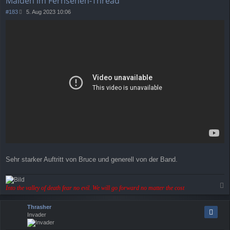
Maiden im Fernsehen-Thread
n
B
#183
5. Aug 2023 10:06
e
i
t
r
a
g
Sehr starker Auftritt von Bruce und generell von der Band.
Into the valley of death fear no evil. We will go forward no matter the cost
a
c
Thrasher
h
Invader
o
b