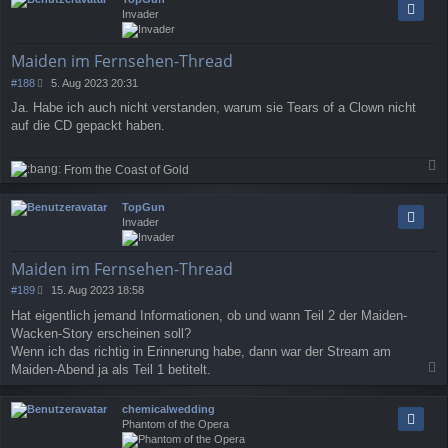
h
Invader
o
b
e
Maiden im Fernsehen-Thread
n
B
#188
5. Aug 2023 20:31
e
Ja. Habe ich auch nicht verstanden, warum sie Tears of a Clown nicht
i
auf die CD gepackt haben.
t
r
a
From the Coast of Gold
g
a
c
TopGun
h
Invader
o
b
e
Maiden im Fernsehen-Thread
n
B
#189
15. Aug 2023 18:58
e
Hat eigentlich jemand Informationen, ob und wann Teil 2 der Maiden-
i
Wacken-Story erscheinen soll?
t
r
Wenn ich das richtig in Erinnerung habe, dann war der Stream am
a
Maiden-Abend ja als Teil 1 betitelt.
g
a
c
chemicalwedding
h
Phantom of the Opera
o
b