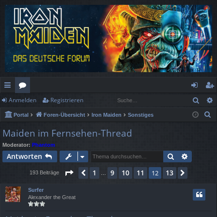
Such
Anmelden
Registrieren
ch
or
n
eg
S
Portal
Foren-Übersicht
Iron Maiden
Sonstiges
ne
en
m
ist
u
Maiden im Fernsehen-Thread
llz
el
rie
c
Moderator:
Phantom
h
ug
de
re
Suche
Erweiter
Antworten
e
rif
n
n
Seite
12
von
13
1
9
10
11
13
Vorherige
12
Nächste
193 Beiträge
…
f
Surfer
Alexander the Great