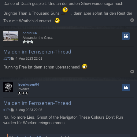
Dance of Death gespielt. Und an der ersten Show wurde sogar noch
Brighter Than a Thousand Suns
, dann aber sofort für den Rest der
Tour mit Wrathchild ersetzt
a
c
eddie666
h
Alexander the Great
o
b
e
Maiden im Fernsehen-Thread
n
B
#173
4. Aug 2023 22:01
e
Running Free ist dann schon überraschend!
i
t
a
r
a
c
leverkusen04
g
h
Invader
o
b
e
Maiden im Fernsehen-Thread
n
B
#174
4. Aug 2023 22:05
e
Na, No more Lies, Ghost of the Navigator, These Colours Don't Run
i
wurden für Wacken reingenommen.
t
r
a
g