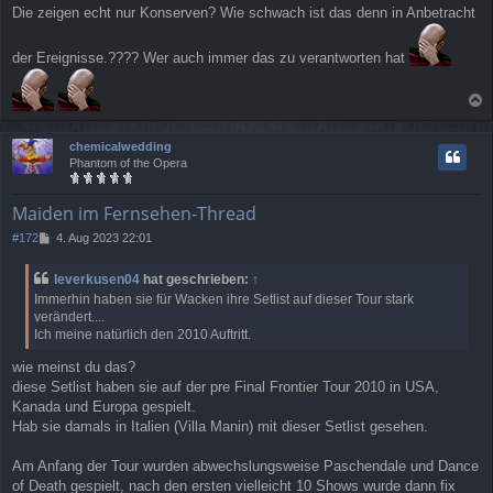
e
Die zeigen echt nur Konserven? Wie schwach ist das denn in Anbetracht
i
t
r
der Ereignisse.???? Wer auch immer das zu verantworten hat
a
g
a
c
chemicalwedding
h
Phantom of the Opera
o
b
e
Maiden im Fernsehen-Thread
n
B
#172
4. Aug 2023 22:01
e
i
leverkusen04
hat geschrieben:
↑
t
Immerhin haben sie für Wacken ihre Setlist auf dieser Tour stark
r
verändert....
a
Ich meine natürlich den 2010 Auftritt.
g
wie meinst du das?
diese Setlist haben sie auf der pre Final Frontier Tour 2010 in USA,
Kanada und Europa gespielt.
Hab sie damals in Italien (Villa Manin) mit dieser Setlist gesehen.
Am Anfang der Tour wurden abwechslungsweise Paschendale und Dance
of Death gespielt, nach den ersten vielleicht 10 Shows wurde dann fix