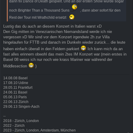
dann fix Dance of Death gespielt. Und an der ersten Show wurde sogar
noch Brighter Than a Thousand Suns
, dann aber sofort für den
Rest der Tour mit Wrathchild ersetzt
Lustig das du auch an diesem Konzert in Italien warst xD
Den Gig mitten im Venezianischen Niemandsland werde ich nie
vergessen xD Wir sind vor dem Konzert irgendwie 2h zur Villa
hingelaufen für FTTB und danach im Dunkeln wieder zurück... die leute
haben einfach überall in den Feldern parkiert
Ich kann mich da an
fast alles erinnern obwohl das mein 2tes IM Konzert war (mein erstes in
Basel 08 weiss ich nur noch wie krass Mariner war während der
Middlesection
)
14.08.08 Basel
17.08.10 Udine
28.05.11 Frankfurt
24.06.11 Basel
05.06.13 Paris
22.06.13 Zürich
29.06.13 Singen-Aach
--
2018 - Zürich, London
2022 - Zürich
2023 - Zürich, London, Amsterdam, München