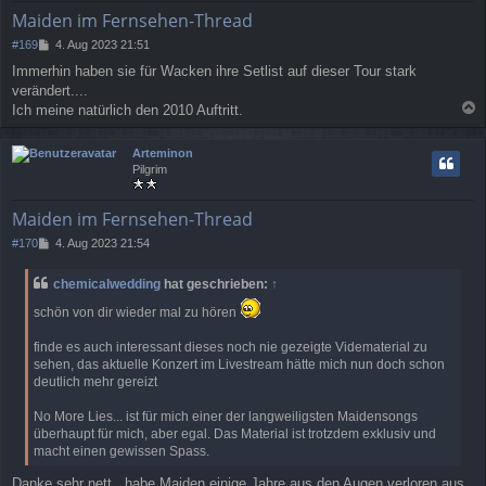
e
Maiden im Fernsehen-Thread
n
B
#169
4. Aug 2023 21:51
e
Immerhin haben sie für Wacken ihre Setlist auf dieser Tour stark
i
verändert....
t
r
Ich meine natürlich den 2010 Auftritt.
a
a
g
c
Arteminon
h
Pilgrim
o
b
e
Maiden im Fernsehen-Thread
n
B
#170
4. Aug 2023 21:54
e
i
chemicalwedding
hat geschrieben:
↑
t
r
schön von dir wieder mal zu hören
a
g
finde es auch interessant dieses noch nie gezeigte Vidematerial zu
sehen, das aktuelle Konzert im Livestream hätte mich nun doch schon
deutlich mehr gereizt
No More Lies... ist für mich einer der langweiligsten Maidensongs
überhaupt für mich, aber egal. Das Material ist trotzdem exklusiv und
macht einen gewissen Spass.
Danke sehr nett.. habe Maiden einige Jahre aus den Augen verloren aus