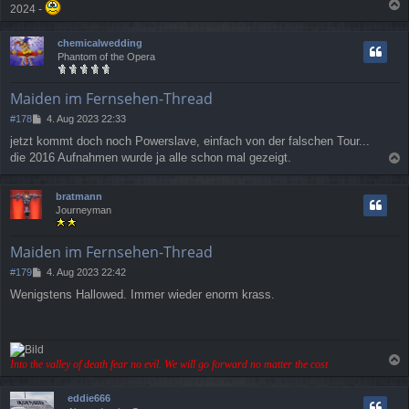
2024 -
a
c
chemicalwedding
h
Phantom of the Opera
o
b
e
Maiden im Fernsehen-Thread
n
B
#178
4. Aug 2023 22:33
e
jetzt kommt doch noch Powerslave, einfach von der falschen Tour...
i
die 2016 Aufnahmen wurde ja alle schon mal gezeigt.
t
a
r
a
c
bratmann
g
h
Journeyman
o
b
e
Maiden im Fernsehen-Thread
n
B
#179
4. Aug 2023 22:42
e
Wenigstens Hallowed. Immer wieder enorm krass.
i
t
r
a
g
Into the valley of death fear no evil. We will go forward no matter the cost
a
c
eddie666
h