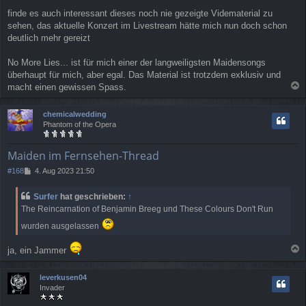
finde es auch interessant dieses noch nie gezeigte Vidematerial zu
sehen, das aktuelle Konzert im Livestream hätte mich nun doch schon
deutlich mehr gereizt
No More Lies... ist für mich einer der langweiligsten Maidensongs
überhaupt für mich, aber egal. Das Material ist trotzdem exklusiv und
macht einen gewissen Spass.
a
c
chemicalwedding
h
Phantom of the Opera
o
b
e
Maiden im Fernsehen-Thread
n
B
#168
4. Aug 2023 21:50
e
i
Surfer
hat geschrieben:
↑
t
The Reincarnation of Benjamin Breeg und These Colours Don't Run
r
a
wurden ausgelassen
g
ja, ein Jammer
a
c
leverkusen04
h
Invader
o
b