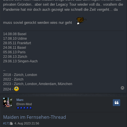
privaten Gründen.. aber seit der Legacy Tour wieder voll da.. vorallem die
Pandemie hat mir doch auch gezeigt wie schnell die Zeit vergeht... da
muss soviel gerockt werden wies nur geht
14.08.08 Basel
17.08.10 Udine
28.05.11 Frankfurt
24.06.11 Basel
05.06.13 Paris
22.06.13 Zürich
29.06.13 Singen-Aach
--
2018 - Zürich, London
2022 - Zürich
2023 - Zürich, London, Amsterdam, München
2024 -
a
c
Marc
h
Ehren-Mod
o
b
e
Maiden im Fernsehen-Thread
n
B
#171
4. Aug 2023 21:56