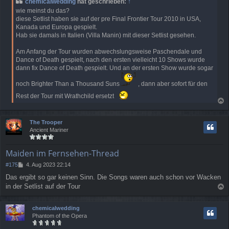
chemicalwedding
hat geschrieben:
↑
wie meinst du das?
diese Setlist haben sie auf der pre Final Frontier Tour 2010 in USA,
Kanada und Europa gespielt.
Hab sie damals in Italien (Villa Manin) mit dieser Setlist gesehen.
Am Anfang der Tour wurden abwechslungsweise Paschendale und
Dance of Death gespielt, nach den ersten vielleicht 10 Shows wurde
dann fix Dance of Death gespielt. Und an der ersten Show wurde sogar
noch Brighter Than a Thousand Suns
, dann aber sofort für den
Rest der Tour mit Wrathchild ersetzt
a
c
The Trooper
h
Ancient Mariner
o
b
e
Maiden im Fernsehen-Thread
n
B
#175
4. Aug 2023 22:14
e
Das ergibt so gar keinen Sinn. Die Songs waren auch schon vor Wacken
i
in der Setlist auf der Tour
t
a
r
a
c
chemicalwedding
g
h
Phantom of the Opera
o
b