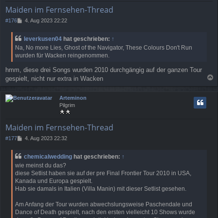
e
Maiden im Fernsehen-Thread
n
B
#176
4. Aug 2023 22:22
e
i
leverkusen04
hat geschrieben:
↑
t
Na, No more Lies, Ghost of the Navigator, These Colours Don't Run
r
wurden für Wacken reingenommen.
a
g
hmm, diese drei Songs wurden 2010 durchgängig auf der ganzen Tour
gespielt, nicht nur extra in Wacken
a
c
Arteminon
h
Pilgrim
o
b
e
Maiden im Fernsehen-Thread
n
B
#177
4. Aug 2023 22:32
e
i
chemicalwedding
hat geschrieben:
↑
t
wie meinst du das?
r
diese Setlist haben sie auf der pre Final Frontier Tour 2010 in USA,
a
Kanada und Europa gespielt.
g
Hab sie damals in Italien (Villa Manin) mit dieser Setlist gesehen.
Am Anfang der Tour wurden abwechslungsweise Paschendale und
Dance of Death gespielt, nach den ersten vielleicht 10 Shows wurde