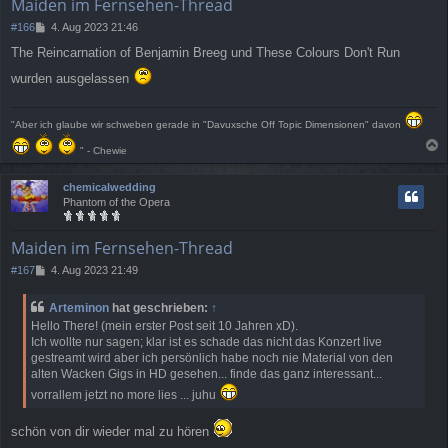
Maiden im Fernsehen-Thread
B
#166
4. Aug 2023 21:46
e
The Reincarnation of Benjamin Breeg und These Colours Don't Run
i
t
wurden ausgelassen
r
a
g
"Aber ich glaube wir schweben gerade in "Davuxsche Off Topic Dimensionen" davon
" - Chewie
a
c
chemicalwedding
h
Phantom of the Opera
o
b
e
Maiden im Fernsehen-Thread
n
B
#167
4. Aug 2023 21:49
e
i
Arteminon
hat geschrieben:
↑
t
Hello There! (mein erster Post seit 10 Jahren xD).
r
Ich wollte nur sagen; klar ist es schade das nicht das Konzert live
a
gestreamt wird aber ich persönlich habe noch nie Material von den
g
alten Wacken Gigs in HD gesehen... finde das ganz interessant...
vorrallem jetzt no more lies ... juhu
schön von dir wieder mal zu hören