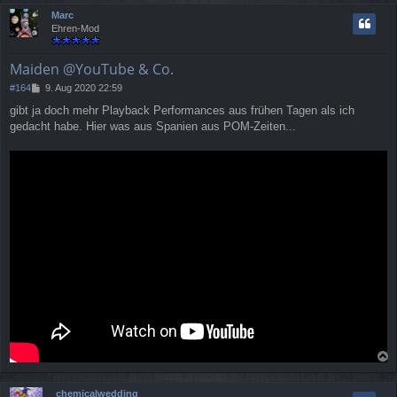
c
Marc
h
Ehren-Mod
o
b
e
Maiden @YouTube & Co.
n
B
#164
9. Aug 2020 22:59
e
gibt ja doch mehr Playback Performances aus frühen Tagen als ich
i
gedacht habe. Hier was aus Spanien aus POM-Zeiten...
t
r
a
g
a
c
chemicalwedding