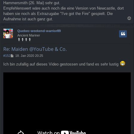
Hammersmith (26. Mai) sehr gut.
Empfehlenswert wäre auch noch die eine Version von Newcastle, dort
haben sie noch als Extrazugabe "I've got the Fire" gespielt. Die
Aufnahme ist auch ganz gut.
a
c
Quebec-weekend-warrior89
h
Ancient Mariner
o
b
e
Re: Maiden @YouTube & Co.
n
B
#152
18. Jan 2020 20:25
e
Ich bin zufallig auf dieses Video gestossen und fand es sehr lustig
i
t
r
a
g