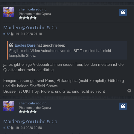
a
r
a
c
chemicalwedding
g
h
Phantom of the Opera
o
b
e
Maiden @YouTube & Co.
n
B
#158
14. Jul 2020 21:18
e
i
Eagles Dare
hat geschrieben:
↑
t
Es gibt mehr Video Aufnahmen von der SIT Tour, sind halt nicht
r
komplette Show.
a
g
ja, es gibt einige Videoaufnahmen dieser Tour, bei den meisten ist die
Qualität aber mehr als dürftig.
Einigermassen gut sind Paris, Philadelphia (nicht komplett), Göteburg
und die beiden Sheffield Shows.
Brüssel ist OK! Troy, Florenz und Graz sind recht schlecht
a
c
chemicalwedding
h
Phantom of the Opera
o
b
e
Maiden @YouTube & Co.
n
B
#159
19. Jul 2020 19:50
e