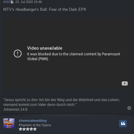
B
#162
23. Jul 2020 15:46
e
MTV's Headbanger's Ball: Fear of the Dark EPK
i
t
r
a
g
"Jesus spricht zu ihm: Ich bin der Weg und die Wahrheit und das Leben;
niemand kommt zum Vater denn durch mich."
Johannes 14:6
a
c
chemicalwedding
h
Phantom of the Opera
o
b