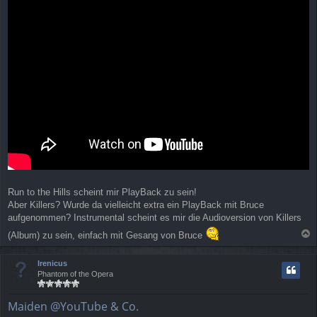
r
a
g
Run to the Hills scheint mir PlayBack zu sein!
Aber Killers? Wurde da vielleicht extra ein PlayBack mit Bruce
aufgenommen? Instrumental scheint es mir die Audioversion von Killers
(Album) zu sein, einfach mit Gesang von Bruce
a
c
Irenicus
h
Phantom of the Opera
o
b
e
Maiden @YouTube & Co.
n