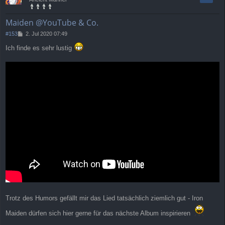
o
b
e
Maiden @YouTube & Co.
n
B
#153
2. Jul 2020 07:49
e
Ich finde es sehr lustig
i
t
r
a
g
Trotz des Humors gefällt mir das Lied tatsächlich ziemlich gut - Iron
Maiden dürfen sich hier gerne für das nächste Album inspirieren