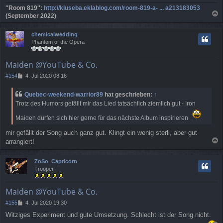
''Room 819'':
http://kluseba.eklablog.com/room-819-a- ... a213183053
(September 2022)
a
c
chemicalwedding
h
Phantom of the Opera
o
b
e
Maiden @YouTube & Co.
n
B
#154
4. Jul 2020 08:16
e
i
Quebec-weekend-warrior89
hat geschrieben:
↑
t
Trotz des Humors gefällt mir das Lied tatsächlich ziemlich gut - Iron
r
a
Maiden dürfen sich hier gerne für das nächste Album inspirieren
g
mir gefällt der Song auch ganz gut. Klingt ein wenig sterli, aber gut
arrangiert!
a
c
ZoSo_Capricorn
h
Trooper
o
b
e
Maiden @YouTube & Co.
n
B
#155
4. Jul 2020 19:30
e
Witziges Experiment und gute Umsetzung. Schlecht ist der Song nicht.
i