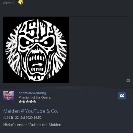
classic!
i
t
r
a
g
a
c
chemicalwedding
h
Phantom of the Opera
o
b
e
Maiden @YouTube & Co.
n
B
#161
22. Jul 2020 16:52
e
Nicko's erster "Auftritt mit Maiden:
i
t