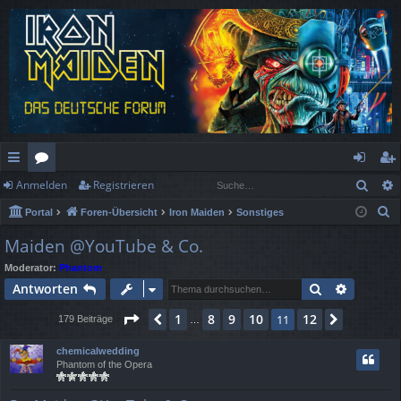
Such
Anmelden
Registrieren
ch
or
n
eg
S
Portal
Foren-Übersicht
Iron Maiden
Sonstiges
ne
en
m
ist
u
Maiden @YouTube & Co.
llz
el
rie
c
Moderator:
Phantom
h
ug
de
re
Suche
Erweiter
Antworten
e
rif
n
n
Seite
11
von
12
1
8
9
10
12
Vorherige
11
Nächste
179 Beiträge
…
f
chemicalwedding
Phantom of the Opera