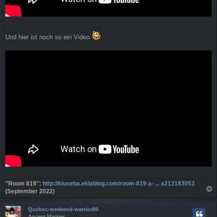
Und hier ist noch so ein Video
''Room 819'':
http://kluseba.eklablog.com/room-819-a- ... a213183053
(September 2022)
a
c
Quebec-weekend-warrior89
h
Ancient Mariner