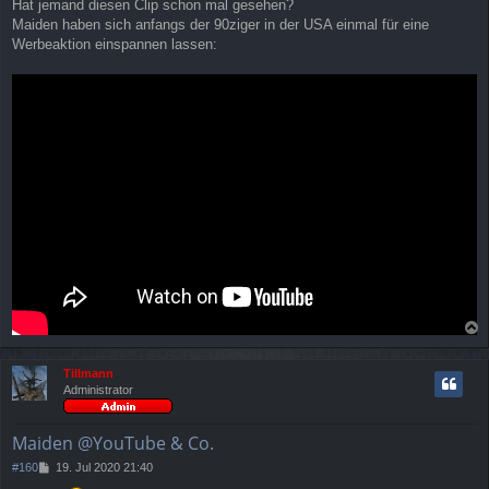
Hat jemand diesen Clip schon mal gesehen?
i
Maiden haben sich anfangs der 90ziger in der USA einmal für eine
t
r
Werbeaktion einspannen lassen:
a
g
a
c
Tillmann
h
Administrator
o
b
e
Maiden @YouTube & Co.
n
B
#160
19. Jul 2020 21:40
e