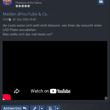
h
Phantom of the Opera
o
b
e
Maiden @YouTube & Co.
n
B
#165
20. Dez 2020 15:45
e
die Leute waren sich wohl nicht bewusst, wer ihnen da versucht einen
i
LAD Platte anzudrehen.
t
r
Man stelle sich das mal heute vor?
a
g
a
c
Antworten