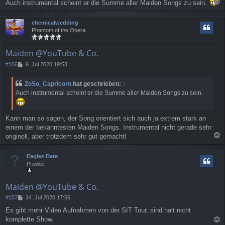
t
Auch instrumental scheint er die Summe aller Maiden Songs zu sein.
r
a
a
c
chemicalwedding
g
h
Phantom of the Opera
o
b
e
Maiden @YouTube & Co.
n
B
#156
6. Jul 2020 19:53
e
i
ZoSo_Capricorn
hat geschrieben:
↑
t
Auch instrumental scheint er die Summe aller Maiden Songs zu sein.
r
a
g
Kann man so sagen, der Song orientiert sich auch ja extrem stark an
einem der bekanntesten Maiden Songs. Instrumental nicht gerade sehr
originell, aber trotzdem sehr gut gemacht!
a
c
Eagles Dare
h
Prowler
o
b
e
Maiden @YouTube & Co.
n
B
#157
14. Jul 2020 17:56
e
Es gibt mehr Video Aufnahmen von der SIT Tour, sind halt nicht
i
komplette Show.
t