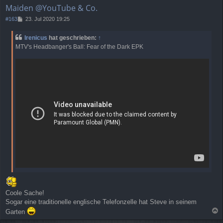
e
Maiden @YouTube & Co.
n
B
#163
23. Jul 2020 19:25
e
i
Irenicus
hat geschrieben:
↑
t
MTV's Headbanger's Ball: Fear of the Dark EPK
r
a
g
Coole Sache!
Sogar eine traditionelle englische Telefonzelle hat Steve in seinem
Garten
a