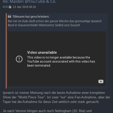
Re: Maiden @YouTube & Co.
B
#151
13. Apr 2019 08:16
e
i
Tillmann hat geschrieben:
t
Bei mir im Auto läuft schon die ganze Woche das grossartige Ipswich
r
Boot in Dauerschleife! Wahnsinns Setlist und Sound!
a
g
Ipswich ist meiner Meinung nach die beste Aufnahme einer kompleten
Show der "World Piece Tour". Ist zwar "nur" eine Fan-Aufnahme, aber der
Taper hat die Aufnahme für diese Zeit wirklich sehr stark gemacht.
Je nach Version klingen auch noch Nottingham (10. Mai) und