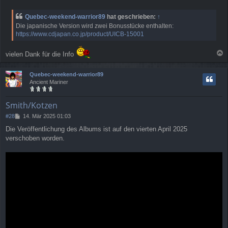
e
i
Quebec-weekend-warrior89
hat geschrieben:
↑
t
Die japanische Version wird zwei Bonusstücke enthalten:
r
https://www.cdjapan.co.jp/product/UICB-15001
a
g
vielen Dank für die Info
a
c
Quebec-weekend-warrior89
h
Ancient Mariner
o
b
e
Smith/Kotzen
n
B
#28
14. Mär 2025 01:03
e
Die Veröffentlichung des Albums ist auf den vierten April 2025
i
verschoben worden.
t
r
a
g