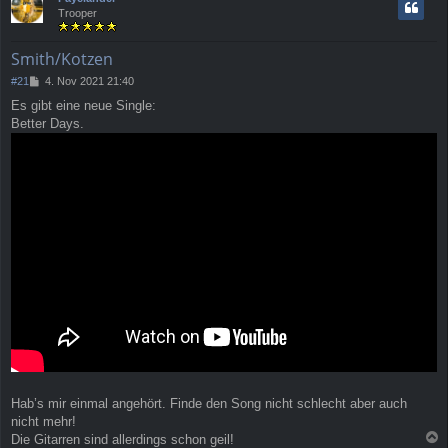
h
Trooper
o
b
e
Smith/Kotzen
n
B
#21
4. Nov 2021 21:40
e
Es gibt eine neue Single:
i
Better Days.
t
r
a
g
Hab’s mir einmal angehört. Finde den Song nicht schlecht aber auch
nicht mehr!
Die Gitarren sind allerdings schon geil!