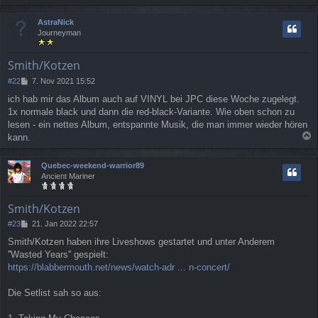
a
c
AstraNick
h
Journeyman
o
b
e
Smith/Kotzen
n
B
#22
7. Nov 2021 15:52
e
ich hab mir das Album auch auf VINYL bei JPC diese Woche zugelegt.
i
1x normale black und dann die red-black-Variante. Wie oben schon zu
t
r
lesen - ein nettes Album, entspannte Musik, die man immer wieder hören
a
kann.
g
a
c
Quebec-weekend-warrior89
h
Ancient Mariner
o
b
e
Smith/Kotzen
n
B
#23
21. Jan 2022 22:57
e
Smith/Kotzen haben ihre Liveshows gestartet und unter Anderem
i
''Wasted Years'' gespielt:
t
r
https://blabbermouth.net/news/watch-adr ... n-concert/
a
g
Die Setlist sah so aus: