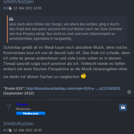
Smith/Kotzen
B
#16
12. Mär 2021 14:55
e
i
t
also nach dem Hören der Songs, vor allem des letzten, ging ir durch
r
den Kopf das das ganz auf eine Art und Weise nach ner Solo Scheibe
a
von Ace Freyley klingt. Nur nicht so cool und vom Gitarrenspiel so
g
unverkennbar, irgendwie in langweilig.
Scheinbar gefällt dir im Metal kaum noch aktuellere Musik, denn solche
Kommentare lese ich von dir derzeit sehr oft. Das finde ich schade, denn
ich sehe es genau andersherum und viele Leute sehen es in diesem
Thread speziell sogar noch positiver als ich. Vielleicht würde es helfen
einfach mit einer frischen Perspektive an die Musik heranzugehen ohne
sie direkt mit älteren Sachen zu vergleichen
''Room 819'':
http://kluseba.eklablog.com/room-819-a- ... a213183053
(September 2022)
a
c
Chewie
h
Moderator
o
b
e
Smith/Kotzen
n
B
#17
12. Mär 2021 18:35