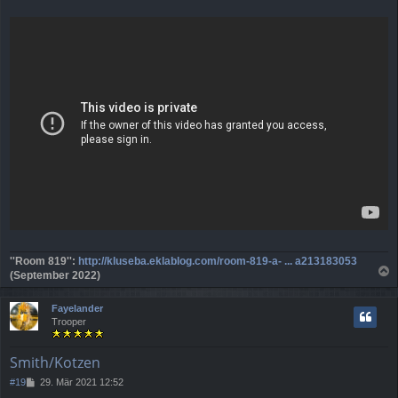
t
r
a
g
''Room 819'':
http://kluseba.eklablog.com/room-819-a- ... a213183053
(September 2022)
a
c
Fayelander
h
Trooper
o
b
e
Smith/Kotzen
n
B
#19
29. Mär 2021 12:52
e