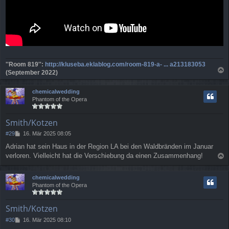
''Room 819'':
http://kluseba.eklablog.com/room-819-a- ... a213183053
(September 2022)
a
c
chemicalwedding
h
Phantom of the Opera
o
b
e
Smith/Kotzen
n
B
#29
16. Mär 2025 08:05
e
Adrian hat sein Haus in der Region LA bei den Waldbränden im Januar
i
verloren. Vielleicht hat die Verschiebung da einen Zusammenhang!
t
a
r
a
c
chemicalwedding
g
h
Phantom of the Opera
o
b
e
Smith/Kotzen
n
B
#30
16. Mär 2025 08:10
e