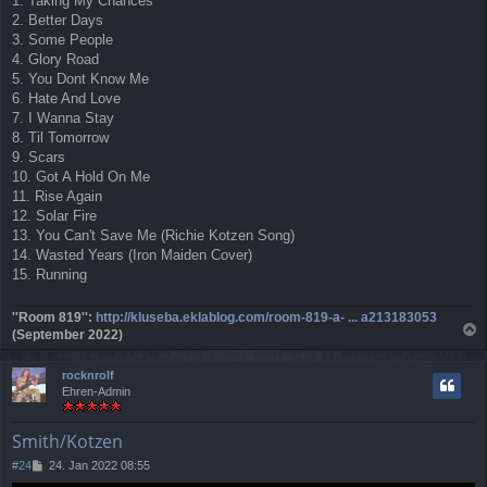
1. Taking My Chances
2. Better Days
3. Some People
4. Glory Road
5. You Dont Know Me
6. Hate And Love
7. I Wanna Stay
8. Til Tomorrow
9. Scars
10. Got A Hold On Me
11. Rise Again
12. Solar Fire
13. You Can't Save Me (Richie Kotzen Song)
14. Wasted Years (Iron Maiden Cover)
15. Running
''Room 819'':
http://kluseba.eklablog.com/room-819-a- ... a213183053
(September 2022)
a
c
rocknrolf
h
Ehren-Admin
o
b
e
Smith/Kotzen
n
B
#24
24. Jan 2022 08:55
e