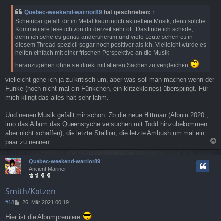
e
i
Quebec-weekend-warrior89
hat geschrieben:
↑
t
Scheinbar gefällt dir im Metal kaum noch aktuellere Musik, denn solche
r
Kommentare lese ich von dir derzeit sehr oft. Das finde ich schade,
a
denn ich sehe es genau andersherum und viele Leute sehen es in
g
diesem Thread speziell sogar noch positiver als ich. Vielleicht würde es
helfen einfach mit einer frischen Perspektive an die Musik
heranzugehen ohne sie direkt mit älteren Sachen zu vergleichen
vielleicht gehe ich ja zu kritisch um, aber was soll man machen wenn der
Funke (noch nicht mal ein Fünkchen, ein klitzekleines) überspringt. Für
mich klingt das alles halt sehr lahm.
Und neuen Musik gefällt mir schon. Zb die neue Hittman (Album 2020 ,
imo das Album das Queensryche versuchen mit Todd hinzubekommen
aber nicht schaffen), die letzte Stallion, die letzte Ambush um mal ein
paar zu nennen.
a
c
Quebec-weekend-warrior89
h
Ancient Mariner
o
b
e
Smith/Kotzen
n
B
#18
26. Mär 2021 00:19
e
Hier ist die Albumpremiere
i