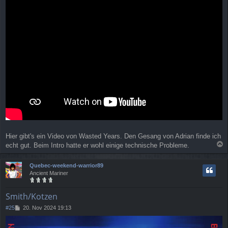
i
t
r
a
g
Hier gibt's ein Video von Wasted Years. Den Gesang von Adrian finde ich
echt gut. Beim Intro hatte er wohl einige technische Probleme.
a
c
Quebec-weekend-warrior89
h
Ancient Mariner
o
b
e
Smith/Kotzen
n
B
#25
20. Nov 2024 19:13
e
i