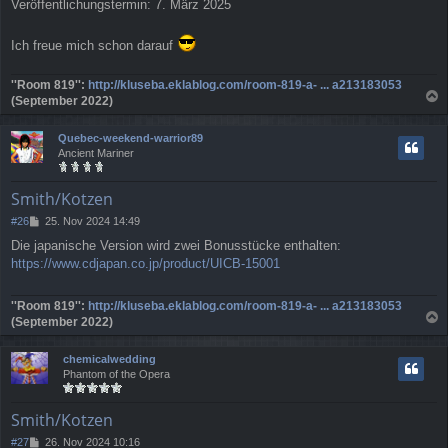
Veröffentlichungstermin: 7. März 2025
Ich freue mich schon darauf
''Room 819'':
http://kluseba.eklablog.com/room-819-a- ... a213183053
(September 2022)
a
c
Quebec-weekend-warrior89
h
Ancient Mariner
o
b
e
Smith/Kotzen
n
B
#26
25. Nov 2024 14:49
e
Die japanische Version wird zwei Bonusstücke enthalten:
i
https://www.cdjapan.co.jp/product/UICB-15001
t
r
a
''Room 819'':
http://kluseba.eklablog.com/room-819-a- ... a213183053
g
(September 2022)
a
c
chemicalwedding
h
Phantom of the Opera
o
b
e
Smith/Kotzen
n
B
#27
26. Nov 2024 10:16