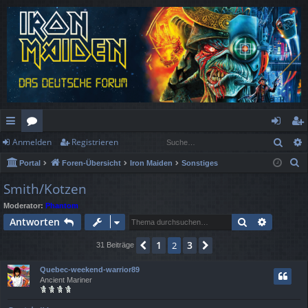
Such
Anmelden
Registrieren
ch
or
n
eg
S
Portal
Foren-Übersicht
Iron Maiden
Sonstiges
ne
en
m
ist
u
Smith/Kotzen
llz
el
rie
c
Moderator:
Phantom
h
ug
de
re
Suche
Erweiter
Antworten
e
rif
n
n
1
3
Vorherige
2
Nächste
31 Beiträge
f
Quebec-weekend-warrior89
Ancient Mariner