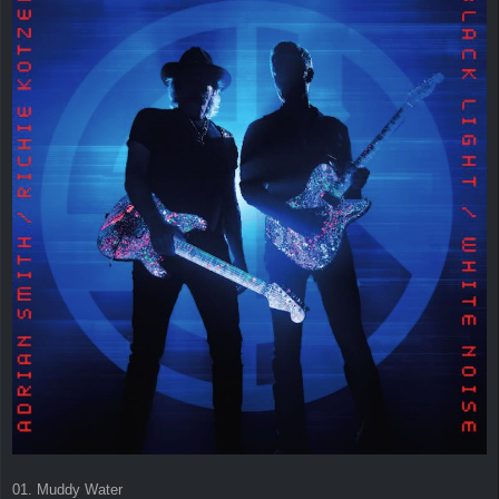
t
r
a
g
01. Muddy Water