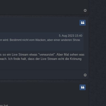
N
a
c
h
o
b
e
5. Aug 2023 15:40
n
eben wird. Bestimmt nicht vom Wacken, aber einer anderen Show.
s so ein Live Stream etwas "verwurstet". Aber Mal sehen was
ch. Ich finde halt, dass der Live Stream echt die Krönung
N
a
c
h
o
b
e
n
en hat.