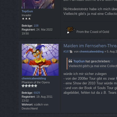
a
g
Nichtsdestotrotz habe ich mich üb
TopGun
Vielleicht gibt's ja mal eine Colle
Invader
Beiträge:
108
Registriert:
24. Mai 2022
From the Coast of Gold
19:50
Maiden im Fernsehen-Thre
B
#187
von
chemicalwedding
»
5. Aug 
e
i
TopGun
hat geschrieben:
↑
t
Vielleicht gibt's ja mal eine Coll
r
a
würde ich mir sicher zulegen
g
- von der 2008er Tour gibt es zwar 
chemicalwedding
Phantom of the Opera
- eine Show der 2010 Tour würde mic
- und von der Book of Souls Tour g
abgebildet, fehlen tut da z.B. Tear
Beiträge:
6929
Registriert:
19. Aug 2011
13:02
Wohnort:
südlich von
Deutschland