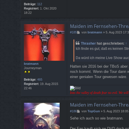
Beiträge:
112
Registriert:
1. Okt 2020
18:22
Maiden im Fernsehen-Thre
B
#185
von
bratmann
»
5. Aug 2023 17:
e
i
Thrasher
hat geschrieben:
↑
t
Ich finde es gut, daß es keinen S
r
a
Da würd ich meine Live Show auch
g
bratmann
Hatten sie 2016 bei der TBoS aber
Journeyman
noch kommt. Wenn die Tour dann wi
einer genialen Tour gewesen wäre.
Beiträge:
465
Registriert:
19. Aug 2015
22:46
Into the valley of death fear no evil. We wi
Maiden im Fernsehen-Thre
B
#186
von
TopGun
»
5. Aug 2023 18:05
e
Sehe ich auch so wie bratmann.
i
t
r
Der Fan kauft sich ne DVD doch sow