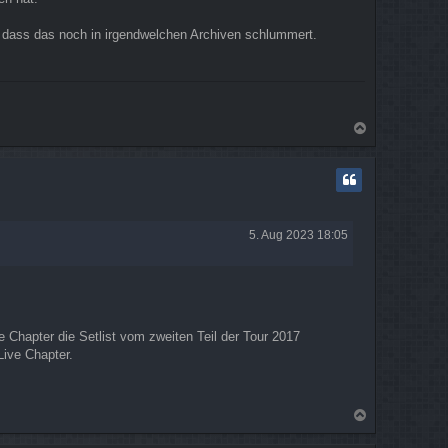
 dass das noch in irgendwelchen Archiven schlummert.
N
a
c
h
o
b
e
5. Aug 2023 18:05
n
 Chapter die Setlist vom zweiten Teil der Tour 2017
Live Chapter.
N
a
c