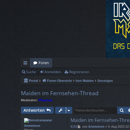
Foren
Suche
Anmelden
Registrieren
ch
Portal
Foren-Übersicht
Iron Maiden
Sonstiges
ne
llz
Maiden im Fernsehen-Thread
Moderator:
Phantom
ug
Su
Antworten
rif
Maiden im Fernsehen-Thre
f
Arteminon
B
#181
von
Arteminon
»
4. Aug 2023 22