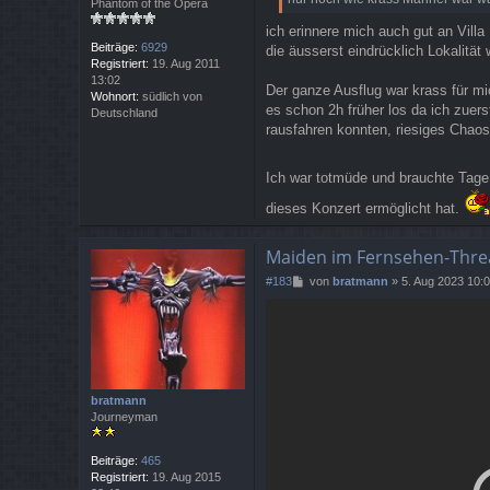
Phantom of the Opera
ich erinnere mich auch gut an Villa
Beiträge:
6929
die äusserst eindrücklich Lokalitä
Registriert:
19. Aug 2011
13:02
Der ganze Ausflug war krass für mi
Wohnort:
südlich von
es schon 2h früher los da ich zuer
Deutschland
rausfahren konnten, riesiges Chaos
Ich war totmüde und brauchte Tage
dieses Konzert ermöglicht hat.
Maiden im Fernsehen-Thre
B
#183
von
bratmann
»
5. Aug 2023 10:
e
i
t
r
a
g
bratmann
Journeyman
Beiträge:
465
Registriert:
19. Aug 2015