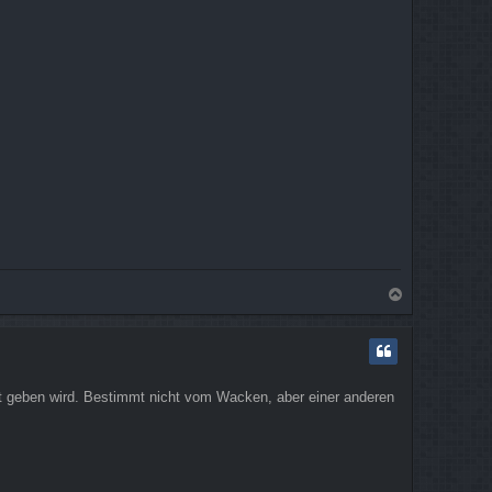
N
a
c
h
o
b
ent geben wird. Bestimmt nicht vom Wacken, aber einer anderen
e
n