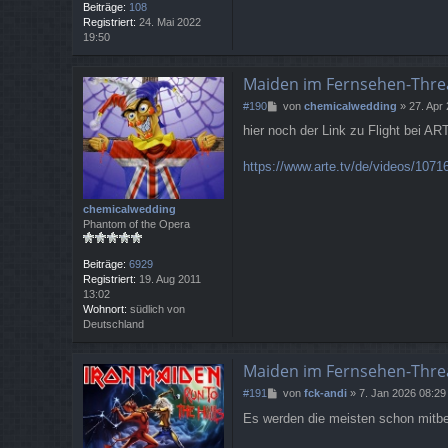
Beiträge:
108
Registriert:
24. Mai 2022
19:50
Maiden im Fernsehen-Thre
B
#190
von
chemicalwedding
»
27. Apr
e
hier noch der Link zu Flight bei AR
i
t
r
https://www.arte.tv/de/videos/107162
a
g
chemicalwedding
Phantom of the Opera
Beiträge:
6929
Registriert:
19. Aug 2011
13:02
Wohnort:
südlich von
Deutschland
Maiden im Fernsehen-Thre
B
#191
von
fck-andi
»
7. Jan 2026 08:29
e
Es werden die meisten schon mitbe
i
t