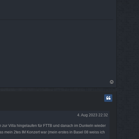
N
a
c
h
o
b
e
4. Aug 2023 22:32
n
 zur Villa hingelaufen für FTTB und danach im Dunkeln wieder
as mein 2tes IM Konzert war (mein erstes in Basel 08 weiss ich