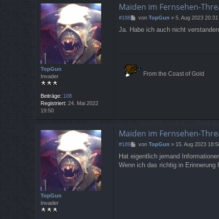
Maiden im Fernsehen-Thre
B
#188
von
TopGun
»
5. Aug 2023 20:31
e
Ja. Habe ich auch nicht verstanden
i
t
r
a
g
TopGun
From the Coast of Gold
Invader
Beiträge:
108
Registriert:
24. Mai 2022
19:50
Maiden im Fernsehen-Thre
B
#189
von
TopGun
»
15. Aug 2023 18:5
e
Hat eigentlich jemand Informatione
i
Wenn ich das richtig in Erinnerung 
t
r
a
g
TopGun
Invader