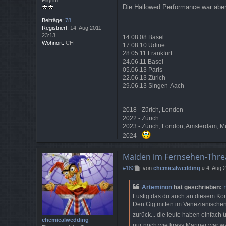
Pilgrim
e
Die Hallowed Performance war aber
i
t
Beiträge:
78
r
Registriert:
14. Aug 2011
a
23:13
14.08.08 Basel
g
Wohnort:
CH
17.08.10 Udine
28.05.11 Frankfurt
24.06.11 Basel
05.06.13 Paris
22.06.13 Zürich
29.06.13 Singen-Aach
--
2018 - Zürich, London
2022 - Zürich
2023 - Zürich, London, Amsterdam, 
2024 -
Maiden im Fernsehen-Thre
B
#182
von
chemicalwedding
»
4. Aug 
e
i
Arteminon
hat geschrieben:
t
Lustig das du auch an diesem Konz
r
Den Gig mitten im Venezianischen
a
g
zurück... die leute haben einfach 
chemicalwedding
nur noch wie krass Mariner war 