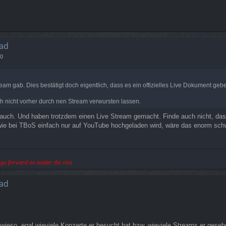
ad
30
tream gab. Dies bestätigt doch eigentlich, dass es ein offizielles Live Dokument g
 nicht vorher durch nen Stream verwursten lassen.
 auch. Und haben trotzdem einen Live Stream gemacht. Finde auch nicht, das
e bei TBoS einfach nur auf YouTube hochgeladen wird, wäre das enorm schwa
ll go forward no matter the cost
ad
ieso, egal wieviele Konzerte er besucht hat bzw. wieviele Streams er geseh