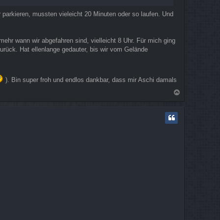
r parkieren, mussten vieleicht 20 Minuten oder so laufen. Und
ehr wann wir abgefahren sind, vielleicht 8 Uhr. Für mich ging
urück. Hat ellenlange gedauter, bis wir vom Gelände
). Bin super froh und endlos dankbar, dass mir Aschi damals
N
a
c
h
o
b
e
n