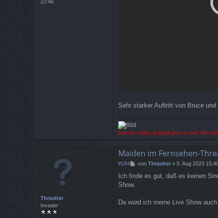
22:46
Sehr starker Auftritt von Bruce und
Into the valley of death fear no evil. We wi
Maiden im Fernsehen-Thre
B
#184
von
Thrasher
»
5. Aug 2023 15:4
e
Ich finde es gut, daß es keinen St
i
Show.
t
r
Thrasher
a
Da würd ich meine Live Show auch 
Invader
g