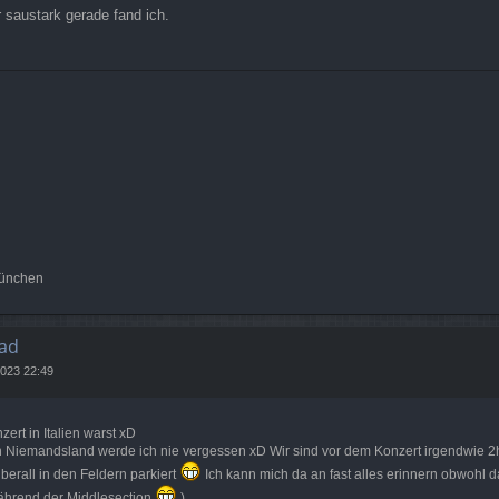
 saustark gerade fand ich.
München
ad
2023 22:49
↑
ert in Italien warst xD
 Niemandsland werde ich nie vergessen xD Wir sind vor dem Konzert irgendwie 2h
überall in den Feldern parkiert
Ich kann mich da an fast alles erinnern obwohl d
während der Middlesection
)