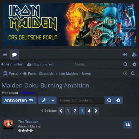
Such
Anmelden
Registrieren
ch
or
n
eg
S
Portal
Foren-Übersicht
Iron Maiden
News
ne
en
m
ist
u
Maiden Doku Burning Ambition
llz
el
rie
c
Moderator:
Phantom
h
ug
de
re
Suche
Erweiter
Antworten
e
rif
n
n
1
2
4
Vorherige
3
Nächste
46 Beiträge
f
The Trooper
Ancient Mariner