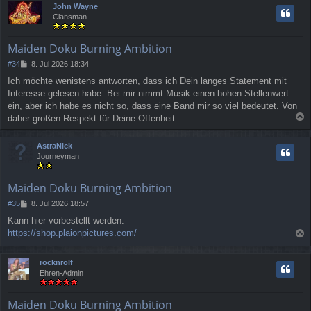
John Wayne
h
Clansman
o
b
e
Maiden Doku Burning Ambition
n
B
#34
8. Jul 2026 18:34
e
Ich möchte wenistens antworten, dass ich Dein langes Statement mit
i
Interesse gelesen habe. Bei mir nimmt Musik einen hohen Stellenwert
t
r
ein, aber ich habe es nicht so, dass eine Band mir so viel bedeutet. Von
a
daher großen Respekt für Deine Offenheit.
g
a
c
AstraNick
h
Journeyman
o
b
e
Maiden Doku Burning Ambition
n
B
#35
8. Jul 2026 18:57
e
Kann hier vorbestellt werden:
i
https://shop.plaionpictures.com/
t
a
r
a
c
rocknrolf
g
h
Ehren-Admin
o
b
e
Maiden Doku Burning Ambition
n