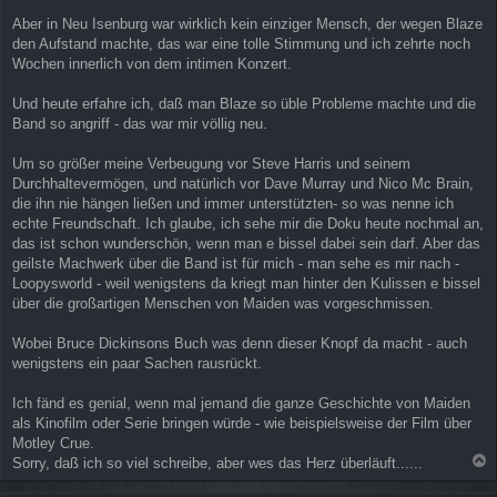
Aber in Neu Isenburg war wirklich kein einziger Mensch, der wegen Blaze
den Aufstand machte, das war eine tolle Stimmung und ich zehrte noch
Wochen innerlich von dem intimen Konzert.
Und heute erfahre ich, daß man Blaze so üble Probleme machte und die
Band so angriff - das war mir völlig neu.
Um so größer meine Verbeugung vor Steve Harris und seinem
Durchhaltevermögen, und natürlich vor Dave Murray und Nico Mc Brain,
die ihn nie hängen ließen und immer unterstützten- so was nenne ich
echte Freundschaft. Ich glaube, ich sehe mir die Doku heute nochmal an,
das ist schon wunderschön, wenn man e bissel dabei sein darf. Aber das
geilste Machwerk über die Band ist für mich - man sehe es mir nach -
Loopysworld - weil wenigstens da kriegt man hinter den Kulissen e bissel
über die großartigen Menschen von Maiden was vorgeschmissen.
Wobei Bruce Dickinsons Buch was denn dieser Knopf da macht - auch
wenigstens ein paar Sachen rausrückt.
Ich fänd es genial, wenn mal jemand die ganze Geschichte von Maiden
als Kinofilm oder Serie bringen würde - wie beispielsweise der Film über
Motley Crue.
Sorry, daß ich so viel schreibe, aber wes das Herz überläuft......
a
c