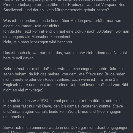
Premiere behaupteten - ausführender Produzent war laut Vorspann Rod
Smallwood - und der soll kein Mitspracherecht gehabt haben?
Was ich besonders schade finde, über Maiden privat erfährt man wie
eigentlich immer - rein gar nichts.
Ich dachte, jetzt kommt endlich mal eine Doku - nach 50 Jahren, wo man
die Jungens als Menschen kennenlernt.
Nein, rein produktbezogen wird berichtet.
Das ist auch ok, war nur nicht das, was ich erwartete, denn das Netz ist
bereits voll davon.
Sehr gefreut hat mich, daß ich erstmals eine eingedeutschte Doku zu
sehen bekam, da ich das meiste, von dem, wie Steve und Bruce reden
nicht verstehe oder den Faden verliere, auch wenn ich mal eine 1 in
Englisch hatte und sonst immer elend Untertitel lesen muß und vom Bild
nicht so viel mitkriege:)
Ich hab Maiden zwar 1984 einmal persönlich treffen dürfen, unterhielt
mich aber fast nur mit Dave, den ich damals verstehen konnte. Steve
und Adrian sagten damals beide kein Wort, Bruce und Nico hingegen
umsomehr:)
Soweit ich mich erinnnere wurde in der Doku gar nicht drauf eingegangen,
daß Maiden immer vor dem Konzert gegen Ortsansässige Fußball