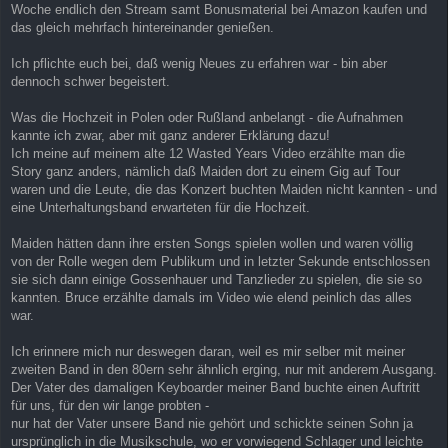
a
Woche endlich den Stream samt Bonusmaterial bei Amazon kaufen und
g
das gleich mehrfach hintereinander genießen.
Ich pflichte euch bei, daß wenig Neues zu erfahren war - bin aber
dennoch schwer begeistert.
Was die Hochzeit in Polen oder Rußland anbelangt - die Aufnahmen
kannte ich zwar, aber mit ganz anderer Erklärung dazu!
Ich meine auf meinem alte 12 Wasted Years Video erzählte man die
Story ganz anders, nämlich daß Maiden dort zu einem Gig auf Tour
waren und die Leute, die das Konzert buchten Maiden nicht kannten - und
eine Unterhaltungsband erwarteten für die Hochzeit.
Maiden hätten dann ihre ersten Songs spielen wollen und waren völlig
von der Rolle wegen dem Publikum und in letzter Sekunde entschlossen
sie sich dann einige Gossenhauer und Tanzlieder zu spielen, die sie so
kannten. Bruce erzählte damals im Video wie elend peinlich das alles
war.
Ich erinnere mich nur deswegen daran, weil es mir selber mit meiner
zweiten Band in den 80ern sehr ähnlich erging, nur mit anderem Ausgang.
Der Vater des damaligen Keyboarder meiner Band buchte einen Auftritt
für uns, für den wir lange probten -
nur hat der Vater unsere Band nie gehört und schickte seinen Sohn ja
ursprünglich in die Musikschule, wo er vorwiegend Schlager und leichte