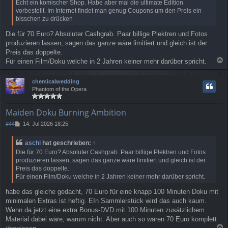
Echt ein komischer Shop. Habe aber mal die ultimate Edition
r
vorbestellt. Im Internet findet man genug Coupons um den Preis ein
a
bisschen zu drücken
g
Die für 70 Euro? Absoluter Cashgrab. Paar billige Plektren und Fotos
produzieren lassen, sagen das ganze wäre limitiert und gleich ist der
Preis das doppelte.
Für einen Film/Doku welche in 2 Jahren keiner mehr darüber spricht.
a
c
chemicalwedding
h
Phantom of the Opera
o
b
e
Maiden Doku Burning Ambition
n
B
#44
14. Jul 2026 18:25
e
i
aschi
hat geschrieben:
↑
t
Die für 70 Euro? Absoluter Cashgrab. Paar billige Plektren und Fotos
r
produzieren lassen, sagen das ganze wäre limitiert und gleich ist der
a
Preis das doppelte.
g
Für einen Film/Doku welche in 2 Jahren keiner mehr darüber spricht.
habe das gleiche gedacht, 70 Euro für eine knapp 100 Minuten Doku mit
minimalen Extras ist heftig. EIn Sammlerstück wird das auch kaum.
Wenn da jetzt eine extra Bonus-DVD mit 100 Minuten zusätzlichem
Material dabei wäre, warum nicht. Aber auch so wären 70 Euro komplett