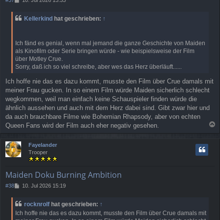
e
i
Kellerkind
hat geschrieben:
↑
t
r
a
Ich fänd es genial, wenn mal jemand die ganze Geschichte von Maiden
g
als Kinofilm oder Serie bringen würde - wie beispielsweise der Film
über Motley Crue.
Sorry, daß ich so viel schreibe, aber wes das Herz überläuft......
Ich hoffe nie das es dazu kommt, musste den Film über Crue damals mit
meiner Frau gucken. In so einem Film würde Maiden sicherlich schlecht
wegkommen, weil man einfach keine Schauspieler finden würde die
ähnlich aussehen und auch mit dem Herz dabei sind. Gibt zwar hier und
da auch brauchbare Filme wie Bohemian Rhapsody, aber von echten
Queen Fans wird der Film auch eher negativ gesehen.
a
c
Fayelander
h
Trooper
o
b
e
Maiden Doku Burning Ambition
n
B
#38
10. Jul 2026 15:19
e
i
rocknrolf
hat geschrieben:
↑
t
Ich hoffe nie das es dazu kommt, musste den Film über Crue damals mit
r