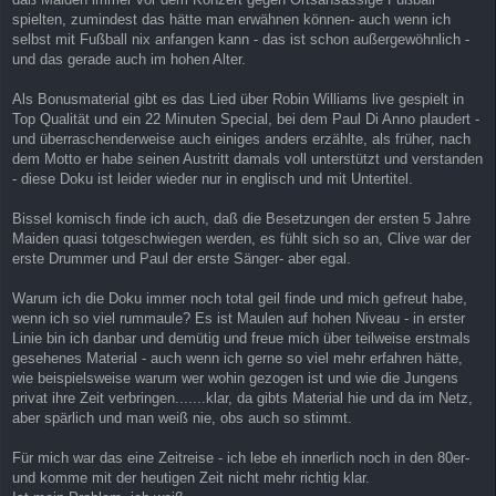
spielten, zumindest das hätte man erwähnen können- auch wenn ich
selbst mit Fußball nix anfangen kann - das ist schon außergewöhnlich -
und das gerade auch im hohen Alter.
Als Bonusmaterial gibt es das Lied über Robin Williams live gespielt in
Top Qualität und ein 22 Minuten Special, bei dem Paul Di Anno plaudert -
und überraschenderweise auch einiges anders erzählte, als früher, nach
dem Motto er habe seinen Austritt damals voll unterstützt und verstanden
- diese Doku ist leider wieder nur in englisch und mit Untertitel.
Bissel komisch finde ich auch, daß die Besetzungen der ersten 5 Jahre
Maiden quasi totgeschwiegen werden, es fühlt sich so an, Clive war der
erste Drummer und Paul der erste Sänger- aber egal.
Warum ich die Doku immer noch total geil finde und mich gefreut habe,
wenn ich so viel rummaule? Es ist Maulen auf hohen Niveau - in erster
Linie bin ich danbar und demütig und freue mich über teilweise erstmals
gesehenes Material - auch wenn ich gerne so viel mehr erfahren hätte,
wie beispielsweise warum wer wohin gezogen ist und wie die Jungens
privat ihre Zeit verbringen.......klar, da gibts Material hie und da im Netz,
aber spärlich und man weiß nie, obs auch so stimmt.
Für mich war das eine Zeitreise - ich lebe eh innerlich noch in den 80er-
und komme mit der heutigen Zeit nicht mehr richtig klar.