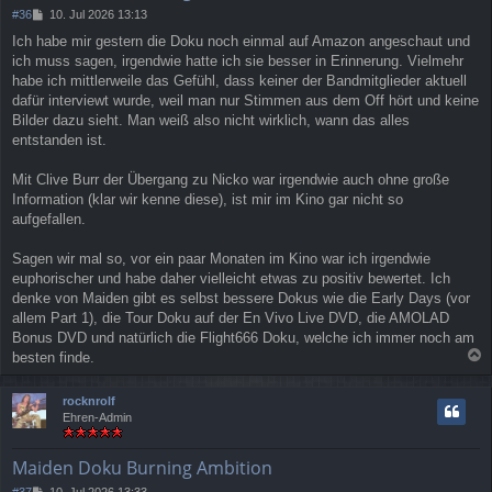
B
#36
10. Jul 2026 13:13
e
Ich habe mir gestern die Doku noch einmal auf Amazon angeschaut und
i
ich muss sagen, irgendwie hatte ich sie besser in Erinnerung. Vielmehr
t
r
habe ich mittlerweile das Gefühl, dass keiner der Bandmitglieder aktuell
a
dafür interviewt wurde, weil man nur Stimmen aus dem Off hört und keine
g
Bilder dazu sieht. Man weiß also nicht wirklich, wann das alles
entstanden ist.
Mit Clive Burr der Übergang zu Nicko war irgendwie auch ohne große
Information (klar wir kenne diese), ist mir im Kino gar nicht so
aufgefallen.
Sagen wir mal so, vor ein paar Monaten im Kino war ich irgendwie
euphorischer und habe daher vielleicht etwas zu positiv bewertet. Ich
denke von Maiden gibt es selbst bessere Dokus wie die Early Days (vor
allem Part 1), die Tour Doku auf der En Vivo Live DVD, die AMOLAD
Bonus DVD und natürlich die Flight666 Doku, welche ich immer noch am
besten finde.
a
c
rocknrolf
h
Ehren-Admin
o
b
e
Maiden Doku Burning Ambition
n
B
#37
10. Jul 2026 13:33