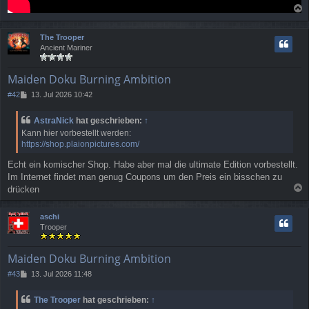
a
c
The Trooper
h
Ancient Mariner
o
b
e
Maiden Doku Burning Ambition
n
B
#42
13. Jul 2026 10:42
e
i
AstraNick
hat geschrieben:
↑
t
Kann hier vorbestellt werden:
r
https://shop.plaionpictures.com/
a
g
Echt ein komischer Shop. Habe aber mal die ultimate Edition vorbestellt.
Im Internet findet man genug Coupons um den Preis ein bisschen zu
drücken
a
c
aschi
h
Trooper
o
b
e
Maiden Doku Burning Ambition
n
B
#43
13. Jul 2026 11:48
e
i
The Trooper
hat geschrieben:
↑
t