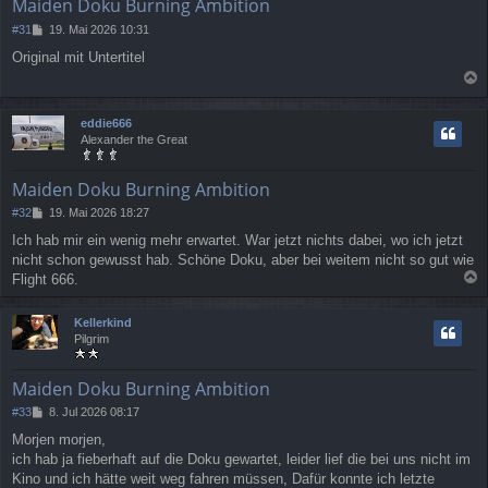
Maiden Doku Burning Ambition
B
#31
19. Mai 2026 10:31
e
Original mit Untertitel
i
t
a
r
a
c
eddie666
g
h
Alexander the Great
o
b
e
Maiden Doku Burning Ambition
n
B
#32
19. Mai 2026 18:27
e
Ich hab mir ein wenig mehr erwartet. War jetzt nichts dabei, wo ich jetzt
i
nicht schon gewusst hab. Schöne Doku, aber bei weitem nicht so gut wie
t
r
Flight 666.
a
a
g
c
Kellerkind
h
Pilgrim
o
b
e
Maiden Doku Burning Ambition
n
B
#33
8. Jul 2026 08:17
e
Morjen morjen,
i
ich hab ja fieberhaft auf die Doku gewartet, leider lief die bei uns nicht im
t
r
Kino und ich hätte weit weg fahren müssen, Dafür konnte ich letzte