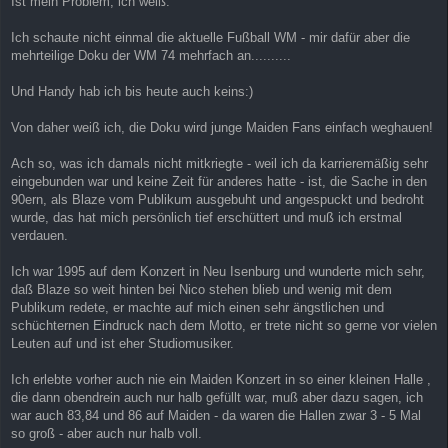
Ist mein Problem, ich weiß.
Ich schaute nicht einmal die aktuelle Fußball WM - mir dafür aber die
mehrteilige Doku der WM 74 mehrfach an..........
Und Handy hab ich bis heute auch keins:)
Von daher weiß ich, die Doku wird junge Maiden Fans einfach weghauen!
Ach so, was ich damals nicht mitkriegte - weil ich da karrieremäßig sehr
eingebunden war und keine Zeit für anderes hatte - ist, die Sache in den
90ern, als Blaze vom Publikum ausgebuht und angespuckt und bedroht
wurde, das hat mich persönlich tief erschüttert und muß ich erstmal
verdauen.
Ich war 1995 auf dem Konzert in Neu Isenburg und wunderte mich sehr,
daß Blaze so weit hinten bei Nico stehen blieb und wenig mit dem
Publikum redete, er machte auf mich einen sehr ängstlichen und
schüchternen Eindruck nach dem Motto, er trete nicht so gerne vor vielen
Leuten auf und ist eher Studiomusiker.
Ich erlebte vorher auch nie ein Maiden Konzert in so einer kleinen Halle ,
die dann obendrein auch nur halb gefüllt war, muß aber dazu sagen, ich
war auch 83,84 und 86 auf Maiden - da waren die Hallen zwar 3 - 5 Mal
so groß - aber auch nur halb voll.