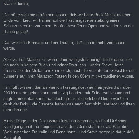
Klassik lernte,
Der hätte sich nie erträumen lassen, daß wir harte Rock Musik machen -
Ende vom Lied, wir kamen auf die Faschingsveranstaltung eines
Schützenvereins vor einem Haufen besoffener Opas und wurden von der
Bühne gejagt!
Das war eine Blamage und ein Trauma, daß ich nie mehr vergessen
werde.
Aber zu Iron Maiden, es waren dann wenigstens einige Bilder dabei, die
ich noch in keinem Buch und keiner Doku sah - weder Steve Harris
Einsatz bei der Müllabfuhr kannte ich, noch die verkaterten Gesichter der
Jungens auf ihren Marathon Touren in den 80ern mit verquollenen Augen.
Ihr müßt wissen, damals war ich fassungslos, wie man jedes Jahr über
200 Konzerte geben kann und in zig Ländern mit Zeitverschiebung und
sagte immer, das kann man doch gar nicht überleben! Heute weiß ich
dank der Doku, die Jungens haben das auch fast nicht überlebt und litten
sehr darunter.
Einige Dinge in der Doku waren falsch zugeordnet, so Paul Di Annos
Kündigungsbrief - der eigentlich aus den 70ern stammte, als Paul die
Wahl zwischen Freundin und Band hatte - und Steve sorgte ja dafür, daß
Paul blieb.