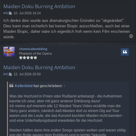
e
Maiden Doku Burning Ambition
n
B
#40
10. Jul 2026 16:24
e
Ich denke dies wurde aus dramaturgischen Gründen so "abgeändert".
i
Dies kann man sicherlich bei keiner Biopic ausschließen, auch bei einer
t
r
Maiden Biopic, daher wäre ich eigentlich froh wenn kein Film erscheinen
a
würde.
g
a
c
chemicalwedding
h
Phantom of the Opera
o
b
e
Maiden Doku Burning Ambition
n
B
#41
12. Jul 2026 20:50
e
i
Kellerkind
hat geschrieben:
↑
t
r
Was die Hochzeit in Polen oder Rußland anbelangt - die Aufnahmen
a
kannte ich zwar, aber mit ganz anderer Erklärung dazu!
g
Ich meine auf meinem alte 12 Wasted Years Video erzählte man die
Story ganz anders, nämlich daß Maiden dort zu einem Gig auf Tour
waren und die Leute, die das Konzert buchten Maiden nicht kannten -
und eine Unterhaltungsband erwarteten für die Hochzeit.
Maiden hätten dann ihre ersten Songs spielen wollen und waren völlig
von der Rolle wegen dem Publikum und in letzter Sekunde