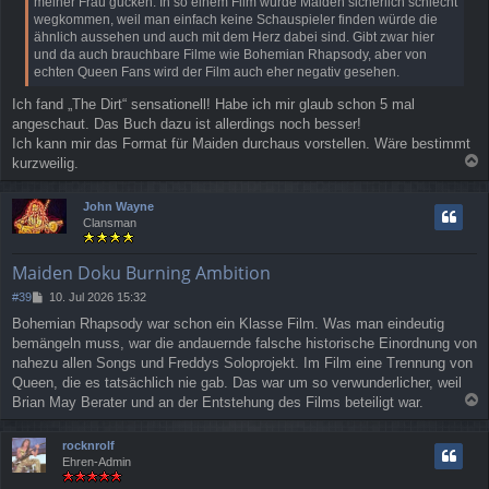
meiner Frau gucken. In so einem Film würde Maiden sicherlich schlecht
a
wegkommen, weil man einfach keine Schauspieler finden würde die
g
ähnlich aussehen und auch mit dem Herz dabei sind. Gibt zwar hier
und da auch brauchbare Filme wie Bohemian Rhapsody, aber von
echten Queen Fans wird der Film auch eher negativ gesehen.
Ich fand „The Dirt“ sensationell! Habe ich mir glaub schon 5 mal
angeschaut. Das Buch dazu ist allerdings noch besser!
Ich kann mir das Format für Maiden durchaus vorstellen. Wäre bestimmt
kurzweilig.
a
c
John Wayne
h
Clansman
o
b
e
Maiden Doku Burning Ambition
n
B
#39
10. Jul 2026 15:32
e
Bohemian Rhapsody war schon ein Klasse Film. Was man eindeutig
i
bemängeln muss, war die andauernde falsche historische Einordnung von
t
r
nahezu allen Songs und Freddys Soloprojekt. Im Film eine Trennung von
a
Queen, die es tatsächlich nie gab. Das war um so verwunderlicher, weil
g
Brian May Berater und an der Entstehung des Films beteiligt war.
a
c
rocknrolf
h
Ehren-Admin
o
b