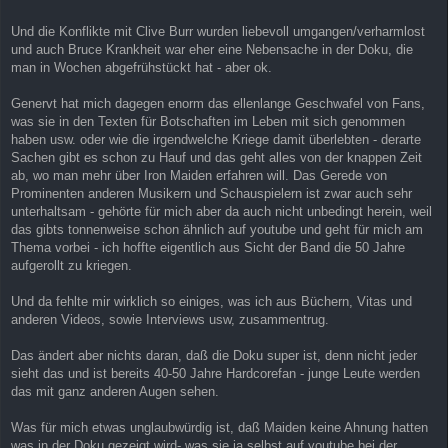
Und die Konflikte mit Clive Burr wurden liebevoll umgangen/verharmlost
und auch Bruce Krankheit war eher eine Nebensache in der Doku, die
man in Wochen abgefrühstückt hat - aber ok.
Genervt hat mich dagegen enorm das ellenlange Geschwafel von Fans,
was sie in den Texten für Botschaften im Leben mit sich genommen
haben usw. oder wie die irgendwelche Kriege damit überlebten - derarte
Sachen gibt es schon zu Hauf und das geht alles von der knappen Zeit
ab, wo man mehr über Iron Maiden erfahren will. Das Gerede von
Prominenten anderen Musikern und Schauspielern ist zwar auch sehr
unterhaltsam - gehörte für mich aber da auch nicht unbedingt herein, weil
das gibts tonnenweise schon ähnlich auf youtube und geht für mich am
Thema vorbei - ich hoffte eigentlich aus Sicht der Band die 50 Jahre
aufgerollt zu kriegen.
Und da fehlte mir wirklich so einiges, was ich aus Büchern, Vitas und
anderen Videos, sowie Interviews usw, zusammentrug.
Das ändert aber nichts daran, daß die Doku super ist, denn nicht jeder
sieht das und ist bereits 40-50 Jahre Hardcorefan - junge Leute werden
das mit ganz anderen Augen sehen.
Was für mich etwas unglaubwürdig ist, daß Maiden keine Ahnung hatten
was in der Doku gezeigt wird- was sie ja selbst auf youtube bei der