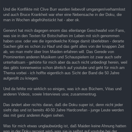
Und die Konflikte mit Clive Burr wurden liebevoll umgangen/verharmlost
und auch Bruce Krankheit war eher eine Nebensache in der Doku, die
man in Wochen abgefrühstückt hat - aber ok.
Genervt hat mich dagegen enorm das ellenlange Geschwafel von Fans,
was sie in den Texten für Botschaften im Leben mit sich genommen
haben usw. oder wie die irgendwelche Kriege damit überlebten - derarte
Sachen gibt es schon zu Hauf und das geht alles von der knappen Zeit
ab, wo man mehr über Iron Maiden erfahren will. Das Gerede von
Prominenten anderen Musikern und Schauspielern ist zwar auch sehr
unterhaltsam - gehörte für mich aber da auch nicht unbedingt herein, weil
das gibts tonnenweise schon ähnlich auf youtube und geht für mich am
Thema vorbei - ich hoffte eigentlich aus Sicht der Band die 50 Jahre
aufgerollt zu kriegen.
Und da fehlte mir wirklich so einiges, was ich aus Büchern, Vitas und
anderen Videos, sowie Interviews usw, zusammentrug.
Das ändert aber nichts daran, daß die Doku super ist, denn nicht jeder
sieht das und ist bereits 40-50 Jahre Hardcorefan - junge Leute werden
das mit ganz anderen Augen sehen.
Was für mich etwas unglaubwürdig ist, daß Maiden keine Ahnung hatten
was in der Doku gezeigt wird- was sie ja selbst auf youtube bei der