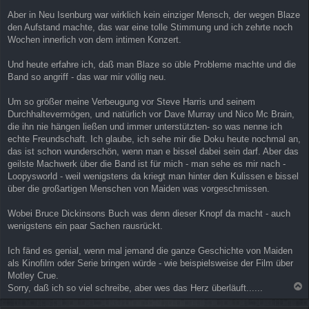
Aber in Neu Isenburg war wirklich kein einziger Mensch, der wegen Blaze
den Aufstand machte, das war eine tolle Stimmung und ich zehrte noch
Wochen innerlich von dem intimen Konzert.
Und heute erfahre ich, daß man Blaze so üble Probleme machte und die
Band so angriff - das war mir völlig neu.
Um so größer meine Verbeugung vor Steve Harris und seinem
Durchhaltevermögen, und natürlich vor Dave Murray und Nico Mc Brain,
die ihn nie hängen ließen und immer unterstützten- so was nenne ich
echte Freundschaft. Ich glaube, ich sehe mir die Doku heute nochmal an,
das ist schon wunderschön, wenn man e bissel dabei sein darf. Aber das
geilste Machwerk über die Band ist für mich - man sehe es mir nach -
Loopysworld - weil wenigstens da kriegt man hinter den Kulissen e bissel
über die großartigen Menschen von Maiden was vorgeschmissen.
Wobei Bruce Dickinsons Buch was denn dieser Knopf da macht - auch
wenigstens ein paar Sachen rausrückt.
Ich fänd es genial, wenn mal jemand die ganze Geschichte von Maiden
als Kinofilm oder Serie bringen würde - wie beispielsweise der Film über
Motley Crue.
Sorry, daß ich so viel schreibe, aber wes das Herz überläuft......
a
c