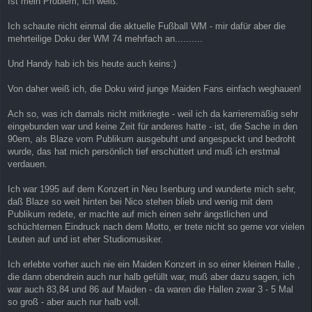
Ist mein Problem, ich weiß.
Ich schaute nicht einmal die aktuelle Fußball WM - mir dafür aber die
mehrteilige Doku der WM 74 mehrfach an..........
Und Handy hab ich bis heute auch keins:)
Von daher weiß ich, die Doku wird junge Maiden Fans einfach weghauen!
Ach so, was ich damals nicht mitkriegte - weil ich da karrieremäßig sehr
eingebunden war und keine Zeit für anderes hatte - ist, die Sache in den
90ern, als Blaze vom Publikum ausgebuht und angespuckt und bedroht
wurde, das hat mich persönlich tief erschüttert und muß ich erstmal
verdauen.
Ich war 1995 auf dem Konzert in Neu Isenburg und wunderte mich sehr,
daß Blaze so weit hinten bei Nico stehen blieb und wenig mit dem
Publikum redete, er machte auf mich einen sehr ängstlichen und
schüchternen Eindruck nach dem Motto, er trete nicht so gerne vor vielen
Leuten auf und ist eher Studiomusiker.
Ich erlebte vorher auch nie ein Maiden Konzert in so einer kleinen Halle ,
die dann obendrein auch nur halb gefüllt war, muß aber dazu sagen, ich
war auch 83,84 und 86 auf Maiden - da waren die Hallen zwar 3 - 5 Mal
so groß - aber auch nur halb voll.