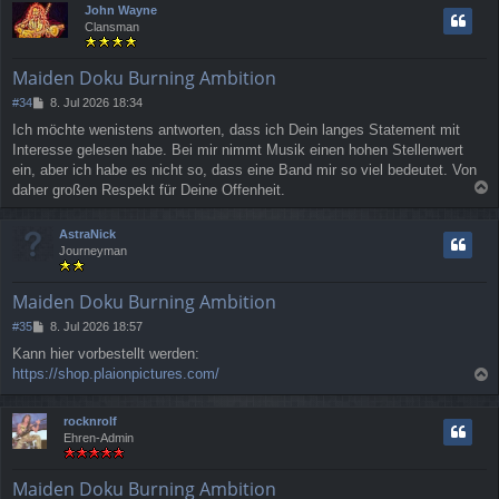
John Wayne
h
Clansman
o
b
e
Maiden Doku Burning Ambition
n
B
#34
8. Jul 2026 18:34
e
Ich möchte wenistens antworten, dass ich Dein langes Statement mit
i
Interesse gelesen habe. Bei mir nimmt Musik einen hohen Stellenwert
t
r
ein, aber ich habe es nicht so, dass eine Band mir so viel bedeutet. Von
a
daher großen Respekt für Deine Offenheit.
g
a
c
AstraNick
h
Journeyman
o
b
e
Maiden Doku Burning Ambition
n
B
#35
8. Jul 2026 18:57
e
Kann hier vorbestellt werden:
i
https://shop.plaionpictures.com/
t
a
r
a
c
rocknrolf
g
h
Ehren-Admin
o
b
e
Maiden Doku Burning Ambition
n