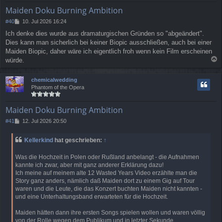
e
Maiden Doku Burning Ambition
n
B
#40
10. Jul 2026 16:24
e
Ich denke dies wurde aus dramaturgischen Gründen so "abgeändert".
i
Dies kann man sicherlich bei keiner Biopic ausschließen, auch bei einer
t
r
Maiden Biopic, daher wäre ich eigentlich froh wenn kein Film erscheinen
a
würde.
g
a
c
chemicalwedding
h
Phantom of the Opera
o
b
e
Maiden Doku Burning Ambition
n
B
#41
12. Jul 2026 20:50
e
i
Kellerkind
hat geschrieben:
↑
t
r
Was die Hochzeit in Polen oder Rußland anbelangt - die Aufnahmen
a
kannte ich zwar, aber mit ganz anderer Erklärung dazu!
g
Ich meine auf meinem alte 12 Wasted Years Video erzählte man die
Story ganz anders, nämlich daß Maiden dort zu einem Gig auf Tour
waren und die Leute, die das Konzert buchten Maiden nicht kannten -
und eine Unterhaltungsband erwarteten für die Hochzeit.
Maiden hätten dann ihre ersten Songs spielen wollen und waren völlig
von der Rolle wegen dem Publikum und in letzter Sekunde