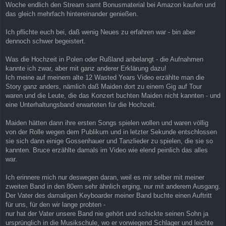
a
Woche endlich den Stream samt Bonusmaterial bei Amazon kaufen und
g
das gleich mehrfach hintereinander genießen.
Ich pflichte euch bei, daß wenig Neues zu erfahren war - bin aber
dennoch schwer begeistert.
Was die Hochzeit in Polen oder Rußland anbelangt - die Aufnahmen
kannte ich zwar, aber mit ganz anderer Erklärung dazu!
Ich meine auf meinem alte 12 Wasted Years Video erzählte man die
Story ganz anders, nämlich daß Maiden dort zu einem Gig auf Tour
waren und die Leute, die das Konzert buchten Maiden nicht kannten - und
eine Unterhaltungsband erwarteten für die Hochzeit.
Maiden hätten dann ihre ersten Songs spielen wollen und waren völlig
von der Rolle wegen dem Publikum und in letzter Sekunde entschlossen
sie sich dann einige Gossenhauer und Tanzlieder zu spielen, die sie so
kannten. Bruce erzählte damals im Video wie elend peinlich das alles
war.
Ich erinnere mich nur deswegen daran, weil es mir selber mit meiner
zweiten Band in den 80ern sehr ähnlich erging, nur mit anderem Ausgang.
Der Vater des damaligen Keyboarder meiner Band buchte einen Auftritt
für uns, für den wir lange probten -
nur hat der Vater unsere Band nie gehört und schickte seinen Sohn ja
ursprünglich in die Musikschule, wo er vorwiegend Schlager und leichte