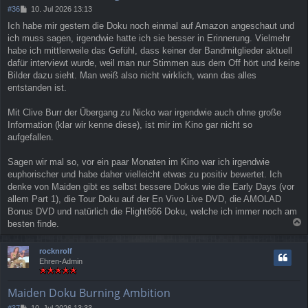
B
#36
10. Jul 2026 13:13
e
Ich habe mir gestern die Doku noch einmal auf Amazon angeschaut und
i
ich muss sagen, irgendwie hatte ich sie besser in Erinnerung. Vielmehr
t
r
habe ich mittlerweile das Gefühl, dass keiner der Bandmitglieder aktuell
a
dafür interviewt wurde, weil man nur Stimmen aus dem Off hört und keine
g
Bilder dazu sieht. Man weiß also nicht wirklich, wann das alles
entstanden ist.
Mit Clive Burr der Übergang zu Nicko war irgendwie auch ohne große
Information (klar wir kenne diese), ist mir im Kino gar nicht so
aufgefallen.
Sagen wir mal so, vor ein paar Monaten im Kino war ich irgendwie
euphorischer und habe daher vielleicht etwas zu positiv bewertet. Ich
denke von Maiden gibt es selbst bessere Dokus wie die Early Days (vor
allem Part 1), die Tour Doku auf der En Vivo Live DVD, die AMOLAD
Bonus DVD und natürlich die Flight666 Doku, welche ich immer noch am
besten finde.
a
c
rocknrolf
h
Ehren-Admin
o
b
e
Maiden Doku Burning Ambition
n
B
#37
10. Jul 2026 13:33