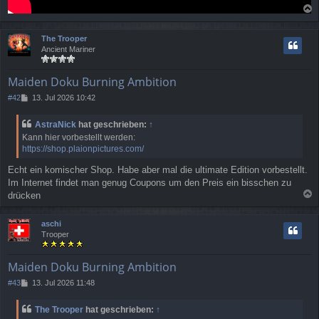
a
c
The Trooper
h
Ancient Mariner
o
b
e
Maiden Doku Burning Ambition
n
B
#42
13. Jul 2026 10:42
e
i
AstraNick
hat geschrieben:
↑
t
Kann hier vorbestellt werden:
r
https://shop.plaionpictures.com/
a
g
Echt ein komischer Shop. Habe aber mal die ultimate Edition vorbestellt.
Im Internet findet man genug Coupons um den Preis ein bisschen zu
drücken
a
c
aschi
h
Trooper
o
b
e
Maiden Doku Burning Ambition
n
B
#43
13. Jul 2026 11:48
e
i
The Trooper
hat geschrieben:
↑
t