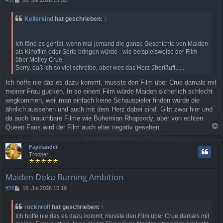
e
i
Kellerkind
hat geschrieben:
↑
t
r
a
Ich fänd es genial, wenn mal jemand die ganze Geschichte von Maiden
g
als Kinofilm oder Serie bringen würde - wie beispielsweise der Film
über Motley Crue.
Sorry, daß ich so viel schreibe, aber wes das Herz überläuft......
Ich hoffe nie das es dazu kommt, musste den Film über Crue damals mit
meiner Frau gucken. In so einem Film würde Maiden sicherlich schlecht
wegkommen, weil man einfach keine Schauspieler finden würde die
ähnlich aussehen und auch mit dem Herz dabei sind. Gibt zwar hier und
da auch brauchbare Filme wie Bohemian Rhapsody, aber von echten
Queen Fans wird der Film auch eher negativ gesehen.
a
c
Fayelander
h
Trooper
o
b
e
Maiden Doku Burning Ambition
n
B
#38
10. Jul 2026 15:19
e
i
rocknrolf
hat geschrieben:
↑
t
Ich hoffe nie das es dazu kommt, musste den Film über Crue damals mit
r