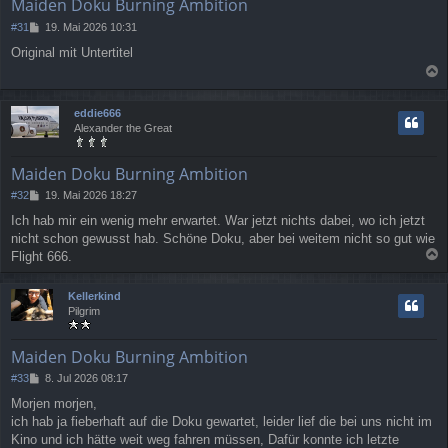
Maiden Doku Burning Ambition
B
#31
19. Mai 2026 10:31
e
Original mit Untertitel
i
t
a
r
a
c
eddie666
g
h
Alexander the Great
o
b
e
Maiden Doku Burning Ambition
n
B
#32
19. Mai 2026 18:27
e
Ich hab mir ein wenig mehr erwartet. War jetzt nichts dabei, wo ich jetzt
i
nicht schon gewusst hab. Schöne Doku, aber bei weitem nicht so gut wie
t
r
Flight 666.
a
a
g
c
Kellerkind
h
Pilgrim
o
b
e
Maiden Doku Burning Ambition
n
B
#33
8. Jul 2026 08:17
e
Morjen morjen,
i
ich hab ja fieberhaft auf die Doku gewartet, leider lief die bei uns nicht im
t
r
Kino und ich hätte weit weg fahren müssen, Dafür konnte ich letzte