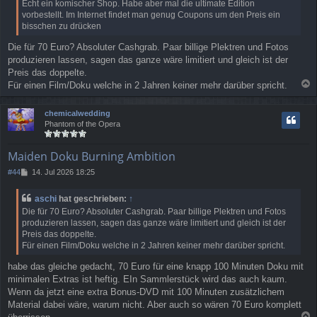
Echt ein komischer Shop. Habe aber mal die ultimate Edition
r
vorbestellt. Im Internet findet man genug Coupons um den Preis ein
a
bisschen zu drücken
g
Die für 70 Euro? Absoluter Cashgrab. Paar billige Plektren und Fotos
produzieren lassen, sagen das ganze wäre limitiert und gleich ist der
Preis das doppelte.
Für einen Film/Doku welche in 2 Jahren keiner mehr darüber spricht.
a
c
chemicalwedding
h
Phantom of the Opera
o
b
e
Maiden Doku Burning Ambition
n
B
#44
14. Jul 2026 18:25
e
i
aschi
hat geschrieben:
↑
t
Die für 70 Euro? Absoluter Cashgrab. Paar billige Plektren und Fotos
r
produzieren lassen, sagen das ganze wäre limitiert und gleich ist der
a
Preis das doppelte.
g
Für einen Film/Doku welche in 2 Jahren keiner mehr darüber spricht.
habe das gleiche gedacht, 70 Euro für eine knapp 100 Minuten Doku mit
minimalen Extras ist heftig. EIn Sammlerstück wird das auch kaum.
Wenn da jetzt eine extra Bonus-DVD mit 100 Minuten zusätzlichem
Material dabei wäre, warum nicht. Aber auch so wären 70 Euro komplett