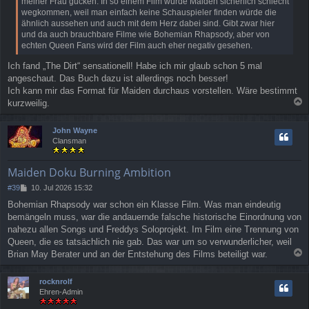
meiner Frau gucken. In so einem Film würde Maiden sicherlich schlecht
a
wegkommen, weil man einfach keine Schauspieler finden würde die
g
ähnlich aussehen und auch mit dem Herz dabei sind. Gibt zwar hier
und da auch brauchbare Filme wie Bohemian Rhapsody, aber von
echten Queen Fans wird der Film auch eher negativ gesehen.
Ich fand „The Dirt“ sensationell! Habe ich mir glaub schon 5 mal
angeschaut. Das Buch dazu ist allerdings noch besser!
Ich kann mir das Format für Maiden durchaus vorstellen. Wäre bestimmt
kurzweilig.
a
c
John Wayne
h
Clansman
o
b
e
Maiden Doku Burning Ambition
n
B
#39
10. Jul 2026 15:32
e
Bohemian Rhapsody war schon ein Klasse Film. Was man eindeutig
i
bemängeln muss, war die andauernde falsche historische Einordnung von
t
r
nahezu allen Songs und Freddys Soloprojekt. Im Film eine Trennung von
a
Queen, die es tatsächlich nie gab. Das war um so verwunderlicher, weil
g
Brian May Berater und an der Entstehung des Films beteiligt war.
a
c
rocknrolf
h
Ehren-Admin
o
b