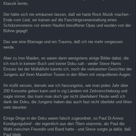
Klassik lernte,
Der hätte sich nie erträumen lassen, daß wir harte Rock Musik machen -
Ende vom Lied, wir kamen auf die Faschingsveranstaltung eines
Schützenvereins vor einem Haufen besoffener Opas und wurden von der
Bühne gejagt!
Das war eine Blamage und ein Trauma, daß ich nie mehr vergessen
werde.
Aber zu Iron Maiden, es waren dann wenigstens einige Bilder dabei, die
ich noch in keinem Buch und keiner Doku sah - weder Steve Harris
Einsatz bei der Müllabfuhr kannte ich, noch die verkaterten Gesichter der
Jungens auf ihren Marathon Touren in den 80ern mit verquollenen Augen.
Ihr müßt wissen, damals war ich fassungslos, wie man jedes Jahr über
200 Konzerte geben kann und in zig Ländern mit Zeitverschiebung und
sagte immer, das kann man doch gar nicht überleben! Heute weiß ich
dank der Doku, die Jungens haben das auch fast nicht überlebt und litten
sehr darunter.
Einige Dinge in der Doku waren falsch zugeordnet, so Paul Di Annos
Kündigungsbrief - der eigentlich aus den 70ern stammte, als Paul die
Wahl zwischen Freundin und Band hatte - und Steve sorgte ja dafür, daß
Paul blieb.