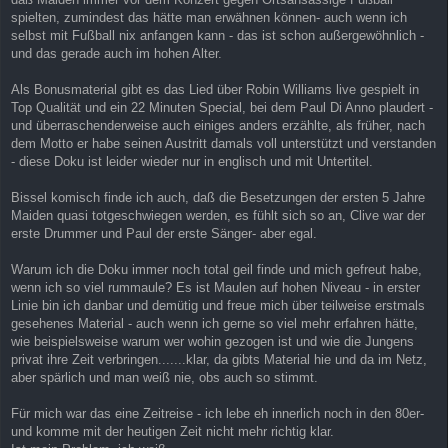
spielten, zumindest das hätte man erwähnen können- auch wenn ich
selbst mit Fußball nix anfangen kann - das ist schon außergewöhnlich -
und das gerade auch im hohen Alter.
Als Bonusmaterial gibt es das Lied über Robin Williams live gespielt in
Top Qualität und ein 22 Minuten Special, bei dem Paul Di Anno plaudert -
und überraschenderweise auch einiges anders erzählte, als früher, nach
dem Motto er habe seinen Austritt damals voll unterstützt und verstanden
- diese Doku ist leider wieder nur in englisch und mit Untertitel.
Bissel komisch finde ich auch, daß die Besetzungen der ersten 5 Jahre
Maiden quasi totgeschwiegen werden, es fühlt sich so an, Clive war der
erste Drummer und Paul der erste Sänger- aber egal.
Warum ich die Doku immer noch total geil finde und mich gefreut habe,
wenn ich so viel rummaule? Es ist Maulen auf hohen Niveau - in erster
Linie bin ich danbar und demütig und freue mich über teilweise erstmals
gesehenes Material - auch wenn ich gerne so viel mehr erfahren hätte,
wie beispielsweise warum wer wohin gezogen ist und wie die Jungens
privat ihre Zeit verbringen.......klar, da gibts Material hie und da im Netz,
aber spärlich und man weiß nie, obs auch so stimmt.
Für mich war das eine Zeitreise - ich lebe eh innerlich noch in den 80er-
und komme mit der heutigen Zeit nicht mehr richtig klar.