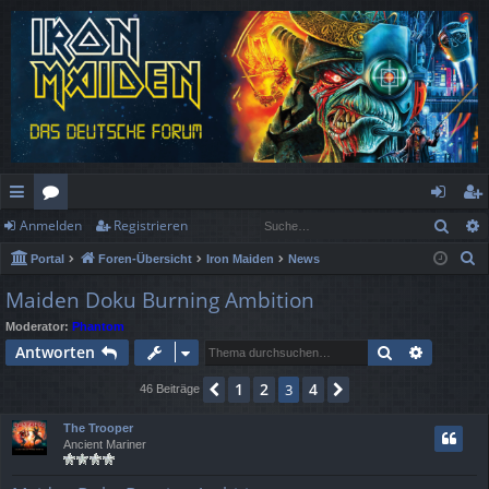
Such
Anmelden
Registrieren
ch
or
n
eg
S
Portal
Foren-Übersicht
Iron Maiden
News
ne
en
m
ist
u
Maiden Doku Burning Ambition
llz
el
rie
c
Moderator:
Phantom
h
ug
de
re
Suche
Erweiter
Antworten
e
rif
n
n
1
2
4
Vorherige
3
Nächste
46 Beiträge
f
The Trooper
Ancient Mariner