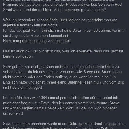
Premiere behaupteten - ausführender Produzent war laut Vorspann Rod
Smallwood - und der soll kein Mitspracherecht gehabt haben?
Was ich besonders schade finde, über Maiden privat erfährt man wie
eigentlich immer - rein gar nichts.
Ich dachte, jetzt kommt endlich mal eine Doku - nach 50 Jahren, wo man
die Jungens als Menschen kennenlernt.
Nein, rein produktbezogen wird berichtet.
Das ist auch ok, war nur nicht das, was ich erwartete, denn das Netz ist
bereits voll davon.
Sehr gefreut hat mich, daß ich erstmals eine eingedeutschte Doku zu
sehen bekam, da ich das meiste, von dem, wie Steve und Bruce reden
nicht verstehe oder den Faden verliere, auch wenn ich mal eine 1 in
Englisch hatte und sonst immer elend Untertitel lesen muß und vom Bild
nicht so viel mitkriege:)
Ich hab Maiden zwar 1984 einmal persönlich treffen dürfen, unterhielt
mich aber fast nur mit Dave, den ich damals verstehen konnte. Steve
und Adrian sagten damals beide kein Wort, Bruce und Nico hingegen
umsomehr:)
Soweit ich mich erinnnere wurde in der Doku gar nicht drauf eingegangen,
daß Maiden immer vor dem Konzert gegen Ortsansässige Fußball