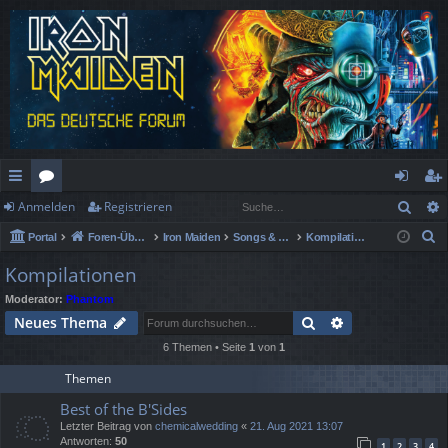
Such
Anmelden
Registrieren
ch
or
n
eg
S
Portal
Foren-Übersicht
Iron Maiden
Songs & Alben Spezial
Kompilationen
ne
en
m
ist
u
Kompilationen
llz
el
rie
c
Moderator:
Phantom
h
ug
de
re
Suche
Erweiterte Suc
Neues Thema
e
rif
n
n
6 Themen • Seite
1
von
1
f
Themen
Best of the B'Sides
Letzter Beitrag von
chemicalwedding
«
21. Aug 2021 13:07
Antworten:
50
1
2
3
4