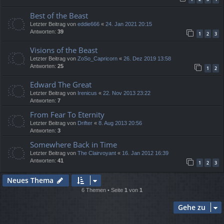
Best of the Beast
Letzter Beitrag von
eddie666
«
24. Jan 2021 20:15
Antworten:
39
1
2
3
Visions of the Beast
Letzter Beitrag von
ZoSo_Capricorn
«
26. Dez 2019 13:58
Antworten:
25
1
2
Edward The Great
Letzter Beitrag von
Irenicus
«
22. Nov 2013 23:22
Antworten:
7
From Fear To Eternity
Letzter Beitrag von
Drifter
«
8. Aug 2013 20:56
Antworten:
3
Somewhere Back in Time
Letzter Beitrag von
The Clairvoyant
«
16. Jan 2012 16:39
Antworten:
41
1
2
3
Neues Thema
6 Themen • Seite
1
von
1
Gehe zu