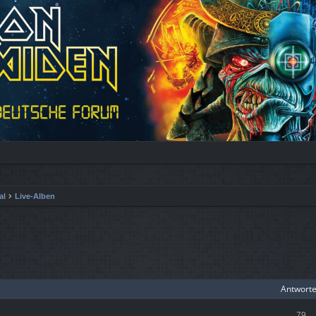
al
Live-Alben
iterte Suche
Antwort
79