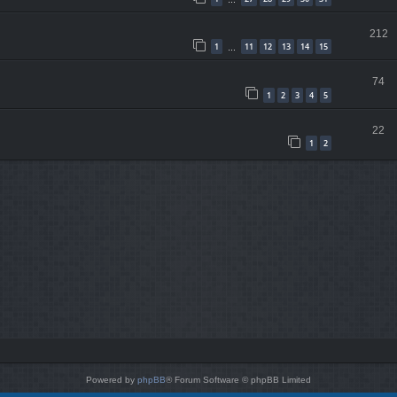
…
212
1
11
12
13
14
15
…
74
1
2
3
4
5
22
1
2
Powered by
phpBB
® Forum Software © phpBB Limited
Style von
Arty
- phpBB 3.3 von MrGaby