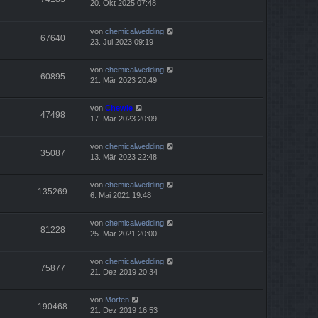
20. Okt 2025 07:48
von
chemicalwedding
67640
23. Jul 2023 09:19
von
chemicalwedding
60895
21. Mär 2023 20:49
von
Chewie
47498
17. Mär 2023 20:09
von
chemicalwedding
35087
13. Mär 2023 22:48
von
chemicalwedding
135269
6. Mai 2021 19:48
von
chemicalwedding
81228
25. Mär 2021 20:00
von
chemicalwedding
75877
21. Dez 2019 20:34
von
Morten
190468
21. Dez 2019 16:53