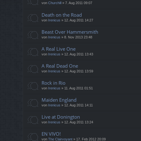
von
Churchill
»
7. Aug 2011 09:07
Death on the Road
von
Irenicus
»
12. Aug 2011 14:27
Beast Over Hammersmith
von
Irenicus
»
8. Nov 2013 23:48
A Real Live One
von
Irenicus
»
12. Aug 2011 13:43
A Real Dead One
von
Irenicus
»
12. Aug 2011 13:59
Rock in Rio
von
Irenicus
»
11. Aug 2011 01:51
Maiden England
von
Irenicus
»
12. Aug 2011 14:11
Live at Donington
von
Irenicus
»
12. Aug 2011 13:24
EN VIVO!
von
The Clairvoyant
»
17. Feb 2012 20:09