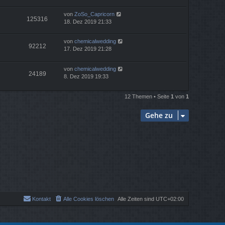
von
ZoSo_Capricorn
125316
18. Dez 2019 21:33
von
chemicalwedding
92212
17. Dez 2019 21:28
von
chemicalwedding
24189
8. Dez 2019 19:33
12 Themen • Seite
1
von
1
Gehe zu
Kontakt
Alle Cookies löschen
Alle Zeiten sind
UTC+02:00