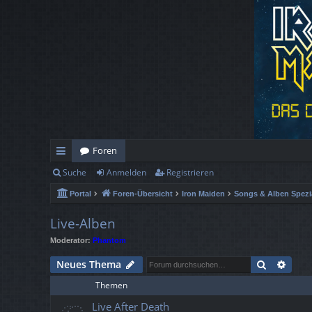
Foren
Suche
Anmelden
Registrieren
ch
Portal
Foren-Übersicht
Iron Maiden
Songs & Alben Spezi
ne
llz
Live-Alben
Moderator:
Phantom
ug
Suche
Erwe
Neues Thema
rif
Themen
f
Live After Death