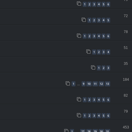
1
2
3
4
5
6
72
1
2
3
4
5
78
1
2
3
4
5
6
51
1
2
3
4
35
1
2
3
184
1
9
10
11
12
13
…
82
1
2
3
4
5
6
79
1
2
3
4
5
6
453
1
27
28
29
30
31