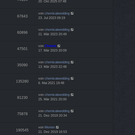
20. Okt 2025 07:48
von
chemicalwedding
67643
23. Jul 2023 09:19
von
chemicalwedding
60896
21. Mär 2023 20:49
von
Chewie
47501
17. Mär 2023 20:09
von
chemicalwedding
35090
13. Mär 2023 22:48
von
chemicalwedding
135280
6. Mai 2021 19:48
von
chemicalwedding
81230
25. Mär 2021 20:00
von
chemicalwedding
75878
21. Dez 2019 20:34
von
Morten
190545
21. Dez 2019 16:53