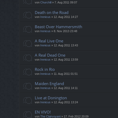
von
Churchill
»
7. Aug 2011 09:07
Death on the Road
von
Irenicus
»
12. Aug 2011 14:27
Beast Over Hammersmith
von
Irenicus
»
8. Nov 2013 23:48
A Real Live One
von
Irenicus
»
12. Aug 2011 13:43
A Real Dead One
von
Irenicus
»
12. Aug 2011 13:59
Rock in Rio
von
Irenicus
»
11. Aug 2011 01:51
Maiden England
von
Irenicus
»
12. Aug 2011 14:11
Live at Donington
von
Irenicus
»
12. Aug 2011 13:24
EN VIVO!
von
The Clairvoyant
»
17. Feb 2012 20:09