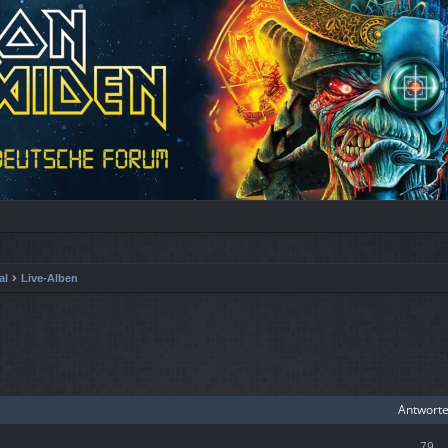
al
Live-Alben
iterte Suche
Antwort
79