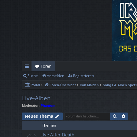
Foren
Suche
Anmelden
Registrieren
ch
Portal
Foren-Übersicht
Iron Maiden
Songs & Alben Spezi
ne
llz
Live-Alben
Moderator:
Phantom
ug
Suche
Erwe
Neues Thema
rif
Themen
f
Live After Death