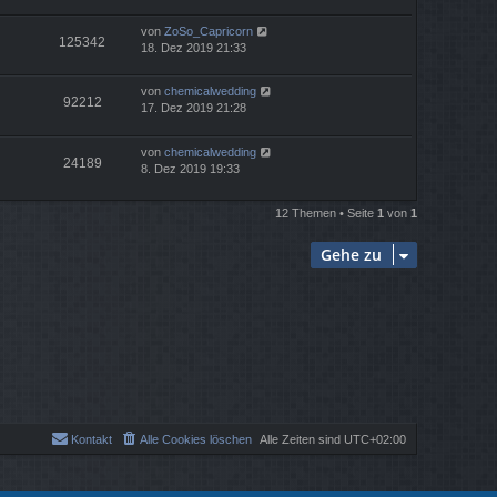
von
ZoSo_Capricorn
125342
18. Dez 2019 21:33
von
chemicalwedding
92212
17. Dez 2019 21:28
von
chemicalwedding
24189
8. Dez 2019 19:33
12 Themen • Seite
1
von
1
Gehe zu
Kontakt
Alle Cookies löschen
Alle Zeiten sind
UTC+02:00