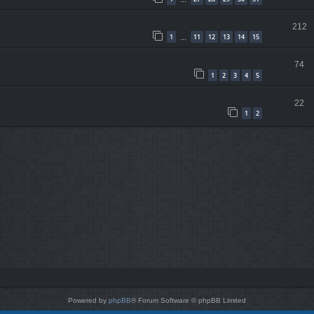
…
212
1
11
12
13
14
15
…
74
1
2
3
4
5
22
1
2
Powered by
phpBB
® Forum Software © phpBB Limited
Style von
Arty
- phpBB 3.3 von MrGaby