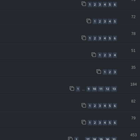
1
2
3
4
5
6
72
1
2
3
4
5
78
1
2
3
4
5
6
51
1
2
3
4
35
1
2
3
184
1
9
10
11
12
13
…
82
1
2
3
4
5
6
79
1
2
3
4
5
6
453
1
27
28
29
30
31