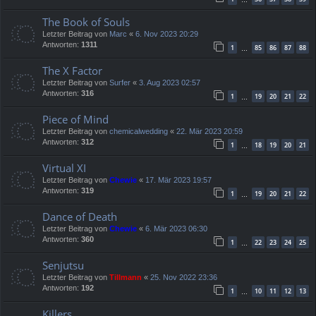
The Book of Souls
Letzter Beitrag von
Marc
«
6. Nov 2023 20:29
Antworten:
1311
1
85
86
87
88
…
The X Factor
Letzter Beitrag von
Surfer
«
3. Aug 2023 02:57
Antworten:
316
1
19
20
21
22
…
Piece of Mind
Letzter Beitrag von
chemicalwedding
«
22. Mär 2023 20:59
Antworten:
312
1
18
19
20
21
…
Virtual XI
Letzter Beitrag von
Chewie
«
17. Mär 2023 19:57
Antworten:
319
1
19
20
21
22
…
Dance of Death
Letzter Beitrag von
Chewie
«
6. Mär 2023 06:30
Antworten:
360
1
22
23
24
25
…
Senjutsu
Letzter Beitrag von
Tillmann
«
25. Nov 2022 23:36
Antworten:
192
1
10
11
12
13
…
Killers