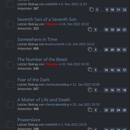
Letzter Beitrag von
eddie666
«
8. Nov 2022 11:53
Antworten:
167
1
9
10
11
12
…
Seventh Son of a Seventh Son
Letzter Beitrag von
Tillmann
«
24. Okt 2022 18:22
Antworten:
313
1
18
19
20
21
…
Somewhere in Time
Letzter Beitrag von
leverkusen04
«
22. Okt 2022 16:22
Antworten:
456
1
28
29
30
31
…
The Number of the Beast
Letzter Beitrag von
Tillmann
«
22. Feb 2022 00:30
Antworten:
240
1
14
15
16
17
…
Fear of the Dark
Letzter Beitrag von
chemicalwedding
«
12. Jan 2022 20:08
Antworten:
257
1
15
16
17
18
…
A Matter of Life and Death
Letzter Beitrag von
chemicalwedding
«
20. Jun 2021 10:33
Antworten:
368
1
22
23
24
25
…
Powerslave
Letzter Beitrag von
eddie666
«
1. Feb 2021 19:25
Antworten:
198