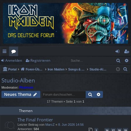
Such
Anmelden
Registrieren
ch
or
n
eg
S
Portal
Foren-Übersicht
Iron Maiden
Songs & Alben Spezial
Studio-Alben
ne
en
m
ist
u
Studio-Alben
llz
el
rie
c
Moderator:
Phantom
h
ug
de
re
Suche
Erweiterte Suc
Neues Thema
e
rif
n
n
17 Themen • Seite
1
von
1
f
Themen
The Final Frontier
Letzter Beitrag von
MarcZ
«
8. Jun 2026 14:56
Antworten:
584
1
36
37
38
39
…