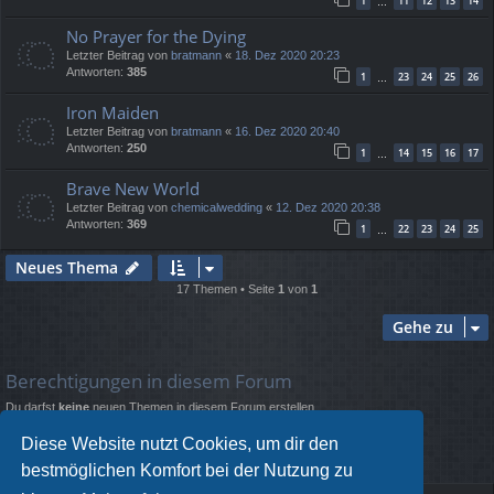
1
11
12
13
14
…
No Prayer for the Dying
Letzter Beitrag von
bratmann
«
18. Dez 2020 20:23
Antworten:
385
1
23
24
25
26
…
Iron Maiden
Letzter Beitrag von
bratmann
«
16. Dez 2020 20:40
Antworten:
250
1
14
15
16
17
…
Brave New World
Letzter Beitrag von
chemicalwedding
«
12. Dez 2020 20:38
Antworten:
369
1
22
23
24
25
…
Neues Thema
17 Themen • Seite
1
von
1
Gehe zu
Berechtigungen in diesem Forum
Du darfst
keine
neuen Themen in diesem Forum erstellen.
Du darfst
keine
Antworten zu Themen in diesem Forum erstellen.
Du darfst deine Beiträge in diesem Forum
nicht
ändern.
Diese Website nutzt Cookies, um dir den
Du darfst deine Beiträge in diesem Forum
nicht
löschen.
bestmöglichen Komfort bei der Nutzung zu
Du darfst
keine
Dateianhänge in diesem Forum erstellen.