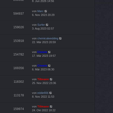
8. Jun 2026 14:56
von
Marc
594937
6. Nov 2023 20:29
von
Surfer
159026
3. Aug 2023 02:57
von
chemicalwedding
153918
22. Mär 2023 20:59
von
Chewie
154782
17. Mär 2023 19:57
von
Chewie
169356
6. Mär 2023 06:30
von
Tillmann
118302
25. Nov 2022 23:36
von
eddie666
113178
8. Nov 2022 11:53
von
Tillmann
159974
24. Okt 2022 18:22