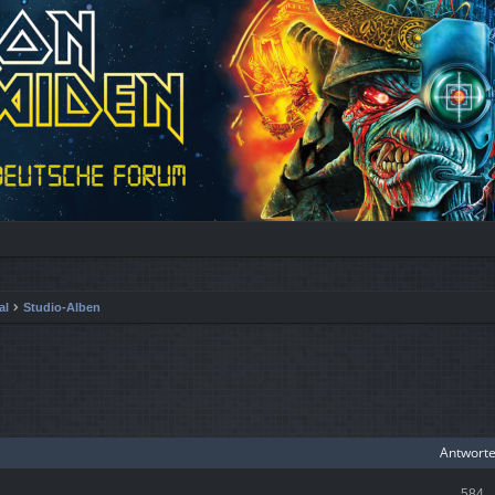
al
Studio-Alben
iterte Suche
Antwort
584