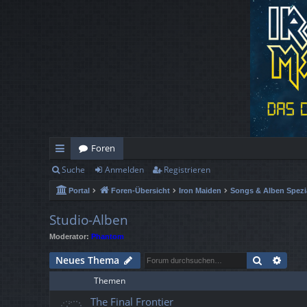
Foren
Suche
Anmelden
Registrieren
ch
Portal
Foren-Übersicht
Iron Maiden
Songs & Alben Spezi
ne
llz
Studio-Alben
Moderator:
Phantom
ug
Suche
Erwe
Neues Thema
rif
Themen
f
The Final Frontier