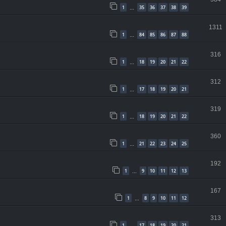
1
35
36
37
38
39
…
1311
1
84
85
86
87
88
…
316
1
18
19
20
21
22
…
312
1
17
18
19
20
21
…
319
1
18
19
20
21
22
…
360
1
21
22
23
24
25
…
192
1
9
10
11
12
13
…
167
1
8
9
10
11
12
…
313
1
17
18
19
20
21