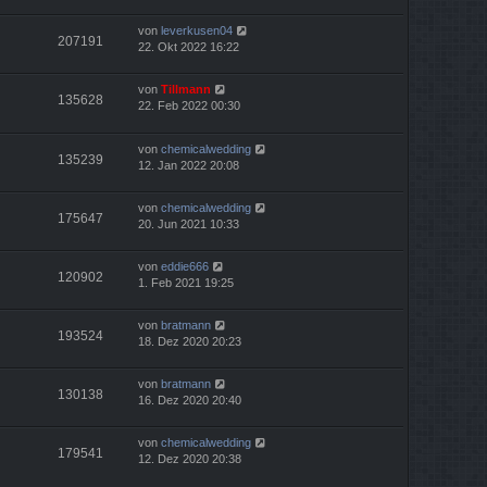
von
leverkusen04
207191
22. Okt 2022 16:22
von
Tillmann
135628
22. Feb 2022 00:30
von
chemicalwedding
135239
12. Jan 2022 20:08
von
chemicalwedding
175647
20. Jun 2021 10:33
von
eddie666
120902
1. Feb 2021 19:25
von
bratmann
193524
18. Dez 2020 20:23
von
bratmann
130138
16. Dez 2020 20:40
von
chemicalwedding
179541
12. Dez 2020 20:38