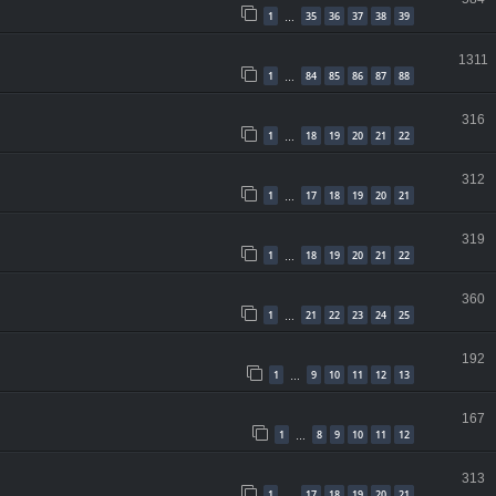
1
35
36
37
38
39
…
1311
1
84
85
86
87
88
…
316
1
18
19
20
21
22
…
312
1
17
18
19
20
21
…
319
1
18
19
20
21
22
…
360
1
21
22
23
24
25
…
192
1
9
10
11
12
13
…
167
1
8
9
10
11
12
…
313
1
17
18
19
20
21