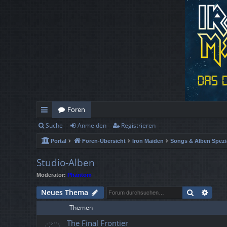
Foren
Suche
Anmelden
Registrieren
ch
Portal
Foren-Übersicht
Iron Maiden
Songs & Alben Spezi
ne
llz
Studio-Alben
Moderator:
Phantom
ug
Suche
Erwe
Neues Thema
rif
Themen
f
The Final Frontier