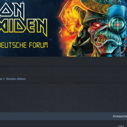
al
Studio-Alben
iterte Suche
Antwort
584