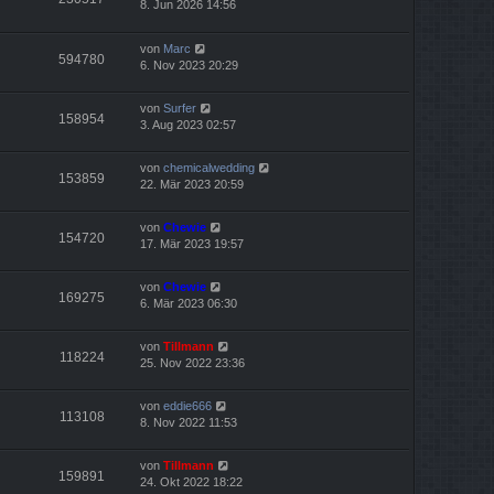
8. Jun 2026 14:56
von
Marc
594780
6. Nov 2023 20:29
von
Surfer
158954
3. Aug 2023 02:57
von
chemicalwedding
153859
22. Mär 2023 20:59
von
Chewie
154720
17. Mär 2023 19:57
von
Chewie
169275
6. Mär 2023 06:30
von
Tillmann
118224
25. Nov 2022 23:36
von
eddie666
113108
8. Nov 2022 11:53
von
Tillmann
159891
24. Okt 2022 18:22