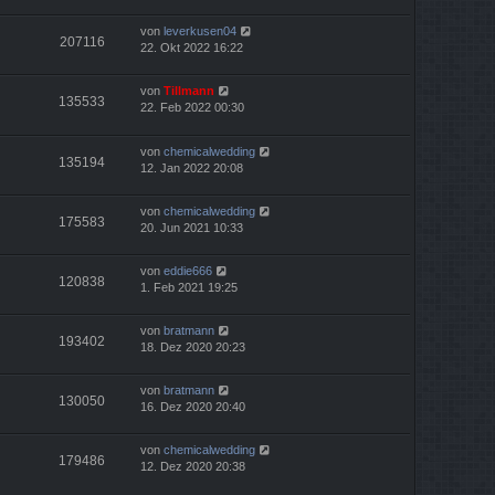
von
leverkusen04
207116
22. Okt 2022 16:22
von
Tillmann
135533
22. Feb 2022 00:30
von
chemicalwedding
135194
12. Jan 2022 20:08
von
chemicalwedding
175583
20. Jun 2021 10:33
von
eddie666
120838
1. Feb 2021 19:25
von
bratmann
193402
18. Dez 2020 20:23
von
bratmann
130050
16. Dez 2020 20:40
von
chemicalwedding
179486
12. Dez 2020 20:38